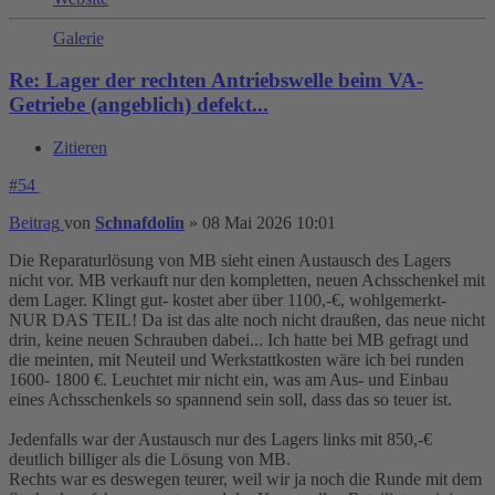
Galerie
Re: Lager der rechten Antriebswelle beim VA-
Getriebe (angeblich) defekt...
Zitieren
#54
Beitrag
von
Schnafdolin
»
08 Mai 2026 10:01
Die Reparaturlösung von MB sieht einen Austausch des Lagers
nicht vor. MB verkauft nur den kompletten, neuen Achsschenkel mit
dem Lager. Klingt gut- kostet aber über 1100,-€, wohlgemerkt-
NUR DAS TEIL! Da ist das alte noch nicht draußen, das neue nicht
drin, keine neuen Schrauben dabei... Ich hatte bei MB gefragt und
die meinten, mit Neuteil und Werkstattkosten wäre ich bei runden
1600- 1800 €. Leuchtet mir nicht ein, was am Aus- und Einbau
eines Achsschenkels so spannend sein soll, dass das so teuer ist.
Jedenfalls war der Austausch nur des Lagers links mit 850,-€
deutlich billiger als die Lösung von MB.
Rechts war es deswegen teurer, weil wir ja noch die Runde mit dem