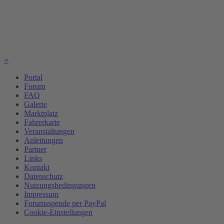
×
Portal
Forum
FAQ
Galerie
Marktplatz
Fahrerkarte
Veranstaltungen
Anleitungen
Partner
Links
Kontakt
Datenschutz
Nutzungsbedingungen
Impressum
Forumsspende per PayPal
Cookie-Einstellungen