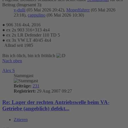
Beitrag (Insgesamt 3):
v-dulli
(05 Mai 2026 20:42),
Mopedfahrer
(05 Mai 2026
23:18),
cappulino
(06 Mai 2026 10:30)
● 906 316 4x4, 2016
● ex 2x 903 316+313 4x4
● ex 2x LR Defender 110 TD 5
● ex 3x VW LT 40/45 4x4
.
Allrad seit 1985
Bin ich ölich, bin ich fröhlich
Nach oben
Alex S
Stammgast
Beiträge:
231
Registriert:
29 Aug 2007 09:27
Re: Lager der rechten Antriebswelle beim VA-
Getriebe (angeblich) defekt...
Zitieren