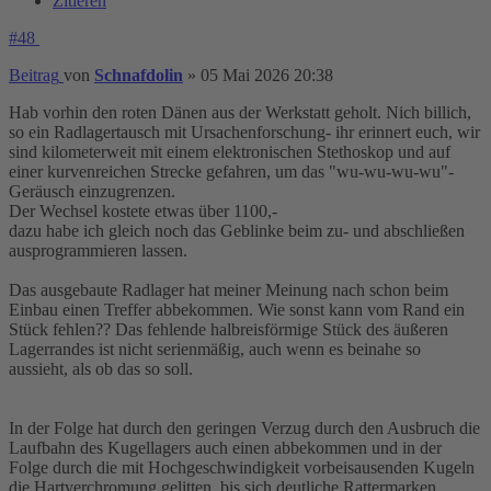
Zitieren
#48
Beitrag
von
Schnafdolin
»
05 Mai 2026 20:38
Hab vorhin den roten Dänen aus der Werkstatt geholt. Nich billich,
so ein Radlagertausch mit Ursachenforschung- ihr erinnert euch, wir
sind kilometerweit mit einem elektronischen Stethoskop und auf
einer kurvenreichen Strecke gefahren, um das "wu-wu-wu-wu"-
Geräusch einzugrenzen.
Der Wechsel kostete etwas über 1100,-
dazu habe ich gleich noch das Geblinke beim zu- und abschließen
ausprogrammieren lassen.
Das ausgebaute Radlager hat meiner Meinung nach schon beim
Einbau einen Treffer abbekommen. Wie sonst kann vom Rand ein
Stück fehlen?? Das fehlende halbreisförmige Stück des äußeren
Lagerrandes ist nicht serienmäßig, auch wenn es beinahe so
aussieht, als ob das so soll.
In der Folge hat durch den geringen Verzug durch den Ausbruch die
Laufbahn des Kugellagers auch einen abbekommen und in der
Folge durch die mit Hochgeschwindigkeit vorbeisausenden Kugeln
die Hartverchromung gelitten, bis sich deutliche Rattermarken