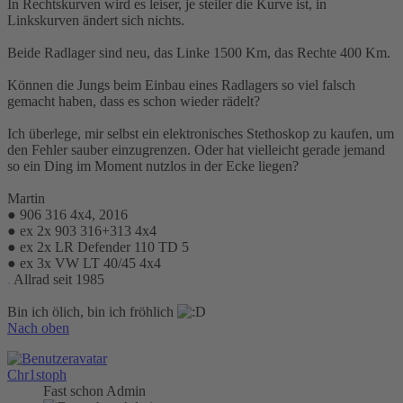
In Rechtskurven wird es leiser, je steiler die Kurve ist, in
Linkskurven ändert sich nichts.
Beide Radlager sind neu, das Linke 1500 Km, das Rechte 400 Km.
Können die Jungs beim Einbau eines Radlagers so viel falsch
gemacht haben, dass es schon wieder rädelt?
Ich überlege, mir selbst ein elektronisches Stethoskop zu kaufen, um
den Fehler sauber einzugrenzen. Oder hat vielleicht gerade jemand
so ein Ding im Moment nutzlos in der Ecke liegen?
Martin
● 906 316 4x4, 2016
● ex 2x 903 316+313 4x4
● ex 2x LR Defender 110 TD 5
● ex 3x VW LT 40/45 4x4
.
Allrad seit 1985
Bin ich ölich, bin ich fröhlich
Nach oben
Chr1stoph
Fast schon Admin