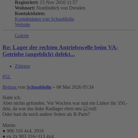
Registriert:
15 Nov 2010 11:57
Wohnort:
Nordöstlich von Dresden
Kontaktdaten:
Kontaktdaten von Schnafdolin
Website
Galerie
Re: Lager der rechten Antriebswelle beim VA-
Getriebe (angeblich) defekt...
Zitieren
#52
Beitrag
von
Schnafdolin
»
08 Mai 2026 05:34
Hatte ich.
Aber nichts gefunden. Vor Wochen war mal ein Linker für 350,-
drin, da war das linke Radlager eben neu
Oder hast du noch andere Seiten als B-Parts?
Martin
● 906 316 4x4, 2016
● ex 2x 903 316+313 4x4