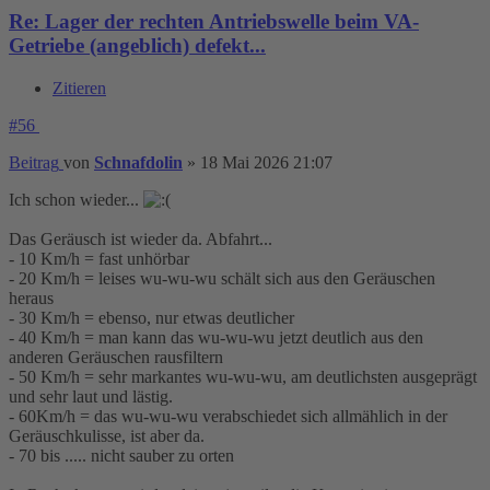
Re: Lager der rechten Antriebswelle beim VA-
Getriebe (angeblich) defekt...
Zitieren
#56
Beitrag
von
Schnafdolin
»
18 Mai 2026 21:07
Ich schon wieder...
Das Geräusch ist wieder da. Abfahrt...
- 10 Km/h = fast unhörbar
- 20 Km/h = leises wu-wu-wu schält sich aus den Geräuschen
heraus
- 30 Km/h = ebenso, nur etwas deutlicher
- 40 Km/h = man kann das wu-wu-wu jetzt deutlich aus den
anderen Geräuschen rausfiltern
- 50 Km/h = sehr markantes wu-wu-wu, am deutlichsten ausgeprägt
und sehr laut und lästig.
- 60Km/h = das wu-wu-wu verabschiedet sich allmählich in der
Geräuschkulisse, ist aber da.
- 70 bis ..... nicht sauber zu orten