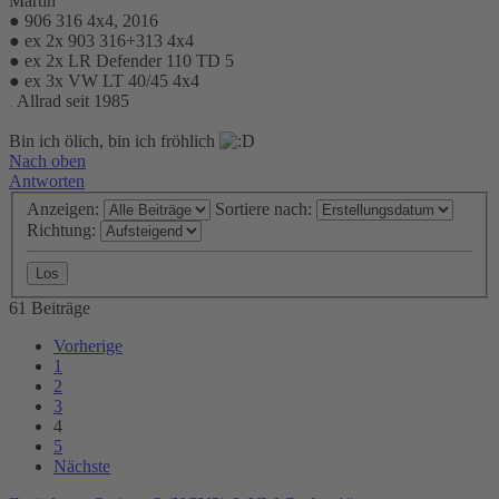
Martin
● 906 316 4x4, 2016
● ex 2x 903 316+313 4x4
● ex 2x LR Defender 110 TD 5
● ex 3x VW LT 40/45 4x4
.
Allrad seit 1985
Bin ich ölich, bin ich fröhlich
Nach oben
Antworten
Anzeigen:
Sortiere nach:
Richtung:
61 Beiträge
Vorherige
1
2
3
4
5
Nächste