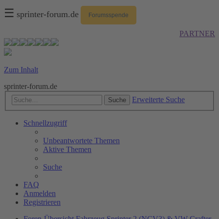
☰
sprinter-forum.de
Forumsspende
PARTNER
Zum Inhalt
sprinter-forum.de
Erweiterte Suche
Suche
Schnellzugriff
Unbeantwortete Themen
Aktive Themen
Suche
FAQ
Anmelden
Registrieren
Foren-Übersicht
Fahrzeug
Sprinter 2 (NCV3) & VW Crafter