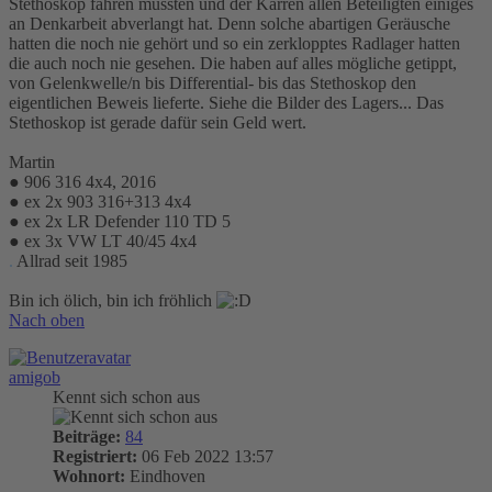
Stethoskop fahren mussten und der Karren allen Beteiligten einiges
an Denkarbeit abverlangt hat. Denn solche abartigen Geräusche
hatten die noch nie gehört und so ein zerklopptes Radlager hatten
die auch noch nie gesehen. Die haben auf alles mögliche getippt,
von Gelenkwelle/n bis Differential- bis das Stethoskop den
eigentlichen Beweis lieferte. Siehe die Bilder des Lagers... Das
Stethoskop ist gerade dafür sein Geld wert.
Martin
● 906 316 4x4, 2016
● ex 2x 903 316+313 4x4
● ex 2x LR Defender 110 TD 5
● ex 3x VW LT 40/45 4x4
.
Allrad seit 1985
Bin ich ölich, bin ich fröhlich
Nach oben
amigob
Kennt sich schon aus
Beiträge:
84
Registriert:
06 Feb 2022 13:57
Wohnort:
Eindhoven