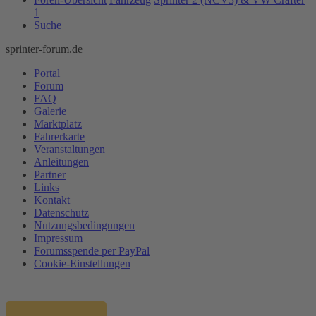
1
Suche
sprinter-forum.de
Portal
Forum
FAQ
Galerie
Marktplatz
Fahrerkarte
Veranstaltungen
Anleitungen
Partner
Links
Kontakt
Datenschutz
Nutzungsbedingungen
Impressum
Forumsspende per PayPal
Cookie-Einstellungen