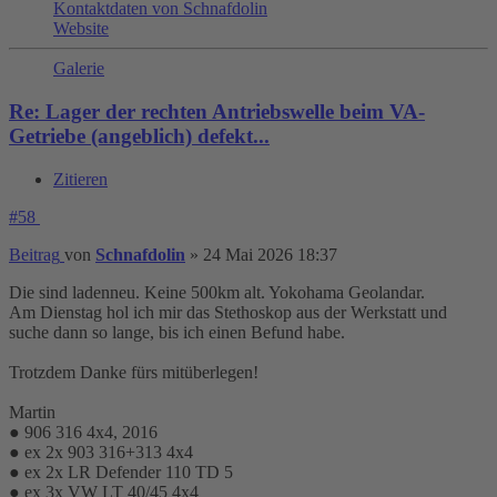
Kontaktdaten von Schnafdolin
Website
Galerie
Re: Lager der rechten Antriebswelle beim VA-
Getriebe (angeblich) defekt...
Zitieren
#58
Beitrag
von
Schnafdolin
»
24 Mai 2026 18:37
Die sind ladenneu. Keine 500km alt. Yokohama Geolandar.
Am Dienstag hol ich mir das Stethoskop aus der Werkstatt und
suche dann so lange, bis ich einen Befund habe.
Trotzdem Danke fürs mitüberlegen!
Martin
● 906 316 4x4, 2016
● ex 2x 903 316+313 4x4
● ex 2x LR Defender 110 TD 5
● ex 3x VW LT 40/45 4x4