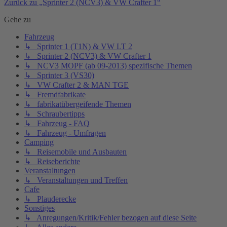
Zurück zu „Sprinter 2 (NCV3) & VW Crafter 1“
Gehe zu
Fahrzeug
↳ Sprinter 1 (T1N) & VW LT 2
↳ Sprinter 2 (NCV3) & VW Crafter 1
↳ NCV3 MOPF (ab 09-2013) spezifische Themen
↳ Sprinter 3 (VS30)
↳ VW Crafter 2 & MAN TGE
↳ Fremdfabrikate
↳ fabrikatübergeifende Themen
↳ Schraubertipps
↳ Fahrzeug - FAQ
↳ Fahrzeug - Umfragen
Camping
↳ Reisemobile und Ausbauten
↳ Reiseberichte
Veranstaltungen
↳ Veranstaltungen und Treffen
Cafe
↳ Plauderecke
Sonstiges
↳ Anregungen/Kritik/Fehler bezogen auf diese Seite