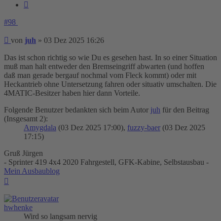
Zitieren
#98
Beitrag
von
juh
»
03 Dez 2025 16:26
Das ist schon richtig so wie Du es gesehen hast. In so einer Situation
muß man halt entweder den Bremseingriff abwarten (und hoffen
daß man gerade bergauf nochmal vom Fleck kommt) oder mit
Heckantrieb ohne Untersetzung fahren oder situativ umschalten. Die
4MATIC-Besitzer haben hier dann Vorteile.
Folgende Benutzer bedankten sich beim Autor
juh
für den Beitrag
(Insgesamt 2):
Amygdala
(03 Dez 2025 17:00),
fuzzy-baer
(03 Dez 2025
17:15)
Gruß Jürgen
- Sprinter 419 4x4 2020 Fahrgestell, GFK-Kabine, Selbstausbau -
Mein Ausbaublog
Nach
oben
hwhenke
Wird so langsam nervig