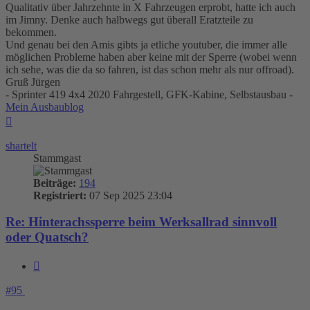
Qualitativ über Jahrzehnte in X Fahrzeugen erprobt, hatte ich auch
im Jimny. Denke auch halbwegs gut überall Eratzteile zu
bekommen.
Und genau bei den Amis gibts ja etliche youtuber, die immer alle
möglichen Probleme haben aber keine mit der Sperre (wobei wenn
ich sehe, was die da so fahren, ist das schon mehr als nur offroad).
Gruß Jürgen
- Sprinter 419 4x4 2020 Fahrgestell, GFK-Kabine, Selbstausbau -
Mein Ausbaublog
Nach
oben
shartelt
Stammgast
Beiträge:
194
Registriert:
07 Sep 2025 23:04
Re: Hinterachssperre beim Werksallrad sinnvoll
oder Quatsch?
Zitieren
#95