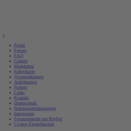
×
Portal
Forum
FAQ
Galerie
Marktplatz
Fahrerkarte
Veranstaltungen
Anleitungen
Partner
Links
Kontakt
Datenschutz
Nutzungsbedingungen
Impressum
Forumsspende per PayPal
Cookie-Einstellungen