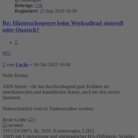
Beiträge:
156
Registriert:
25 Sep 2019 18:59
Re: Hinterachssperre beim Werksallrad sinnvoll
oder Quatsch?
Zitieren
#93
Beitrag
von
Luchs
»
16 Okt 2025 10:04
Hallo Ronny,
ARB-Sperre - die hat durchschlagend gute Kritiken im
amerikanischen und kanadischen Raum, auch bei den neuen
Sprintern.
Wahrscheinlich wird es Taubenreuther werden.
Beste Grüße
319 CDI (907), Bj. 2020, Kastenwagen, L2H2,
AWD mit Untersetzung und pneumatischer HA-Diffsperre, Schalter,