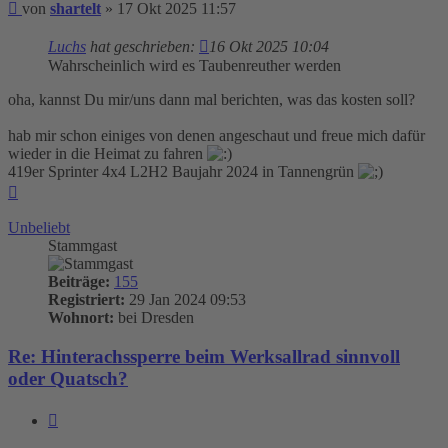
Beitrag
von
shartelt
»
17 Okt 2025 11:57
Luchs
hat geschrieben:
16 Okt 2025 10:04
Wahrscheinlich wird es Taubenreuther werden
oha, kannst Du mir/uns dann mal berichten, was das kosten soll?
hab mir schon einiges von denen angeschaut und freue mich dafür
wieder in die Heimat zu fahren
419er Sprinter 4x4 L2H2 Baujahr 2024 in Tannengrün
Nach
oben
Unbeliebt
Stammgast
Beiträge:
155
Registriert:
29 Jan 2024 09:53
Wohnort:
bei Dresden
Re: Hinterachssperre beim Werksallrad sinnvoll
oder Quatsch?
Zitieren