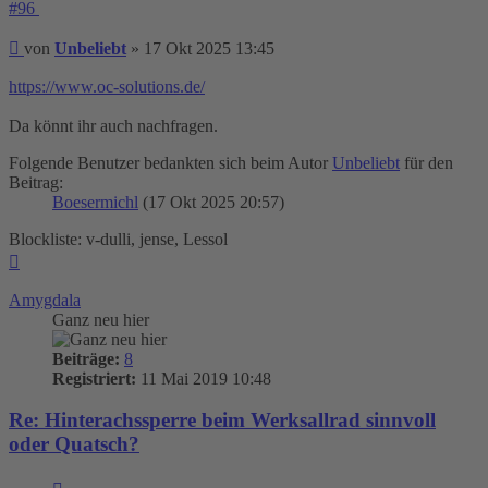
#96
Beitrag
von
Unbeliebt
»
17 Okt 2025 13:45
https://www.oc-solutions.de/
Da könnt ihr auch nachfragen.
Folgende Benutzer bedankten sich beim Autor
Unbeliebt
für den
Beitrag:
Boesermichl
(17 Okt 2025 20:57)
Blockliste: v-dulli, jense, Lessol
Nach
oben
Amygdala
Ganz neu hier
Beiträge:
8
Registriert:
11 Mai 2019 10:48
Re: Hinterachssperre beim Werksallrad sinnvoll
oder Quatsch?
Zitieren