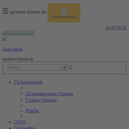
☰
sprinter-forum.de
Forumsspende
PARTNER
Zum Inhalt
sprinter-forum.de
Erweiterte
Suche
Suche
Schnellzugriff
Unbeantwortete Themen
Aktive Themen
Suche
FAQ
Anmelden