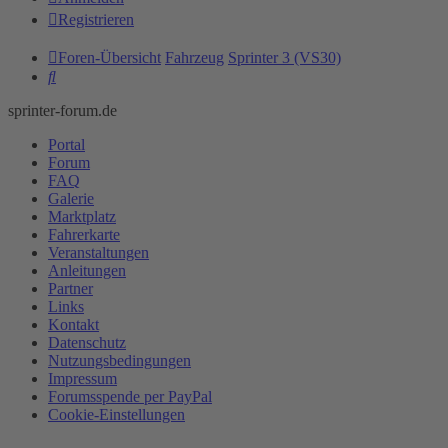
Registrieren
Foren-Übersicht
Fahrzeug
Sprinter 3 (VS30)
Suche
sprinter-forum.de
Portal
Forum
FAQ
Galerie
Marktplatz
Fahrerkarte
Veranstaltungen
Anleitungen
Partner
Links
Kontakt
Datenschutz
Nutzungsbedingungen
Impressum
Forumsspende per PayPal
Cookie-Einstellungen