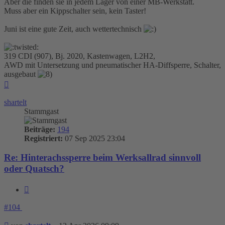
Aber die finden sie in jedem Lager von einer MB-Werkstatt.
Muss aber ein Kippschalter sein, kein Taster!
Juni ist eine gute Zeit, auch wettertechnisch
319 CDI (907), Bj. 2020, Kastenwagen, L2H2,
AWD mit Untersetzung und pneumatischer HA-Diffsperre, Schalter,
ausgebaut
Nach
oben
shartelt
Stammgast
Beiträge:
194
Registriert:
07 Sep 2025 23:04
Re: Hinterachssperre beim Werksallrad sinnvoll
oder Quatsch?
Zitieren
#104
Beitrag