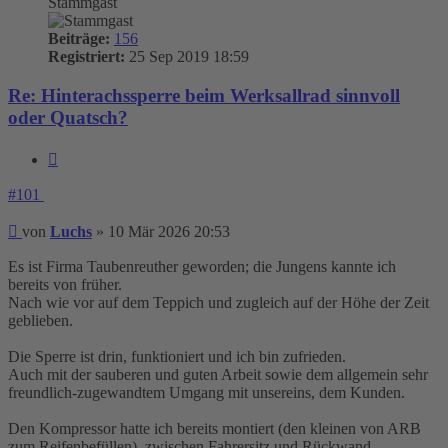
Stammgast
Beiträge:
156
Registriert:
25 Sep 2019 18:59
Re: Hinterachssperre beim Werksallrad sinnvoll
oder Quatsch?
Zitieren
#101
Beitrag
von
Luchs
»
10 Mär 2026 20:53
Es ist Firma Taubenreuther geworden; die Jungens kannte ich
bereits von früher.
Nach wie vor auf dem Teppich und zugleich auf der Höhe der Zeit
geblieben.
Die Sperre ist drin, funktioniert und ich bin zufrieden.
Auch mit der sauberen und guten Arbeit sowie dem allgemein sehr
freundlich-zugewandtem Umgang mit unsereins, dem Kunden.
Den Kompressor hatte ich bereits montiert (den kleinen von ARB
zum Reifenbefüllen), zwischen Fahrersitz und Rückwand.