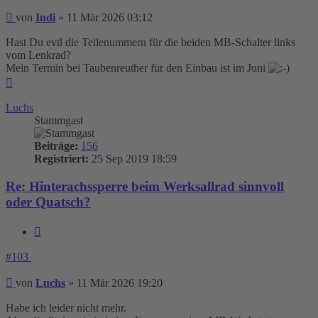
Beitrag
von
Indi
»
11 Mär 2026 03:12
Hast Du evtl die Teilenummern für die beiden MB-Schalter links
vom Lenkrad?
Mein Termin bei Taubenreuther für den Einbau ist im Juni
Nach
oben
Luchs
Stammgast
Beiträge:
156
Registriert:
25 Sep 2019 18:59
Re: Hinterachssperre beim Werksallrad sinnvoll
oder Quatsch?
Zitieren
#103
Beitrag
von
Luchs
»
11 Mär 2026 19:20
Habe ich leider nicht mehr.