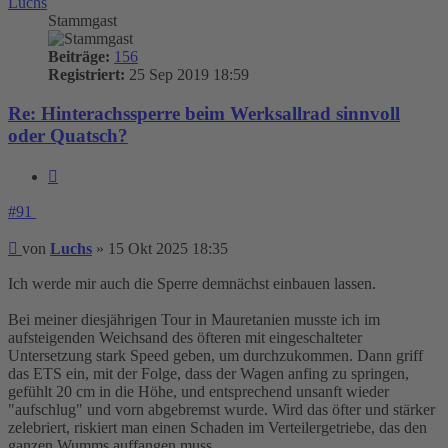
Luchs
Stammgast
Beiträge:
156
Registriert:
25 Sep 2019 18:59
Re: Hinterachssperre beim Werksallrad sinnvoll
oder Quatsch?
Zitieren
#91
Beitrag
von
Luchs
»
15 Okt 2025 18:35
Ich werde mir auch die Sperre demnächst einbauen lassen.
Bei meiner diesjährigen Tour in Mauretanien musste ich im
aufsteigenden Weichsand des öfteren mit eingeschalteter
Untersetzung stark Speed geben, um durchzukommen. Dann griff
das ETS ein, mit der Folge, dass der Wagen anfing zu springen,
gefühlt 20 cm in die Höhe, und entsprechend unsanft wieder
"aufschlug" und vorn abgebremst wurde. Wird das öfter und stärker
zelebriert, riskiert man einen Schaden im Verteilergetriebe, das den
ganzen Wumms auffangen muss.