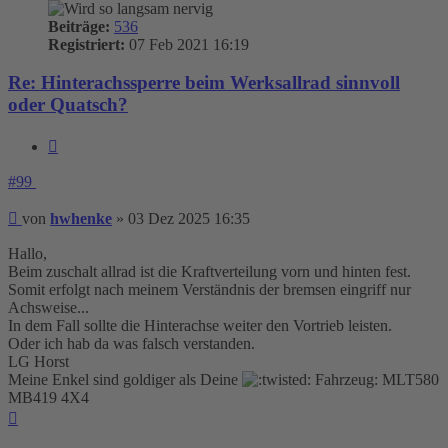
Beiträge:
536
Registriert:
07 Feb 2021 16:19
Re: Hinterachssperre beim Werksallrad sinnvoll
oder Quatsch?
Zitieren
#99
Beitrag
von
hwhenke
»
03 Dez 2025 16:35
Hallo,
Beim zuschalt allrad ist die Kraftverteilung vorn und hinten fest.
Somit erfolgt nach meinem Verständnis der bremsen eingriff nur
Achsweise...
In dem Fall sollte die Hinterachse weiter den Vortrieb leisten.
Oder ich hab da was falsch verstanden.
LG Horst
Meine Enkel sind goldiger als Deine
Fahrzeug: MLT580
MB419 4X4
Nach
oben