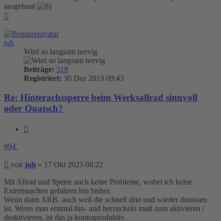
ausgebaut
Nach
oben
juh
Wird so langsam nervig
Beiträge:
518
Registriert:
30 Dez 2019 09:43
Re: Hinterachssperre beim Werksallrad sinnvoll
oder Quatsch?
Zitieren
#94
Beitrag
von
juh
»
17 Okt 2025 08:22
Mit Allrad und Sperre auch keine Probleme, wobei ich keine
Extremsachen gefahren bin bisher.
Wenn dann ARB, auch weil die schnell drin und wieder draussen
ist. Wenn man erstmal hin- und herzuckeln muß zum aktivieren /
deaktivieren, ist das ja kontraproduktiv.