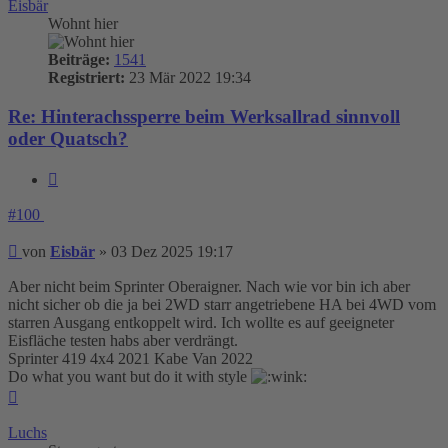
Eisbär
Wohnt hier
Beiträge:
1541
Registriert:
23 Mär 2022 19:34
Re: Hinterachssperre beim Werksallrad sinnvoll
oder Quatsch?
Zitieren
#100
Beitrag
von
Eisbär
»
03 Dez 2025 19:17
Aber nicht beim Sprinter Oberaigner. Nach wie vor bin ich aber
nicht sicher ob die ja bei 2WD starr angetriebene HA bei 4WD vom
starren Ausgang entkoppelt wird. Ich wollte es auf geeigneter
Eisfläche testen habs aber verdrängt.
Sprinter 419 4x4 2021 Kabe Van 2022
Do what you want but do it with style
Nach
oben
Luchs