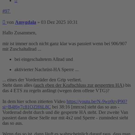
#97
Beitrag
von
Amygdala
»
03 Dez 2025 10:31
Hallo Zusammen,
mir ist immer noch nicht ganz klar was passiert wenn bei 906/907
mit Zuschaltallrad ...
bei eingeschaltetem Allrad und
aktivierter Nachrüst-HA Sperre ...
... eines der Vorderräder den Grip verliert.
Steht dann alles (
auch eben der Kraftschluss zur gesperrten HA
) bis
das 4 ETS zu regeln anfängt (wegen dem offene VTG)?
In dem hier schon zitierten Video
https://youtu.be/N-9wp9zyP90?
si=B4f6y7c81QZH6L8C
bei 38:16 [mm:ss] sieht das so aus -
Vorderrad dreht durch und die gesperrte HA steht. Der zweite Van
passiert dann diese Stelle nur mit 4x2 und Sperre - zumindest sieht
das so aus.
Wenn das so ist, dann läuft es wahrscheinlich darauf raus, dass man