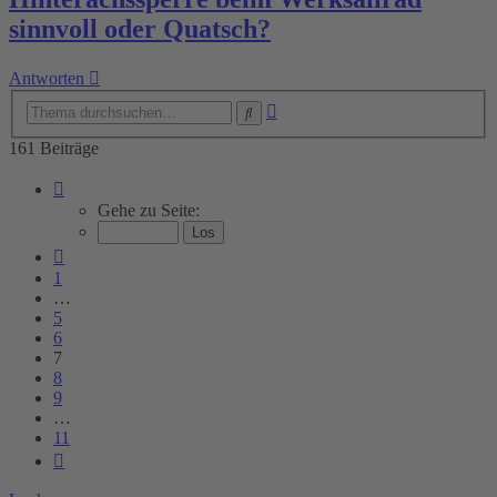
sinnvoll oder Quatsch?
Antworten
Erweiterte
Suche
Suche
161 Beiträge
Seite
7
Gehe zu Seite:
von
11
Vorherige
1
…
5
6
7
8
9
…
11
Nächste