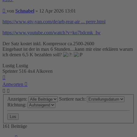
Beitrag
von
Schnabel
»
12 Apr 2026 13:01
https://www.gtv-van.com/de/arb-rear-air ... perre.html
https://www.youtube.com/watch?v=ko7bdcmk_Iw
Der Satz kostet inkl. Kompressor ca.2500-2600
Eingebaut ist der in max 6 Stunden....kann mir eine erklären warum
ich denen 6,5 K bezahlen soll?
Lustig Lustig
Sprinter 516 4x4 Alkoven
Nach
oben
Antworten
Anzeigen:
Sortiere nach:
Richtung:
161 Beiträge
Seite