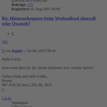
Beiträge:
135
Registriert:
01 Aug 2005 00:00
Re: Hinterachssperre beim Werksallrad sinnvoll
oder Quatsch?
Zitieren
#92
Beitrag
von
Ronny
»
16 Okt 2025 09:34
Hallo Luchs,
beim wem lässt Du die Sperre einbauen, bzw welche Sperre?
Vielen Dank und viele Grüße,
Ronny
907 419CDI 4x4 L2H1 Bj. 2025
Nach
oben
Luchs
Stammgast