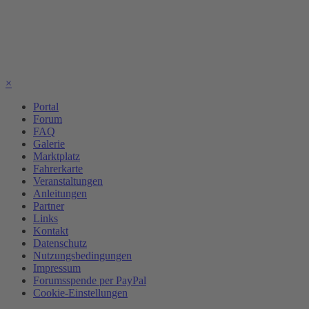
×
Portal
Forum
FAQ
Galerie
Marktplatz
Fahrerkarte
Veranstaltungen
Anleitungen
Partner
Links
Kontakt
Datenschutz
Nutzungsbedingungen
Impressum
Forumsspende per PayPal
Cookie-Einstellungen