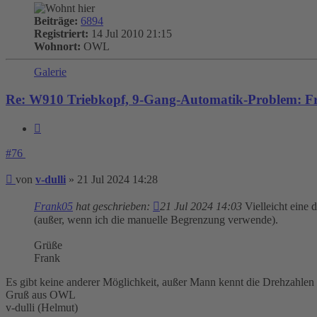
Beiträge:
6894
Registriert:
14 Jul 2010 21:15
Wohnort:
OWL
Galerie
Re: W910 Triebkopf, 9-Gang-Automatik-Problem: Fr
Zitieren
#76
Beitrag
von
v-dulli
»
21 Jul 2024 14:28
Frank05
hat geschrieben:
21 Jul 2024 14:03
Vielleicht eine 
(außer, wenn ich die manuelle Begrenzung verwende).
Grüße
Frank
Es gibt keine anderer Möglichkeit, außer Mann kennt die Drehzahlen
Gruß aus OWL
v-dulli (Helmut)