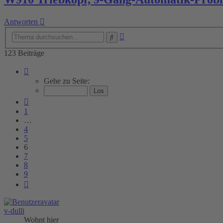
Antworten
Erweiterte
Suche
Suche
123 Beiträge
Seite
6
Gehe zu Seite:
von
9
Vorherige
1
…
4
5
6
7
8
9
Nächste
v-dulli
Wohnt hier