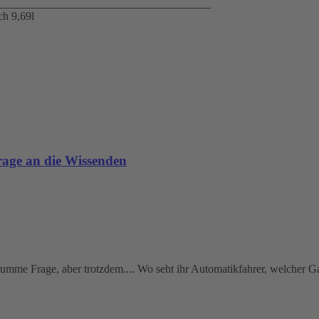
_____________________________________
h 9,69l
age an die Wissenden
dumme Frage, aber trotzdem.... Wo seht ihr Automatikfahrer, welcher G