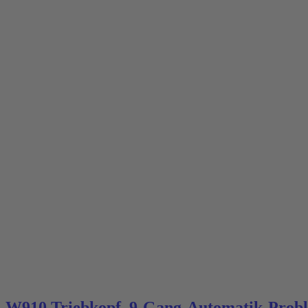
W910 Triebkopf, 9-Gang-Automatik-Probl