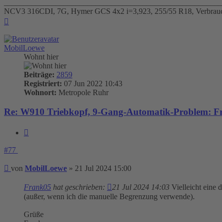
_______________________________________________________
NCV3 316CDI, 7G, Hymer GCS 4x2 i=3,923, 255/55 R18, Verbrauc
Nach
oben
MobilLoewe
Wohnt hier
Beiträge:
2859
Registriert:
07 Jun 2022 10:43
Wohnort:
Metropole Ruhr
Re: W910 Triebkopf, 9-Gang-Automatik-Problem: Fr
Zitieren
#77
Beitrag
von
MobilLoewe
»
21 Jul 2024 15:00
Frank05
hat geschrieben:
21 Jul 2024 14:03
Vielleicht eine 
(außer, wenn ich die manuelle Begrenzung verwende).
Grüße