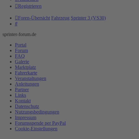
Registrieren
Foren-Übersicht
Fahrzeug
Sprinter 3 (VS30)
Suche
sprinter-forum.de
Portal
Forum
FAQ
Galerie
Marktplatz
Fahrerkarte
Veranstaltungen
Anleitungen
Partner
Links
Kontakt
Datenschutz
Nutzungsbedingungen
Impressum
Forumsspende per PayPal
Cookie-Einstellungen