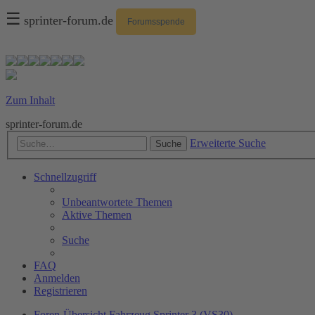
☰
sprinter-forum.de
Forumsspende
Zum Inhalt
sprinter-forum.de
Erweiterte Suche
Suche
Schnellzugriff
Unbeantwortete Themen
Aktive Themen
Suche
FAQ
Anmelden
Registrieren
Foren-Übersicht
Fahrzeug
Sprinter 3 (VS30)