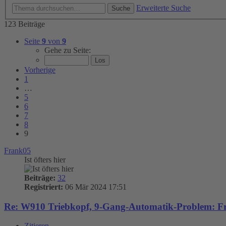
Erweiterte Suche
Suche
123 Beiträge
Seite
9
von
9
Gehe zu Seite:
Vorherige
1
…
5
6
7
8
9
Frank05
Ist öfters hier
Beiträge:
32
Registriert:
06 Mär 2024 17:51
Re: W910 Triebkopf, 9-Gang-Automatik-Problem: Fr
Zitieren