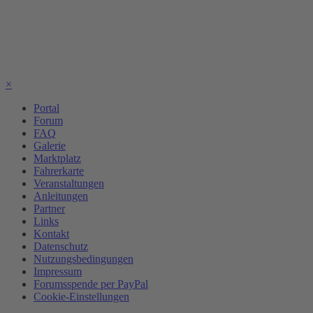
×
Portal
Forum
FAQ
Galerie
Marktplatz
Fahrerkarte
Veranstaltungen
Anleitungen
Partner
Links
Kontakt
Datenschutz
Nutzungsbedingungen
Impressum
Forumsspende per PayPal
Cookie-Einstellungen