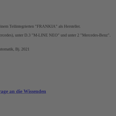
 einem Teilintegrierten "FRANKIA" als Hersteller.
so Mercedes), unter D.3 "M-LINE NEO" und unter 2 "Mercedes-Benz".
tomatik, Bj. 2021
age an die Wissenden