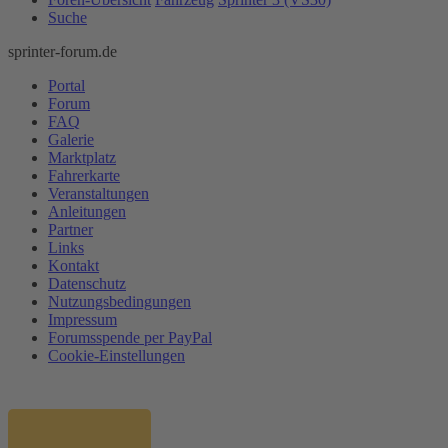
Suche
sprinter-forum.de
Portal
Forum
FAQ
Galerie
Marktplatz
Fahrerkarte
Veranstaltungen
Anleitungen
Partner
Links
Kontakt
Datenschutz
Nutzungsbedingungen
Impressum
Forumsspende per PayPal
Cookie-Einstellungen