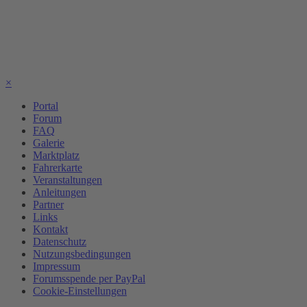
×
Portal
Forum
FAQ
Galerie
Marktplatz
Fahrerkarte
Veranstaltungen
Anleitungen
Partner
Links
Kontakt
Datenschutz
Nutzungsbedingungen
Impressum
Forumsspende per PayPal
Cookie-Einstellungen