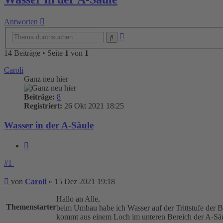
Antworten
Erweiterte
Suche
Suche
14 Beiträge • Seite
1
von
1
Caroli
Ganz neu hier
Beiträge:
8
Registriert:
26 Okt 2021 18:25
Wasser in der A-Säule
Zitieren
#1
Beitrag
von
Caroli
»
15 Dez 2021 19:18
Hallo an Alle,
Themenstarter
beim Umbau habe ich Wasser auf der Trittstufe der Be
kommt aus einem Loch im unteren Bereich der A-Säule