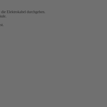
e die Elektrokabel durchgehen.
äule.
st.