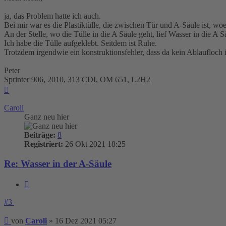
ja, das Problem hatte ich auch.
Bei mir war es die Plastiktülle, die zwischen Tür und A-Säule ist, wo
An der Stelle, wo die Tülle in die A Säule geht, lief Wasser in die A S
Ich habe die Tülle aufgeklebt. Seitdem ist Ruhe.
Trotzdem irgendwie ein konstruktionsfehler, dass da kein Ablaufloch i
Peter
Sprinter 906, 2010, 313 CDI, OM 651, L2H2
Nach
oben
Caroli
Ganz neu hier
Beiträge:
8
Registriert:
26 Okt 2021 18:25
Re: Wasser in der A-Säule
Zitieren
#3
Beitrag
von
Caroli
»
16 Dez 2021 05:27