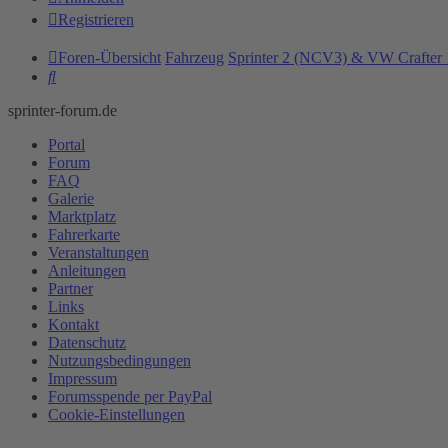
Registrieren
Foren-Übersicht
Fahrzeug
Sprinter 2 (NCV3) & VW Crafter 
Suche
sprinter-forum.de
Portal
Forum
FAQ
Galerie
Marktplatz
Fahrerkarte
Veranstaltungen
Anleitungen
Partner
Links
Kontakt
Datenschutz
Nutzungsbedingungen
Impressum
Forumsspende per PayPal
Cookie-Einstellungen