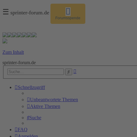
☰
sprinter-forum.de
Forumsspende
Zum Inhalt
sprinter-forum.de
Erweiterte
Suche
Suche
Schnellzugriff
Unbeantwortete Themen
Aktive Themen
Suche
FAQ
Anmelden