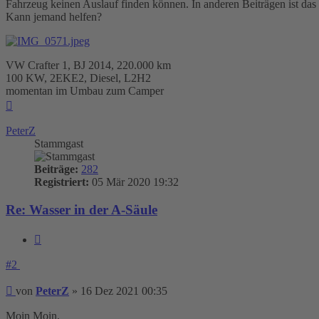
Fahrzeug keinen Auslauf finden können. In anderen Beiträgen ist das 
Kann jemand helfen?
VW Crafter 1, BJ 2014, 220.000 km
100 KW, 2EKE2, Diesel, L2H2
momentan im Umbau zum Camper
Nach
oben
PeterZ
Stammgast
Beiträge:
282
Registriert:
05 Mär 2020 19:32
Re: Wasser in der A-Säule
Zitieren
#2
Beitrag
von
PeterZ
»
16 Dez 2021 00:35
Moin Moin,