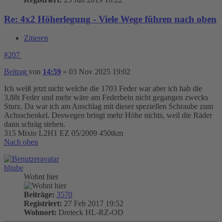
Re: 4x2 Höherlegung - Viele Wege führen nach oben
Zitieren
#207
Beitrag
von
14:59
»
03 Nov 2025 19:02
Ich weiß jetzt nicht welche die 1703 Feder war aber ich hab die
3,88t Feder und mehr wäre am Federbein nicht gegangen zwecks
Sturz. Da war ich am Anschlag mit dieser speziellen Schraube zum
Achsschenkel. Deswegen bringt mehr Höhe nichts, weil die Räder
dann schräg stehen.
315 Mixto L2H1 EZ 05/2009 450tkm
Nach oben
hljube
Wohnt hier
Beiträge:
3570
Registriert:
27 Feb 2017 19:52
Wohnort:
Dreieck HL-RZ-OD