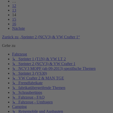
…
12
13
14
15
16
Nächste
Zurück zu „Sprinter 2 (NCV3) & VW Crafter 1“
Gehe zu
Fahrzeug
↳ Sprinter 1 (T1N) & VW LT 2
↳ Sprinter 2 (NCV3) & VW Crafter 1
↳ NCV3 MOPF (ab 09-2013) spezifische Themen
↳ Sprinter 3 (VS30)
↳ VW Crafter 2 & MAN TGE
↳ Fremdfabrikate
↳ fabrikatübergeifende Themen
↳ Schraubertipps
↳ Fahrzeug - FAQ
↳ Fahrzeug - Umfragen
Camping
↳ Reisemobile und Ausbauten