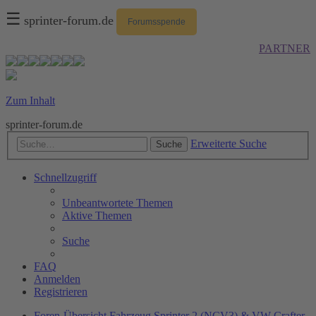
☰
sprinter-forum.de
Forumsspende
PARTNER
Zum Inhalt
sprinter-forum.de
Erweiterte Suche
Suche
Schnellzugriff
Unbeantwortete Themen
Aktive Themen
Suche
FAQ
Anmelden
Registrieren
Foren-Übersicht
Fahrzeug
Sprinter 2 (NCV3) & VW Crafter