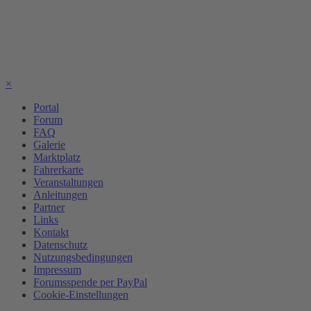
×
Portal
Forum
FAQ
Galerie
Marktplatz
Fahrerkarte
Veranstaltungen
Anleitungen
Partner
Links
Kontakt
Datenschutz
Nutzungsbedingungen
Impressum
Forumsspende per PayPal
Cookie-Einstellungen