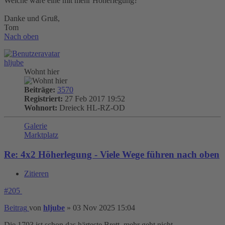
Welche wäre eine mit mehr Höherlegung?
Danke und Gruß,
Tom
Nach oben
hljube
Wohnt hier
Beiträge:
3570
Registriert:
27 Feb 2017 19:52
Wohnort:
Dreieck HL-RZ-OD
Galerie
Marktplatz
Re: 4x2 Höherlegung - Viele Wege führen nach oben
Zitieren
#205
Beitrag
von
hljube
»
03 Nov 2025 15:04
Die 1703 ist schon das härteste Brett, mehr geht nicht.