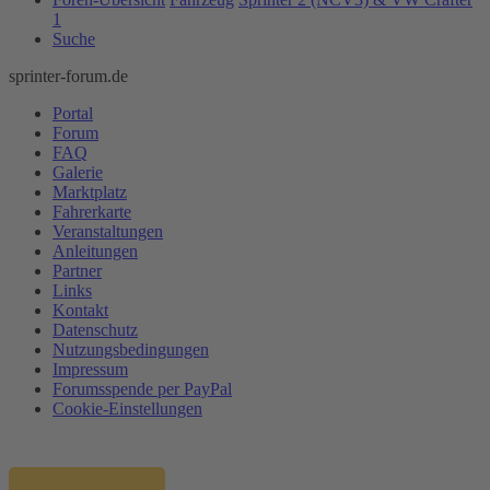
1
Suche
sprinter-forum.de
Portal
Forum
FAQ
Galerie
Marktplatz
Fahrerkarte
Veranstaltungen
Anleitungen
Partner
Links
Kontakt
Datenschutz
Nutzungsbedingungen
Impressum
Forumsspende per PayPal
Cookie-Einstellungen