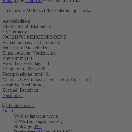
Beitrag
von
Tom010
»
03 Nov 2025 16:25
ich habe die A906xxx1703 Feder hier gekauft...
Autoteiledirekt ...
10.337.460.00 Blattfedern
CS Germany
9063211703 MERCEDES-BENZ
Artikelnummer: 10.337.460.00
Federform: Parabelfeder
Einbauposition: Vorderachse
Breite [mm]: 80
Anzahl der Federlagen: 1
Länge [mm]: 670 / 670
Federpakethöhe [mm]: 31
Material: GFK (Glasfaserverstärkter Kunststoff)
verstärkte Ausführung
Zustand: Brandneu
Nach oben
14:59
Wird so langsam nervig
Beiträge:
629
Registriert:
25 Jun 2019 10:22