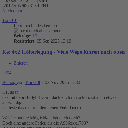
-1988er T3 1.6TD (RIP)
-2012er W906 313 L2H1
Nach oben
Tom010
Lernt noch alles kennen
Beiträge:
19
Registriert:
05 Sep 2025 13:18
Re: 4x2 Höherlegung - Viele Wege führen nach oben
Zitieren
#204
Beitrag
von
Tom010
»
03 Nov 2025 12:33
Hi Julian,
das mit dem Bodylift vorn, dachte ich mir schon, ist auch etwas
aufwändiger.
ich teste das mal mit den neuen Federlagern.
Welche andere Möglichkeit hätte ich noch?
Doch eine andere Feder, als die A906xxx1703?