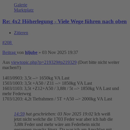
Galerie
Marktplatz
Re: 4x2 Höherlegung - Viele Wege führen nach oben
Zitieren
#208
Beitrag
von
hljube
»
03 Nov 2025 19:37
Aus
viewtopic.php?p=219329#p219329
(Dort bitte nicht weiter
machen!!)
1403/0903: 3,5t --> 1650kg VA Last
1503/1003: 3,5t +A50 / Z11 --> 1850kg VA Last
1603/1103: 3,5t +Z12+A50 / 3,88t / 5t --> 1850kg VA Last und
mehr Federweg
1703/1203: 4,2t Tiefrahmen / 5T +A50 --> 2000kg VA Last
14:59
hat geschrieben:
03 Nov 2025 19:02
Ich weiß
jetzt nicht welche die 1703 Feder war aber ich hab die
3,88t Feder und mehr wäre am Federbein nicht
gegangen zwecks Sturz. Da war ich am Anschlag mit