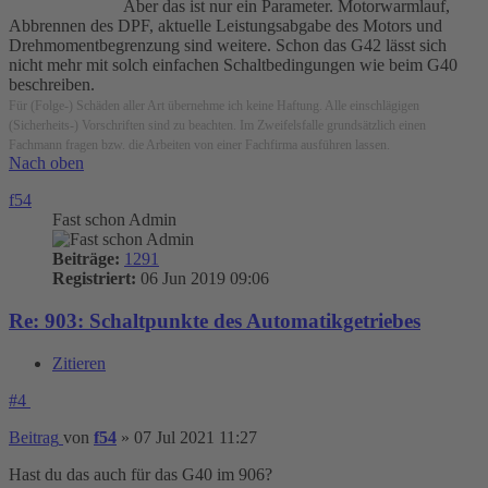
Aber das ist nur ein Parameter. Motorwarmlauf,
Abbrennen des DPF, aktuelle Leistungsabgabe des Motors und
Drehmomentbegrenzung sind weitere. Schon das G42 lässt sich
nicht mehr mit solch einfachen Schaltbedingungen wie beim G40
beschreiben.
Für (Folge-) Schäden aller Art übernehme ich keine Haftung. Alle einschlägigen
(Sicherheits-) Vorschriften sind zu beachten. Im Zweifelsfalle grundsätzlich einen
Fachmann fragen bzw. die Arbeiten von einer Fachfirma ausführen lassen.
Nach oben
f54
Fast schon Admin
Beiträge:
1291
Registriert:
06 Jun 2019 09:06
Re: 903: Schaltpunkte des Automatikgetriebes
Zitieren
#4
Beitrag
von
f54
»
07 Jul 2021 11:27
Hast du das auch für das G40 im 906?