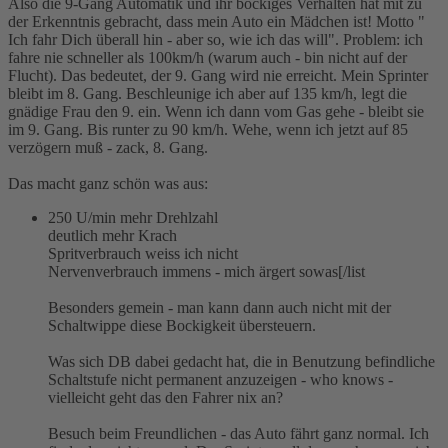
Also die 9-Gang Automatik und ihr bockiges Verhalten hat mit zu
der Erkenntnis gebracht, dass mein Auto ein Mädchen ist! Motto "
Ich fahr Dich überall hin - aber so, wie ich das will". Problem: ich
fahre nie schneller als 100km/h (warum auch - bin nicht auf der
Flucht). Das bedeutet, der 9. Gang wird nie erreicht. Mein Sprinter
bleibt im 8. Gang. Beschleunige ich aber auf 135 km/h, legt die
gnädige Frau den 9. ein. Wenn ich dann vom Gas gehe - bleibt sie
im 9. Gang. Bis runter zu 90 km/h. Wehe, wenn ich jetzt auf 85
verzögern muß - zack, 8. Gang.
Das macht ganz schön was aus:
250 U/min mehr Drehlzahl
deutlich mehr Krach
Spritverbrauch weiss ich nicht
Nervenverbrauch immens - mich ärgert sowas[/list
Besonders gemein - man kann dann auch nicht mit der
Schaltwippe diese Bockigkeit übersteuern.
Was sich DB dabei gedacht hat, die in Benutzung befindliche
Schaltstufe nicht permanent anzuzeigen - who knows -
vielleicht geht das den Fahrer nix an?
Besuch beim Freundlichen - das Auto fährt ganz normal. Ich