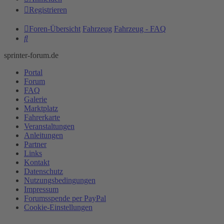
Registrieren
Foren-Übersicht
Fahrzeug
Fahrzeug - FAQ
Suche
sprinter-forum.de
Portal
Forum
FAQ
Galerie
Marktplatz
Fahrerkarte
Veranstaltungen
Anleitungen
Partner
Links
Kontakt
Datenschutz
Nutzungsbedingungen
Impressum
Forumsspende per PayPal
Cookie-Einstellungen