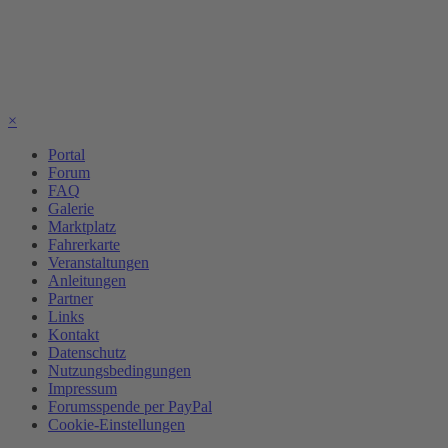
×
Portal
Forum
FAQ
Galerie
Marktplatz
Fahrerkarte
Veranstaltungen
Anleitungen
Partner
Links
Kontakt
Datenschutz
Nutzungsbedingungen
Impressum
Forumsspende per PayPal
Cookie-Einstellungen