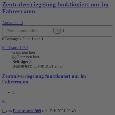
Zentralverriegelung funktioniert nur im
Fahrerraum
Antworten
Erweiterte
Suche
Suche
6 Beiträge • Seite
1
von
1
Fordtransit1989
Ganz neu hier
Beiträge:
2
Registriert:
11 Feb 2021 20:27
Zentralverriegelung funktioniert nur im
Fahrerraum
Zitieren
#1
Beitrag
von
Fordtransit1989
»
11 Feb 2021 20:40