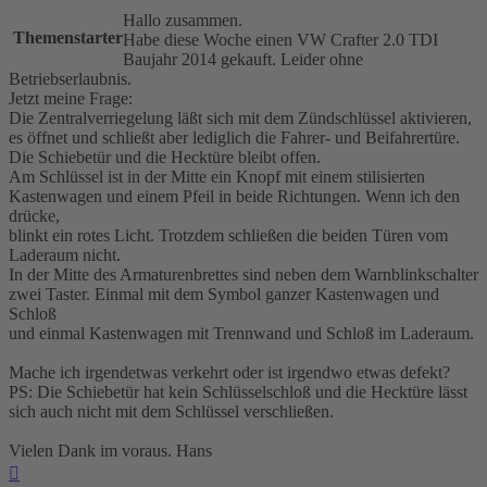
Hallo zusammen.
Themenstarter
Habe diese Woche einen VW Crafter 2.0 TDI
Baujahr 2014 gekauft. Leider ohne
Betriebserlaubnis.
Jetzt meine Frage:
Die Zentralverriegelung läßt sich mit dem Zündschlüssel aktivieren,
es öffnet und schließt aber lediglich die Fahrer- und Beifahrertüre.
Die Schiebetür und die Hecktüre bleibt offen.
Am Schlüssel ist in der Mitte ein Knopf mit einem stilisierten
Kastenwagen und einem Pfeil in beide Richtungen. Wenn ich den
drücke,
blinkt ein rotes Licht. Trotzdem schließen die beiden Türen vom
Laderaum nicht.
In der Mitte des Armaturenbrettes sind neben dem Warnblinkschalter
zwei Taster. Einmal mit dem Symbol ganzer Kastenwagen und
Schloß
und einmal Kastenwagen mit Trennwand und Schloß im Laderaum.
Mache ich irgendetwas verkehrt oder ist irgendwo etwas defekt?
PS: Die Schiebetür hat kein Schlüsselschloß und die Hecktüre lässt
sich auch nicht mit dem Schlüssel verschließen.
Vielen Dank im voraus. Hans
Nach