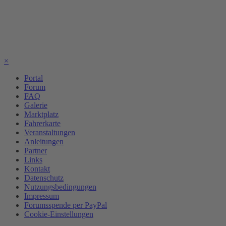
×
Portal
Forum
FAQ
Galerie
Marktplatz
Fahrerkarte
Veranstaltungen
Anleitungen
Partner
Links
Kontakt
Datenschutz
Nutzungsbedingungen
Impressum
Forumsspende per PayPal
Cookie-Einstellungen