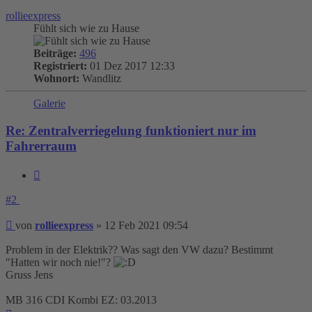
oben
rollieexpress
Fühlt sich wie zu Hause
Beiträge:
496
Registriert:
01 Dez 2017 12:33
Wohnort:
Wandlitz
Galerie
Re: Zentralverriegelung funktioniert nur im
Fahrerraum
Zitieren
#2
Beitrag
von
rollieexpress
»
12 Feb 2021 09:54
Problem in der Elektrik?? Was sagt den VW dazu? Bestimmt
"Hatten wir noch nie!"?
Gruss Jens
MB 316 CDI Kombi EZ: 03.2013
Nach