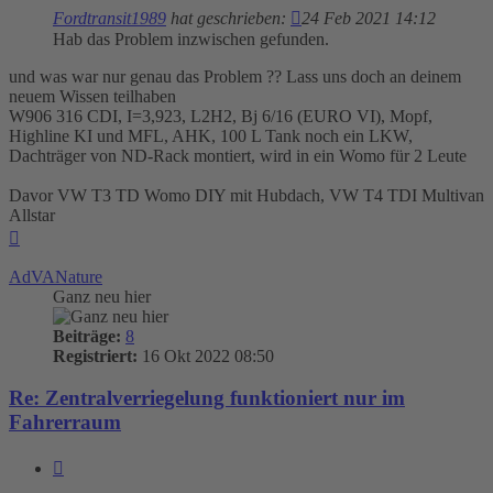
Fordtransit1989
hat geschrieben:
24 Feb 2021 14:12
Hab das Problem inzwischen gefunden.
und was war nur genau das Problem ?? Lass uns doch an deinem
neuem Wissen teilhaben
W906 316 CDI, I=3,923, L2H2, Bj 6/16 (EURO VI), Mopf,
Highline KI und MFL, AHK, 100 L Tank noch ein LKW,
Dachträger von ND-Rack montiert, wird in ein Womo für 2 Leute
Davor VW T3 TD Womo DIY mit Hubdach, VW T4 TDI Multivan
Allstar
Nach
oben
AdVANature
Ganz neu hier
Beiträge:
8
Registriert:
16 Okt 2022 08:50
Re: Zentralverriegelung funktioniert nur im
Fahrerraum
Zitieren