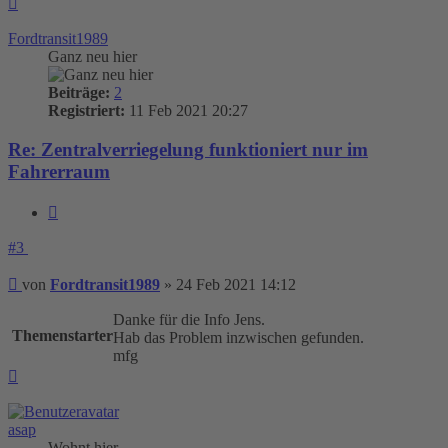
oben
Fordtransit1989
Ganz neu hier
Beiträge:
2
Registriert:
11 Feb 2021 20:27
Re: Zentralverriegelung funktioniert nur im
Fahrerraum
Zitieren
#3
Beitrag
von
Fordtransit1989
»
24 Feb 2021 14:12
Danke für die Info Jens.
Themenstarter
Hab das Problem inzwischen gefunden.
mfg
Nach
oben
asap
Wohnt hier