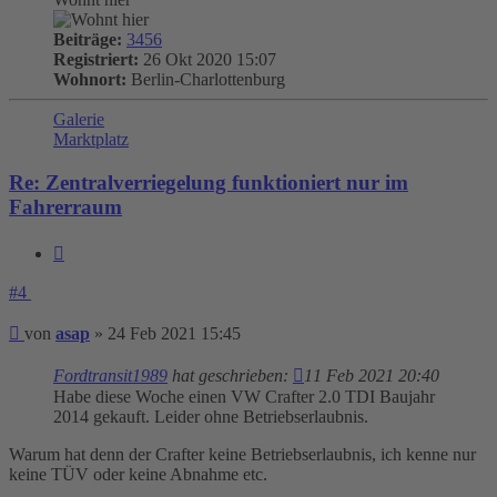
Beiträge:
3456
Registriert:
26 Okt 2020 15:07
Wohnort:
Berlin-Charlottenburg
Galerie
Marktplatz
Re: Zentralverriegelung funktioniert nur im
Fahrerraum
Zitieren
#4
Beitrag
von
asap
»
24 Feb 2021 15:45
Fordtransit1989
hat geschrieben:
11 Feb 2021 20:40
Habe diese Woche einen VW Crafter 2.0 TDI Baujahr
2014 gekauft. Leider ohne Betriebserlaubnis.
Warum hat denn der Crafter keine Betriebserlaubnis, ich kenne nur
keine TÜV oder keine Abnahme etc.