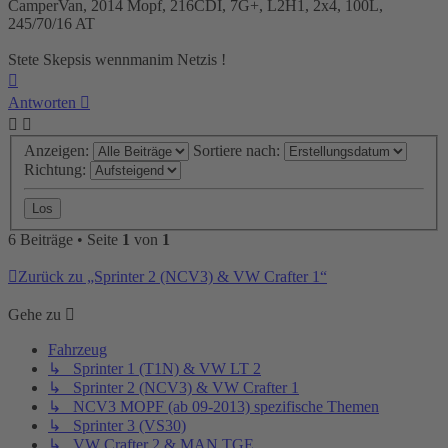
CamperVan, 2014 Mopf, 216CDI, 7G+, L2H1, 2x4, 100L,
245/70/16 AT
Stete Skepsis wennmanim Netzis !
Nach
oben
Antworten
Anzeigen:
Sortiere nach:
Richtung:
6 Beiträge • Seite
1
von
1
Zurück zu „Sprinter 2 (NCV3) & VW Crafter 1“
Gehe zu
Fahrzeug
↳ Sprinter 1 (T1N) & VW LT 2
↳ Sprinter 2 (NCV3) & VW Crafter 1
↳ NCV3 MOPF (ab 09-2013) spezifische Themen
↳ Sprinter 3 (VS30)
↳ VW Crafter 2 & MAN TGE