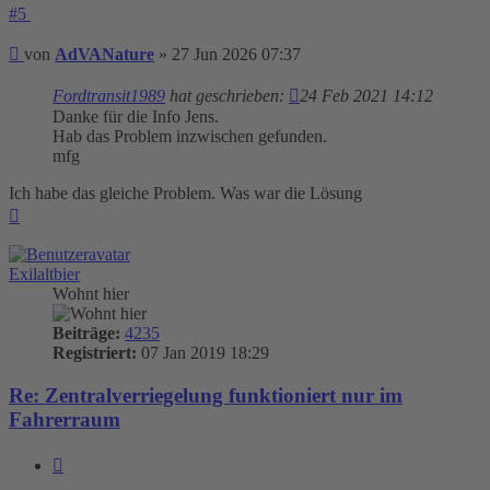
#5
Beitrag
von
AdVANature
»
27 Jun 2026 07:37
Fordtransit1989
hat geschrieben:
24 Feb 2021 14:12
Danke für die Info Jens.
Hab das Problem inzwischen gefunden.
mfg
Ich habe das gleiche Problem. Was war die Lösung
Nach
oben
Exilaltbier
Wohnt hier
Beiträge:
4235
Registriert:
07 Jan 2019 18:29
Re: Zentralverriegelung funktioniert nur im
Fahrerraum
Zitieren