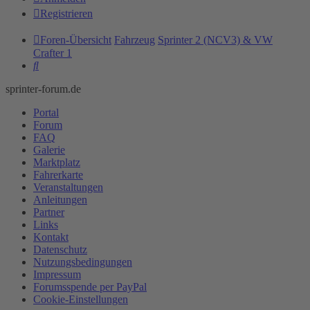
Registrieren
Foren-Übersicht
Fahrzeug
Sprinter 2 (NCV3) & VW
Crafter 1
Suche
sprinter-forum.de
Portal
Forum
FAQ
Galerie
Marktplatz
Fahrerkarte
Veranstaltungen
Anleitungen
Partner
Links
Kontakt
Datenschutz
Nutzungsbedingungen
Impressum
Forumsspende per PayPal
Cookie-Einstellungen