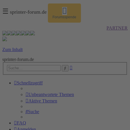
☰
sprinter-forum.de
Forumsspende
PARTNER
Zum Inhalt
sprinter-forum.de
Erweiterte
Suche
Suche
Schnellzugriff
Unbeantwortete Themen
Aktive Themen
Suche
FAQ
Anmelden