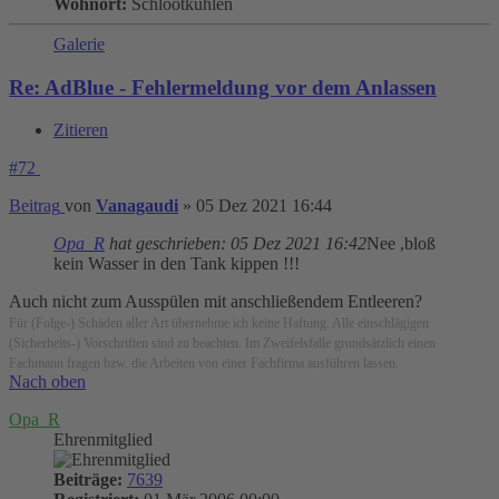
Wohnort:
Schlootkuhlen
Galerie
Re: AdBlue - Fehlermeldung vor dem Anlassen
Zitieren
#72
Beitrag
von
Vanagaudi
»
05 Dez 2021 16:44
Opa_R
hat geschrieben:
05 Dez 2021 16:42
Nee ,bloß
kein Wasser in den Tank kippen !!!
Auch nicht zum Ausspülen mit anschließendem Entleeren?
Für (Folge-) Schäden aller Art übernehme ich keine Haftung. Alle einschlägigen
(Sicherheits-) Vorschriften sind zu beachten. Im Zweifelsfalle grundsätzlich einen
Fachmann fragen bzw. die Arbeiten von einer Fachfirma ausführen lassen.
Nach oben
Opa_R
Ehrenmitglied
Beiträge:
7639