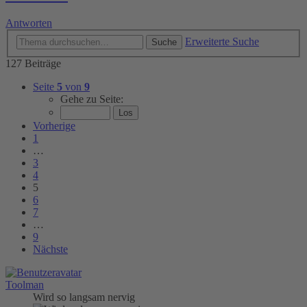
Antworten
Erweiterte Suche
Suche
127 Beiträge
Seite
5
von
9
Gehe zu Seite:
Vorherige
1
…
3
4
5
6
7
…
9
Nächste
Toolman
Wird so langsam nervig