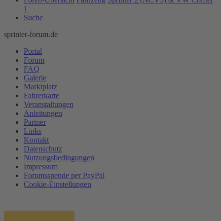
1
Suche
sprinter-forum.de
Portal
Forum
FAQ
Galerie
Marktplatz
Fahrerkarte
Veranstaltungen
Anleitungen
Partner
Links
Kontakt
Datenschutz
Nutzungsbedingungen
Impressum
Forumsspende per PayPal
Cookie-Einstellungen