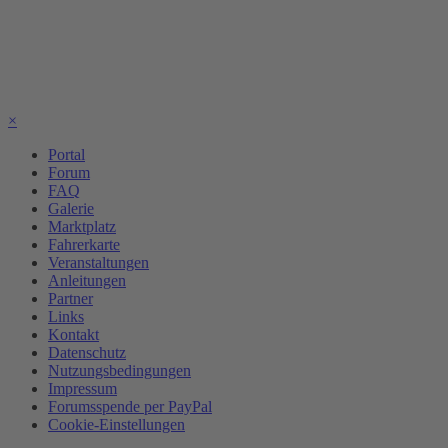
×
Portal
Forum
FAQ
Galerie
Marktplatz
Fahrerkarte
Veranstaltungen
Anleitungen
Partner
Links
Kontakt
Datenschutz
Nutzungsbedingungen
Impressum
Forumsspende per PayPal
Cookie-Einstellungen