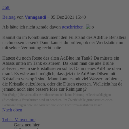
#68
Beitrag
von
Vanagaudi
»
05 Dez 2021 15:40
Als hätte ich nicht gerade davon
geschrieben
.
Kannst du im Kombiinstrument den Füllstand des AdBlue-Behälters
nachmessen lassen? Dann kannst du prüfen, ob der Werkstattmann
mit seiner Vermutung recht hatte.
Hattest du noch Reste des alten AdBlue im Tank? Da müsste ein
Ablass unten im Tank existieren. Da kann man die alte Brühe
ablassen, wenn sie kristallisieren sollte. Dann neues AdBlue oben
drauf. Es wäre auch möglich, dass jetzt die AdBlue-Düsen mit
Kristallen verstopft sind. Mann kann es mit viel Wasser probieren,
die Kristalle aufzulösen, oder die Düsen ersetzen. Vielleicht hat da
jemand noch eine bessere Idee zur Reinigung?
Für (Folge-) Schäden aller Art übernehme ich keine Haftung. Alle einschlägigen
(Sicherheits-) Vorschriften sind zu beachten. Im Zweifelsfalle grundsätzlich einen
Fachmann fragen bzw. die Arbeiten von einer Fachfirma ausführen lassen.
Nach oben
Tobis_Vanventure
Ganz neu hier