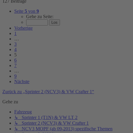
127 Beiträge
Seite
5
von
9
Gehe zu Seite:
Vorherige
1
…
3
4
5
6
7
…
9
Nächste
Zurück zu „Sprinter 2 (NCV3) & VW Crafter 1“
Gehe zu
Fahrzeug
↳ Sprinter 1 (T1N) & VW LT 2
↳ Sprinter 2 (NCV3) & VW Crafter 1
↳ NCV3 MOPF (ab 09-2013) spezifische Themen