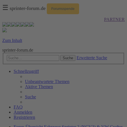
☰
sprinter-forum.de
Forumsspende
PARTNER
Zum Inhalt
sprinter-forum.de
Erweiterte Suche
Suche
Schnellzugriff
Unbeantwortete Themen
Aktive Themen
Suche
FAQ
Anmelden
Registrieren
Foren-Übersicht
Fahrzeug
Sprinter 2 (NCV3) & VW Crafter