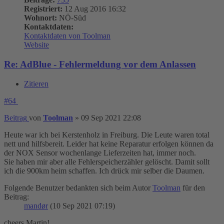
Registriert:
12 Aug 2016 16:32
Wohnort:
NÖ-Süd
Kontaktdaten:
Kontaktdaten von Toolman
Website
Re: AdBlue - Fehlermeldung vor dem Anlassen
Zitieren
#64
Beitrag
von
Toolman
»
09 Sep 2021 22:08
Heute war ich bei Kerstenholz in Freiburg. Die Leute waren total
nett und hilfsbereit. Leider hat keine Reparatur erfolgen können da
der NOX Sensor wochenlange Lieferzeiten hat, immer noch.
Sie haben mir aber alle Fehlerspeicherzähler gelöscht. Damit sollt
ich die 900km heim schaffen. Ich drück mir selber die Daumen.
Folgende Benutzer bedankten sich beim Autor
Toolman
für den
Beitrag:
mandør
(10 Sep 2021 07:19)
cheers Martin!