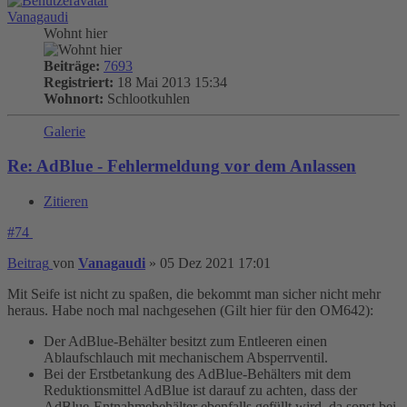
Vanagaudi
Wohnt hier
Beiträge:
7693
Registriert:
18 Mai 2013 15:34
Wohnort:
Schlootkuhlen
Galerie
Re: AdBlue - Fehlermeldung vor dem Anlassen
Zitieren
#74
Beitrag
von
Vanagaudi
»
05 Dez 2021 17:01
Mit Seife ist nicht zu spaßen, die bekommt man sicher nicht mehr
heraus. Habe noch mal nachgesehen (Gilt hier für den OM642):
Der AdBlue-Behälter besitzt zum Entleeren einen
Ablaufschlauch mit mechanischem Absperrventil.
Bei der Erstbetankung des AdBlue-Behälters mit dem
Reduktionsmittel AdBlue ist darauf zu achten, dass der
AdBlue-Entnahmebehälter ebenfalls gefüllt wird, da sonst bei