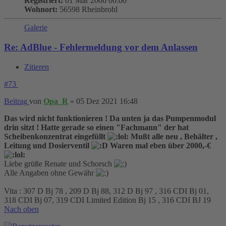
Registriert:
01 Mär 2006 00:00
Wohnort:
56598 Rheinbrohl
Galerie
Re: AdBlue - Fehlermeldung vor dem Anlassen
Zitieren
#73
Beitrag
von
Opa_R
»
05 Dez 2021 16:48
Das wird nicht funktionieren ! Da unten ja das Pumpenmodul
drin sitzt ! Hatte gerade so einen "Fachmann" der hat
Scheibenkonzentrat eingefüllt
Mußt alle neu , Behälter ,
Leitung und Dosierventil
Waren mal eben über 2000,-€
Liebe grüße Renate und Schorsch
Alle Angaben ohne Gewähr
Vita : 307 D Bj 78 , 209 D Bj 88, 312 D Bj 97 , 316 CDI Bj 01,
318 CDI Bj 07, 319 CDI Limited Edition Bj 15 , 316 CDI BJ 19
Nach oben