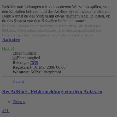
Behälter und Leitungen mit viel sauberem Wasser ausspülen, von
den Kristallen befreien und das AdBlue-System wieder entleeren.
Dann kannst du das System mit etwas frischem AdBlue testen, ob
du das System von den Kristallen befreien konntest.
Für (Folge-) Schäden aller Art übernehme ich keine Haftung. Alle einschlägigen
(Sicherheits-) Vorschriften sind zu beachten. Im Zweifelsfalle grundsätzlich einen
Fachmann fragen bzw. die Arbeiten von einer Fachfirma ausführen lassen.
Nach oben
Opa_R
Ehrenmitglied
Beiträge:
7639
Registriert:
01 Mär 2006 00:00
Wohnort:
56598 Rheinbrohl
Galerie
Re: AdBlue - Fehlermeldung vor dem Anlassen
Zitieren
#71