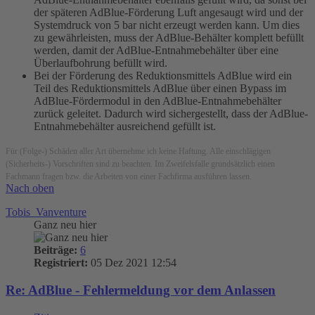
der späteren AdBlue-Förderung Luft angesaugt wird und der
Systemdruck von 5 bar nicht erzeugt werden kann. Um dies
zu gewährleisten, muss der AdBlue-Behälter komplett befüllt
werden, damit der AdBlue-Entnahmebehälter über eine
Überlaufbohrung befüllt wird.
Bei der Förderung des Reduktionsmittels AdBlue wird ein
Teil des Reduktionsmittels AdBlue über einen Bypass im
AdBlue-Fördermodul in den AdBlue-Entnahmebehälter
zurück geleitet. Dadurch wird sichergestellt, dass der AdBlue-
Entnahmebehälter ausreichend gefüllt ist.
Für (Folge-) Schäden aller Art übernehme ich keine Haftung. Alle einschlägigen
(Sicherheits-) Vorschriften sind zu beachten. Im Zweifelsfalle grundsätzlich einen
Fachmann fragen bzw. die Arbeiten von einer Fachfirma ausführen lassen.
Nach oben
Tobis_Vanventure
Ganz neu hier
Beiträge:
6
Registriert:
05 Dez 2021 12:54
Re: AdBlue - Fehlermeldung vor dem Anlassen