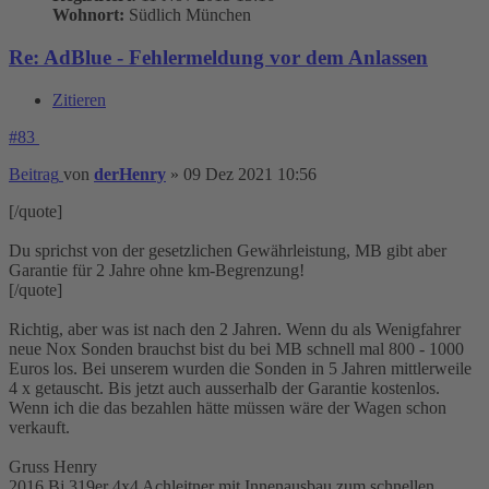
Wohnort:
Südlich München
Re: AdBlue - Fehlermeldung vor dem Anlassen
Zitieren
#83
Beitrag
von
derHenry
»
09 Dez 2021 10:56
[/quote]
Du sprichst von der gesetzlichen Gewährleistung, MB gibt aber
Garantie für 2 Jahre ohne km-Begrenzung!
[/quote]
Richtig, aber was ist nach den 2 Jahren. Wenn du als Wenigfahrer
neue Nox Sonden brauchst bist du bei MB schnell mal 800 - 1000
Euros los. Bei unserem wurden die Sonden in 5 Jahren mittlerweile
4 x getauscht. Bis jetzt auch ausserhalb der Garantie kostenlos.
Wenn ich die das bezahlen hätte müssen wäre der Wagen schon
verkauft.
Gruss Henry
2016 Bj 319er 4x4 Achleitner mit Innenausbau zum schnellen