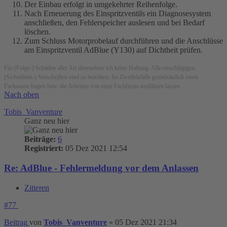
Der Einbau erfolgt in umgekehrter Reihenfolge.
Nach Erneuerung des Einspritzventils ein Diagnosesystem
anschließen, den Fehlerspeicher auslesen und bei Bedarf
löschen.
Zum Schluss Motorprobelauf durchführen und die Anschlüsse
am Einspritzventil AdBlue (Y130) auf Dichtheit prüfen.
Für (Folge-) Schäden aller Art übernehme ich keine Haftung. Alle einschlägigen
(Sicherheits-) Vorschriften sind zu beachten. Im Zweifelsfalle grundsätzlich einen
Fachmann fragen bzw. die Arbeiten von einer Fachfirma ausführen lassen.
Nach oben
Tobis_Vanventure
Ganz neu hier
Beiträge:
6
Registriert:
05 Dez 2021 12:54
Re: AdBlue - Fehlermeldung vor dem Anlassen
Zitieren
#77
Beitrag
von
Tobis_Vanventure
»
05 Dez 2021 21:34