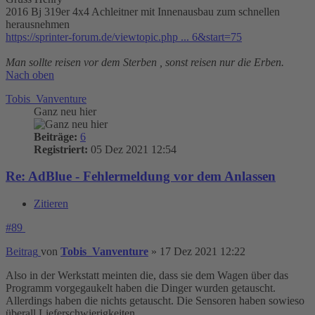
2016 Bj 319er 4x4 Achleitner mit Innenausbau zum schnellen
herausnehmen
https://sprinter-forum.de/viewtopic.php ... 6&start=75
Man sollte reisen vor dem Sterben , sonst reisen nur die Erben.
Nach oben
Tobis_Vanventure
Ganz neu hier
Beiträge:
6
Registriert:
05 Dez 2021 12:54
Re: AdBlue - Fehlermeldung vor dem Anlassen
Zitieren
#89
Beitrag
von
Tobis_Vanventure
»
17 Dez 2021 12:22
Also in der Werkstatt meinten die, dass sie dem Wagen über das
Programm vorgegaukelt haben die Dinger wurden getauscht.
Allerdings haben die nichts getauscht. Die Sensoren haben sowieso
überall Lieferschwierigkeiten.