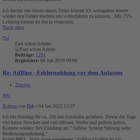
Ich dachte mit einem einem Tester könnte ich wenigstens immer
wieder den Fehler löschen um weiterfahren zu können…Mit 75%
Leistung kannst du das ja vergessen.
Nach oben
f54
Fast schon Admin
Beiträge:
1291
Registriert:
06 Jun 2019 09:06
Re: AdBlue - Fehlermeldung vor dem Anlassen
Zitieren
#90
Beitrag
von
f54
»
04 Jan 2022 13:37
Ich bin Sonntag für ca. 200 km Autobahn gefahren. Davor die Tage
viel kürze Strecken und viel offroad. Wollte mal pullern gehen.
Komme wieder: Bei Zündung an: "Adblue System Störung siehe
Bedienungsanleitung."
Keine MKL. Habs dann ausgelesen "Adblue Qualität ist zuz