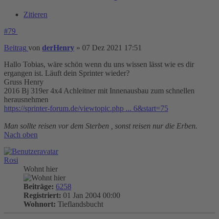
Zitieren
#79
Beitrag
von
derHenry
»
07 Dez 2021 17:51
Hallo Tobias, wäre schön wenn du uns wissen lässt wie es dir
ergangen ist. Läuft dein Sprinter wieder?
Gruss Henry
2016 Bj 319er 4x4 Achleitner mit Innenausbau zum schnellen
herausnehmen
https://sprinter-forum.de/viewtopic.php ... 6&start=75
Man sollte reisen vor dem Sterben , sonst reisen nur die Erben.
Nach oben
Rosi
Wohnt hier
Beiträge:
6258
Registriert:
01 Jan 2004 00:00
Wohnort:
Tieflandsbucht