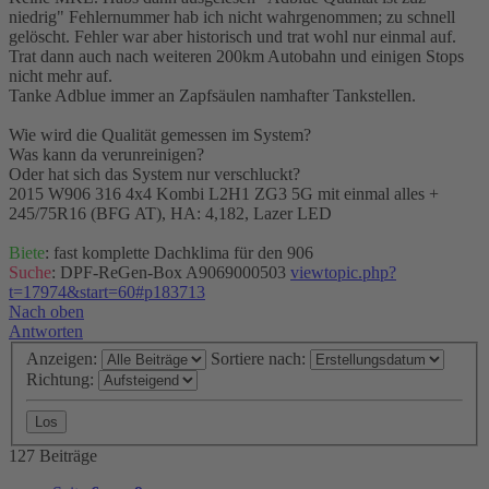
niedrig" Fehlernummer hab ich nicht wahrgenommen; zu schnell
gelöscht. Fehler war aber historisch und trat wohl nur einmal auf.
Trat dann auch nach weiteren 200km Autobahn und einigen Stops
nicht mehr auf.
Tanke Adblue immer an Zapfsäulen namhafter Tankstellen.
Wie wird die Qualität gemessen im System?
Was kann da verunreinigen?
Oder hat sich das System nur verschluckt?
2015 W906 316 4x4 Kombi L2H1 ZG3 5G mit einmal alles +
245/75R16 (BFG AT), HA: 4,182, Lazer LED
Biete
: fast komplette Dachklima für den 906
Suche
: DPF-ReGen-Box A9069000503
viewtopic.php?
t=17974&start=60#p183713
Nach oben
Antworten
Anzeigen:
Sortiere nach:
Richtung:
127 Beiträge