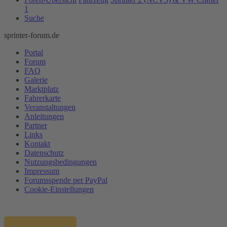
1
Suche
sprinter-forum.de
Portal
Forum
FAQ
Galerie
Marktplatz
Fahrerkarte
Veranstaltungen
Anleitungen
Partner
Links
Kontakt
Datenschutz
Nutzungsbedingungen
Impressum
Forumsspende per PayPal
Cookie-Einstellungen