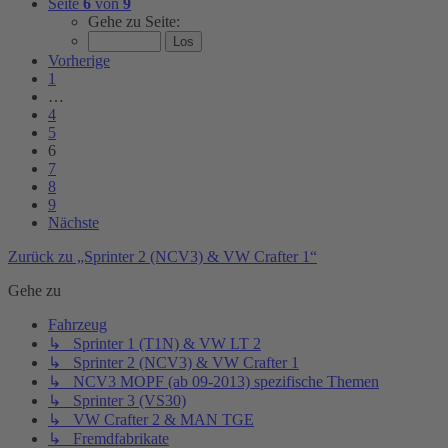
Seite
6
von
9
Gehe zu Seite:
Vorherige
1
…
4
5
6
7
8
9
Nächste
Zurück zu „Sprinter 2 (NCV3) & VW Crafter 1“
Gehe zu
Fahrzeug
↳ Sprinter 1 (T1N) & VW LT 2
↳ Sprinter 2 (NCV3) & VW Crafter 1
↳ NCV3 MOPF (ab 09-2013) spezifische Themen
↳ Sprinter 3 (VS30)
↳ VW Crafter 2 & MAN TGE
↳ Fremdfabrikate