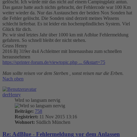
gelöscht. Ich würde mir das nicht auf einem Campingplatz antun.
Das ganze hatte auch nichts gebracht, der Fehlercode war 100 Km
weiter wieder da. Nur das Austauschen der beiden Nox Sonden hat
die Fehler gelöscht. Die Sonden sind derzeit meines Wissens
schlecht lieferbar. Es ist leider ein hochempfindliches System. Viel
Glück für dich.
Ps: wir sind letztes Jahr über 1000 km mit Adblue Fehlermeldung
gefahren. So schnell bleibt der nicht stehen.
Gruss Henry
2016 Bj 319er 4x4 Achleitner mit Innenausbau zum schnellen
herausnehmen
https://sprinter-forum.de/viewtopic.php ... 6&start=75
Man sollte reisen vor dem Sterben , sonst reisen nur die Erben.
Nach oben
derHenry
Wird so langsam nervig
Beiträge:
758
Registriert:
11 Nov 2015 13:16
Wohnort:
Südlich München
Re: AdBlue - Fehlermeldung vor dem Anlassen