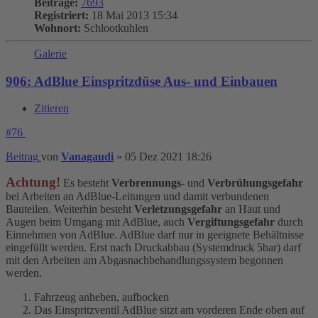
Beiträge:
7693
Registriert:
18 Mai 2013 15:34
Wohnort:
Schlootkuhlen
Galerie
906: AdBlue Einspritzdüse Aus- und Einbauen
Zitieren
#76
Beitrag
von
Vanagaudi
»
05 Dez 2021 18:26
Achtung!
Es besteht
Verbrennungs-
und
Verbrühungsgefahr
bei Arbeiten an AdBlue-Leitungen und damit verbundenen
Bauteilen. Weiterhin besteht
Verletzungsgefahr
an Haut und
Augen beim Umgang mit AdBlue, auch
Vergiftungsgefahr
durch
Einnehmen von AdBlue. AdBlue darf nur in geeignete Behältnisse
eingefüllt werden. Erst nach Druckabbau (Systemdruck 5bar) darf
mit den Arbeiten am Abgasnachbehandlungssystem begonnen
werden.
Fahrzeug anheben, aufbocken
Das Einspritzventil AdBlue sitzt am vorderen Ende oben auf