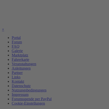
×
Portal
Forum
FAQ
Galerie
Marktplatz
Fahrerkarte
Veranstaltungen
Anleitungen
Partner
Links
Kontakt
Datenschutz
Nutzungsbedingungen
Impressum
Forumsspende per PayPal
Cookie-Einstellungen