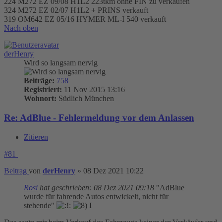
224 M272 EZ 09/08 H1L2 223tkm ohne FIN zu verkaufen
324 M272 EZ 02/07 H1L2 + PRINS verkauft
319 OM642 EZ 05/16 HYMER ML-I 540 verkauft
Nach oben
derHenry
Wird so langsam nervig
Beiträge:
758
Registriert:
11 Nov 2015 13:16
Wohnort:
Südlich München
Re: AdBlue - Fehlermeldung vor dem Anlassen
Zitieren
#81
Beitrag
von
derHenry
»
08 Dez 2021 10:22
Rosi
hat geschrieben:
08 Dez 2021 09:18
"AdBlue
wurde für fahrende Autos entwickelt, nicht für
stehende"
I