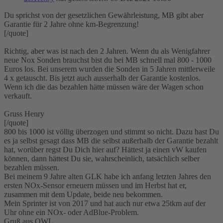
Du sprichst von der gesetzlichen Gewährleistung, MB gibt aber
Garantie für 2 Jahre ohne km-Begrenzung!
[/quote]
Richtig, aber was ist nach den 2 Jahren. Wenn du als Wenigfahrer
neue Nox Sonden brauchst bist du bei MB schnell mal 800 - 1000
Euros los. Bei unserem wurden die Sonden in 5 Jahren mittlerweile
4 x getauscht. Bis jetzt auch ausserhalb der Garantie kostenlos.
Wenn ich die das bezahlen hätte müssen wäre der Wagen schon
verkauft.
Gruss Henry
[/quote]
800 bis 1000 ist völlig überzogen und stimmt so nicht. Dazu hast Du
es ja selbst gesagt dass MB die selbst außerhalb der Garantie bezahlt
hat, worüber regst Du Dich hier auf? Hättest ja einen vW kaufen
können, dann hättest Du sie, wahrscheinlich, tatsächlich selber
bezahlen müssen.
Bei meinem 9 Jahre alten GLK habe ich anfang letzten Jahres den
ersten NOx-Sensor erneuern müssen und im Herbst hat er,
zusammen mit dem Update, beide neu bekommen.
Mein Sprinter ist von 2017 und hat auch nur etwa 25tkm auf der
Uhr ohne ein NOx- oder AdBlue-Problem.
Gruß aus OWL