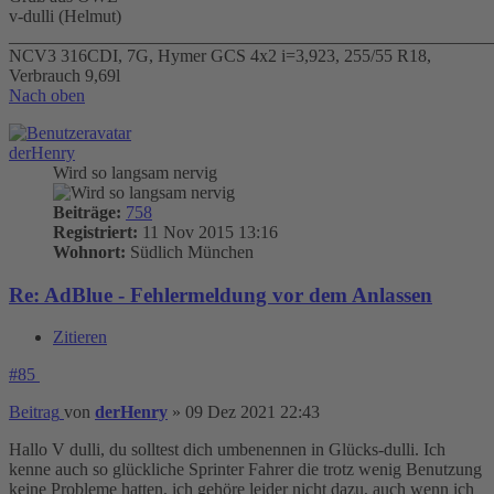
v-dulli (Helmut)
_______________________________________________________
NCV3 316CDI, 7G, Hymer GCS 4x2 i=3,923, 255/55 R18,
Verbrauch 9,69l
Nach oben
derHenry
Wird so langsam nervig
Beiträge:
758
Registriert:
11 Nov 2015 13:16
Wohnort:
Südlich München
Re: AdBlue - Fehlermeldung vor dem Anlassen
Zitieren
#85
Beitrag
von
derHenry
»
09 Dez 2021 22:43
Hallo V dulli, du solltest dich umbenennen in Glücks-dulli. Ich
kenne auch so glückliche Sprinter Fahrer die trotz wenig Benutzung
keine Probleme hatten, ich gehöre leider nicht dazu, auch wenn ich