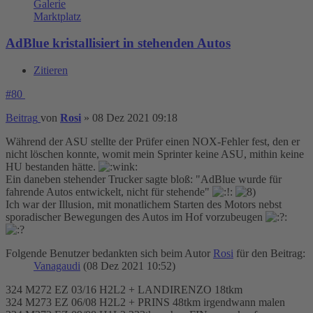
Galerie
Marktplatz
AdBlue kristallisiert in stehenden Autos
Zitieren
#80
Beitrag
von
Rosi
»
08 Dez 2021 09:18
Während der ASU stellte der Prüfer einen NOX-Fehler fest, den er
nicht löschen konnte, womit mein Sprinter keine ASU, mithin keine
HU bestanden hätte.
Ein daneben stehender Trucker sagte bloß: "AdBlue wurde für
fahrende Autos entwickelt, nicht für stehende"
Ich war der Illusion, mit monatlichem Starten des Motors nebst
sporadischer Bewegungen des Autos im Hof vorzubeugen
Folgende Benutzer bedankten sich beim Autor
Rosi
für den Beitrag:
Vanagaudi
(08 Dez 2021 10:52)
324 M272 EZ 03/16 H2L2 + LANDIRENZO 18tkm
324 M273 EZ 06/08 H2L2 + PRINS 48tkm irgendwann malen