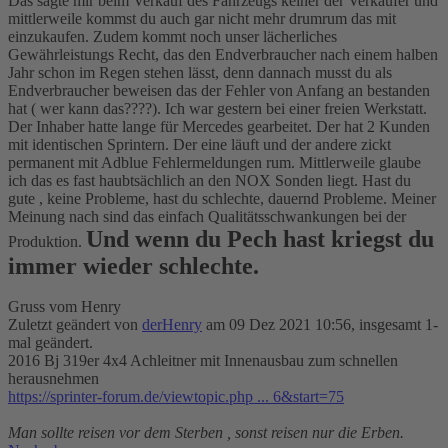
Das sagte mir beim Verkauf des Fahrzeugs keiner der Verkäufer und
mittlerweile kommst du auch gar nicht mehr drumrum das mit
einzukaufen. Zudem kommt noch unser lächerliches
Gewährleistungs Recht, das den Endverbraucher nach einem halben
Jahr schon im Regen stehen lässt, denn dannach musst du als
Endverbraucher beweisen das der Fehler von Anfang an bestanden
hat ( wer kann das????). Ich war gestern bei einer freien Werkstatt.
Der Inhaber hatte lange für Mercedes gearbeitet. Der hat 2 Kunden
mit identischen Sprintern. Der eine läuft und der andere zickt
permanent mit Adblue Fehlermeldungen rum. Mittlerweile glaube
ich das es fast haubtsächlich an den NOX Sonden liegt. Hast du
gute , keine Probleme, hast du schlechte, dauernd Probleme. Meiner
Meinung nach sind das einfach Qualitätsschwankungen bei der
Und wenn du Pech hast kriegst du
Produktion.
immer wieder schlechte.
Gruss vom Henry
Zuletzt geändert von
derHenry
am 09 Dez 2021 10:56, insgesamt 1-
mal geändert.
2016 Bj 319er 4x4 Achleitner mit Innenausbau zum schnellen
herausnehmen
https://sprinter-forum.de/viewtopic.php ... 6&start=75
Man sollte reisen vor dem Sterben , sonst reisen nur die Erben.