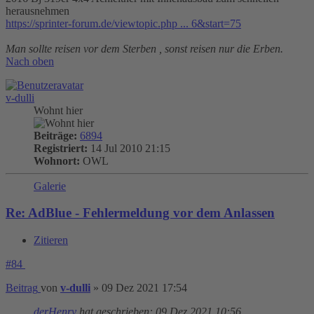
herausnehmen
https://sprinter-forum.de/viewtopic.php ... 6&start=75
Man sollte reisen vor dem Sterben , sonst reisen nur die Erben.
Nach oben
v-dulli
Wohnt hier
Beiträge:
6894
Registriert:
14 Jul 2010 21:15
Wohnort:
OWL
Galerie
Re: AdBlue - Fehlermeldung vor dem Anlassen
Zitieren
#84
Beitrag
von
v-dulli
»
09 Dez 2021 17:54
derHenry
hat geschrieben:
09 Dez 2021 10:56