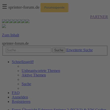
☰
sprinter-forum.de
Forumsspende
PARTNER
Zum Inhalt
sprinter-forum.de
Erweiterte Suche
Suche
Schnellzugriff
Unbeantwortete Themen
Aktive Themen
Suche
FAQ
Anmelden
Registrieren
Foren-Übersicht
Fahrzeug
Sprinter 2 (NCV3) & VW Crafter