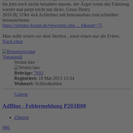
bis jetzt noch nichts bezahlen musste, der Ärger wenn das Fahrzeug
wieder mal piept reicht mir dicke. Gruss Henry
2016 Bj 319er 4x4 Achleitner mit Innenausbau zum schnellen
herausnehmen
https://sprinter-forum.de/viewtopic.php ... 6&start=75
Man sollte reisen vor dem Sterben , sonst reisen nur die Erben.
Nach oben
Vanagaudi
Wohnt hier
Beiträge:
7693
Registriert:
18 Mai 2013 15:34
Wohnort:
Schlootkuhlen
Galerie
AdBlue - Fehlermeldung P203B00
Zitieren
#86