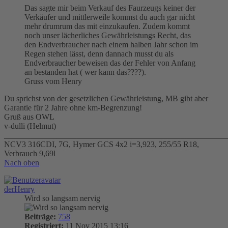
Das sagte mir beim Verkauf des Faurzeugs keiner der
Verkäufer und mittlerweile kommst du auch gar nicht
mehr drumrum das mit einzukaufen. Zudem kommt
noch unser lächerliches Gewährleistungs Recht, das
den Endverbraucher nach einem halben Jahr schon im
Regen stehen lässt, denn dannach musst du als
Endverbraucher beweisen das der Fehler von Anfang
an bestanden hat ( wer kann das????).
Gruss vom Henry
Du sprichst von der gesetzlichen Gewährleistung, MB gibt aber
Garantie für 2 Jahre ohne km-Begrenzung!
Gruß aus OWL
v-dulli (Helmut)
_______________________________________________________
NCV3 316CDI, 7G, Hymer GCS 4x2 i=3,923, 255/55 R18,
Verbrauch 9,69l
Nach oben
derHenry
Wird so langsam nervig
Beiträge:
758
Registriert:
11 Nov 2015 13:16