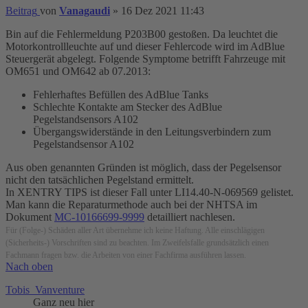
Beitrag
von
Vanagaudi
»
16 Dez 2021 11:43
Bin auf die Fehlermeldung P203B00 gestoßen. Da leuchtet die
Motorkontrollleuchte auf und dieser Fehlercode wird im AdBlue
Steuergerät abgelegt. Folgende Symptome betrifft Fahrzeuge mit
OM651 und OM642 ab 07.2013:
Fehlerhaftes Befüllen des AdBlue Tanks
Schlechte Kontakte am Stecker des AdBlue
Pegelstandsensors A102
Übergangswiderstände in den Leitungsverbindern zum
Pegelstandsensor A102
Aus oben genannten Gründen ist möglich, dass der Pegelsensor
nicht den tatsächlichen Pegelstand ermittelt.
In XENTRY TIPS ist dieser Fall unter LI14.40-N-069569 gelistet.
Man kann die Reparaturmethode auch bei der NHTSA im
Dokument
MC-10166699-9999
detailliert nachlesen.
Für (Folge-) Schäden aller Art übernehme ich keine Haftung. Alle einschlägigen
(Sicherheits-) Vorschriften sind zu beachten. Im Zweifelsfalle grundsätzlich einen
Fachmann fragen bzw. die Arbeiten von einer Fachfirma ausführen lassen.
Nach oben
Tobis_Vanventure
Ganz neu hier