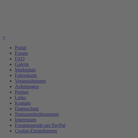
×
Portal
Forum
FAQ
Galerie
Marktplatz
Fahrerkarte
Veranstaltungen
Anleitungen
Partner
Links
Kontakt
Datenschutz
Nutzungsbedingungen
Impressum
Forumsspende per PayPal
Cookie-Einstellungen