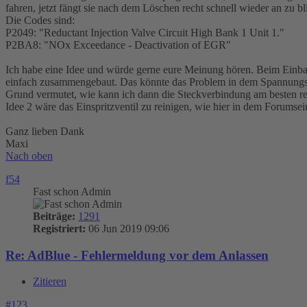
fahren, jetzt fängt sie nach dem Löschen recht schnell wieder an zu bl
Die Codes sind:
P2049: "Reductant Injection Valve Circuit High Bank 1 Unit 1."
P2BA8: "NOx Exceedance - Deactivation of EGR"
Ich habe eine Idee und würde gerne eure Meinung hören. Beim Einbau
einfach zusammengebaut. Das könnte das Problem in dem Spannungskrei
Grund vermutet, wie kann ich dann die Steckverbindung am besten r
Idee 2 wäre das Einspritzventil zu reinigen, wie hier in dem Forumse
Ganz lieben Dank
Maxi
Nach oben
f54
Fast schon Admin
Beiträge:
1291
Registriert:
06 Jun 2019 09:06
Re: AdBlue - Fehlermeldung vor dem Anlassen
Zitieren
#123