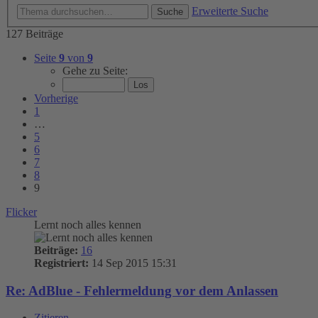
Erweiterte Suche
Suche
127 Beiträge
Seite
9
von
9
Gehe zu Seite:
Vorherige
1
…
5
6
7
8
9
Flicker
Lernt noch alles kennen
Beiträge:
16
Registriert:
14 Sep 2015 15:31
Re: AdBlue - Fehlermeldung vor dem Anlassen
Zitieren