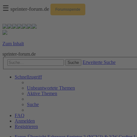
☰
sprinter-forum.de
Forumsspende
Zum Inhalt
sprinter-forum.de
Erweiterte Suche
Suche
Schnellzugriff
Unbeantwortete Themen
Aktive Themen
Suche
FAQ
Anmelden
Registrieren
Foren-Übersicht
Fahrzeug
Sprinter 2 (NCV3) & VW Crafter 1