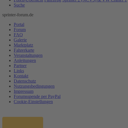
Suche
sprinter-forum.de
Portal
Forum
FAQ
Galerie
Marktplatz
Fahrerkarte
Veranstaltungen
Anleitungen
Partner
Links
Kontakt
Datenschutz
Nutzungsbedingungen
Impressum
Forumsspende per PayPal
Cookie-Einstellungen