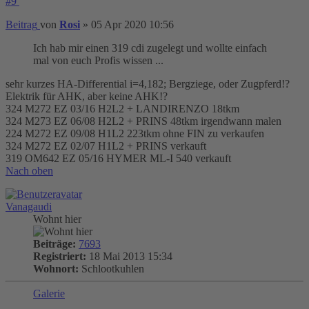
#9
Beitrag
von
Rosi
»
05 Apr 2020 10:56
Ich hab mir einen 319 cdi zugelegt und wollte einfach
mal von euch Profis wissen ...
sehr kurzes HA-Differential i=4,182; Bergziege, oder Zugpferd!?
Elektrik für AHK, aber keine AHK!?
324 M272 EZ 03/16 H2L2 + LANDIRENZO 18tkm
324 M273 EZ 06/08 H2L2 + PRINS 48tkm irgendwann malen
224 M272 EZ 09/08 H1L2 223tkm ohne FIN zu verkaufen
324 M272 EZ 02/07 H1L2 + PRINS verkauft
319 OM642 EZ 05/16 HYMER ML-I 540 verkauft
Nach oben
Vanagaudi
Wohnt hier
Beiträge:
7693
Registriert:
18 Mai 2013 15:34
Wohnort:
Schlootkuhlen
Galerie