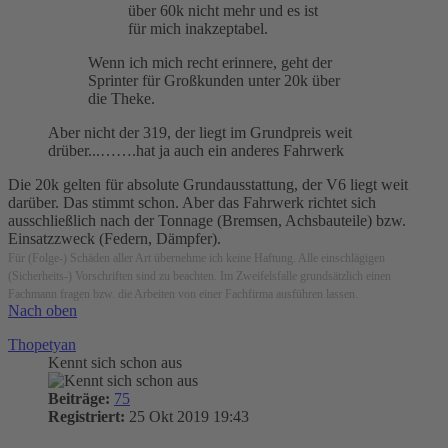
über 60k nicht mehr und es ist
für mich inakzeptabel.
Wenn ich mich recht erinnere, geht der
Sprinter für Großkunden unter 20k über
die Theke.
Aber nicht der 319, der liegt im Grundpreis weit
drüber...…….hat ja auch ein anderes Fahrwerk
Die 20k gelten für absolute Grundausstattung, der V6 liegt weit
darüber. Das stimmt schon. Aber das Fahrwerk richtet sich
ausschließlich nach der Tonnage (Bremsen, Achsbauteile) bzw.
Einsatzzweck (Federn, Dämpfer).
Für (Folge-) Schäden aller Art übernehme ich keine Haftung. Alle einschlägigen
(Sicherheits-) Vorschriften sind zu beachten. Im Zweifelsfalle grundsätzlich einen
Fachmann fragen bzw. die Arbeiten von einer Fachfirma ausführen lassen.
Nach oben
Thopetyan
Kennt sich schon aus
Beiträge:
75
Registriert:
25 Okt 2019 19:43