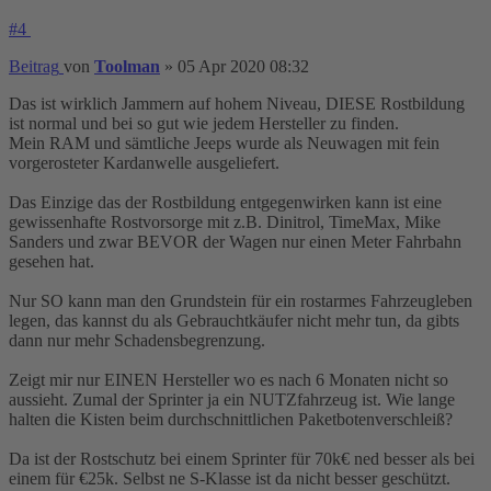
#4
Beitrag
von
Toolman
»
05 Apr 2020 08:32
Das ist wirklich Jammern auf hohem Niveau, DIESE Rostbildung
ist normal und bei so gut wie jedem Hersteller zu finden.
Mein RAM und sämtliche Jeeps wurde als Neuwagen mit fein
vorgerosteter Kardanwelle ausgeliefert.
Das Einzige das der Rostbildung entgegenwirken kann ist eine
gewissenhafte Rostvorsorge mit z.B. Dinitrol, TimeMax, Mike
Sanders und zwar BEVOR der Wagen nur einen Meter Fahrbahn
gesehen hat.
Nur SO kann man den Grundstein für ein rostarmes Fahrzeugleben
legen, das kannst du als Gebrauchtkäufer nicht mehr tun, da gibts
dann nur mehr Schadensbegrenzung.
Zeigt mir nur EINEN Hersteller wo es nach 6 Monaten nicht so
aussieht. Zumal der Sprinter ja ein NUTZfahrzeug ist. Wie lange
halten die Kisten beim durchschnittlichen Paketbotenverschleiß?
Da ist der Rostschutz bei einem Sprinter für 70k€ ned besser als bei
einem für €25k. Selbst ne S-Klasse ist da nicht besser geschützt.