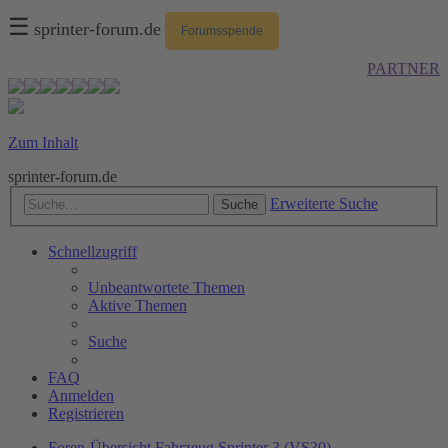
☰
sprinter-forum.de
Forumsspende
PARTNER
Zum Inhalt
sprinter-forum.de
Erweiterte Suche
Suche
Schnellzugriff
Unbeantwortete Themen
Aktive Themen
Suche
FAQ
Anmelden
Registrieren
Foren-Übersicht
Fahrzeug
Sprinter 3 (VS30)