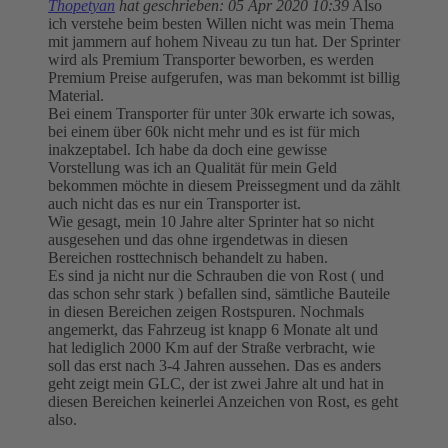
Thopetyan
hat geschrieben:
05 Apr 2020 10:39
Also
ich verstehe beim besten Willen nicht was mein Thema
mit jammern auf hohem Niveau zu tun hat. Der Sprinter
wird als Premium Transporter beworben, es werden
Premium Preise aufgerufen, was man bekommt ist billig
Material.
Bei einem Transporter für unter 30k erwarte ich sowas,
bei einem über 60k nicht mehr und es ist für mich
inakzeptabel. Ich habe da doch eine gewisse
Vorstellung was ich an Qualität für mein Geld
bekommen möchte in diesem Preissegment und da zählt
auch nicht das es nur ein Transporter ist.
Wie gesagt, mein 10 Jahre alter Sprinter hat so nicht
ausgesehen und das ohne irgendetwas in diesen
Bereichen rosttechnisch behandelt zu haben.
Es sind ja nicht nur die Schrauben die von Rost ( und
das schon sehr stark ) befallen sind, sämtliche Bauteile
in diesen Bereichen zeigen Rostspuren. Nochmals
angemerkt, das Fahrzeug ist knapp 6 Monate alt und
hat lediglich 2000 Km auf der Straße verbracht, wie
soll das erst nach 3-4 Jahren aussehen. Das es anders
geht zeigt mein GLC, der ist zwei Jahre alt und hat in
diesen Bereichen keinerlei Anzeichen von Rost, es geht
also.