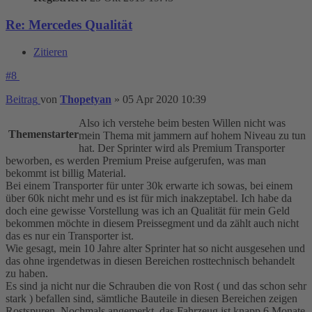
Re: Mercedes Qualität
Zitieren
#8
Beitrag
von
Thopetyan
»
05 Apr 2020 10:39
Also ich verstehe beim besten Willen nicht was
Themenstarter
mein Thema mit jammern auf hohem Niveau zu tun
hat. Der Sprinter wird als Premium Transporter
beworben, es werden Premium Preise aufgerufen, was man
bekommt ist billig Material.
Bei einem Transporter für unter 30k erwarte ich sowas, bei einem
über 60k nicht mehr und es ist für mich inakzeptabel. Ich habe da
doch eine gewisse Vorstellung was ich an Qualität für mein Geld
bekommen möchte in diesem Preissegment und da zählt auch nicht
das es nur ein Transporter ist.
Wie gesagt, mein 10 Jahre alter Sprinter hat so nicht ausgesehen und
das ohne irgendetwas in diesen Bereichen rosttechnisch behandelt
zu haben.
Es sind ja nicht nur die Schrauben die von Rost ( und das schon sehr
stark ) befallen sind, sämtliche Bauteile in diesen Bereichen zeigen
Rostspuren. Nochmals angemerkt, das Fahrzeug ist knapp 6 Monate