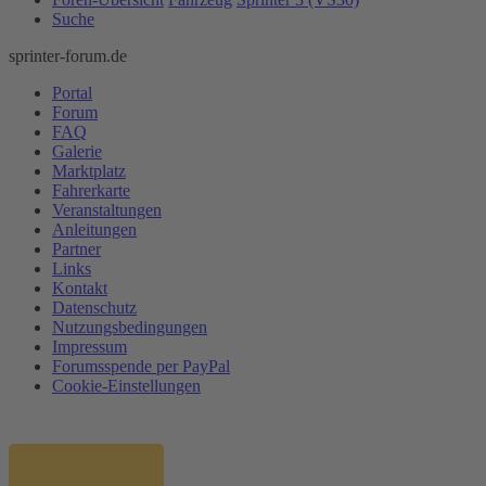
Suche
sprinter-forum.de
Portal
Forum
FAQ
Galerie
Marktplatz
Fahrerkarte
Veranstaltungen
Anleitungen
Partner
Links
Kontakt
Datenschutz
Nutzungsbedingungen
Impressum
Forumsspende per PayPal
Cookie-Einstellungen