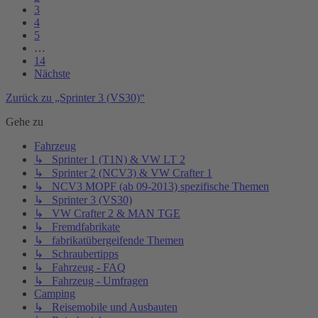
3
4
5
…
14
Nächste
Zurück zu „Sprinter 3 (VS30)“
Gehe zu
Fahrzeug
↳ Sprinter 1 (T1N) & VW LT 2
↳ Sprinter 2 (NCV3) & VW Crafter 1
↳ NCV3 MOPF (ab 09-2013) spezifische Themen
↳ Sprinter 3 (VS30)
↳ VW Crafter 2 & MAN TGE
↳ Fremdfabrikate
↳ fabrikatübergeifende Themen
↳ Schraubertipps
↳ Fahrzeug - FAQ
↳ Fahrzeug - Umfragen
Camping
↳ Reisemobile und Ausbauten