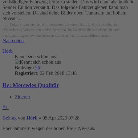
vollständigen Fahrzeug fertig zu stellen. Das wird dann als limitierte
Sonder-Edition verkauft. Das folgende Fahrzeugleben kann man
sich vorstellen. Da sind deine Bilder oben "Jammern auf hohem
Niveau".
Für (Folge-) Schäden aller Art übernehme ich keine Haftung. Alle einschlägigen
(Sicherheits-) Vorschriften sind zu beachten. Im Zweifelsfalle grundsätzlich einen
Fachmann fragen bzw. die Arbeiten von einer Fachfirma ausführen lassen.
Nach oben
Hörb
Kennt sich schon aus
Beiträge:
56
Registriert:
02 Feb 2018 13:48
Re: Mercedes Qualität
Zitieren
#3
Beitrag
von
Hörb
»
05 Apr 2020 07:28
Eher Jammern wegen des hohen Preis-Niveaus.