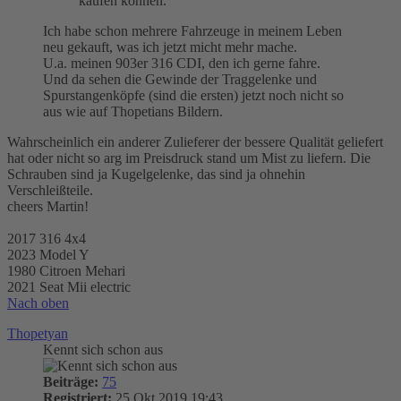
kaufen können.
Ich habe schon mehrere Fahrzeuge in meinem Leben
neu gekauft, was ich jetzt micht mehr mache.
U.a. meinen 903er 316 CDI, den ich gerne fahre.
Und da sehen die Gewinde der Traggelenke und
Spurstangenköpfe (sind die ersten) jetzt noch nicht so
aus wie auf Thopetians Bildern.
Wahrscheinlich ein anderer Zulieferer der bessere Qualität geliefert
hat oder nicht so arg im Preisdruck stand um Mist zu liefern. Die
Schrauben sind ja Kugelgelenke, das sind ja ohnehin
Verschleißteile.
cheers Martin!
2017 316 4x4
2023 Model Y
1980 Citroen Mehari
2021 Seat Mii electric
Nach oben
Thopetyan
Kennt sich schon aus
Beiträge:
75
Registriert:
25 Okt 2019 19:43