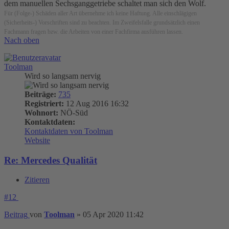
dem manuellen Sechsganggetriebe schaltet man sich den Wolf.
Für (Folge-) Schäden aller Art übernehme ich keine Haftung. Alle einschlägigen
(Sicherheits-) Vorschriften sind zu beachten. Im Zweifelsfalle grundsätzlich einen
Fachmann fragen bzw. die Arbeiten von einer Fachfirma ausführen lassen.
Nach oben
Toolman
Wird so langsam nervig
Beiträge:
735
Registriert:
12 Aug 2016 16:32
Wohnort:
NÖ-Süd
Kontaktdaten:
Kontaktdaten von Toolman
Website
Re: Mercedes Qualität
Zitieren
#12
Beitrag
von
Toolman
»
05 Apr 2020 11:42