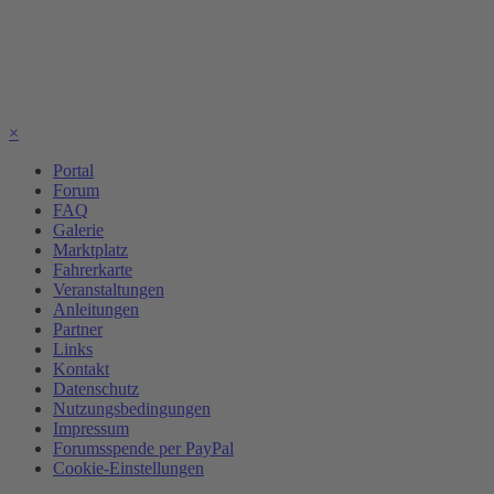
×
Portal
Forum
FAQ
Galerie
Marktplatz
Fahrerkarte
Veranstaltungen
Anleitungen
Partner
Links
Kontakt
Datenschutz
Nutzungsbedingungen
Impressum
Forumsspende per PayPal
Cookie-Einstellungen