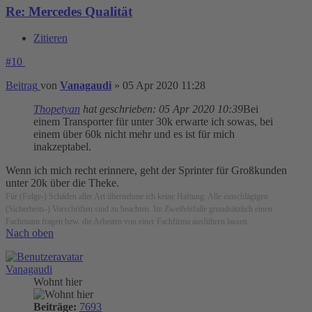
Re: Mercedes Qualität
Zitieren
#10
Beitrag
von
Vanagaudi
»
05 Apr 2020 11:28
Thopetyan
hat geschrieben:
05 Apr 2020 10:39
Bei
einem Transporter für unter 30k erwarte ich sowas, bei
einem über 60k nicht mehr und es ist für mich
inakzeptabel.
Wenn ich mich recht erinnere, geht der Sprinter für Großkunden
unter 20k über die Theke.
Für (Folge-) Schäden aller Art übernehme ich keine Haftung. Alle einschlägigen
(Sicherheits-) Vorschriften sind zu beachten. Im Zweifelsfalle grundsätzlich einen
Fachmann fragen bzw. die Arbeiten von einer Fachfirma ausführen lassen.
Nach oben
Vanagaudi
Wohnt hier
Beiträge:
7693