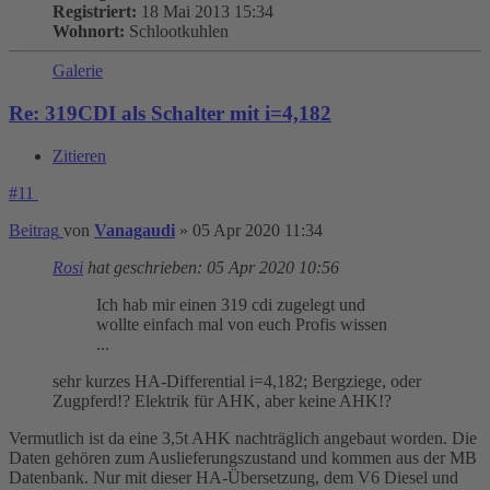
Registriert:
18 Mai 2013 15:34
Wohnort:
Schlootkuhlen
Galerie
Re: 319CDI als Schalter mit i=4,182
Zitieren
#11
Beitrag
von
Vanagaudi
»
05 Apr 2020 11:34
Rosi
hat geschrieben:
05 Apr 2020 10:56
Ich hab mir einen 319 cdi zugelegt und
wollte einfach mal von euch Profis wissen
...
sehr kurzes HA-Differential i=4,182; Bergziege, oder
Zugpferd!? Elektrik für AHK, aber keine AHK!?
Vermutlich ist da eine 3,5t AHK nachträglich angebaut worden. Die
Daten gehören zum Auslieferungszustand und kommen aus der MB
Datenbank. Nur mit dieser HA-Übersetzung, dem V6 Diesel und