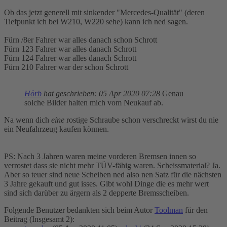
Ob das jetzt generell mit sinkender "Mercedes-Qualität" (deren
Tiefpunkt ich bei W210, W220 sehe) kann ich ned sagen.
Fürn /8er Fahrer war alles danach schon Schrott
Fürn 123 Fahrer war alles danach Schrott
Fürn 124 Fahrer war alles danach Schrott
Fürn 210 Fahrer war der schon Schrott
Hörb
hat geschrieben:
05 Apr 2020 07:28
Genau
solche Bilder halten mich vom Neukauf ab.
Na wenn dich
eine
rostige Schraube schon verschreckt wirst du nie
ein Neufahrzeug kaufen können.
PS: Nach 3 Jahren waren meine vorderen Bremsen innen so
verrostet dass sie nicht mehr TÜV-fähig waren. Scheissmaterial? Ja.
Aber so teuer sind neue Scheiben ned also nen Satz für die nächsten
3 Jahre gekauft und gut isses. Gibt wohl Dinge die es mehr wert
sind sich darüber zu ärgern als 2 depperte Bremsscheiben.
Folgende Benutzer bedankten sich beim Autor
Toolman
für den
Beitrag (Insgesamt 2):