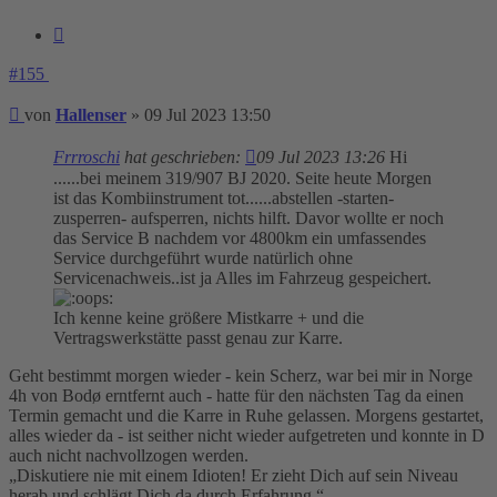
Zitieren
#155
Beitrag
von
Hallenser
»
09 Jul 2023 13:50
Frrroschi
hat geschrieben:
09 Jul 2023 13:26
Hi
......bei meinem 319/907 BJ 2020. Seite heute Morgen
ist das Kombiinstrument tot......abstellen -starten-
zusperren- aufsperren, nichts hilft. Davor wollte er noch
das Service B nachdem vor 4800km ein umfassendes
Service durchgeführt wurde natürlich ohne
Servicenachweis..ist ja Alles im Fahrzeug gespeichert.
Ich kenne keine größere Mistkarre + und die
Vertragswerkstätte passt genau zur Karre.
Geht bestimmt morgen wieder - kein Scherz, war bei mir in Norge
4h von Bodø erntfernt auch - hatte für den nächsten Tag da einen
Termin gemacht und die Karre in Ruhe gelassen. Morgens gestartet,
alles wieder da - ist seither nicht wieder aufgetreten und konnte in D
auch nicht nachvollzogen werden.
„Diskutiere nie mit einem Idioten! Er zieht Dich auf sein Niveau
herab und schlägt Dich da durch Erfahrung.“