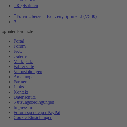
Registrieren
Foren-Übersicht
Fahrzeug
Sprinter 3 (VS30)
Suche
sprinter-forum.de
Portal
Forum
FAQ
Galerie
Marktplatz
Fahrerkarte
Veranstaltungen
Anleitungen
Partner
Links
Kontakt
Datenschutz
Nutzungsbedingungen
Impressum
Forumsspende per PayPal
Cookie-Einstellungen