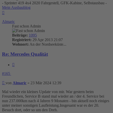
- Sprinter 419 4x4 2020 Fahrgestell, GFK-Kabine, Selbstausbau -
Mein Ausbaublog
Nach
oben
Almaric
Fast schon Admin
Beiträge:
1095
Registriert:
29 Apr 2013 21:07
Wohnort:
An der Nordseeküste...
Re: Mercedes Qualität
Zitieren
#165
Beitrag
von
Almaric
»
23 Mär 2024 12:39
Mal wieder ein kleines Update von mir. War gestern beim
Freundlichen, Service B stand mal wieder an / der 4. Service bei
nun 237.000km nach 4 Jahren 9 Monaten - bin aktuell noch einiges
unter meiner sonstigen Laufleistung.Insgesamt war es der 20.
Besuch dort, oder so um den Dreh.