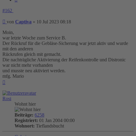
#162
Beitrag
von
Captiva
»
10 Jul 2023 08:18
Moin,
war letzte Woche zum Service B.
Der Rückruf für die Gebläse-Sicherung war jetzt aktiv und wurde
mit den anderen
Rückrufen gleich mit gemacht.
Die nachträgliche Aktivierung der Reifenkontrolle und Distronic
war nicht mehr vorhanden
und musste neu aktiviert werden.
mfg. Mario
Nach
oben
Rosi
Wohnt hier
Beiträge:
6258
Registriert:
01 Jan 2004 00:00
Wohnort:
Tieflandsbucht