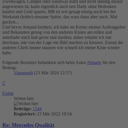
Zweitwagen, Camper oder sonstwas nutzt und nicht ständig darauf
angewiesen ist, kann eigentlich auch nen Daily ohne Bedenken
kaufen und Geld sparen. MB ist wie gesagt einzig noch bei der
Werkstatt (leider) einsame Spitze, das wars dann aber auch. Mal
gucken...
Und bevor Jemand knöttert, ich habe im Kreise meiner Auftraggeber
und Bekannten genug von den anderen Kisten am rollen und
unterhalte mich halt gerne mal darüber, daher erlaube ich mir
durchaus, mir von der Lage ein Bild machen zu können. Zumal die
anderen Chefs immer staunen wie schnell ich meine Kiste wieder
habe.
Folgende Benutzer bedankten sich beim Autor
Almaric
für den
Beitrag:
Vanagaudi
(23 Mär 2024 12:57)
Nach
oben
Eisbär
Wohnt hier
Beiträge:
1544
Registriert:
23 Mär 2022 19:34
Re: Mercedes Qualität