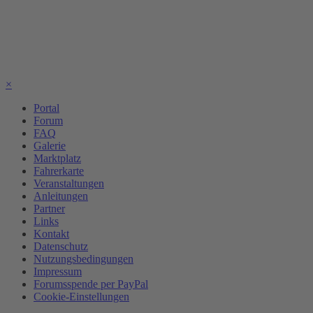
×
Portal
Forum
FAQ
Galerie
Marktplatz
Fahrerkarte
Veranstaltungen
Anleitungen
Partner
Links
Kontakt
Datenschutz
Nutzungsbedingungen
Impressum
Forumsspende per PayPal
Cookie-Einstellungen