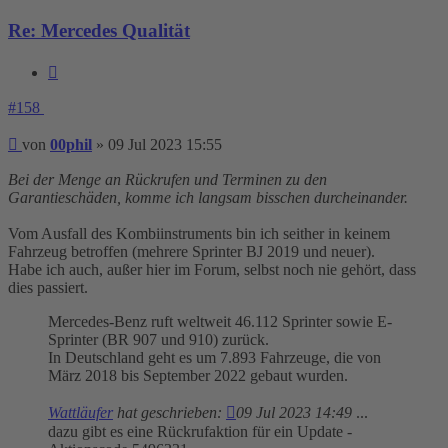
Re: Mercedes Qualität
Zitieren
#158
Beitrag
von
00phil
»
09 Jul 2023 15:55
Bei der Menge an Rückrufen und Terminen zu den
Garantieschäden, komme ich langsam bisschen durcheinander.
Vom Ausfall des Kombiinstruments bin ich seither in keinem
Fahrzeug betroffen (mehrere Sprinter BJ 2019 und neuer).
Habe ich auch, außer hier im Forum, selbst noch nie gehört, dass
dies passiert.
Mercedes-Benz ruft weltweit 46.112 Sprinter sowie E-
Sprinter (BR 907 und 910) zurück.
In Deutschland geht es um 7.893 Fahrzeuge, die von
März 2018 bis September 2022 gebaut wurden.
Wattläufer
hat geschrieben:
09 Jul 2023 14:49
...
dazu gibt es eine Rückrufaktion für ein Update -