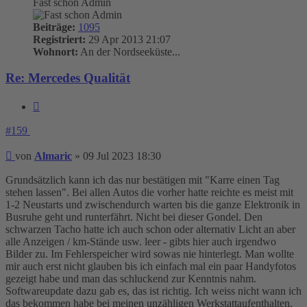
Fast schon Admin
Beiträge:
1095
Registriert:
29 Apr 2013 21:07
Wohnort:
An der Nordseeküste...
Re: Mercedes Qualität
Zitieren
#159
Beitrag
von
Almaric
»
09 Jul 2023 18:30
Grundsätzlich kann ich das nur bestätigen mit "Karre einen Tag
stehen lassen". Bei allen Autos die vorher hatte reichte es meist mit
1-2 Neustarts und zwischendurch warten bis die ganze Elektronik in
Busruhe geht und runterfährt. Nicht bei dieser Gondel. Den
schwarzen Tacho hatte ich auch schon oder alternativ Licht an aber
alle Anzeigen / km-Stände usw. leer - gibts hier auch irgendwo
Bilder zu. Im Fehlerspeicher wird sowas nie hinterlegt. Man wollte
mir auch erst nicht glauben bis ich einfach mal ein paar Handyfotos
gezeigt habe und man das schluckend zur Kenntnis nahm.
Softwareupdate dazu gab es, das ist richtig. Ich weiss nicht wann ich
das bekommen habe bei meinen unzähligen Werkstattaufenthalten,