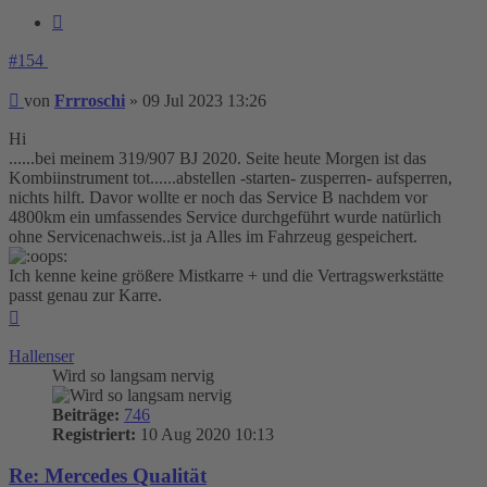
Zitieren
#154
Beitrag
von
Frrroschi
»
09 Jul 2023 13:26
Hi
......bei meinem 319/907 BJ 2020. Seite heute Morgen ist das
Kombiinstrument tot......abstellen -starten- zusperren- aufsperren,
nichts hilft. Davor wollte er noch das Service B nachdem vor
4800km ein umfassendes Service durchgeführt wurde natürlich
ohne Servicenachweis..ist ja Alles im Fahrzeug gespeichert.
Ich kenne keine größere Mistkarre + und die Vertragswerkstätte
passt genau zur Karre.
Nach
oben
Hallenser
Wird so langsam nervig
Beiträge:
746
Registriert:
10 Aug 2020 10:13
Re: Mercedes Qualität