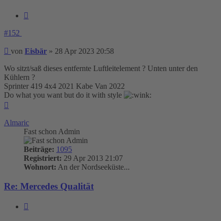
Zitieren
#152
Beitrag
von
Eisbär
»
28 Apr 2023 20:58
Wo sitzt/saß dieses entfernte Luftleitelement ? Unten unter den
Kühlern ?
Sprinter 419 4x4 2021 Kabe Van 2022
Do what you want but do it with style
Nach
oben
Almaric
Fast schon Admin
Beiträge:
1095
Registriert:
29 Apr 2013 21:07
Wohnort:
An der Nordseeküste...
Re: Mercedes Qualität
Zitieren