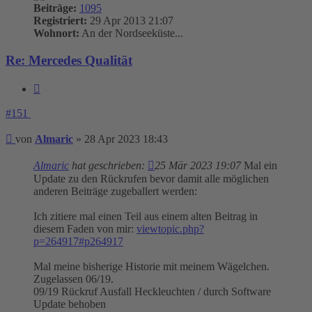
Beiträge:
1095
Registriert:
29 Apr 2013 21:07
Wohnort:
An der Nordseeküste...
Re: Mercedes Qualität
Zitieren
#151
Beitrag
von
Almaric
»
28 Apr 2023 18:43
Almaric
hat geschrieben:
25 Mär 2023 19:07
Mal ein
Update zu den Rückrufen bevor damit alle möglichen
anderen Beiträge zugeballert werden:
Ich zitiere mal einen Teil aus einem alten Beitrag in
diesem Faden von mir:
viewtopic.php?
p=264917#p264917
Mal meine bisherige Historie mit meinem Wägelchen.
Zugelassen 06/19.
09/19 Rückruf Ausfall Heckleuchten / durch Software
Update behoben