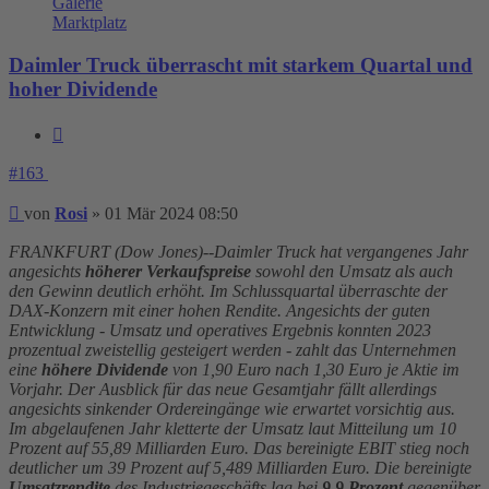
Galerie
Marktplatz
Daimler Truck überrascht mit starkem Quartal und
hoher Dividende
Zitieren
#163
Beitrag
von
Rosi
»
01 Mär 2024 08:50
FRANKFURT (Dow Jones)--Daimler Truck hat vergangenes Jahr
angesichts
höherer Verkaufspreise
sowohl den Umsatz als auch
den Gewinn deutlich erhöht. Im Schlussquartal überraschte der
DAX-Konzern mit einer hohen Rendite. Angesichts der guten
Entwicklung - Umsatz und operatives Ergebnis konnten 2023
prozentual zweistellig gesteigert werden - zahlt das Unternehmen
eine
höhere Dividende
von 1,90 Euro nach 1,30 Euro je Aktie im
Vorjahr. Der Ausblick für das neue Gesamtjahr fällt allerdings
angesichts sinkender Ordereingänge wie erwartet vorsichtig aus.
Im abgelaufenen Jahr kletterte der Umsatz laut Mitteilung um 10
Prozent auf 55,89 Milliarden Euro. Das bereinigte EBIT stieg noch
deutlicher um 39 Prozent auf 5,489 Milliarden Euro. Die bereinigte
Umsatzrendite
des Industriegeschäfts lag bei
9,9 Prozent
gegenüber