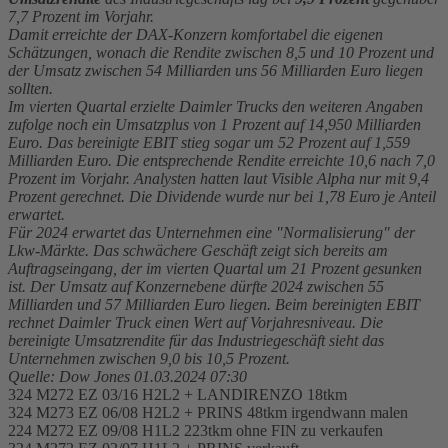
7,7 Prozent im Vorjahr.
Damit erreichte der DAX-Konzern komfortabel die eigenen
Schätzungen, wonach die Rendite zwischen 8,5 und 10 Prozent und
der Umsatz zwischen 54 Milliarden uns 56 Milliarden Euro liegen
sollten.
Im vierten Quartal erzielte Daimler Trucks den weiteren Angaben
zufolge noch ein Umsatzplus von 1 Prozent auf 14,950 Milliarden
Euro. Das bereinigte EBIT stieg sogar um 52 Prozent auf 1,559
Milliarden Euro. Die entsprechende Rendite erreichte 10,6 nach 7,0
Prozent im Vorjahr. Analysten hatten laut Visible Alpha nur mit 9,4
Prozent gerechnet. Die Dividende wurde nur bei 1,78 Euro je Anteil
erwartet.
Für 2024 erwartet das Unternehmen eine "Normalisierung" der
Lkw-Märkte. Das schwächere Geschäft zeigt sich bereits am
Auftragseingang, der im vierten Quartal um 21 Prozent gesunken
ist. Der Umsatz auf Konzernebene dürfte 2024 zwischen 55
Milliarden und 57 Milliarden Euro liegen. Beim bereinigten EBIT
rechnet Daimler Truck einen Wert auf Vorjahresniveau. Die
bereinigte Umsatzrendite für das Industriegeschäft sieht das
Unternehmen zwischen 9,0 bis 10,5 Prozent.
Quelle: Dow Jones 01.03.2024 07:30
324 M272 EZ 03/16 H2L2 + LANDIRENZO 18tkm
324 M273 EZ 06/08 H2L2 + PRINS 48tkm irgendwann malen
224 M272 EZ 09/08 H1L2 223tkm ohne FIN zu verkaufen