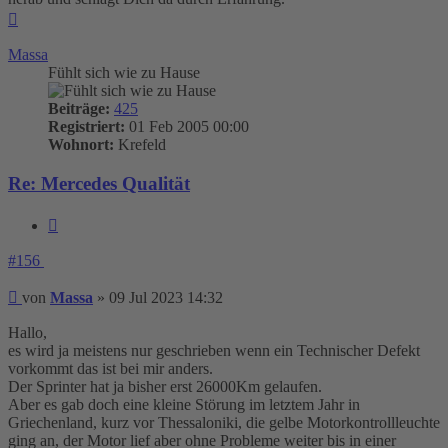
Nach
oben
Massa
Fühlt sich wie zu Hause
Beiträge:
425
Registriert:
01 Feb 2005 00:00
Wohnort:
Krefeld
Re: Mercedes Qualität
Zitieren
#156
Beitrag
von
Massa
»
09 Jul 2023 14:32
Hallo,
es wird ja meistens nur geschrieben wenn ein Technischer Defekt
vorkommt das ist bei mir anders.
Der Sprinter hat ja bisher erst 26000Km gelaufen.
Aber es gab doch eine kleine Störung im letztem Jahr in
Griechenland, kurz vor Thessaloniki, die gelbe Motorkontrollleuchte
ging an, der Motor lief aber ohne Probleme weiter bis in einer