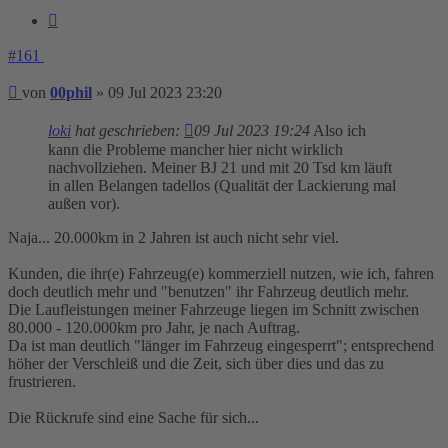
Zitieren
#161
Beitrag
von
00phil
»
09 Jul 2023 23:20
loki
hat geschrieben:
09 Jul 2023 19:24
Also ich
kann die Probleme mancher hier nicht wirklich
nachvollziehen. Meiner BJ 21 und mit 20 Tsd km läuft
in allen Belangen tadellos (Qualität der Lackierung mal
außen vor).
Naja... 20.000km in 2 Jahren ist auch nicht sehr viel.
Kunden, die ihr(e) Fahrzeug(e) kommerziell nutzen, wie ich, fahren
doch deutlich mehr und "benutzen" ihr Fahrzeug deutlich mehr.
Die Laufleistungen meiner Fahrzeuge liegen im Schnitt zwischen
80.000 - 120.000km pro Jahr, je nach Auftrag.
Da ist man deutlich "länger im Fahrzeug eingesperrt"; entsprechend
höher der Verschleiß und die Zeit, sich über dies und das zu
frustrieren.
Die Rückrufe sind eine Sache für sich...