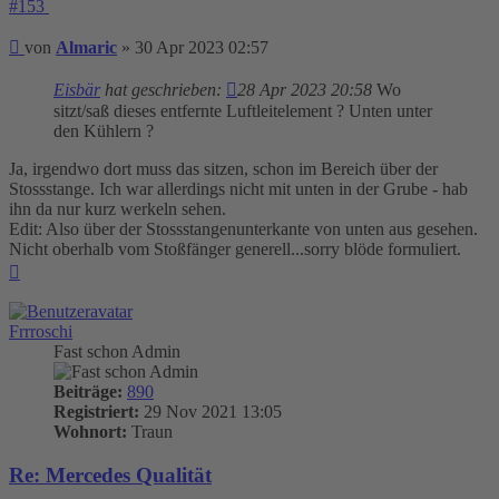
#153
Beitrag
von
Almaric
»
30 Apr 2023 02:57
Eisbär
hat geschrieben:
28 Apr 2023 20:58
Wo
sitzt/saß dieses entfernte Luftleitelement ? Unten unter
den Kühlern ?
Ja, irgendwo dort muss das sitzen, schon im Bereich über der
Stossstange. Ich war allerdings nicht mit unten in der Grube - hab
ihn da nur kurz werkeln sehen.
Edit: Also über der Stossstangenunterkante von unten aus gesehen.
Nicht oberhalb vom Stoßfänger generell...sorry blöde formuliert.
Nach
oben
Frrroschi
Fast schon Admin
Beiträge:
890
Registriert:
29 Nov 2021 13:05
Wohnort:
Traun
Re: Mercedes Qualität