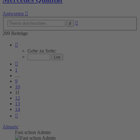
Antworten
Erweiterte
Suche
Suche
209 Beiträge
Seite
11
Gehe zu Seite:
von
14
Vorherige
1
…
9
10
11
12
13
14
Nächste
Almaric
Fast schon Admin