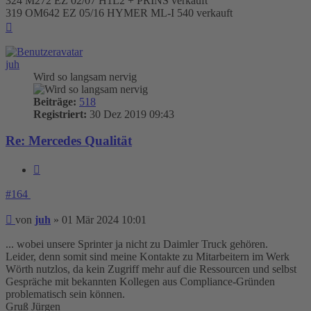
324 M272 EZ 02/07 H1L2 + PRINS verkauft
319 OM642 EZ 05/16 HYMER ML-I 540 verkauft
Nach
oben
juh
Wird so langsam nervig
Beiträge:
518
Registriert:
30 Dez 2019 09:43
Re: Mercedes Qualität
Zitieren
#164
Beitrag
von
juh
»
01 Mär 2024 10:01
... wobei unsere Sprinter ja nicht zu Daimler Truck gehören.
Leider, denn somit sind meine Kontakte zu Mitarbeitern im Werk
Wörth nutzlos, da kein Zugriff mehr auf die Ressourcen und selbst
Gespräche mit bekannten Kollegen aus Compliance-Gründen
problematisch sein können.
Gruß Jürgen