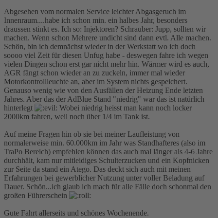
Abgesehen vom normalen Service leichter Abgasgeruch im
Innenraum....habe ich schon min. ein halbes Jahr, besonders
draussen stinkt es. Ich so: Injektoren? Schrauber: Jupp, sollten wir
machen. Wenn schon Mehrere undicht sind dann evtl. Alle machen.
Schön, bin ich demnächst wieder in der Werkstatt wo ich doch
soooo viel Zeit für diesen Unfug habe - deswegen fahre ich wegen
vielen Dingen schon erst gar nicht mehr hin. Wärmer wird es auch,
AGR fängt schon wieder an zu zuckeln, immer mal wieder
Motorkontrollleuchte an, aber im System nichts gespeichert.
Genauso wenig wie von den Ausfällen der Heizung Ende letzten
Jahres. Aber das der AdBlue Stand "niedrig" war das ist natürlich
hinterlegt
Wobei niedrig heisst man kann noch locker
2000km fahren, weil noch über 1/4 im Tank ist.
Auf meine Fragen hin ob sie bei meiner Laufleistung von
normalerweise min. 60.000km im Jahr was Standhafteres (also im
TraPo Bereich) empfehlen können das auch mal länger als 4-6 Jahre
durchhält, kam nur mitleidiges Schulterzucken und ein Kopfnicken
zur Seite da stand ein Atego. Das deckt sich auch mit meinen
Erfahrungen bei gewerblicher Nutzung unter voller Beladung auf
Dauer. Schön...ich glaub ich mach für alle Fälle doch schonmal den
großen Führerschein
Gute Fahrt allerseits und schönes Wochenende.