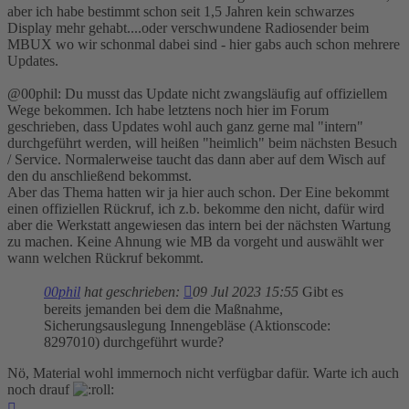
aber ich habe bestimmt schon seit 1,5 Jahren kein schwarzes
Display mehr gehabt....oder verschwundene Radiosender beim
MBUX wo wir schonmal dabei sind - hier gabs auch schon mehrere
Updates.
@00phil: Du musst das Update nicht zwangsläufig auf offiziellem
Wege bekommen. Ich habe letztens noch hier im Forum
geschrieben, dass Updates wohl auch ganz gerne mal "intern"
durchgeführt werden, will heißen "heimlich" beim nächsten Besuch
/ Service. Normalerweise taucht das dann aber auf dem Wisch auf
den du anschließend bekommst.
Aber das Thema hatten wir ja hier auch schon. Der Eine bekommt
einen offiziellen Rückruf, ich z.b. bekomme den nicht, dafür wird
aber die Werkstatt angewiesen das intern bei der nächsten Wartung
zu machen. Keine Ahnung wie MB da vorgeht und auswählt wer
wann welchen Rückruf bekommt.
00phil
hat geschrieben:
09 Jul 2023 15:55
Gibt es
bereits jemanden bei dem die Maßnahme,
Sicherungsauslegung Innengebläse (Aktionscode:
8297010) durchgeführt wurde?
Nö, Material wohl immernoch nicht verfügbar dafür. Warte ich auch
noch drauf
Nach