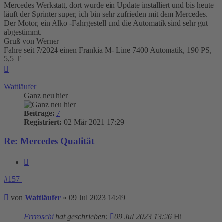
Mercedes Werkstatt, dort wurde ein Update installiert und bis heute
läuft der Sprinter super, ich bin sehr zufrieden mit dem Mercedes.
Der Motor, ein Alko -Fahrgestell und die Automatik sind sehr gut
abgestimmt.
Gruß von Werner
Fahre seit 7/2024 einen Frankia M- Line 7400 Automatik, 190 PS,
5,5 T
Nach
oben
Wattläufer
Ganz neu hier
Beiträge:
7
Registriert:
02 Mär 2021 17:29
Re: Mercedes Qualität
Zitieren
#157
Beitrag
von
Wattläufer
»
09 Jul 2023 14:49
Frrroschi
hat geschrieben:
09 Jul 2023 13:26
Hi