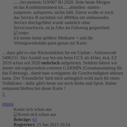
......bei meinem 319/907 BJ 2020. Seite heute Morgen
ist das Kombiinstrument tot......abstellen -starten-
zusperren- aufsperren, nichts hilft. Davor wollte er noch
das Service B nachdem vor 4800km ein umfassendes
Service durchgeführt wurde natürlich ohne
Servicenachweis..ist ja Alles im Fahrzeug gespeichert.
Ich kenne keine größere Mistkarre + und die
Vertragswerkstätte passt genau zur Karre.
... dazu gibt es eine Rückrufaktion für ein Update - Aktionscode
5496331. Der Ausfall war bei uns beim GCS als 416er, 4x4, EZ
2019 schon seit 2020
mehrfach
aufgetreten. Seitdem fahren wir
immer mit ergänzendem externen GARMIN (Grundausstattung für
das Fahrzeug) , damit man wenigstens die Geschwindigkeit ablesen
kann. Der 'Freundliche' hielt mich anfänglich wohl auch für einen
Vollidioten - dafür gibt's heute nur noch Hohn und Spott. Immer
entspannt bleiben bei dieser Karre !
Nach
oben
00phil
Kennt sich schon aus
Beiträge:
63
Registriert:
25 Jun 2023 16:54