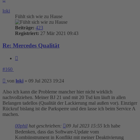
oben
loki
Fühlt sich wie zu Hause
Beiträge:
423
Registriert:
27 Mär 2021 09:43
Re: Mercedes Qualität
Zitieren
#160
Beitrag
von
loki
»
09 Jul 2023 19:24
Also ich kann die Probleme mancher hier nicht wirklich
nachvollziehen. Meiner BJ 21 und mit 20 Tsd km läuft in allen
Belangen tadellos (Qualität der Lackierung mal außen vor). Einziger
Rückruf bislang ist die Parksperre und den lasse ich beim Service A
machen.
00phil
hat geschrieben:
09 Jul 2023 15:55
Ich habe
Bedenken, dass das Software-Update vom
Kombiinstrument in Konflikt mit meiner Deaktivierung