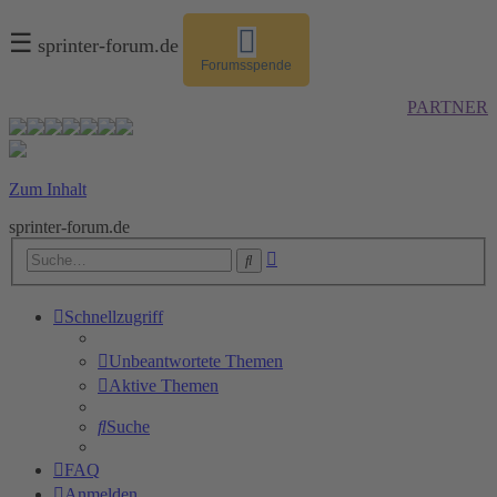
☰
sprinter-forum.de
Forumsspende
PARTNER
Zum Inhalt
sprinter-forum.de
Erweiterte
Suche
Suche
Schnellzugriff
Unbeantwortete Themen
Aktive Themen
Suche
FAQ
Anmelden