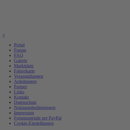
×
Portal
Forum
FAQ
Galerie
Marktplatz
Fahrerkarte
Veranstaltungen
Anleitungen
Partner
Links
Kontakt
Datenschutz
Nutzungsbedingungen
Impressum
Forumsspende per PayPal
Cookie-Einstellungen