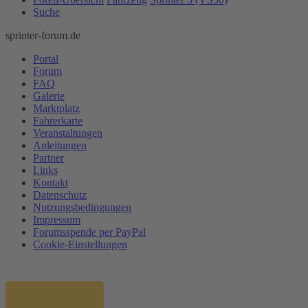
Suche
sprinter-forum.de
Portal
Forum
FAQ
Galerie
Marktplatz
Fahrerkarte
Veranstaltungen
Anleitungen
Partner
Links
Kontakt
Datenschutz
Nutzungsbedingungen
Impressum
Forumsspende per PayPal
Cookie-Einstellungen