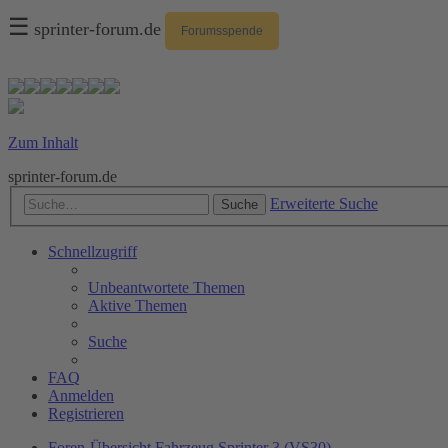
☰
sprinter-forum.de
Forumsspende
Zum Inhalt
sprinter-forum.de
Erweiterte Suche
Suche
Schnellzugriff
Unbeantwortete Themen
Aktive Themen
Suche
FAQ
Anmelden
Registrieren
Foren-Übersicht
Fahrzeug
Sprinter 3 (VS30)