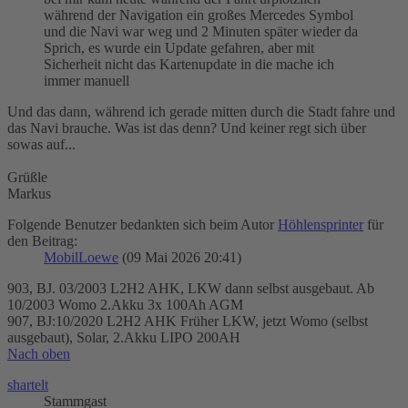
während der Navigation ein großes Mercedes Symbol
und die Navi war weg und 2 Minuten später wieder da
Sprich, es wurde ein Update gefahren, aber mit
Sicherheit nicht das Kartenupdate in die mache ich
immer manuell
Und das dann, während ich gerade mitten durch die Stadt fahre und
das Navi brauche. Was ist das denn? Und keiner regt sich über
sowas auf...
Grüßle
Markus
Folgende Benutzer bedankten sich beim Autor
Höhlensprinter
für
den Beitrag:
MobilLoewe
(09 Mai 2026 20:41)
903, BJ. 03/2003 L2H2 AHK, LKW dann selbst ausgebaut. Ab
10/2003 Womo 2.Akku 3x 100Ah AGM
907, BJ:10/2020 L2H2 AHK Früher LKW, jetzt Womo (selbst
ausgebaut), Solar, 2.Akku LIPO 200AH
Nach oben
shartelt
Stammgast