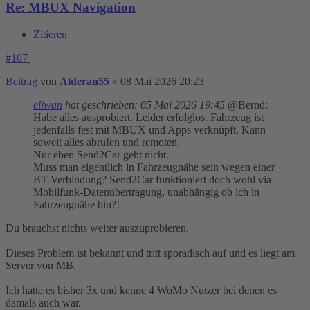
Re: MBUX Navigation
Zitieren
#107
Beitrag
von
Alderan55
»
08 Mai 2026 20:23
eliwan
hat geschrieben:
05 Mai 2026 19:45
@Bernd:
Habe alles ausprobiert. Leider erfolglos. Fahrzeug ist
jedenfalls fest mit MBUX und Apps verknüpft. Kann
soweit alles abrufen und remoten.
Nur eben Send2Car geht nicht.
Muss man eigentlich in Fahrzeugnähe sein wegen einer
BT-Verbindung? Send2Car funktioniert doch wohl via
Mobilfunk-Datenübertragung, unabhängig ob ich in
Fahrzeugnähe bin?!
Du brauchst nichts weiter auszuprobieren.
Dieses Problem ist bekannt und tritt sporadisch auf und es liegt am
Server von MB.
Ich hatte es bisher 3x und kenne 4 WoMo Nutzer bei denen es
damals auch war.