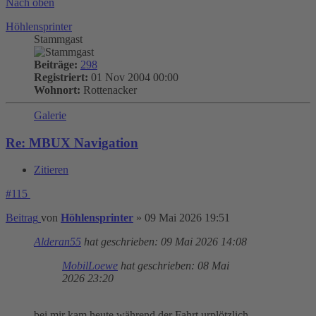
Nach oben
Höhlensprinter
Stammgast
Beiträge:
298
Registriert:
01 Nov 2004 00:00
Wohnort:
Rottenacker
Galerie
Re: MBUX Navigation
Zitieren
#115
Beitrag
von
Höhlensprinter
»
09 Mai 2026 19:51
Alderan55
hat geschrieben:
09 Mai 2026 14:08
MobilLoewe
hat geschrieben:
08 Mai
2026 23:20
bei mir kam heute während der Fahrt urplötzlich