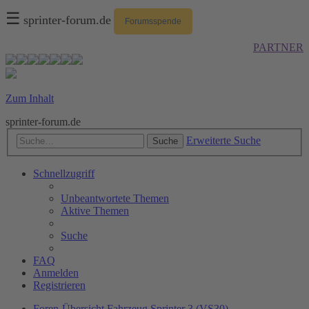
☰
sprinter-forum.de
Forumsspende
PARTNER
Zum Inhalt
sprinter-forum.de
Erweiterte Suche
Suche
Schnellzugriff
Unbeantwortete Themen
Aktive Themen
Suche
FAQ
Anmelden
Registrieren
Foren-Übersicht
Fahrzeug
Sprinter 3 (VS30)