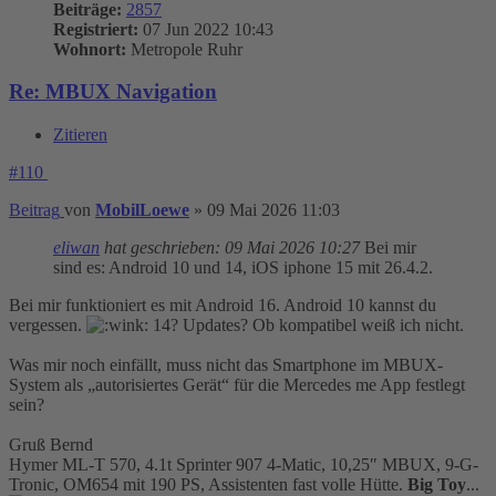
Beiträge:
2857
Registriert:
07 Jun 2022 10:43
Wohnort:
Metropole Ruhr
Re: MBUX Navigation
Zitieren
#110
Beitrag
von
MobilLoewe
»
09 Mai 2026 11:03
eliwan
hat geschrieben:
09 Mai 2026 10:27
Bei mir
sind es: Android 10 und 14, iOS iphone 15 mit 26.4.2.
Bei mir funktioniert es mit Android 16. Android 10 kannst du
vergessen.
14? Updates? Ob kompatibel weiß ich nicht.
Was mir noch einfällt, muss nicht das Smartphone im MBUX-
System als „autorisiertes Gerät“ für die Mercedes me App festlegt
sein?
Gruß Bernd
Hymer ML-T 570, 4.1t Sprinter 907 4-Matic, 10,25″ MBUX, 9-G-
Tronic, OM654 mit 190 PS, Assistenten fast volle Hütte.
Big Toy
...