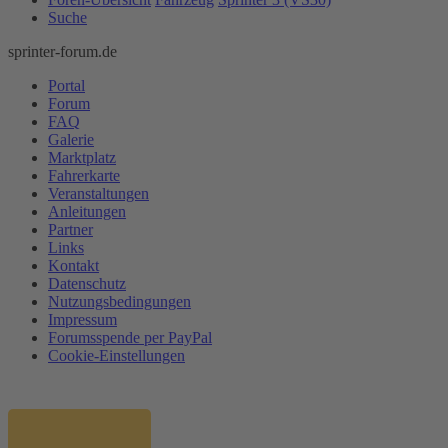
Suche
sprinter-forum.de
Portal
Forum
FAQ
Galerie
Marktplatz
Fahrerkarte
Veranstaltungen
Anleitungen
Partner
Links
Kontakt
Datenschutz
Nutzungsbedingungen
Impressum
Forumsspende per PayPal
Cookie-Einstellungen