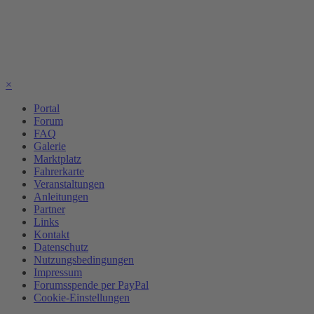
×
Portal
Forum
FAQ
Galerie
Marktplatz
Fahrerkarte
Veranstaltungen
Anleitungen
Partner
Links
Kontakt
Datenschutz
Nutzungsbedingungen
Impressum
Forumsspende per PayPal
Cookie-Einstellungen