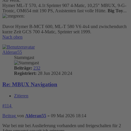
Ab Werk.
Hymer ML-T 570, 4.1t Sprinter 907 4-Matic, 10,25″ MBUX, 9-G-
Tronic, OM654 mit 190 PS, Assistenten fast volle Hütte.
Big Toy
...
Davor Hymer B-MCT 600, ML-T 580 V6 4x4 und zwischendurch
kurze Zeit GCS 700 4-Matic, Sprinter seit 1999.
Nach oben
Alderan55
Stammgast
Beiträge:
232
Registriert:
28 Jun 2024 20:24
Re: MBUX Navigation
Zitieren
#114
Beitrag
von
Alderan55
»
09 Mai 2026 18:14
War bei mir bei Auslieferung vorhanden und freigeschalten für 2
Jahre umsonst soweit ich erinnere.