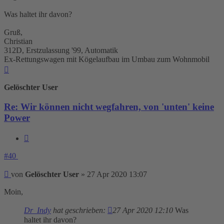
Was haltet ihr davon?
Gruß,
Christian
312D, Erstzulassung '99, Automatik
Ex-Rettungswagen mit Kögelaufbau im Umbau zum Wohnmobil
Nach
oben
Gelöschter User
Re: Wir können nicht wegfahren, von 'unten' keine
Power
Zitieren
#40
Beitrag
von
Gelöschter User
»
27 Apr 2020 13:07
Moin,
Dr_Indy
hat geschrieben:
27 Apr 2020 12:10
Was
haltet ihr davon?