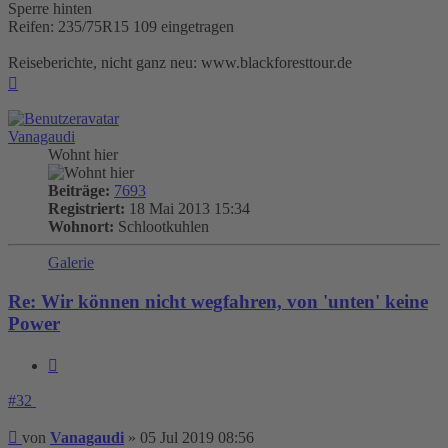
Sperre hinten
Reifen: 235/75R15 109 eingetragen
Reiseberichte, nicht ganz neu: www.blackforesttour.de
Nach
oben
Vanagaudi
Wohnt hier
Beiträge:
7693
Registriert:
18 Mai 2013 15:34
Wohnort:
Schlootkuhlen
Galerie
Re: Wir können nicht wegfahren, von 'unten' keine
Power
Zitieren
#32
Beitrag
von
Vanagaudi
»
05 Jul 2019 08:56