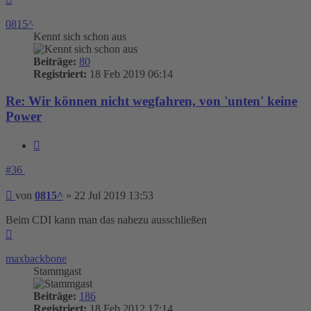
oben
0815^
Kennt sich schon aus
Beiträge:
80
Registriert:
18 Feb 2019 06:14
Re: Wir können nicht wegfahren, von 'unten' keine
Power
Zitieren
#36
Beitrag
von
0815^
»
22 Jul 2019 13:53
Beim CDI kann man das nahezu ausschließen
Nach
oben
maxbackbone
Stammgast
Beiträge:
186
Registriert:
18 Feb 2012 17:14