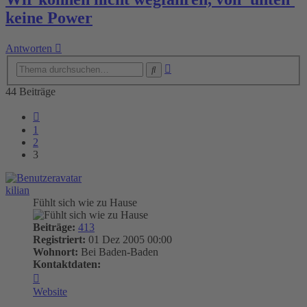
keine Power
Antworten
Erweiterte
Suche
Suche
44 Beiträge
Vorherige
1
2
3
kilian
Fühlt sich wie zu Hause
Beiträge:
413
Registriert:
01 Dez 2005 00:00
Wohnort:
Bei Baden-Baden
Kontaktdaten:
Kontaktdaten
von
Website
kilian