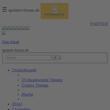
☰
sprinter-forum.de
Forumsspende
PARTNER
Zum Inhalt
sprinter-forum.de
Erweiterte
Suche
Suche
Schnellzugriff
Unbeantwortete Themen
Aktive Themen
Suche
FAQ
Anmelden