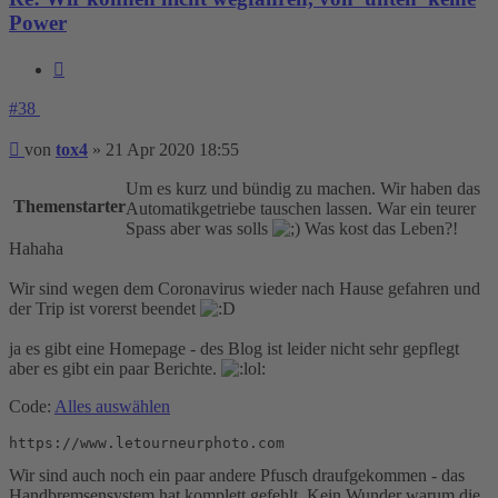
Power
Zitieren
#38
Beitrag
von
tox4
»
21 Apr 2020 18:55
Um es kurz und bündig zu machen. Wir haben das
Themenstarter
Automatikgetriebe tauschen lassen. War ein teurer
Spass aber was solls
Was kost das Leben?!
Hahaha
Wir sind wegen dem Coronavirus wieder nach Hause gefahren und
der Trip ist vorerst beendet
ja es gibt eine Homepage - des Blog ist leider nicht sehr gepflegt
aber es gibt ein paar Berichte.
Code:
Alles auswählen
https://www.letourneurphoto.com
Wir sind auch noch ein paar andere Pfusch draufgekommen - das
Handbremsensystem hat komplett gefehlt. Kein Wunder warum die