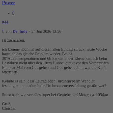
Power
Zitieren
#44
Beitrag
von
Dr_Indy
»
24 Jun 2026 12:56
Hi zusammen,
ich komme nochmal auf diesen alten Eintrag zurück, letzte Woche
hatte ich das gleiche Problem wieder. Bei ca.
30°Außentemperaturen und 6h Parken in der Ebene kam ich beim
Losfahren nicht über den 10cm Hubbel direkt vor den Vorderreifen.
Ein paar Mal vom Gas gehen und Gas geben, dann war die Kraft
wieder da.
Könnte es sein, dass Leitrad oder Turbinenrad im Wandler
festhingen und dadurch die Drehmomentverstärkung gestört war?
Sonst nach wie vor alles super bei Getriebe und Motor, ca. 105tkm...
Gruß,
Christian