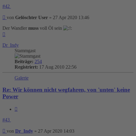
#42
Beitrag
von
Gelöschter User
»
27 Apr 2020 13:46
Der Wandler
muss
voll Öl sein
Nach
oben
Dr_Indy
Stammgast
Beiträge:
254
Registriert:
17 Aug 2010 22:56
Galerie
Re: Wir können nicht wegfahren, von 'unten' keine
Power
Zitieren
#43
Beitrag
von
Dr_Indy
»
27 Apr 2020 14:03