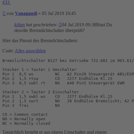
#33
Beitrag
von
Vanagaudi
»
05 Jul 2019 10:45
kilian
hat geschrieben:
04 Jul 2019 09:38
Hast Du
den/die Bremslichtschalter überprüft?
Hier das Pinout des Bremslichtschalters:
Code:
Alles auswählen
Bremslichtschalter B127 bei Getriebe 722.681 im 903.61/
Stecker 1 = Taster 1 Umschalter

Pin 1  0,5 ws         NC   A2 Pin20 Steuergerät ABS/ESP

Pin 2  1,5 rtsw       CO   J277 Endhülse Kl.15

Pin 3  0,5 swbl rt    NO   A40 Pin5 Steuergerät EWM

Stecker 2 = Taster 2 Einschalter

Pin 1  1,5 swbl ws    CO   J277 Endhülse Kl.15

Pin 2  1,5 swrt       NO   J8 Endhülse Bremslicht; A2 P
Pin 3  frei           NO

CO = Common contact

NO = Normally open

NC = Normally closed
Tatsächlich besteht er aus einem Umschalter und einem