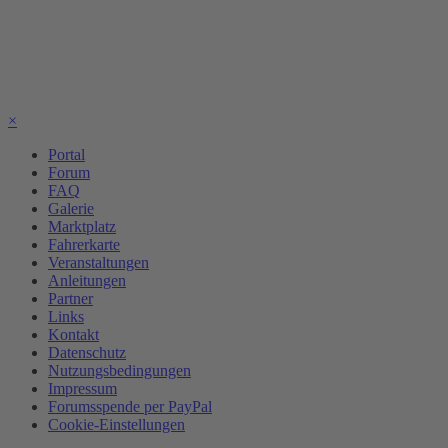
×
Portal
Forum
FAQ
Galerie
Marktplatz
Fahrerkarte
Veranstaltungen
Anleitungen
Partner
Links
Kontakt
Datenschutz
Nutzungsbedingungen
Impressum
Forumsspende per PayPal
Cookie-Einstellungen