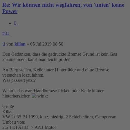
Re: Wir können nicht wegfahren, von 'unten' keine
Power
Zitieren
#31
Beitrag
von
kilian
»
05 Jul 2019 08:50
Den Gedanken, dass die gedrückte Bremse Grund ist kein Gas
anzunehmen, kanst man leicht prüfen:
An Berg stellen, Keile unter Hinterräder und ohne Bremse
versuchen loszufahren.
Was passiert jetzt?
Wenn´s das war, Handbremse flicken oder Keile immer
hinterherziehen
Grüße
Kilian
VW Lt 35 BJ 1999, kurz, niedrig, 2 Schiebetüren, Campervan
Umbau von:
2,5 TDI AHD -> ANJ-Motor