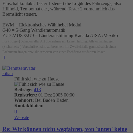
Einschaltkontakt. Taster 1 steuert die Logik des Fahrzeugs, also
Hillhold, Tempomat etc., während Taster 2 vornehmlich das
Bremslicht steuert.
EWM = Elektronisches Wählhebel Modul
G40 = 5-Gang Wandlerautomatik
ZU7 /ZU8 /ZU9 = Länderausführung Kanada /USA /Mexiko
Für (Folge-) Schäden aller Art übernehme ich keine Haftung. Alle einschlägigen
(Sicherheits-) Vorschriften sind zu beachten. Im Zweifelsfalle grundsätzlich einen
Fachmann fragen bzw. die Arbeiten von einer Fachfirma ausführen lassen.
Nach
oben
kilian
Fühlt sich wie zu Hause
Beiträge:
413
Registriert:
01 Dez 2005 00:00
Wohnort:
Bei Baden-Baden
Kontaktdaten:
Kontaktdaten
von
Website
kilian
Re: Wir können nicht wegfahren, von 'unten' keine