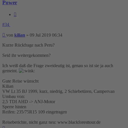
Power
Zitieren
#34
Beitrag
von
kilian
»
09 Jul 2019 06:34
Kurze Rückfrage nach Peru?
Seid ihr weitergekommen?
Ich weiß daß die Frage zweideutig ist, genau so ist sie ja auch
gemeint.
Gute Reise wünscht
Kilian
VW Lt 35 BJ 1999, kurz, niedrig, 2 Schiebetüren, Campervan
Umbau von:
2,5 TDI AHD -> ANJ-Motor
Sperre hinten
Reifen: 235/75R15 109 eingetragen
Reiseberichte, nicht ganz neu: www.blackforesttour.de
Nach