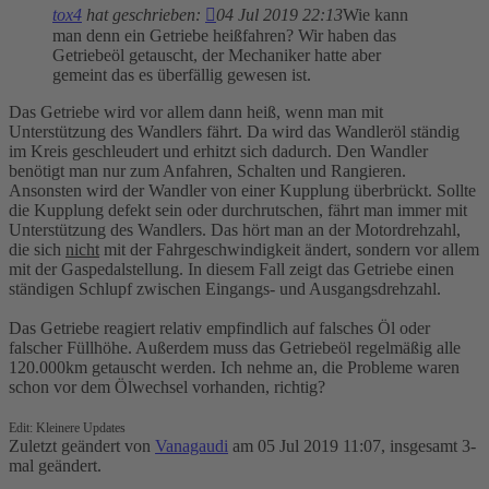
tox4
hat geschrieben:
04 Jul 2019 22:13
Wie kann
man denn ein Getriebe heißfahren? Wir haben das
Getriebeöl getauscht, der Mechaniker hatte aber
gemeint das es überfällig gewesen ist.
Das Getriebe wird vor allem dann heiß, wenn man mit
Unterstützung des Wandlers fährt. Da wird das Wandleröl ständig
im Kreis geschleudert und erhitzt sich dadurch. Den Wandler
benötigt man nur zum Anfahren, Schalten und Rangieren.
Ansonsten wird der Wandler von einer Kupplung überbrückt. Sollte
die Kupplung defekt sein oder durchrutschen, fährt man immer mit
Unterstützung des Wandlers. Das hört man an der Motordrehzahl,
die sich
nicht
mit der Fahrgeschwindigkeit ändert, sondern vor allem
mit der Gaspedalstellung. In diesem Fall zeigt das Getriebe einen
ständigen Schlupf zwischen Eingangs- und Ausgangsdrehzahl.
Das Getriebe reagiert relativ empfindlich auf falsches Öl oder
falscher Füllhöhe. Außerdem muss das Getriebeöl regelmäßig alle
120.000km getauscht werden. Ich nehme an, die Probleme waren
schon vor dem Ölwechsel vorhanden, richtig?
Edit: Kleinere Updates
Zuletzt geändert von
Vanagaudi
am 05 Jul 2019 11:07, insgesamt 3-
mal geändert.