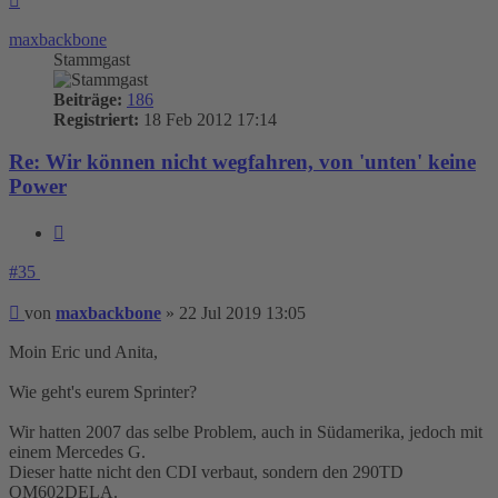
oben
maxbackbone
Stammgast
Beiträge:
186
Registriert:
18 Feb 2012 17:14
Re: Wir können nicht wegfahren, von 'unten' keine
Power
Zitieren
#35
Beitrag
von
maxbackbone
»
22 Jul 2019 13:05
Moin Eric und Anita,
Wie geht's eurem Sprinter?
Wir hatten 2007 das selbe Problem, auch in Südamerika, jedoch mit
einem Mercedes G.
Dieser hatte nicht den CDI verbaut, sondern den 290TD
OM602DELA.