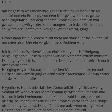
Hallo,
mir ist gestern was merkwürdiges passiert und da ist mir dieser
Thread und ein Problem, von dem ich irgendwo anders gelesen
habe eingefallen. Bei dem anderen Problem, von dem ich mal
gelesen habe, würgte der Motor morgens nach dem Starten immer
ab, wenn der Fahrer kein Gas gab. War er warm, gings.
Leider kann ich die Videos nicht mehr anschauen, deshalb kann ich
nur raten ob es hier ein vergleichbares Problem war:
Ich habe übers Wochenende an einem Hang mit 10° Steigung
bergauf geparkt. Gestern Abend war das Anfahren extrem mühsam.
Dabei ging die Drehzahl nicht über 1300, Ladedruck natürlich noch
nicht vorhanden.
Erst ging es garnicht, nach ein bisschen Motor laufen lassen und
Gertiebe aufwärmen ging es dann wieder problemlos. 20 Min später
auf der Autobahn alles tutti.
Hypothese: Kaltes oder falsches Automatiköl sorgt für zu wenig
Schlupf im Wandler. der Motor kommt garnicht auf Drehzahl und
hat somit kein Drehmoment. die Stalldrehzahl ist entsprechend
niedrig. bei mehr Drehzahl ist kein Problem vorhanden, da Schlupf
nicht mehr gewollt ist. Daher fällt es nur auf, wenn man ganz zu
Beginn, bei Stillstand ein hohes Drehmoment braucht.