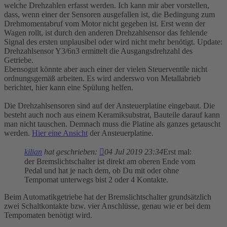
welche Drehzahlen erfasst werden. Ich kann mir aber vorstellen,
dass, wenn einer der Sensoren ausgefallen ist, die Bedingung zum
Drehmomentabruf vom Motor nicht gegeben ist. Erst wenn der
Wagen rollt, ist durch den anderen Drehzahlsensor das fehlende
Signal des ersten unplausibel oder wird nicht mehr benötigt. Update:
Drehzahlsensor Y3/6n3 ermittelt die Ausgangsdrehzahl des
Getriebe.
Ebensogut könnte aber auch einer der vielen Steuerventile nicht
ordnungsgemäß arbeiten. Es wird anderswo von Metallabrieb
berichtet, hier kann eine Spülung helfen.
Die Drehzahlsensoren sind auf der Ansteuerplatine eingebaut. Die
besteht auch noch aus einem Keramiksubstrat, Bauteile darauf kann
man nicht tauschen. Demnach muss die Platine als ganzes getauscht
werden.
Hier eine Ansicht
der Ansteuerplatine.
kilian
hat geschrieben:
04 Jul 2019 23:34
Erst mal:
der Bremslichtschalter ist direkt am oberen Ende vom
Pedal und hat je nach dem, ob Du mit oder ohne
Tempomat unterwegs bist 2 oder 4 Kontakte.
Beim Automatikgetriebe hat der Bremslichtschalter grundsätzlich
zwei Schaltkontakte bzw. vier Anschlüsse, genau wie er bei dem
Tempomaten benötigt wird.