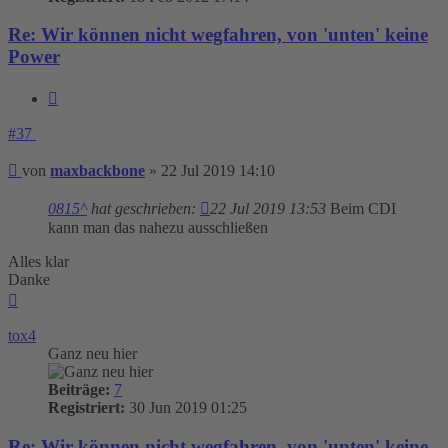
Re: Wir können nicht wegfahren, von 'unten' keine
Power
Zitieren
#37
Beitrag
von
maxbackbone
»
22 Jul 2019 14:10
0815^
hat geschrieben:
22 Jul 2019 13:53
Beim CDI
kann man das nahezu ausschließen
Alles klar
Danke
Nach
oben
tox4
Ganz neu hier
Beiträge:
7
Registriert:
30 Jun 2019 01:25
Re: Wir können nicht wegfahren, von 'unten' keine