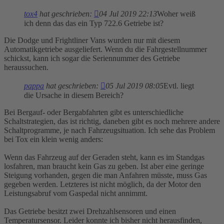
tox4
hat geschrieben:
04 Jul 2019 22:13
Woher weiß
ich denn das das ein Typ 722.6 Getriebe ist?
Die Dodge und Frightliner Vans wurden nur mit diesem
Automatikgetriebe ausgeliefert. Wenn du die Fahrgestellnummer
schickst, kann ich sogar die Seriennummer des Getriebe
heraussuchen.
pappa
hat geschrieben:
05 Jul 2019 08:05
Evtl. liegt
die Ursache in diesem Bereich?
Bei Bergauf- oder Bergabfahrten gibt es unterschiedliche
Schaltstrategien, das ist richtig, daneben gibt es noch mehrere andere
Schaltprogramme, je nach Fahrzeugsituation. Ich sehe das Problem
bei Tox ein klein wenig anders:
Wenn das Fahrzeug auf der Geraden steht, kann es im Standgas
losfahren, man braucht kein Gas zu geben. Ist aber eine geringe
Steigung vorhanden, gegen die man Anfahren müsste, muss Gas
gegeben werden. Letzteres ist nicht möglich, da der Motor den
Leistungsabruf vom Gaspedal nicht annimmt.
Das Getriebe besitzt zwei Drehzahlsensoren und einen
Temperatursensor. Leider konnte ich bisher nicht herausfinden,