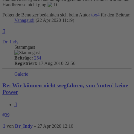
Handbremse nicht ging
Folgende Benutzer bedankten sich beim Autor
tox4
für den Beitrag:
Vanagaudi
(22 Apr 2020 11:19)
Nach
oben
Dr_Indy
Stammgast
Beiträge:
254
Registriert:
17 Aug 2010 22:56
Galerie
Re: Wir können nicht wegfahren, von 'unten' keine
Power
Zitieren
#39
Beitrag
von
Dr_Indy
»
27 Apr 2020 12:10