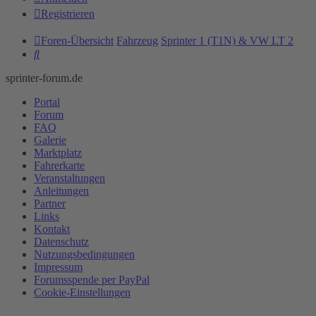
Registrieren
Foren-Übersicht
Fahrzeug
Sprinter 1 (T1N) & VW LT 2
Suche
sprinter-forum.de
Portal
Forum
FAQ
Galerie
Marktplatz
Fahrerkarte
Veranstaltungen
Anleitungen
Partner
Links
Kontakt
Datenschutz
Nutzungsbedingungen
Impressum
Forumsspende per PayPal
Cookie-Einstellungen