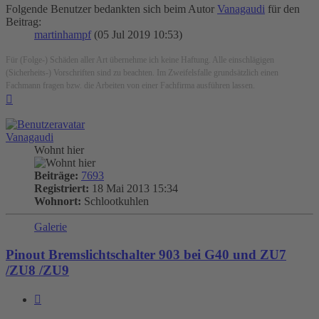
Folgende Benutzer bedankten sich beim Autor
Vanagaudi
für den
Beitrag:
martinhampf
(05 Jul 2019 10:53)
Für (Folge-) Schäden aller Art übernehme ich keine Haftung. Alle einschlägigen
(Sicherheits-) Vorschriften sind zu beachten. Im Zweifelsfalle grundsätzlich einen
Fachmann fragen bzw. die Arbeiten von einer Fachfirma ausführen lassen.
Nach
oben
Vanagaudi
Wohnt hier
Beiträge:
7693
Registriert:
18 Mai 2013 15:34
Wohnort:
Schlootkuhlen
Galerie
Pinout Bremslichtschalter 903 bei G40 und ZU7
/ZU8 /ZU9
Zitieren