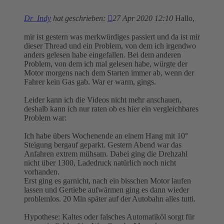
Dr_Indy
hat geschrieben:
27 Apr 2020 12:10
Hallo,
mir ist gestern was merkwürdiges passiert und da ist mir
dieser Thread und ein Problem, von dem ich irgendwo
anders gelesen habe eingefallen. Bei dem anderen
Problem, von dem ich mal gelesen habe, würgte der
Motor morgens nach dem Starten immer ab, wenn der
Fahrer kein Gas gab. War er warm, gings.
Leider kann ich die Videos nicht mehr anschauen,
deshalb kann ich nur raten ob es hier ein vergleichbares
Problem war:
Ich habe übers Wochenende an einem Hang mit 10°
Steigung bergauf geparkt. Gestern Abend war das
Anfahren extrem mühsam. Dabei ging die Drehzahl
nicht über 1300, Ladedruck natürlich noch nicht
vorhanden.
Erst ging es garnicht, nach ein bisschen Motor laufen
lassen und Gertiebe aufwärmen ging es dann wieder
problemlos. 20 Min später auf der Autobahn alles tutti.
Hypothese: Kaltes oder falsches Automatiköl sorgt für