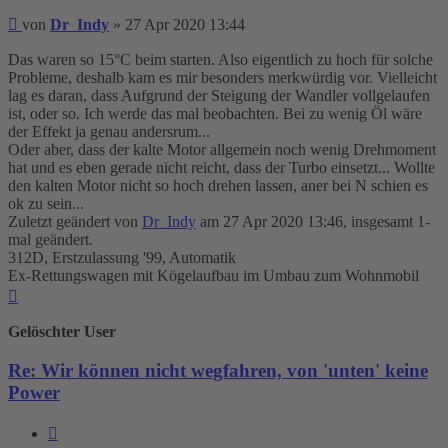
Beitrag
von
Dr_Indy
»
27 Apr 2020 13:44
Das waren so 15°C beim starten. Also eigentlich zu hoch für solche
Probleme, deshalb kam es mir besonders merkwürdig vor. Vielleicht
lag es daran, dass Aufgrund der Steigung der Wandler vollgelaufen
ist, oder so. Ich werde das mal beobachten. Bei zu wenig Öl wäre
der Effekt ja genau andersrum...
Oder aber, dass der kalte Motor allgemein noch wenig Drehmoment
hat und es eben gerade nicht reicht, dass der Turbo einsetzt... Wollte
den kalten Motor nicht so hoch drehen lassen, aner bei N schien es
ok zu sein...
Zuletzt geändert von
Dr_Indy
am 27 Apr 2020 13:46, insgesamt 1-
mal geändert.
312D, Erstzulassung '99, Automatik
Ex-Rettungswagen mit Kögelaufbau im Umbau zum Wohnmobil
Nach
oben
Gelöschter User
Re: Wir können nicht wegfahren, von 'unten' keine
Power
Zitieren