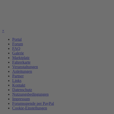
×
Portal
Forum
FAQ
Galerie
Marktplatz
Fahrerkarte
Veranstaltungen
Anleitungen
Partner
Links
Kontakt
Datenschutz
Nutzungsbedingungen
Impressum
Forumsspende per PayPal
Cookie-Einstellungen