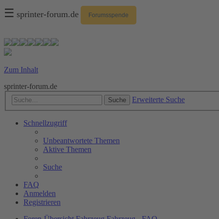
☰
sprinter-forum.de
Forumsspende
Zum Inhalt
sprinter-forum.de
Erweiterte Suche
Suche
Schnellzugriff
Unbeantwortete Themen
Aktive Themen
Suche
FAQ
Anmelden
Registrieren
Foren-Übersicht
Fahrzeug
Fahrzeug - FAQ