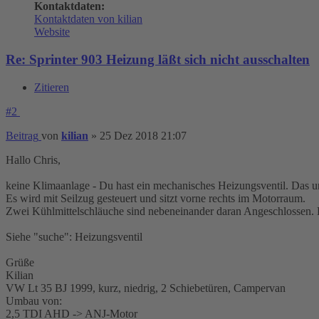
Kontaktdaten:
Kontaktdaten von kilian
Website
Re: Sprinter 903 Heizung läßt sich nicht ausschalten
Zitieren
#2
Beitrag
von
kilian
»
25 Dez 2018 21:07
Hallo Chris,
keine Klimaanlage - Du hast ein mechanisches Heizungsventil. Das und 
Es wird mit Seilzug gesteuert und sitzt vorne rechts im Motorraum.
Zwei Kühlmittelschläuche sind nebeneinander daran Angeschlossen.
Siehe "suche": Heizungsventil
Grüße
Kilian
VW Lt 35 BJ 1999, kurz, niedrig, 2 Schiebetüren, Campervan
Umbau von:
2,5 TDI AHD -> ANJ-Motor