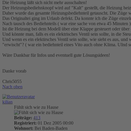
Die Heizung läßt sich nicht mehr ausschalten!
Der Heizungsbediehnknopf wird auf "Kalt" gestellt, die Heizung heizt
Daher wurde das gesamte Heizungsbediehnteil getauscht. Die Züge wu
Das Originaltei ging im Urlaub defekt. Da konnte ich die Züge einzel
Nach tausch des Bediehnteils ( war eine sache von etwa 45 Minuten ) 
Ist die Heizung bei dem Modell über eine Klappe gesteuert oder über e
Und könnte man, falls es ein elektrisches Ventil sein sollte, in die St
Und wenn es ein elektirsches Ventil sein sollte, wie sieht es aus, un
"erwischt"? ( war ein bediehnteil eines Vito auch ohne Klima. UInd so
Wäre Dankbar für Infos und eventuell gute Lösungsideen!
Danke vorab
Chris5055
Nach oben
kilian
Fühlt sich wie zu Hause
Beiträge:
413
Registriert:
01 Dez 2005 00:00
Wohnort:
Bei Baden-Baden