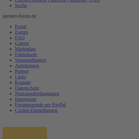
Suche
sprinter-forum.de
Portal
Forum
FAQ
Galerie
Marktplatz
Fahrerkarte
Veranstaltungen
Anleitungen
Partner
Links
Kontakt
Datenschutz
Nutzungsbedingungen
Impressum
Forumsspende per PayPal
Cookie-Einstellungen