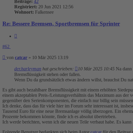
Beiträge:
42
Registriert:
20 Jun 2021 12:56
Wohnort:
Falkensee
Re: Bessere Bremsen, Sportbremsen für Sprinter
Zitieren
#62
Beitrag
von
catcar
»
10 Mär 2025 13:19
der.harleyman
hat geschrieben:
10 Mär 2025 10:45
Na dann b
Bremsflüssigkeit stehen oder fallen.
Wenn Du da grundsätzlich etwas ändern willst, brauchst Du natü
Es gibt auch bezahlbare Bremsflüssigkeit mit einem erhöhten Siedep
einem akzeptablen Preis-/Leistungsverhältnis das Maximum aus der v
gegenüber den Serienkomponenten, die einfach nur billig sein müssen
Ich denke, dass das für viele hier im Forum sehr interessant ist, insb
Tausend Euro für eine neue Bremsanlage völlig überzogen. Ein ehemal
Prozente bekommen könnte, finde ich es absolut übertrieben.
Ich werde berichten, wenn ich die neuen Teile verbaut habe. Es kann 
Folgende Benutzer bedankten sich beim Autor
catcar
für den Beitrag 