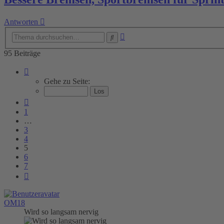
Antworten
Erweiterte
Suche
Suche
95 Beiträge
Seite
5
Gehe zu Seite:
von
7
Vorherige
1
…
3
4
5
6
7
Nächste
OM18
Wird so langsam nervig