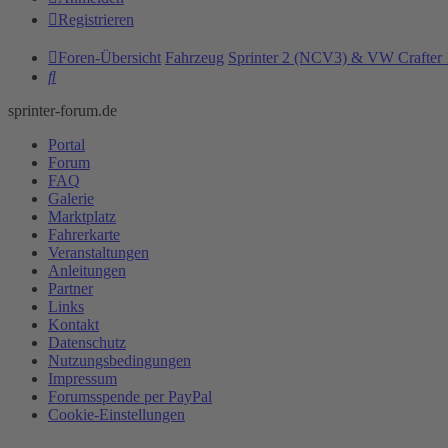
Registrieren
Foren-Übersicht
Fahrzeug
Sprinter 2 (NCV3) & VW Crafter 
Suche
sprinter-forum.de
Portal
Forum
FAQ
Galerie
Marktplatz
Fahrerkarte
Veranstaltungen
Anleitungen
Partner
Links
Kontakt
Datenschutz
Nutzungsbedingungen
Impressum
Forumsspende per PayPal
Cookie-Einstellungen