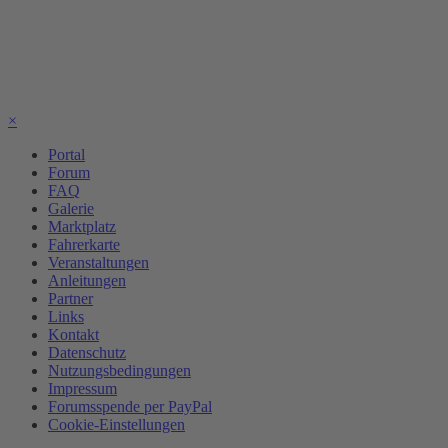
×
Portal
Forum
FAQ
Galerie
Marktplatz
Fahrerkarte
Veranstaltungen
Anleitungen
Partner
Links
Kontakt
Datenschutz
Nutzungsbedingungen
Impressum
Forumsspende per PayPal
Cookie-Einstellungen