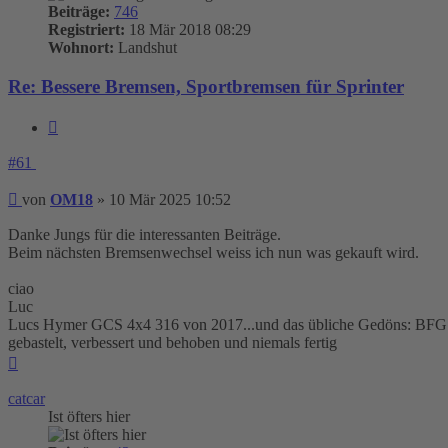
Beiträge:
746
Registriert:
18 Mär 2018 08:29
Wohnort:
Landshut
Re: Bessere Bremsen, Sportbremsen für Sprinter
Zitieren
#61
Beitrag
von
OM18
»
10 Mär 2025 10:52
Danke Jungs für die interessanten Beiträge.
Beim nächsten Bremsenwechsel weiss ich nun was gekauft wird.
ciao
Luc
Lucs Hymer GCS 4x4 316 von 2017...und das übliche Gedöns: BFG KO
gebastelt, verbessert und behoben und niemals fertig
Nach
oben
catcar
Ist öfters hier