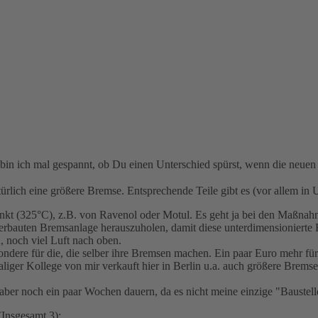
in ich mal gespannt, ob Du einen Unterschied spürst, wenn die neuen 
rlich eine größere Bremse. Entsprechende Teile gibt es (vor allem in U
unkt (325°C), z.B. von Ravenol oder Motul. Es geht ja bei den Maßnah
erbauten Bremsanlage herauszuholen, damit diese unterdimensionierte
, noch viel Luft nach oben.
esondere für die, die selber ihre Bremsen machen. Ein paar Euro mehr fü
iger Kollege von mir verkauft hier in Berlin u.a. auch größere Bremse
aber noch ein paar Wochen dauern, da es nicht meine einzige "Baustelle
(Insgesamt 3):