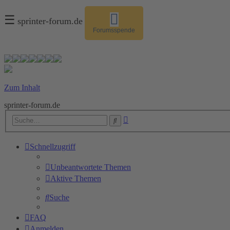
☰
sprinter-forum.de
Forumsspende
Zum Inhalt
sprinter-forum.de
Erweiterte
Suche
Suche
Schnellzugriff
Unbeantwortete Themen
Aktive Themen
Suche
FAQ
Anmelden