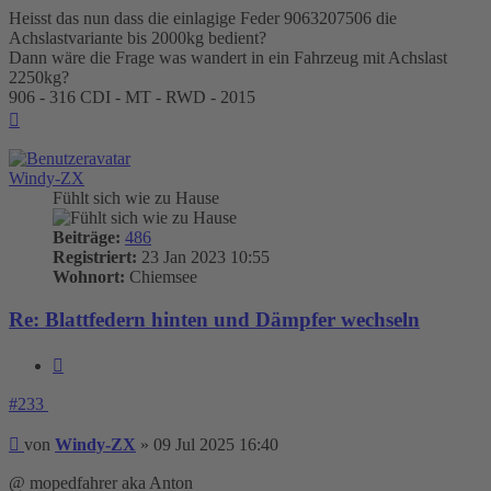
Heisst das nun dass die einlagige Feder 9063207506 die
Achslastvariante bis 2000kg bedient?
Dann wäre die Frage was wandert in ein Fahrzeug mit Achslast
2250kg?
906 - 316 CDI - MT - RWD - 2015
Nach
oben
Windy-ZX
Fühlt sich wie zu Hause
Beiträge:
486
Registriert:
23 Jan 2023 10:55
Wohnort:
Chiemsee
Re: Blattfedern hinten und Dämpfer wechseln
Zitieren
#233
Beitrag
von
Windy-ZX
»
09 Jul 2025 16:40
@ mopedfahrer aka Anton