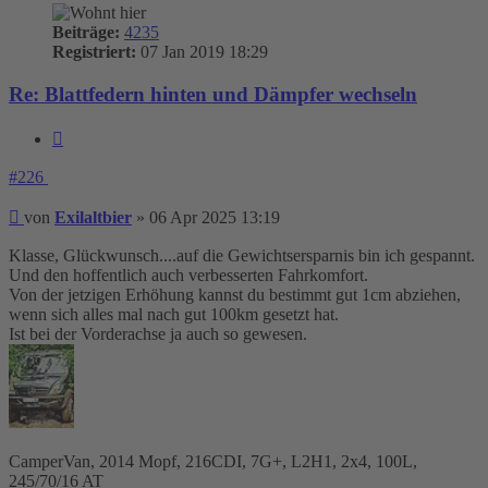
Beiträge:
4235
Registriert:
07 Jan 2019 18:29
Re: Blattfedern hinten und Dämpfer wechseln
Zitieren
#226
Beitrag
von
Exilaltbier
»
06 Apr 2025 13:19
Klasse, Glückwunsch....auf die Gewichtsersparnis bin ich gespannt.
Und den hoffentlich auch verbesserten Fahrkomfort.
Von der jetzigen Erhöhung kannst du bestimmt gut 1cm abziehen,
wenn sich alles mal nach gut 100km gesetzt hat.
Ist bei der Vorderachse ja auch so gewesen.
CamperVan, 2014 Mopf, 216CDI, 7G+, L2H1, 2x4, 100L,
245/70/16 AT