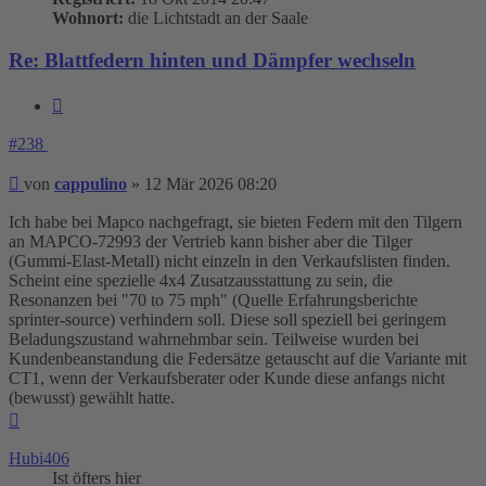
Wohnort:
die Lichtstadt an der Saale
Re: Blattfedern hinten und Dämpfer wechseln
Zitieren
#238
Beitrag
von
cappulino
»
12 Mär 2026 08:20
Ich habe bei Mapco nachgefragt, sie bieten Federn mit den Tilgern
an MAPCO-72993 der Vertrieb kann bisher aber die Tilger
(Gummi-Elast-Metall) nicht einzeln in den Verkaufslisten finden.
Scheint eine spezielle 4x4 Zusatzausstattung zu sein, die
Resonanzen bei "70 to 75 mph" (Quelle Erfahrungsberichte
sprinter-source) verhindern soll. Diese soll speziell bei geringem
Beladungszustand wahrnehmbar sein. Teilweise wurden bei
Kundenbeanstandung die Federsätze getauscht auf die Variante mit
CT1, wenn der Verkaufsberater oder Kunde diese anfangs nicht
(bewusst) gewählt hatte.
Nach
oben
Hubi406
Ist öfters hier