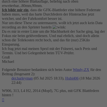
durch eine höhere Blattauflage, beliebig nach oben
erweiterbar...80mm,90mm.
Ich bilde mir ein
, dass die GFK-Blattfeder eine höhere Federrate
haben muss, weil das harte Durchfedern der Hinterachse jetzt
weicher, und der Fahrkomfort besser ist.
Nur um diese These zu untermauern, wollt ich jetzt auch kein Data
recording an den Sprinter basteln
Da es mir in erster Linie um die Machbarkeit der Sache ging, lag der
Fokus nie beim geldverdienen. Und mal ehrlich, sind doch allein
schon die Teilekosten recht hoch, und das für (nur) 25Kilo
Einsparung.
Ich frag jetzt mal meinen Spezl mit der Fräserei, nach Preis und
Termin. Und bei Gelegenheit beim TÜV-Prüfer.
Gruß
Michael
Folgende Benutzer bedankten sich beim Autor
Windy-ZX
für den
Beitrag (Insgesamt 2):
der.harleyman
(05 Jul 2025 18:33),
Hubi406
(18 Mai 2026
22:44)
W906, 313, L4 H2, 2014 (Mopf), 7G plus, mit GFK Blattfedern
hinten !
Nach
oben