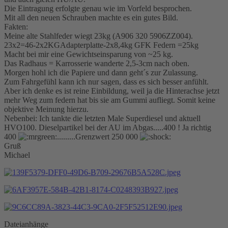
Die Eintragung erfolgte genau wie im Vorfeld besprochen.
Mit all den neuen Schrauben machte es ein gutes Bild.
Fakten:
Meine alte Stahlfeder wiegt 23kg (A906 320 5906ZZ004).
23x2=46-2x2KGAdapterplatte-2x8,4kg GFK Federn =25kg
Macht bei mir eine Gewichtseinsparung von ~25 kg.
Das Radhaus = Karrosserie wanderte 2,5-3cm nach oben.
Morgen hohl ich die Papiere und dann geht´s zur Zulassung.
Zum Fahrgefühl kann ich nur sagen, dass es sich besser anfühlt.
Aber ich denke es ist reine Einbildung, weil ja die Hinterachse jetzt
mehr Weg zum federn hat bis sie am Gummi aufliegt. Somit keine
objektive Meinung hierzu.
Nebenbei: Ich tankte die letzten Male Superdiesel und aktuell
HVO100. Dieselpartikel bei der AU im Abgas.....400 ! Ja richtig
400
.........Grenzwert 250 000
Gruß
Michael
Dateianhänge