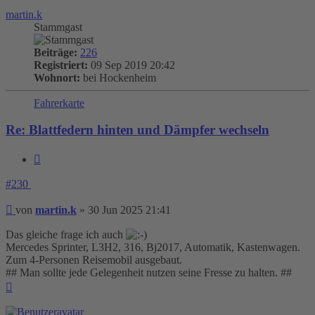
martin.k
Stammgast
Beiträge:
226
Registriert:
09 Sep 2019 20:42
Wohnort:
bei Hockenheim
Fahrerkarte
Re: Blattfedern hinten und Dämpfer wechseln
Zitieren
#230
Beitrag
von
martin.k
»
30 Jun 2025 21:41
Das gleiche frage ich auch
Mercedes Sprinter, L3H2, 316, Bj2017, Automatik, Kastenwagen.
Zum 4-Personen Reisemobil ausgebaut.
## Man sollte jede Gelegenheit nutzen seine Fresse zu halten. ##
Nach
oben