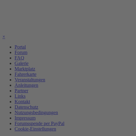
×
Portal
Forum
FAQ
Galerie
Marktplatz
Fahrerkarte
Veranstaltungen
Anleitungen
Partner
Links
Kontakt
Datenschutz
Nutzungsbedingungen
Impressum
Forumsspende per PayPal
Cookie-Einstellungen