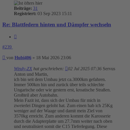
Beiträge:
31
Registriert:
03 Sep 2023 15:11
Re: Blattfedern hinten und Dämpfer wechseln
Zitieren
#239
Beitrag
von
Hubi406
»
18 Mai 2026 23:06
Windy-ZX
hat geschrieben:
02 Jul 2025 07:36
Servus
Anton und Martin,
ich bin seit dem Umbau jetzt ca.3000km gefahren.
Immer 500km hin und zurück über teils schlechte
Ungarische oder wie gestern erst, kroatische Straßen.
Großteil aber Autobahn.
Mein Fazit ist, dass sich der Umbau für mich in
zweierlei Dingen geloht hat. Zum einen hab ich 25Kg
weniger auf der Waage und damit mein Ziel von
3570kg erreicht. Zum anderen kommt die Karosserie
durch die Adapterplatte um 27.7mm weiter nach oben
und neutralisiert somit die C15 Tieferlegung. Diese