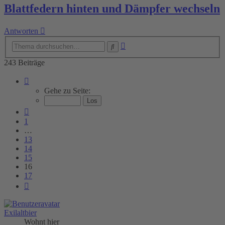
Blattfedern hinten und Dämpfer wechseln
Antworten
Erweiterte
Suche
Suche
243 Beiträge
Seite
16
Gehe zu Seite:
von
17
Vorherige
1
…
13
14
15
16
17
Nächste
Exilaltbier
Wohnt hier