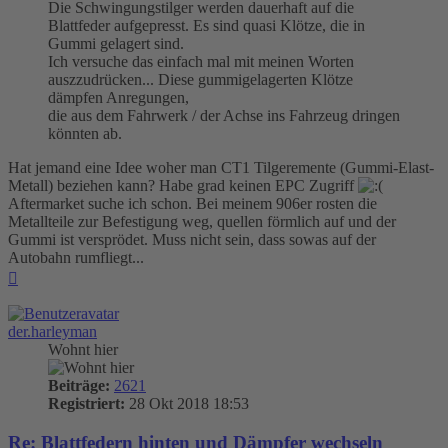
Die Schwingungstilger werden dauerhaft auf die
Blattfeder aufgepresst. Es sind quasi Klötze, die in
Gummi gelagert sind.
Ich versuche das einfach mal mit meinen Worten
auszzudrücken... Diese gummigelagerten Klötze
dämpfen Anregungen,
die aus dem Fahrwerk / der Achse ins Fahrzeug dringen
könnten ab.
Hat jemand eine Idee woher man CT1 Tilgeremente (Gummi-Elast-
Metall) beziehen kann? Habe grad keinen EPC Zugriff
Aftermarket suche ich schon. Bei meinem 906er rosten die
Metallteile zur Befestigung weg, quellen förmlich auf und der
Gummi ist versprödet. Muss nicht sein, dass sowas auf der
Autobahn rumfliegt...
Nach
oben
der.harleyman
Wohnt hier
Beiträge:
2621
Registriert:
28 Okt 2018 18:53
Re: Blattfedern hinten und Dämpfer wechseln