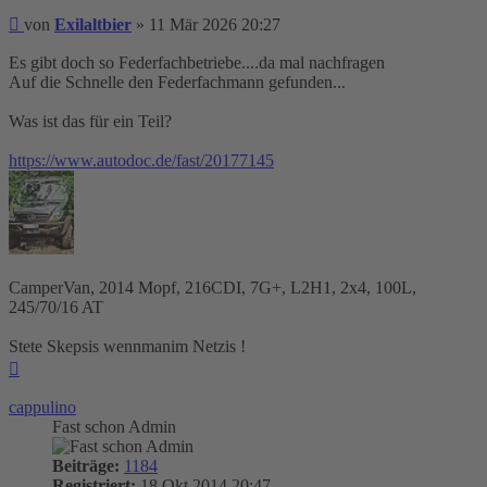
Beitrag
von
Exilaltbier
»
11 Mär 2026 20:27
Es gibt doch so Federfachbetriebe....da mal nachfragen
Auf die Schnelle den Federfachmann gefunden...
Was ist das für ein Teil?
https://www.autodoc.de/fast/20177145
CamperVan, 2014 Mopf, 216CDI, 7G+, L2H1, 2x4, 100L,
245/70/16 AT
Stete Skepsis wennmanim Netzis !
Nach
oben
cappulino
Fast schon Admin
Beiträge:
1184
Registriert:
18 Okt 2014 20:47