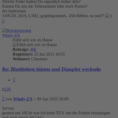
Welche Feder hattest Du eigentlich bisher drin?
Kannst Du uns die Teilenummer bitte noch Posten?
der harleyman
319CDI, 2016, L3H2, graphitgraumet., 450.000km, na und?!
Nach
oben
Windy-ZX
Fühlt sich wie zu Hause
Beiträge:
486
Registriert:
23 Jan 2023 10:55
Wohnort:
Chiemsee
Re: Blattfedern hinten und Dämpfer wechseln
Zitieren
#228
Beitrag
von
Windy-ZX
»
09 Apr 2025 20:09
Servus,
gestern um 16Uhr war ich beim TÜV um die Federn einzutragen
und auch gleich HU/AU.