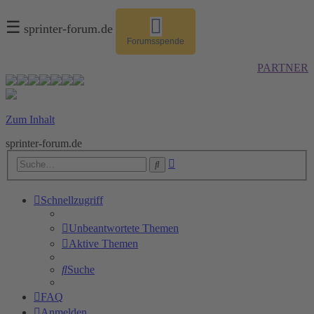
☰
sprinter-forum.de
Forumsspende
PARTNER
Zum Inhalt
sprinter-forum.de
Erweiterte
Suche
Suche
Schnellzugriff
Unbeantwortete Themen
Aktive Themen
Suche
FAQ
Anmelden