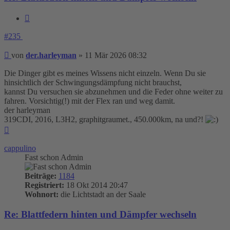
Zitieren
#235
Beitrag
von
der.harleyman
»
11 Mär 2026 08:32
Die Dinger gibt es meines Wissens nicht einzeln. Wenn Du sie
hinsichtlich der Schwingungsdämpfung nicht brauchst,
kannst Du versuchen sie abzunehmen und die Feder ohne weiter zu
fahren. Vorsichtig(!) mit der Flex ran und weg damit.
der harleyman
319CDI, 2016, L3H2, graphitgraumet., 450.000km, na und?!
Nach
oben
cappulino
Fast schon Admin
Beiträge:
1184
Registriert:
18 Okt 2014 20:47
Wohnort:
die Lichtstadt an der Saale
Re: Blattfedern hinten und Dämpfer wechseln