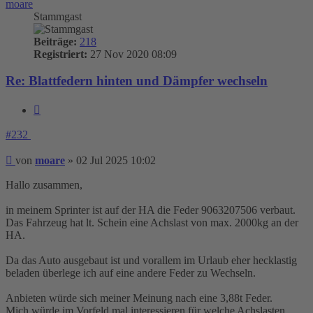
moare
Stammgast
Beiträge:
218
Registriert:
27 Nov 2020 08:09
Re: Blattfedern hinten und Dämpfer wechseln
Zitieren
#232
Beitrag
von
moare
»
02 Jul 2025 10:02
Hallo zusammen,
in meinem Sprinter ist auf der HA die Feder 9063207506 verbaut.
Das Fahrzeug hat lt. Schein eine Achslast von max. 2000kg an der
HA.
Da das Auto ausgebaut ist und vorallem im Urlaub eher hecklastig
beladen überlege ich auf eine andere Feder zu Wechseln.
Anbieten würde sich meiner Meinung nach eine 3,88t Feder.
Mich würde im Vorfeld mal interessieren für welche Achslasten