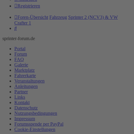
Registrieren
Foren-Übersicht
Fahrzeug
Sprinter 2 (NCV3) & VW
Crafter 1
Suche
sprinter-forum.de
Portal
Forum
FAQ
Galerie
Marktplatz
Fahrerkarte
Veranstaltungen
Anleitungen
Partner
Links
Kontakt
Datenschutz
Nutzungsbedingungen
Impressum
Forumsspende per PayPal
Cookie-Einstellungen