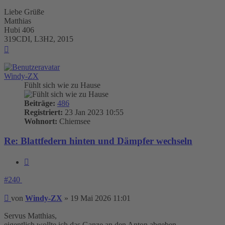
Liebe Grüße
Matthias
Hubi 406
319CDI, L3H2, 2015
Nach
oben
Windy-ZX
Fühlt sich wie zu Hause
Beiträge:
486
Registriert:
23 Jan 2023 10:55
Wohnort:
Chiemsee
Re: Blattfedern hinten und Dämpfer wechseln
Zitieren
#240
Beitrag
von
Windy-ZX
»
19 Mai 2026 11:01
Servus Matthias,
eigentlich wollte ich das Ganze an den Anton abgeben.