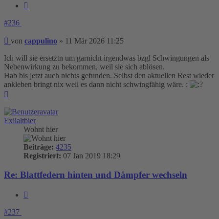
Zitieren
#236
Beitrag
von
cappulino
»
11 Mär 2026 11:25
Ich will sie ersetztn um garnicht irgendwas bzgl Schwingungen als
Nebenwirkung zu bekommen, weil sie sich ablösen.
Hab bis jetzt auch nichts gefunden. Selbst den aktuellen Rest wieder
ankleben bringt nix weil es dann nicht schwingfähig wäre. :
Nach
oben
Exilaltbier
Wohnt hier
Beiträge:
4235
Registriert:
07 Jan 2019 18:29
Re: Blattfedern hinten und Dämpfer wechseln
Zitieren
#237