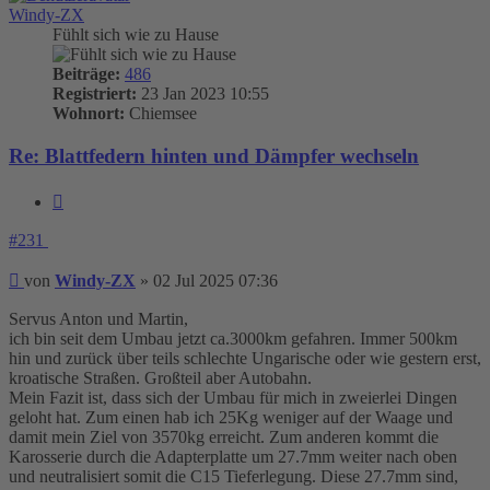
Windy-ZX
Fühlt sich wie zu Hause
Beiträge:
486
Registriert:
23 Jan 2023 10:55
Wohnort:
Chiemsee
Re: Blattfedern hinten und Dämpfer wechseln
Zitieren
#231
Beitrag
von
Windy-ZX
»
02 Jul 2025 07:36
Servus Anton und Martin,
ich bin seit dem Umbau jetzt ca.3000km gefahren. Immer 500km
hin und zurück über teils schlechte Ungarische oder wie gestern erst,
kroatische Straßen. Großteil aber Autobahn.
Mein Fazit ist, dass sich der Umbau für mich in zweierlei Dingen
geloht hat. Zum einen hab ich 25Kg weniger auf der Waage und
damit mein Ziel von 3570kg erreicht. Zum anderen kommt die
Karosserie durch die Adapterplatte um 27.7mm weiter nach oben
und neutralisiert somit die C15 Tieferlegung. Diese 27.7mm sind,