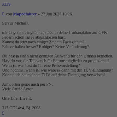
#229
Beitrag
von
Mopedfahrer
»
27 Jun 2025 10:26
Servus Michael,
mir ist gerade eingefallen, dass du deine Umbauaktion auf GFK-
Federn schon lange abgschlossen hast.
Kannst du jetzt nach einiger Zeit ein Fazit ziehen?
Fahrverhalten besser? Ruhiger? Keine Veränderung?
Du hast ja einen nicht geringen Aufwand für den Umbau betrieben.
Hast du vor, die Teile auch für Forumsmitglieder zu produzieren?
Wenn ja: was hast du für eine Preisvorstellung?
Und nochmal wenn ja: wie wäre es dann mit der TÜV-Eintragung?
Könnte ich bei meinem TÜV auf deine Eintragung verweisen?
Antworten gerne auch per PN.
Viele Grüße Anton
One Life. Live it.
315 CDI 4x4, Bj. 2008
Nach
oben