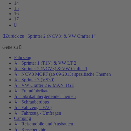
14
15
16
17
Nächste
Zurück zu „Sprinter 2 (NCV3) & VW Crafter 1“
Gehe zu
Fahrzeug
↳ Sprinter 1 (T1N) & VW LT 2
↳ Sprinter 2 (NCV3) & VW Crafter 1
↳ NCV3 MOPF (ab 09-2013) spezifische Themen
↳ Sprinter 3 (VS30)
↳ VW Crafter 2 & MAN TGE
↳ Fremdfabrikate
↳ fabrikatübergeifende Themen
↳ Schraubertipps
↳ Fahrzeug - FAQ
↳ Fahrzeug - Umfragen
Camping
↳ Reisemobile und Ausbauten
↳ Reiseberichte