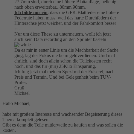
27.7mm sind, durch eine höhere Blattauflage, beliebig
nach oben erweiterbar...80mm,90mm.
Ich bilde mir ein
, dass die GFK-Blattfeder eine höhere
Federrate haben muss, weil das harte Durchfedern der
Hinterachse jetzt weicher, und der Fahrkomfort besser
ist.
Nur um diese These zu untermauern, wollt ich jetzt
auch kein Data recording an den Sprinter basteln
Da es mir in erster Linie um die Machbarkeit der Sache
ging, lag der Fokus nie beim geldverdienen. Und mal
ehrlich, sind doch allein schon die Teilekosten recht
hoch, und das für (nur) 25Kilo Einsparung.
Ich frag jetzt mal meinen Spezl mit der Fräserei, nach
Preis und Termin. Und bei Gelegenheit beim TÜV-
Prüfer.
Gruß
Michael
Hallo Michael,
habe mit großem Interesse und wachsender Begeisterung dieses
Thema komplett gelesen.
Gibt es denn die Teile mittlerweile zu kaufen und was sollen die
kosten.