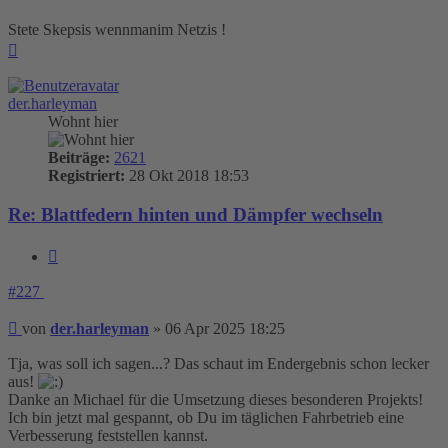
Stete Skepsis wennmanim Netzis !
Nach
oben
der.harleyman
Wohnt hier
Beiträge:
2621
Registriert:
28 Okt 2018 18:53
Re: Blattfedern hinten und Dämpfer wechseln
Zitieren
#227
Beitrag
von
der.harleyman
»
06 Apr 2025 18:25
Tja, was soll ich sagen...? Das schaut im Endergebnis schon lecker
aus!
Danke an Michael für die Umsetzung dieses besonderen Projekts!
Ich bin jetzt mal gespannt, ob Du im täglichen Fahrbetrieb eine
Verbesserung feststellen kannst.