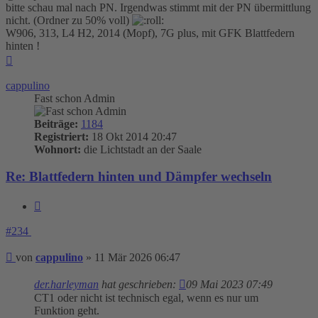
bitte schau mal nach PN. Irgendwas stimmt mit der PN übermittlung
nicht. (Ordner zu 50% voll)
W906, 313, L4 H2, 2014 (Mopf), 7G plus, mit GFK Blattfedern
hinten !
Nach
oben
cappulino
Fast schon Admin
Beiträge:
1184
Registriert:
18 Okt 2014 20:47
Wohnort:
die Lichtstadt an der Saale
Re: Blattfedern hinten und Dämpfer wechseln
Zitieren
#234
Beitrag
von
cappulino
»
11 Mär 2026 06:47
der.harleyman
hat geschrieben:
09 Mai 2023 07:49
CT1 oder nicht ist technisch egal, wenn es nur um
Funktion geht.