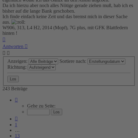
Da ich hierzu aber noch alles Nötige gerade ziehen muß, hab ich es
bisher auf die lange Bank geschoben.
Ich finde einfach keine Zeit und das bremst mich in dieser Sache
aus.
W906, 313, L4 H2, 2014 (Mopf), 7G plus, mit GFK Blattfedern
hinten !
Nach
oben
Antworten
Anzeigen:
Sortiere nach:
Richtung:
243 Beiträge
Seite
16
Gehe zu Seite:
von
17
Vorherige
1
…
13