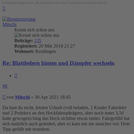
Fachmann fragen bzw. die Arbeiten von einer Fachfirma ausführen lassen.
Nach
oben
Mitschi
Kennt sich schon aus
Beiträge:
135
Registriert:
20 Mär 2018 21:27
Wohnort:
Reutlingen
Re: Blattfedern hinten und Dämpfer wechseln
Zitieren
#8
Beitrag
von
Mitschi
»
30 Apr 2021 18:45
Da hast du recht, letzten Urlaub (voll beladen, 2 Kinder Fahrräder
und 2 Pedelecs an den Heckfahrradträgern, aber noch unter 3,5t!
hatte gewogen) hing das Heck sichtbar etwas runter. Fahrgefühl hat
sich natürlich auch geändert, aber es kam mir nie unsicher vor. Dein
Tipp gefällt mir trotzdem.