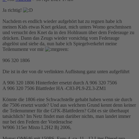
Ja richtig!
Nachdem es endlich wieder aufgehört hat zu regnen habe ich
meinen Kids etwas Knet geklaut, mich unters Womo geschmissen
und versucht den Knet da in den Hohlraum über dem Federauge zu
drücken. Dann das Zeugs wieder vorsichtig vom Federauge
abgelöst und siehe da, nun habe ich Spiegelverkehrt meine
Teilenumemr vor mir
906 320 1806
Die ist in der von dir verlinkten Auflistung ganz unten aufgeführt
A 906 320 1806 Hinterfeder ersetzt durch A 906 320 7506
A 906 320 7506 Blattfeder HA -C83-PL9-ZL3-ZM1
Könnte die 1806 eine Schwachstelle gehabt haben wenn sie durch
die 7506 ersetzt wurde? Und aus welchem Grund kennt denn keiner
die Teilenummer für die GFK-Blattfedern? Gibt es sie überhaupt
tatsächlich? Im Netz findet man darüber nichts, man landet immer
nur bei den Federn der Vorderachse
W906 315er Mixto L2H2 Bj 2006,
Motor: OM646 mit 150PS, Euro 4, ca. 11 - 12 Liter Diesel pro