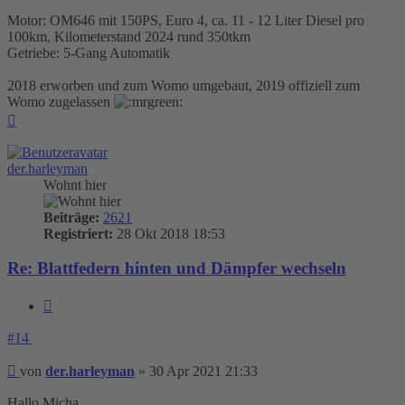
Motor: OM646 mit 150PS, Euro 4, ca. 11 - 12 Liter Diesel pro
100km, Kilometerstand 2024 rund 350tkm
Getriebe: 5-Gang Automatik
2018 erworben und zum Womo umgebaut, 2019 offiziell zum
Womo zugelassen
Nach
oben
der.harleyman
Wohnt hier
Beiträge:
2621
Registriert:
28 Okt 2018 18:53
Re: Blattfedern hinten und Dämpfer wechseln
Zitieren
#14
Beitrag
von
der.harleyman
»
30 Apr 2021 21:33
Hallo Micha,