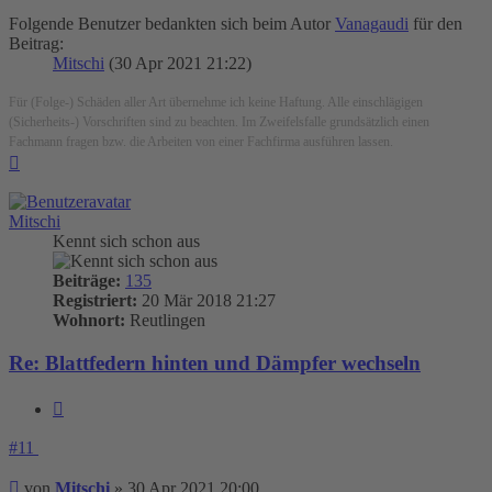
Folgende Benutzer bedankten sich beim Autor
Vanagaudi
für den
Beitrag:
Mitschi
(30 Apr 2021 21:22)
Für (Folge-) Schäden aller Art übernehme ich keine Haftung. Alle einschlägigen
(Sicherheits-) Vorschriften sind zu beachten. Im Zweifelsfalle grundsätzlich einen
Fachmann fragen bzw. die Arbeiten von einer Fachfirma ausführen lassen.
Nach
oben
Mitschi
Kennt sich schon aus
Beiträge:
135
Registriert:
20 Mär 2018 21:27
Wohnort:
Reutlingen
Re: Blattfedern hinten und Dämpfer wechseln
Zitieren
#11
Beitrag
von
Mitschi
»
30 Apr 2021 20:00