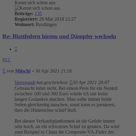
Kennt sich schon aus
Beiträge:
135
Registriert:
20 Mär 2018 21:27
Wohnort:
Reutlingen
Re: Blattfedern hinten und Dämpfer wechseln
Zitieren
#13
Beitrag
von
Mitschi
»
30 Apr 2021 21:18
Vanagaudi
hat geschrieben:
30 Apr 2021 20:07
Gebraucht lohnt nicht. Bei einem Preis für ein Neuteil
zwischen 100 und 300 Euro würde ich mir keine
langen Gedanken machen. Man sollte immer beide
Seiten gleichzeitig tauschen, sonst kann es passieren,
dass die Hinterachse schief läuft.
Bei diesen Verkaufsplattformen ist die Gefahr immer
sehr hoch, an ein schwarzes Schaf zu geraten. Da wird
zum Beispiel in China die Composite-VA-Feder des