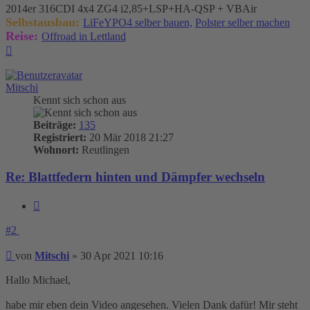
2014er 316CDI 4x4 ZG4 i2,85+LSP+HA-QSP + VBAir
Selbstausbau:
LiFeYPO4 selber bauen,
Polster selber machen
Reise:
Offroad in Lettland
Nach
oben
Mitschi
Kennt sich schon aus
Beiträge:
135
Registriert:
20 Mär 2018 21:27
Wohnort:
Reutlingen
Re: Blattfedern hinten und Dämpfer wechseln
Zitieren
#2
Beitrag
von
Mitschi
»
30 Apr 2021 10:16
Hallo Michael,
habe mir eben dein Video angesehen. Vielen Dank dafür! Mir steht