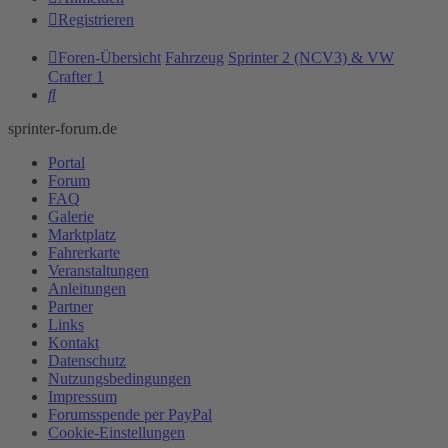
Registrieren
Foren-Übersicht
Fahrzeug
Sprinter 2 (NCV3) & VW
Crafter 1
Suche
sprinter-forum.de
Portal
Forum
FAQ
Galerie
Marktplatz
Fahrerkarte
Veranstaltungen
Anleitungen
Partner
Links
Kontakt
Datenschutz
Nutzungsbedingungen
Impressum
Forumsspende per PayPal
Cookie-Einstellungen