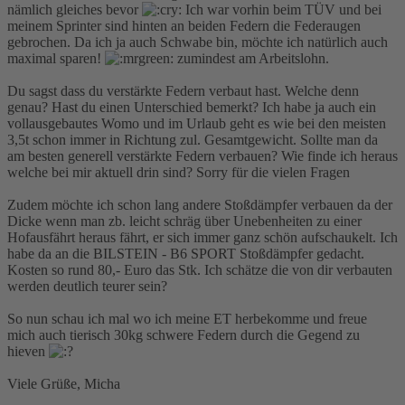
nämlich gleiches bevor
Ich war vorhin beim TÜV und bei
meinem Sprinter sind hinten an beiden Federn die Federaugen
gebrochen. Da ich ja auch Schwabe bin, möchte ich natürlich auch
maximal sparen!
zumindest am Arbeitslohn.
Du sagst dass du verstärkte Federn verbaut hast. Welche denn
genau? Hast du einen Unterschied bemerkt? Ich habe ja auch ein
vollausgebautes Womo und im Urlaub geht es wie bei den meisten
3,5t schon immer in Richtung zul. Gesamtgewicht. Sollte man da
am besten generell verstärkte Federn verbauen? Wie finde ich heraus
welche bei mir aktuell drin sind? Sorry für die vielen Fragen
Zudem möchte ich schon lang andere Stoßdämpfer verbauen da der
Dicke wenn man zb. leicht schräg über Unebenheiten zu einer
Hofausfährt heraus fährt, er sich immer ganz schön aufschaukelt. Ich
habe da an die BILSTEIN - B6 SPORT Stoßdämpfer gedacht.
Kosten so rund 80,- Euro das Stk. Ich schätze die von dir verbauten
werden deutlich teurer sein?
So nun schau ich mal wo ich meine ET herbekomme und freue
mich auch tierisch 30kg schwere Federn durch die Gegend zu
hieven
Viele Grüße, Micha