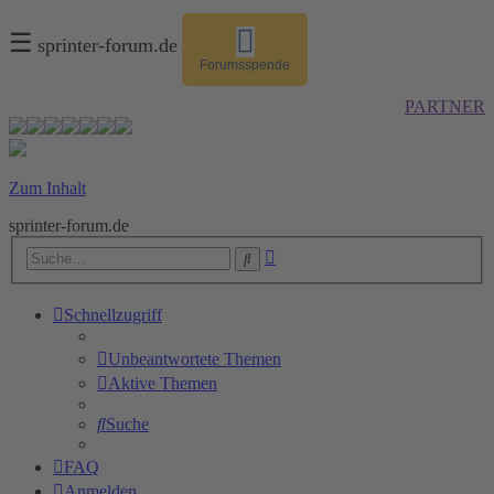
☰
sprinter-forum.de
Forumsspende
PARTNER
Zum Inhalt
sprinter-forum.de
Erweiterte
Suche
Suche
Schnellzugriff
Unbeantwortete Themen
Aktive Themen
Suche
FAQ
Anmelden