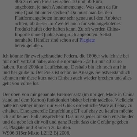
906 zu einem Preis zwischen 10 und 50 Euro
angeboten, je nach Abnahmemenge. Was kann da für
eine Qualität hinter stecken? Da muss man bei den
Plattformangeboten immer sehr genau auf den Anbieter
achten, ob dieser im Zweifel auch für sein angebotenes
Produkt haftet oder haften kann. Zu oft werden China-
Importe ohne Qualitätsanspruch angeboten. Selbst
namhafte Händler sind schon auf
Plagiate
hereingefallen.
Ich könnte für zwei gebrauchte Federn, die 1806er wie ich sie bei
mir noch verbaut habe, also die normalen 3,5t für nur 40 Euro
haben. Rund 200tkm Laufleistung. Deshalb bin ich noch am hin
und her grübeln. Der Preis ist schon ne Ansage. Selbstverständlich
könnten mir diese kurz nach Einbau auch wieder brechen und alles
geht von vorne los.
Der oben von mir genannte Bremsensatz (im übrigen Made in China
stand auf dem Karton) funktioniert bisher bei mir tadellos. Vielleicht
hatte ich seither immer nur viel Glück ordentliche Ware auf ebay zu
erhalten. Eine generelle Empfehlung ET auf ebay zu kaufen möchte
ich auf keinen Fall aussprechen! Das muss jeder für sich entscheiden
und da gebe ich dir voll und ganz Recht dass die Gefahr gegeben
ist, Plagiate und Ramsch zu kaufen.
W906 315er Mixto L2H2 Bj 2006,