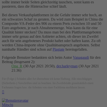
sollte immer beide Seiten gleichzeitig tauschen, sonst kann es
passieren, dass die Hinterachse schief läuft.
Bei diesen Verkaufsplattformen ist die Gefahr immer sehr hoch, an
ein schwarzes Schaf zu geraten. Da wird zum Beispiel in China die
Composite-VA-Feder des 906 zu einem Preis zwischen 10 und 50
Euro angeboten, je nach Abnahmemenge. Was kann da für eine
Qualität hinter stecken? Da muss man bei den Plattformangeboten
immer sehr genau auf den Anbieter achten, ob dieser im Zweifel
auch für sein angebotenes Produkt haftet oder haften kann. Zu oft
werden China-Importe ohne Qualitätsanspruch angeboten. Selbst
namhafte Händler sind schon auf
Plagiate
hereingefallen.
Folgende Benutzer bedankten sich beim Autor
Vanagaudi
für den
Beitrag (Insgesamt 2):
Opa_R
(30 Apr 2021 20:50),
der.harleyman
(30 Apr 2021
21:36)
Für (Folge-) Schäden aller Art übernehme ich keine Haftung. Alle einschlägigen
(Sicherheits-) Vorschriften sind zu beachten. Im Zweifelsfalle grundsätzlich einen
Fachmann fragen bzw. die Arbeiten von einer Fachfirma ausführen lassen.
Nach
oben
Mitschi