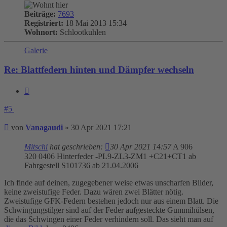
Beiträge:
7693
Registriert:
18 Mai 2013 15:34
Wohnort:
Schlootkuhlen
Galerie
Re: Blattfedern hinten und Dämpfer wechseln
Zitieren
#5
Beitrag
von
Vanagaudi
»
30 Apr 2021 17:21
Mitschi
hat geschrieben:
30 Apr 2021 14:57
A 906
320 0406 Hinterfeder -PL9-ZL3-ZM1 +C21+CT1 ab
Fahrgestell S101736 ab 21.04.2006
Ich finde auf deinen, zugegebener weise etwas unscharfen Bilder,
keine zweistufige Feder. Dazu wären zwei Blätter nötig.
Zweistufige GFK-Federn bestehen jedoch nur aus einem Blatt. Die
Schwingungstilger sind auf der Feder aufgesteckte Gummihülsen,
die das Schwingen einer Feder verhindern soll. Das sieht man auf