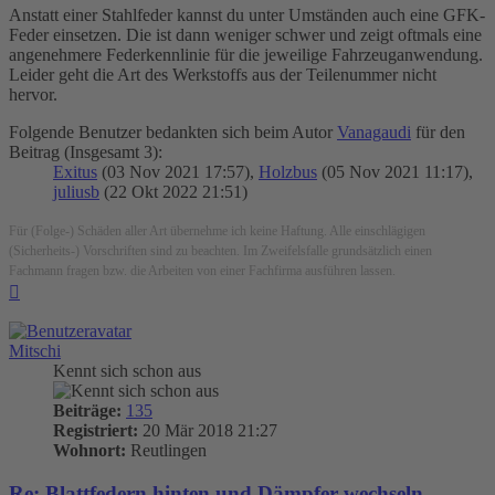
Anstatt einer Stahlfeder kannst du unter Umständen auch eine GFK-
Feder einsetzen. Die ist dann weniger schwer und zeigt oftmals eine
angenehmere Federkennlinie für die jeweilige Fahrzeuganwendung.
Leider geht die Art des Werkstoffs aus der Teilenummer nicht
hervor.
Folgende Benutzer bedankten sich beim Autor
Vanagaudi
für den
Beitrag (Insgesamt 3):
Exitus
(03 Nov 2021 17:57),
Holzbus
(05 Nov 2021 11:17),
juliusb
(22 Okt 2022 21:51)
Für (Folge-) Schäden aller Art übernehme ich keine Haftung. Alle einschlägigen
(Sicherheits-) Vorschriften sind zu beachten. Im Zweifelsfalle grundsätzlich einen
Fachmann fragen bzw. die Arbeiten von einer Fachfirma ausführen lassen.
Nach
oben
Mitschi
Kennt sich schon aus
Beiträge:
135
Registriert:
20 Mär 2018 21:27
Wohnort:
Reutlingen
Re: Blattfedern hinten und Dämpfer wechseln