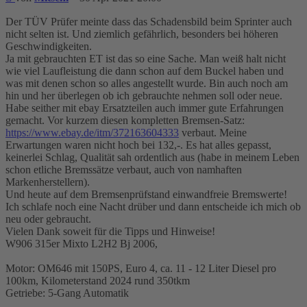
Der TÜV Prüfer meinte dass das Schadensbild beim Sprinter auch
nicht selten ist. Und ziemlich gefährlich, besonders bei höheren
Geschwindigkeiten.
Ja mit gebrauchten ET ist das so eine Sache. Man weiß halt nicht
wie viel Laufleistung die dann schon auf dem Buckel haben und
was mit denen schon so alles angestellt wurde. Bin auch noch am
hin und her überlegen ob ich gebrauchte nehmen soll oder neue.
Habe seither mit ebay Ersatzteilen auch immer gute Erfahrungen
gemacht. Vor kurzem diesen kompletten Bremsen-Satz:
https://www.ebay.de/itm/372163604333
verbaut. Meine
Erwartungen waren nicht hoch bei 132,-. Es hat alles gepasst,
keinerlei Schlag, Qualität sah ordentlich aus (habe in meinem Leben
schon etliche Bremssätze verbaut, auch von namhaften
Markenherstellern).
Und heute auf dem Bremsenprüfstand einwandfreie Bremswerte!
Ich schlafe noch eine Nacht drüber und dann entscheide ich mich ob
neu oder gebraucht.
Vielen Dank soweit für die Tipps und Hinweise!
W906 315er Mixto L2H2 Bj 2006,
Motor: OM646 mit 150PS, Euro 4, ca. 11 - 12 Liter Diesel pro
100km, Kilometerstand 2024 rund 350tkm
Getriebe: 5-Gang Automatik