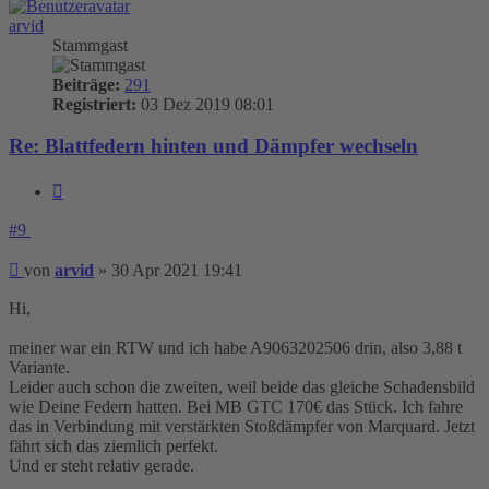
arvid
Stammgast
Beiträge:
291
Registriert:
03 Dez 2019 08:01
Re: Blattfedern hinten und Dämpfer wechseln
Zitieren
#9
Beitrag
von
arvid
»
30 Apr 2021 19:41
Hi,
meiner war ein RTW und ich habe A9063202506 drin, also 3,88 t
Variante.
Leider auch schon die zweiten, weil beide das gleiche Schadensbild
wie Deine Federn hatten. Bei MB GTC 170€ das Stück. Ich fahre
das in Verbindung mit verstärkten Stoßdämpfer von Marquard. Jetzt
fährt sich das ziemlich perfekt.
Und er steht relativ gerade.