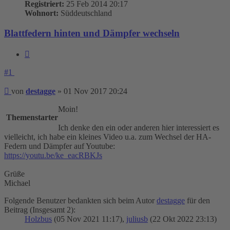
Registriert:
25 Feb 2014 20:17
Wohnort:
Süddeutschland
Blattfedern hinten und Dämpfer wechseln
Zitieren
#1
Beitrag
von
destagge
»
01 Nov 2017 20:24
Moin!
Themenstarter
Ich denke den ein oder anderen hier interessiert es
vielleicht, ich habe ein kleines Video u.a. zum Wechsel der HA-
Federn und Dämpfer auf Youtube:
https://youtu.be/ke_eacRBKJs
Grüße
Michael
Folgende Benutzer bedankten sich beim Autor
destagge
für den
Beitrag (Insgesamt 2):
Holzbus
(05 Nov 2021 11:17),
juliusb
(22 Okt 2022 23:13)