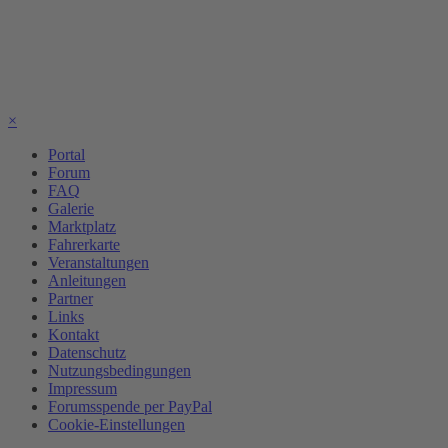
×
Portal
Forum
FAQ
Galerie
Marktplatz
Fahrerkarte
Veranstaltungen
Anleitungen
Partner
Links
Kontakt
Datenschutz
Nutzungsbedingungen
Impressum
Forumsspende per PayPal
Cookie-Einstellungen