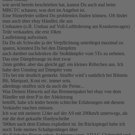
wie arvid bereits beschrieben hat, kannst Du auch mal beim
MBGTC schauen, was dort im Angebot ist.
Eine Hinterfeder solltest Du problemlos finden können. Oft findet
man auch über ebay Händler, die aus
Umbauten (z.B. Umbau auf Voll-Luftfederung am Krankenwagen)
Teile verkauden, die erst 10km
Laufleistung aufweisen.
Da Du als Schwabe ja der Verpflichtung unterliegst maximal zu
sparen, könntest Du bei den Dämpfern
auch darüber nachdenken die Stoßdämpfer vom 5To zu nehmen.
Das eine Dämpferauge ist dort zwar
2mm größer, aber das gleicht ggf. ein kleines Röhrchen aus. Ich
habe den Umstieg auf Dämpfer vom
5To bei mir deutlich gemerkt. Straffer wird´s natürlich bei Bilstein
B6, Marquart, Koni etc. immer sein,
allerdings straffen sich da auch die Preise...
Was Deinen Hinweis auf das Bremsenpaket bei ebay von dem
Händler mit dem P in der Abkürzung
betrifft, habe ich leider bereits schlechte Erfahrungen mit diesem
Verkäufer machen müssen.
Ich war mit meinem 124er auf der A9 mit 200km/h unterwegs, als
mir die dort gekaufte Hardyscheibe
500km nach dem Einbau explodiert ist. Im Rückspiegel habe ich
noch Teile meines Schaltgestänges über
die Fahrbahn fliegen sehen. Schleppwagen, ADAC-Clubmobil und