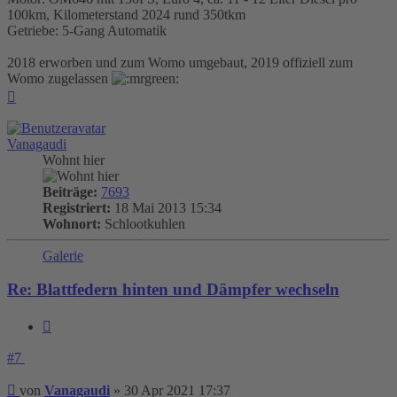
100km, Kilometerstand 2024 rund 350tkm
Getriebe: 5-Gang Automatik
2018 erworben und zum Womo umgebaut, 2019 offiziell zum
Womo zugelassen
Nach
oben
Vanagaudi
Wohnt hier
Beiträge:
7693
Registriert:
18 Mai 2013 15:34
Wohnort:
Schlootkuhlen
Galerie
Re: Blattfedern hinten und Dämpfer wechseln
Zitieren
#7
Beitrag
von
Vanagaudi
»
30 Apr 2021 17:37