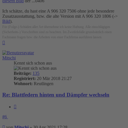
diesem Bild
der ...0406
Ich schätze, du hast eine A 906 320 7506 ohne jede besondere
Zusatzausstattung, bzw. die alte Version mit A 906 320 1806 (->
Bild
).
Für (Folge-) Schäden aller Art übernehme ich keine Haftung. Alle einschlägigen
(Sicherheits-) Vorschriften sind zu beachten. Im Zweifelsfalle grundsätzlich einen
Fachmann fragen bzw. die Arbeiten von einer Fachfirma ausführen lassen.
Nach
oben
Mitschi
Kennt sich schon aus
Beiträge:
135
Registriert:
20 Mär 2018 21:27
Wohnort:
Reutlingen
Re: Blattfedern hinten und Dämpfer wechseln
Zitieren
#6
Beitrag
von
Mitschi
»
30 Apr 2021 17:28