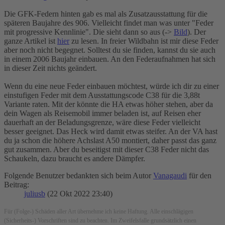
Die GFK-Federn hinten gab es mal als Zusatzausstattung für die
späteren Baujahre des 906. Vielleicht findet man was unter "Feder
mit progressive Kennlinie". Die sieht dann so aus (->
Bild
). Der
ganze Artikel ist
hier
zu lesen. In freier Wildbahn ist mir diese Feder
aber noch nicht begegnet. Solltest du sie finden, kannst du sie auch
in einem 2006 Baujahr einbauen. An den Federaufnahmen hat sich
in dieser Zeit nichts geändert.
Wenn du eine neue Feder einbauen möchtest, würde ich dir zu einer
einstufigen Feder mit dem Ausstattungscode C38 für die 3,88t
Variante raten. Mit der könnte die HA etwas höher stehen, aber da
dein Wagen als Reisemobil immer beladen ist, auf Reisen eher
dauerhaft an der Beladungsgrenze, wäre diese Feder vielleicht
besser geeignet. Das Heck wird damit etwas steifer. An der VA hast
du ja schon die höhere Achslast A50 montiert, daher passt das ganz
gut zusammen. Aber du beseitigst mit dieser C38 Feder nicht das
Schaukeln, dazu braucht es andere Dämpfer.
Folgende Benutzer bedankten sich beim Autor
Vanagaudi
für den
Beitrag:
juliusb
(22 Okt 2022 23:40)
Für (Folge-) Schäden aller Art übernehme ich keine Haftung. Alle einschlägigen
(Sicherheits-) Vorschriften sind zu beachten. Im Zweifelsfalle grundsätzlich einen