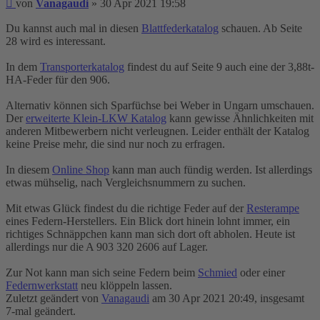
Beitrag
von
Vanagaudi
»
30 Apr 2021 19:58
Du kannst auch mal in diesen
Blattfederkatalog
schauen. Ab Seite
28 wird es interessant.
In dem
Transporterkatalog
findest du auf Seite 9 auch eine der 3,88t-
HA-Feder für den 906.
Alternativ können sich Sparfüchse bei Weber in Ungarn umschauen.
Der
erweiterte Klein-LKW Katalog
kann gewisse Ähnlichkeiten mit
anderen Mitbewerbern nicht verleugnen. Leider enthält der Katalog
keine Preise mehr, die sind nur noch zu erfragen.
In diesem
Online Shop
kann man auch fündig werden. Ist allerdings
etwas mühselig, nach Vergleichsnummern zu suchen.
Mit etwas Glück findest du die richtige Feder auf der
Resterampe
eines Federn-Herstellers. Ein Blick dort hinein lohnt immer, ein
richtiges Schnäppchen kann man sich dort oft abholen. Heute ist
allerdings nur die A 903 320 2606 auf Lager.
Zur Not kann man sich seine Federn beim
Schmied
oder einer
Federnwerkstatt
neu klöppeln lassen.
Zuletzt geändert von
Vanagaudi
am 30 Apr 2021 20:49, insgesamt
7-mal geändert.