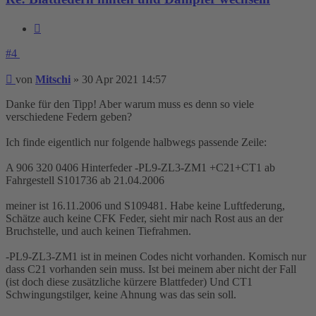
Zitieren
#4
Beitrag
von
Mitschi
»
30 Apr 2021 14:57
Danke für den Tipp! Aber warum muss es denn so viele
verschiedene Federn geben?
Ich finde eigentlich nur folgende halbwegs passende Zeile:
A 906 320 0406 Hinterfeder -PL9-ZL3-ZM1 +C21+CT1 ab
Fahrgestell S101736 ab 21.04.2006
meiner ist 16.11.2006 und S109481. Habe keine Luftfederung,
Schätze auch keine CFK Feder, sieht mir nach Rost aus an der
Bruchstelle, und auch keinen Tiefrahmen.
-PL9-ZL3-ZM1 ist in meinen Codes nicht vorhanden. Komisch nur
dass C21 vorhanden sein muss. Ist bei meinem aber nicht der Fall
(ist doch diese zusätzliche kürzere Blattfeder) Und CT1
Schwingungstilger, keine Ahnung was das sein soll.