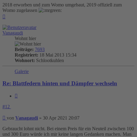
2018 erworben und zum Womo umgebaut, 2019 offiziell zum
Womo zugelassen
Nach
oben
Vanagaudi
Wohnt hier
Beiträge:
7693
Registriert:
18 Mai 2013 15:34
Wohnort:
Schlootkuhlen
Galerie
Re: Blattfedern hinten und Dämpfer wechseln
Zitieren
#12
Beitrag
von
Vanagaudi
»
30 Apr 2021 20:07
Gebraucht lohnt nicht. Bei einem Preis für ein Neuteil zwischen 100
und 300 Euro würde ich mir keine langen Gedanken machen. Man