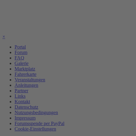
×
Portal
Forum
FAQ
Galerie
Marktplatz
Fahrerkarte
Veranstaltungen
Anleitungen
Partner
Links
Kontakt
Datenschutz
Nutzungsbedingungen
Impressum
Forumsspende per PayPal
Cookie-Einstellungen