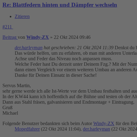
Re: Blattfedern hinten und Dämpfer wechseln
Zitieren
#211
Beitrag
von
Windy-ZX
»
22 Okt 2024 09:46
der.harleyman
hat geschrieben:
21 Okt 2024 11:39
Denkst du b
Das würde helfen, um zu erfahren, ob man mit anderen Unterl
Achse und Feder das Niveau noch anpassen muss.
Welche Feder hast Du derzeit unter Deinem Fzg.? Mit der Nu
dann einen Vergleich vor einem weiteren Umbau an anderen A
Danke für Deinen Einsatz in dieser Sache!
Servus Martin,
sehr gerne werde ich alle Ist-Werte vor dem Umbau festhalten und auch
In der KW44 kann ich hoffentlich auf die Bühne und testen ob der Al
Dann aus Stahl fräsen, galvanisieren und Endmontage + Eintragung.
Gruß
Michael
Folgende Benutzer bedankten sich beim Autor
Windy-ZX
für den Bei
Mopedfahrer
(22 Okt 2024 11:04),
der.harleyman
(22 Okt 2024