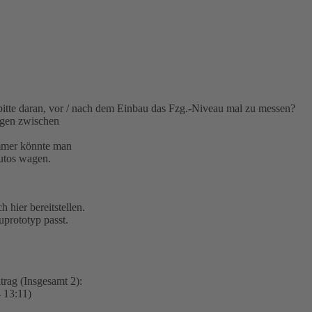
itte daran, vor / nach dem Einbau das Fzg.-Niveau mal zu messen?
agen zwischen
mmer könnte man
utos wagen.
 hier bereitstellen.
uprototyp passt.
trag (Insgesamt 2):
 13:11)