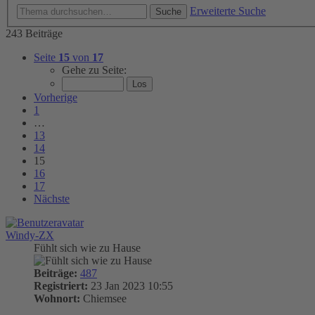
Erweiterte Suche
Suche
243 Beiträge
Seite
15
von
17
Gehe zu Seite:
Vorherige
1
…
13
14
15
16
17
Nächste
Windy-ZX
Fühlt sich wie zu Hause
Beiträge:
487
Registriert:
23 Jan 2023 10:55
Wohnort:
Chiemsee