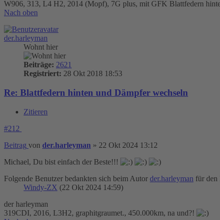
W906, 313, L4 H2, 2014 (Mopf), 7G plus, mit GFK Blattfedern hinte
Nach oben
der.harleyman
Wohnt hier
Beiträge:
2621
Registriert:
28 Okt 2018 18:53
Re: Blattfedern hinten und Dämpfer wechseln
Zitieren
#212
Beitrag
von
der.harleyman
»
22 Okt 2024 13:12
Michael, Du bist einfach der Beste!!!
Folgende Benutzer bedankten sich beim Autor
der.harleyman
für den 
Windy-ZX
(22 Okt 2024 14:59)
der harleyman
319CDI, 2016, L3H2, graphitgraumet., 450.000km, na und?!