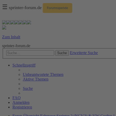
☰
sprinter-forum.de
Forumsspende
Zum Inhalt
sprinter-forum.de
Erweiterte Suche
Suche
Schnellzugriff
Unbeantwortete Themen
Aktive Themen
Suche
FAQ
Anmelden
Registrieren
Foren-Übersicht
Fahrzeug
Sprinter 2 (NCV3) & VW Crafter 1