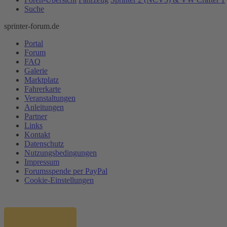
Suche
sprinter-forum.de
Portal
Forum
FAQ
Galerie
Marktplatz
Fahrerkarte
Veranstaltungen
Anleitungen
Partner
Links
Kontakt
Datenschutz
Nutzungsbedingungen
Impressum
Forumsspende per PayPal
Cookie-Einstellungen