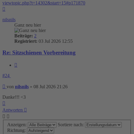
viewtopic.php?t=14302&start=15#p171870
Nach
oben
nilsnils
Ganz neu hier
Beiträge:
2
Registriert:
03 Jul 2026 12:55
Re: Sitzschienen Vorbereitung
Zitieren
#24
Beitrag
von
nilsnils
»
08 Jul 2026 21:26
Danke!!! <3
Nach
oben
Antworten
Anzeigen:
Sortiere nach:
Richtung: