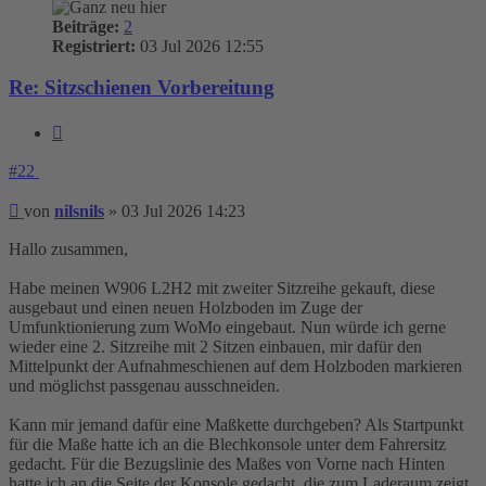
Beiträge:
2
Registriert:
03 Jul 2026 12:55
Re: Sitzschienen Vorbereitung
Zitieren
#22
Beitrag
von
nilsnils
»
03 Jul 2026 14:23
Hallo zusammen,
Habe meinen W906 L2H2 mit zweiter Sitzreihe gekauft, diese
ausgebaut und einen neuen Holzboden im Zuge der
Umfunktionierung zum WoMo eingebaut. Nun würde ich gerne
wieder eine 2. Sitzreihe mit 2 Sitzen einbauen, mir dafür den
Mittelpunkt der Aufnahmeschienen auf dem Holzboden markieren
und möglichst passgenau ausschneiden.
Kann mir jemand dafür eine Maßkette durchgeben? Als Startpunkt
für die Maße hatte ich an die Blechkonsole unter dem Fahrersitz
gedacht. Für die Bezugslinie des Maßes von Vorne nach Hinten
hatte ich an die Seite der Konsole gedacht, die zum Laderaum zeigt,