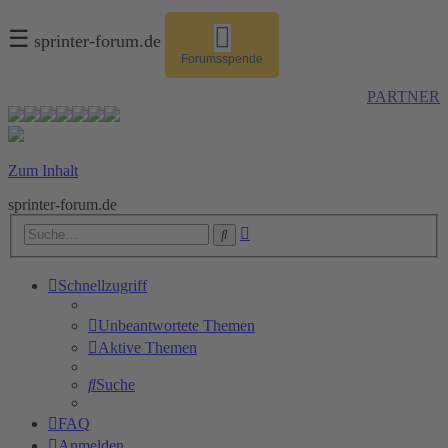
☰
sprinter-forum.de
Forumsspende
PARTNER
Zum Inhalt
sprinter-forum.de
Erweiterte
Suche
Suche
Schnellzugriff
Unbeantwortete Themen
Aktive Themen
Suche
FAQ
Anmelden