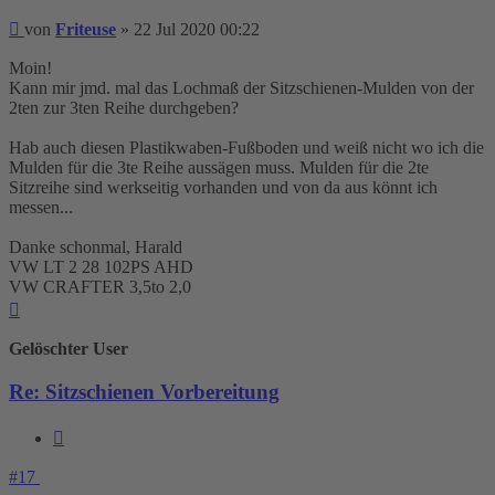
Beitrag
von
Friteuse
»
22 Jul 2020 00:22
Moin!
Kann mir jmd. mal das Lochmaß der Sitzschienen-Mulden von der
2ten zur 3ten Reihe durchgeben?
Hab auch diesen Plastikwaben-Fußboden und weiß nicht wo ich die
Mulden für die 3te Reihe aussägen muss. Mulden für die 2te
Sitzreihe sind werkseitig vorhanden und von da aus könnt ich
messen...
Danke schonmal, Harald
VW LT 2 28 102PS AHD
VW CRAFTER 3,5to 2,0
Nach
oben
Gelöschter User
Re: Sitzschienen Vorbereitung
Zitieren
#17