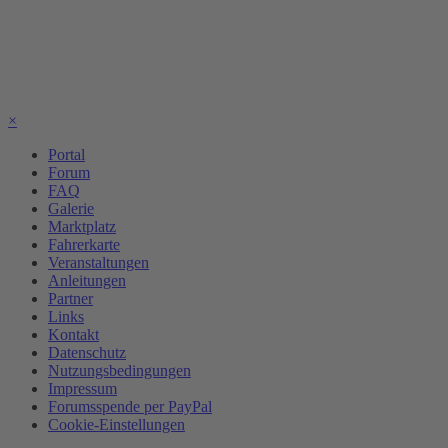
×
Portal
Forum
FAQ
Galerie
Marktplatz
Fahrerkarte
Veranstaltungen
Anleitungen
Partner
Links
Kontakt
Datenschutz
Nutzungsbedingungen
Impressum
Forumsspende per PayPal
Cookie-Einstellungen