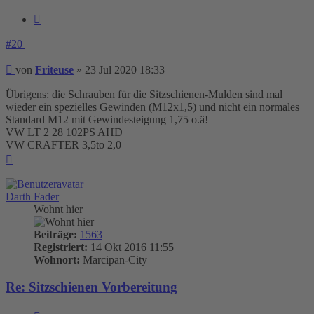
Zitieren
#20
Beitrag
von
Friteuse
»
23 Jul 2020 18:33
Übrigens: die Schrauben für die Sitzschienen-Mulden sind mal
wieder ein spezielles Gewinden (M12x1,5) und nicht ein normales
Standard M12 mit Gewindesteigung 1,75 o.ä!
VW LT 2 28 102PS AHD
VW CRAFTER 3,5to 2,0
Nach
oben
Darth Fader
Wohnt hier
Beiträge:
1563
Registriert:
14 Okt 2016 11:55
Wohnort:
Marcipan-City
Re: Sitzschienen Vorbereitung
Zitieren