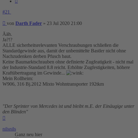
#21
Beitrag
von
Darth Fader
»
23 Jul 2020 21:00
Ääh.
Ja?!?
ALLE sicherheitsrelevanten Verschraubungen schließen die
Standardgewinde aus, damit der unbemittelte Bastler nicht ohne
Nachzudenken derben Pfusch baut.
Keine Baumarktschrauben ohne definierte Zugfeatigkeit - nicht mal
der Industrie-Standard 8.8 reicht. Erhöhte Zugfestigkeiten, höhere
Kraftübertragung im Gewinde...
Mein Rollheim:
W906, 316 Bj.2012 Mixto Wohntransporter 192tkm
"Der Sprinter von Mercedes ist und bleibt m.E. der Einäugige unter
den Blinden"
Nach
oben
nilsnils
Ganz neu hier