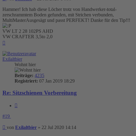
Hammer! Ich hab diese Löcher trotz von Handwerker-total-
zerschrammtem Boden gefunden, mit Strichen verbunden,
MultiMasterAusgesägt und passt PERFEKT! Danke für den Tip!!!
VW LT 2 28 102PS AHD
VW CRAFTER 3,5to 2,0
Nach
oben
Exilaltbier
Wohnt hier
Beiträge:
4235
Registriert:
07 Jan 2019 18:29
Re: Sitzschienen Vorbereitung
Zitieren
#19
Beitrag
von
Exilaltbier
»
22 Jul 2020 14:14