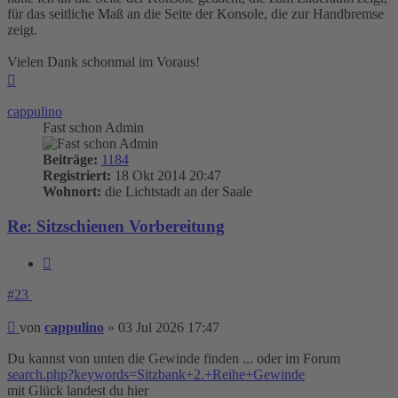
für das seitliche Maß an die Seite der Konsole, die zur Handbremse
zeigt.
Vielen Dank schonmal im Voraus!
Nach
oben
cappulino
Fast schon Admin
Beiträge:
1184
Registriert:
18 Okt 2014 20:47
Wohnort:
die Lichtstadt an der Saale
Re: Sitzschienen Vorbereitung
Zitieren
#23
Beitrag
von
cappulino
»
03 Jul 2026 17:47
Du kannst von unten die Gewinde finden ... oder im Forum
search.php?keywords=Sitzbank+2.+Reihe+Gewinde
mit Glück landest du hier