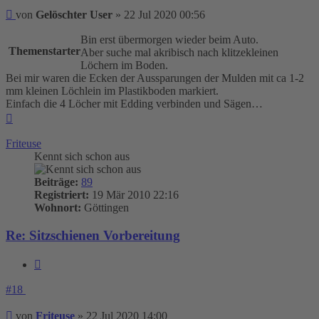
Beitrag
von
Gelöschter User
»
22 Jul 2020 00:56
Bin erst übermorgen wieder beim Auto.
Themenstarter
Aber suche mal akribisch nach klitzekleinen
Löchern im Boden.
Bei mir waren die Ecken der Aussparungen der Mulden mit ca 1-2
mm kleinen Löchlein im Plastikboden markiert.
Einfach die 4 Löcher mit Edding verbinden und Sägen…
Nach
oben
Friteuse
Kennt sich schon aus
Beiträge:
89
Registriert:
19 Mär 2010 22:16
Wohnort:
Göttingen
Re: Sitzschienen Vorbereitung
Zitieren
#18
Beitrag
von
Friteuse
»
22 Jul 2020 14:00