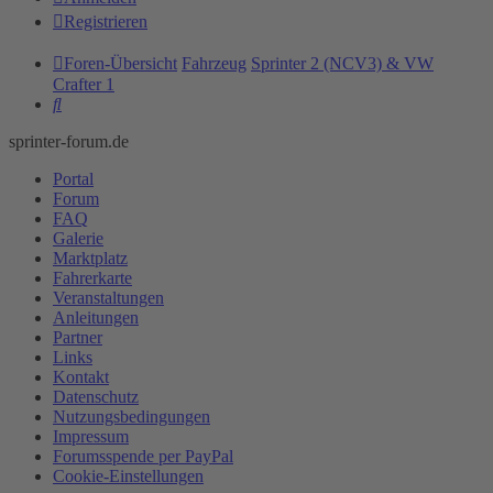
Registrieren
Foren-Übersicht
Fahrzeug
Sprinter 2 (NCV3) & VW
Crafter 1
Suche
sprinter-forum.de
Portal
Forum
FAQ
Galerie
Marktplatz
Fahrerkarte
Veranstaltungen
Anleitungen
Partner
Links
Kontakt
Datenschutz
Nutzungsbedingungen
Impressum
Forumsspende per PayPal
Cookie-Einstellungen