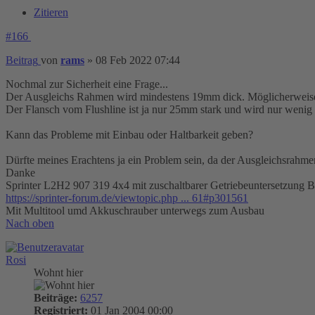
Zitieren
#166
Beitrag
von
rams
»
08 Feb 2022 07:44
Nochmal zur Sicherheit eine Frage...
Der Ausgleichs Rahmen wird mindestens 19mm dick. Möglicherwei
Der Flansch vom Flushline ist ja nur 25mm stark und wird nur wenig 
Kann das Probleme mit Einbau oder Haltbarkeit geben?
Dürfte meines Erachtens ja ein Problem sein, da der Ausgleichsrahme
Danke
Sprinter L2H2 907 319 4x4 mit zuschaltbarer Getriebeuntersetzung
https://sprinter-forum.de/viewtopic.php ... 61#p301561
Mit Multitool umd Akkuschrauber unterwegs zum Ausbau
Nach oben
Rosi
Wohnt hier
Beiträge:
6257
Registriert:
01 Jan 2004 00:00