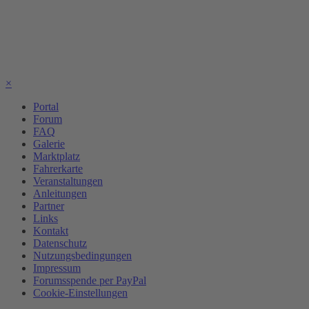
×
Portal
Forum
FAQ
Galerie
Marktplatz
Fahrerkarte
Veranstaltungen
Anleitungen
Partner
Links
Kontakt
Datenschutz
Nutzungsbedingungen
Impressum
Forumsspende per PayPal
Cookie-Einstellungen