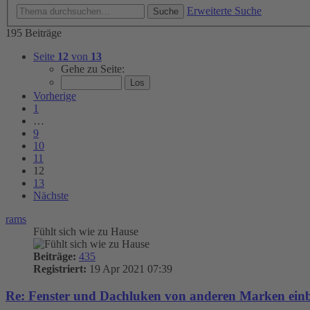
Erweiterte Suche
Suche
195 Beiträge
Seite
12
von
13
Gehe zu Seite:
Vorherige
1
…
9
10
11
12
13
Nächste
rams
Fühlt sich wie zu Hause
Beiträge:
435
Registriert:
19 Apr 2021 07:39
Re: Fenster und Dachluken von anderen Marken ein