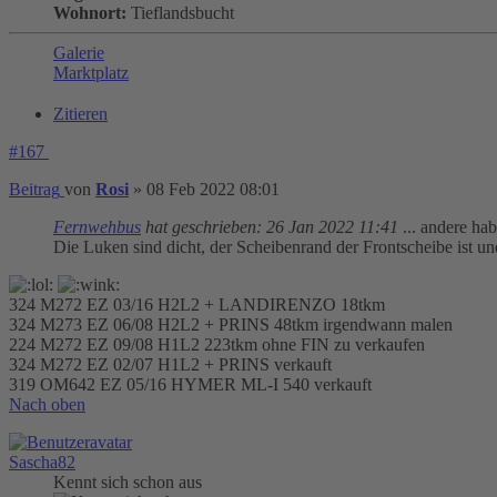
Wohnort:
Tieflandsbucht
Galerie
Marktplatz
Zitieren
#167
Beitrag
von
Rosi
»
08 Feb 2022 08:01
Fernwehbus
hat geschrieben:
26 Jan 2022 11:41
... andere hab
Die Luken sind dicht, der Scheibenrand der Frontscheibe ist undi
324 M272 EZ 03/16 H2L2 + LANDIRENZO 18tkm
324 M273 EZ 06/08 H2L2 + PRINS 48tkm irgendwann malen
224 M272 EZ 09/08 H1L2 223tkm ohne FIN zu verkaufen
324 M272 EZ 02/07 H1L2 + PRINS verkauft
319 OM642 EZ 05/16 HYMER ML-I 540 verkauft
Nach oben
Sascha82
Kennt sich schon aus