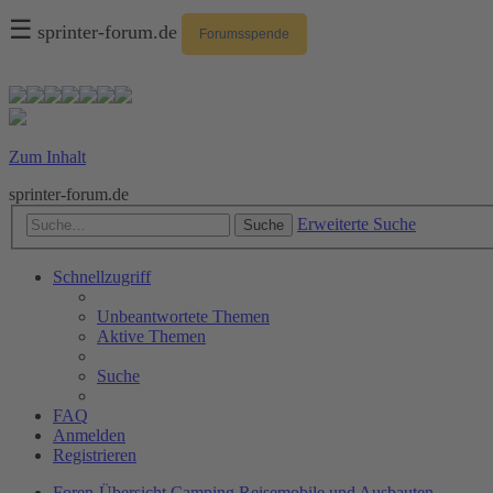
☰
sprinter-forum.de
Forumsspende
Zum Inhalt
sprinter-forum.de
Erweiterte Suche
Suche
Schnellzugriff
Unbeantwortete Themen
Aktive Themen
Suche
FAQ
Anmelden
Registrieren
Foren-Übersicht
Camping
Reisemobile und Ausbauten