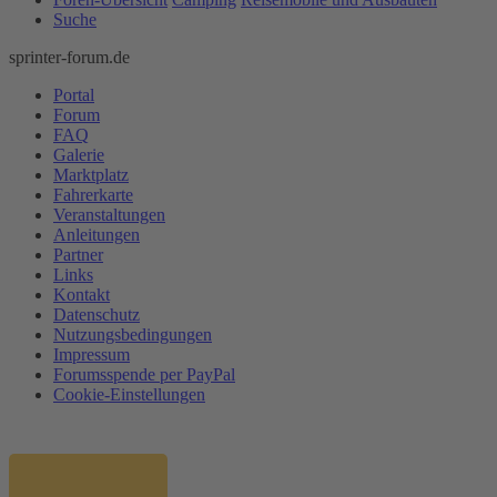
Suche
sprinter-forum.de
Portal
Forum
FAQ
Galerie
Marktplatz
Fahrerkarte
Veranstaltungen
Anleitungen
Partner
Links
Kontakt
Datenschutz
Nutzungsbedingungen
Impressum
Forumsspende per PayPal
Cookie-Einstellungen