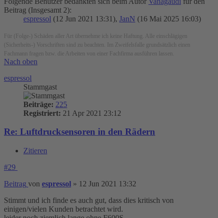
Folgende Benutzer bedankten sich beim Autor
Vanagaudi
für den
Beitrag (Insgesamt 2):
espressol
(12 Jun 2021 13:31),
JanN
(16 Mai 2025 16:03)
Für (Folge-) Schäden aller Art übernehme ich keine Haftung. Alle einschlägigen
(Sicherheits-) Vorschriften sind zu beachten. Im Zweifelsfalle grundsätzlich einen
Fachmann fragen bzw. die Arbeiten von einer Fachfirma ausführen lassen.
Nach oben
espressol
Stammgast
Beiträge:
225
Registriert:
21 Apr 2021 23:12
Re: Luftdrucksensoren in den Rädern
Zitieren
#29
Beitrag
von
espressol
»
12 Jun 2021 13:32
Stimmt und ich finde es auch gut, dass dies kritisch von
einigen/vielen Kunden betrachtet wird.
leider noch ziemlich lange ohne F600S