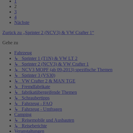
1
2
3
4
Nächste
Zurück zu „Sprinter 2 (NCV3) & VW Crafter 1“
Gehe zu
Fahrzeug
↳ Sprinter 1 (T1N) & VW LT 2
↳ Sprinter 2 (NCV3) & VW Crafter 1
↳ NCV3 MOPF (ab 09-2013) spezifische Themen
↳ Sprinter 3 (VS30)
↳ VW Crafter 2 & MAN TGE
↳ Fremdfabrikate
↳ fabrikatübergeifende Themen
↳ Schraubertipps
↳ Fahrzeug - FAQ
↳ Fahrzeug - Umfragen
Camping
↳ Reisemobile und Ausbauten
↳ Reiseberichte
Veranstaltungen