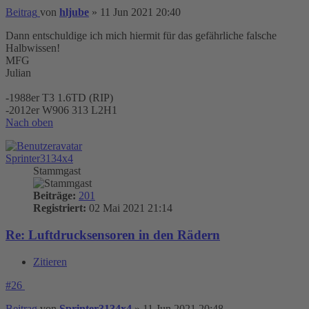
Beitrag
von
hljube
»
11 Jun 2021 20:40
Dann entschuldige ich mich hiermit für das gefährliche falsche
Halbwissen!
MFG
Julian
-1988er T3 1.6TD (RIP)
-2012er W906 313 L2H1
Nach oben
Sprinter3134x4
Stammgast
Beiträge:
201
Registriert:
02 Mai 2021 21:14
Re: Luftdrucksensoren in den Rädern
Zitieren
#26
Beitrag
von
Sprinter3134x4
»
11 Jun 2021 20:48