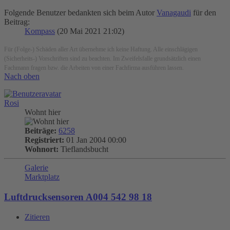
Folgende Benutzer bedankten sich beim Autor
Vanagaudi
für den
Beitrag:
Kompass
(20 Mai 2021 21:02)
Für (Folge-) Schäden aller Art übernehme ich keine Haftung. Alle einschlägigen
(Sicherheits-) Vorschriften sind zu beachten. Im Zweifelsfalle grundsätzlich einen
Fachmann fragen bzw. die Arbeiten von einer Fachfirma ausführen lassen.
Nach oben
Rosi
Wohnt hier
Beiträge:
6258
Registriert:
01 Jan 2004 00:00
Wohnort:
Tieflandsbucht
Galerie
Marktplatz
Luftdrucksensoren A004 542 98 18
Zitieren