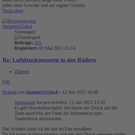
(alles ohne Gewähr und auf eigene Gefahr)
Nach oben
Sprinter3134x4
Stammgast
Beiträge:
201
Registriert:
02 Mai 2021 21:14
Re: Luftdrucksensoren in den Rädern
Zitieren
#30
Beitrag
von
Sprinter3134x4
»
12 Jun 2021 16:48
Vanagaudi
hat geschrieben:
12 Jun 2021 13:10
Es gibt Haushaltsschalter, bei denen der Druck auf die
Taste ausreicht, per Funk die Information zum
Tastendruck abzusenden.
Die Schalter habe ich bei mir im Flur installiert.
Da ich keine Schlitze klopfen und mir den Dreck ersparen wollte.