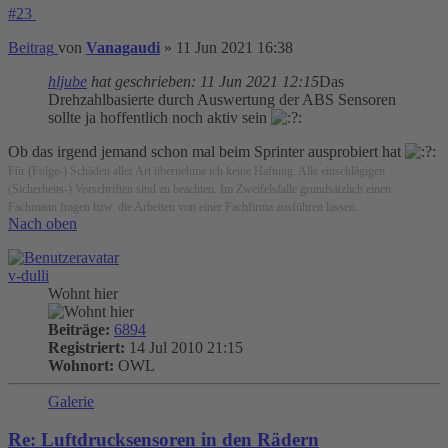
#23
Beitrag
von
Vanagaudi
»
11 Jun 2021 16:38
hljube
hat geschrieben:
11 Jun 2021 12:15
Das
Drehzahlbasierte durch Auswertung der ABS Sensoren
sollte ja hoffentlich noch aktiv sein
Ob das irgend jemand schon mal beim Sprinter ausprobiert hat
Für (Folge-) Schäden aller Art übernehme ich keine Haftung. Alle einschlägigen
(Sicherheits-) Vorschriften sind zu beachten. Im Zweifelsfalle grundsätzlich einen
Fachmann fragen bzw. die Arbeiten von einer Fachfirma ausführen lassen.
Nach oben
v-dulli
Wohnt hier
Beiträge:
6894
Registriert:
14 Jul 2010 21:15
Wohnort:
OWL
Galerie
Re: Luftdrucksensoren in den Rädern