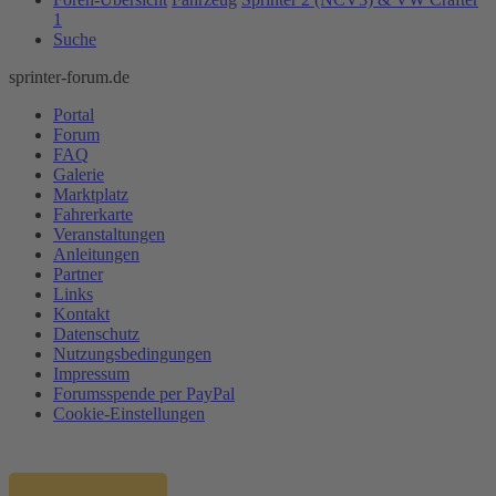
1
Suche
sprinter-forum.de
Portal
Forum
FAQ
Galerie
Marktplatz
Fahrerkarte
Veranstaltungen
Anleitungen
Partner
Links
Kontakt
Datenschutz
Nutzungsbedingungen
Impressum
Forumsspende per PayPal
Cookie-Einstellungen