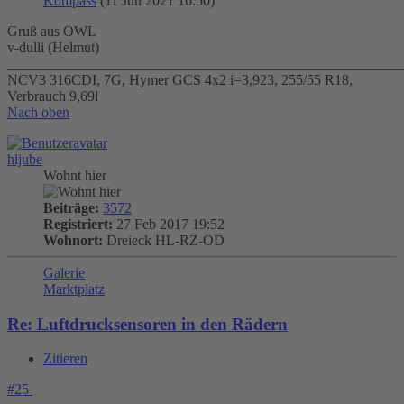
Kompass
(11 Jun 2021 16:50)
Gruß aus OWL
v-dulli (Helmut)
_______________________________________________________
NCV3 316CDI, 7G, Hymer GCS 4x2 i=3,923, 255/55 R18,
Verbrauch 9,69l
Nach oben
hljube
Wohnt hier
Beiträge:
3572
Registriert:
27 Feb 2017 19:52
Wohnort:
Dreieck HL-RZ-OD
Galerie
Marktplatz
Re: Luftdrucksensoren in den Rädern
Zitieren
#25