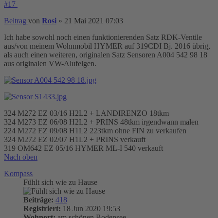
#17
Beitrag
von
Rosi
»
21 Mai 2021 07:03
Ich habe sowohl noch einen funktionierenden Satz RDK-Ventile
aus/von meinem Wohnmobil HYMER auf 319CDI Bj. 2016 übrig,
als auch einen weiteren, originalen Satz Sensoren A004 542 98 18
aus originalen VW-Alufelgen.
324 M272 EZ 03/16 H2L2 + LANDIRENZO 18tkm
324 M273 EZ 06/08 H2L2 + PRINS 48tkm irgendwann malen
224 M272 EZ 09/08 H1L2 223tkm ohne FIN zu verkaufen
324 M272 EZ 02/07 H1L2 + PRINS verkauft
319 OM642 EZ 05/16 HYMER ML-I 540 verkauft
Nach oben
Kompass
Fühlt sich wie zu Hause
Beiträge:
418
Registriert:
18 Jun 2020 19:53
Wohnort:
am schönen Bodensee