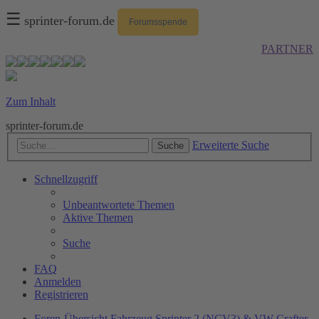
☰
sprinter-forum.de
Forumsspende
PARTNER
Zum Inhalt
sprinter-forum.de
Erweiterte Suche
Suche
Schnellzugriff
Unbeantwortete Themen
Aktive Themen
Suche
FAQ
Anmelden
Registrieren
Foren-Übersicht
Fahrzeug
Sprinter 2 (NCV3) & VW Crafter