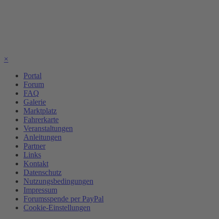
×
Portal
Forum
FAQ
Galerie
Marktplatz
Fahrerkarte
Veranstaltungen
Anleitungen
Partner
Links
Kontakt
Datenschutz
Nutzungsbedingungen
Impressum
Forumsspende per PayPal
Cookie-Einstellungen