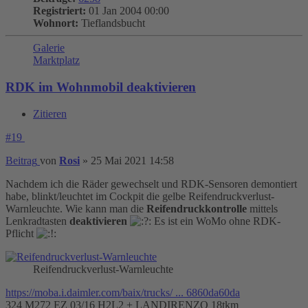
Registriert:
01 Jan 2004 00:00
Wohnort:
Tieflandsbucht
Galerie
Marktplatz
RDK im Wohnmobil deaktivieren
Zitieren
#19
Beitrag
von
Rosi
»
25 Mai 2021 14:58
Nachdem ich die Räder gewechselt und RDK-Sensoren demontiert
habe, blinkt/leuchtet im Cockpit die gelbe Reifendruckverlust-
Warnleuchte. Wie kann man die
Reifendruckkontrolle
mittels
Lenkradtasten
deaktivieren
Es ist ein WoMo ohne RDK-
Pflicht
Reifendruckverlust-Warnleuchte
https://moba.i.daimler.com/baix/trucks/ ... 6860da60da
324 M272 EZ 03/16 H2L2 + LANDIRENZO 18tkm