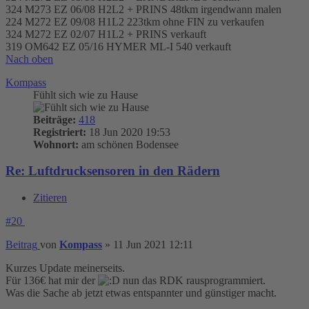
324 M273 EZ 06/08 H2L2 + PRINS 48tkm irgendwann malen
224 M272 EZ 09/08 H1L2 223tkm ohne FIN zu verkaufen
324 M272 EZ 02/07 H1L2 + PRINS verkauft
319 OM642 EZ 05/16 HYMER ML-I 540 verkauft
Nach oben
Kompass
Fühlt sich wie zu Hause
Beiträge:
418
Registriert:
18 Jun 2020 19:53
Wohnort:
am schönen Bodensee
Re: Luftdrucksensoren in den Rädern
Zitieren
#20
Beitrag
von
Kompass
»
11 Jun 2021 12:11
Kurzes Update meinerseits.
Für 136€ hat mir der
nun das RDK rausprogrammiert.
Was die Sache ab jetzt etwas entspannter und günstiger macht.