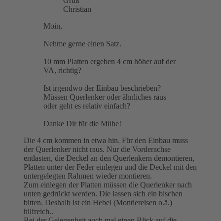
Gruß
Christian
Moin,
Nehme gerne einen Satz.
10 mm Platten ergeben 4 cm höher auf der
VA, richtig?
Ist irgendwo der Einbau beschrieben?
Müssen Querlenker oder ähnliches raus
oder geht es relativ einfach?
Danke Dir für die Mühe!
Die 4 cm kommen in etwa hin. Für den Einbau muss
der Querlenker nicht raus. Nur die Vorderachse
entlasten, die Deckel an den Querlenkern demontieren,
Platten unter der Feder einlegen und die Deckel mit den
untergelegten Rahmen wieder montieren.
Zum einlegen der Platten müssen die Querlenker nach
unten gedrückt werden. Die lassen sich ein bischen
bitten. Deshalb ist ein Hebel (Montiereisen o.ä.)
hilfreich..
Bei der Gelegenheit auch mal einen Blick auf die