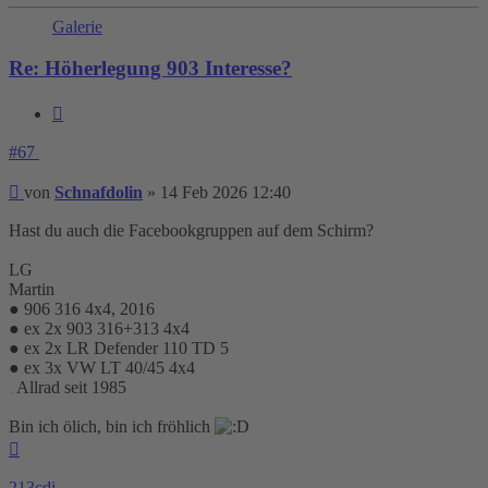
Schnafdolin
Galerie
Re: Höherlegung 903 Interesse?
Zitieren
#67
Beitrag
von
Schnafdolin
»
14 Feb 2026 12:40
Hast du auch die Facebookgruppen auf dem Schirm?
LG
Martin
● 906 316 4x4, 2016
● ex 2x 903 316+313 4x4
● ex 2x LR Defender 110 TD 5
● ex 3x VW LT 40/45 4x4
.
Allrad seit 1985
Bin ich ölich, bin ich fröhlich
Nach
oben
213cdi