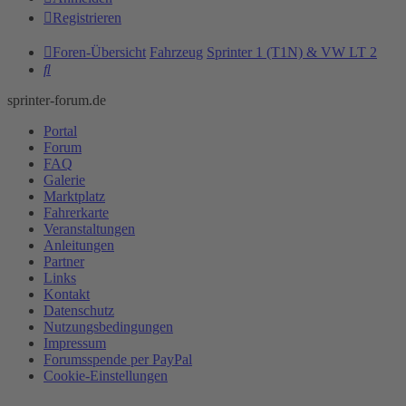
Registrieren
Foren-Übersicht
Fahrzeug
Sprinter 1 (T1N) & VW LT 2
Suche
sprinter-forum.de
Portal
Forum
FAQ
Galerie
Marktplatz
Fahrerkarte
Veranstaltungen
Anleitungen
Partner
Links
Kontakt
Datenschutz
Nutzungsbedingungen
Impressum
Forumsspende per PayPal
Cookie-Einstellungen