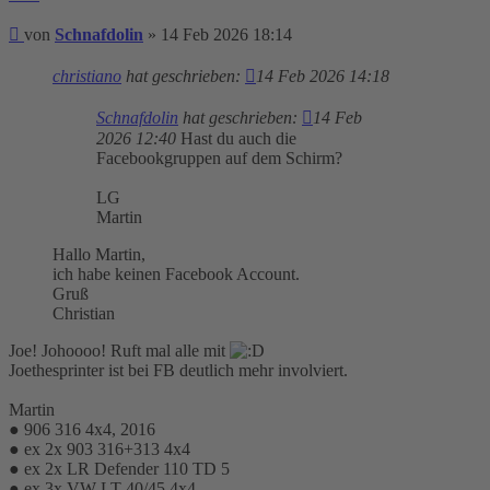
Beitrag
von
Schnafdolin
»
14 Feb 2026 18:14
christiano
hat geschrieben:
14 Feb 2026 14:18
Schnafdolin
hat geschrieben:
14 Feb
2026 12:40
Hast du auch die
Facebookgruppen auf dem Schirm?
LG
Martin
Hallo Martin,
ich habe keinen Facebook Account.
Gruß
Christian
Joe! Johoooo! Ruft mal alle mit
Joethesprinter ist bei FB deutlich mehr involviert.
Martin
● 906 316 4x4, 2016
● ex 2x 903 316+313 4x4
● ex 2x LR Defender 110 TD 5
● ex 3x VW LT 40/45 4x4