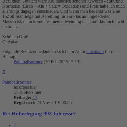
Bezüglich Gewicht wäre Alu natürlich schöner gewesen - aufgrund
Korrosion (Eisen + Alu + Salz = Oxidation) und Preis habe ich mich
allerdings dagegen entschieden. Und wenn man bedenkt was eine
16Zoll-Stahlfelge mit Bereifung für ein Plus an ungefederten
Massen ist, dann kommt es meiner Meinung nach auf das auch nicht
mehr an.
Schönen Gruß
Christian
Folgende Benutzer bedankten sich beim Autor
christiano
für den
Beitrag:
Paintballsprinter
(10 Feb 2026 15:19)
Nach
oben
Paintballsprinter
Ist öfters hier
Beiträge:
44
Registriert:
23 Nov 2019 00:56
Re: Höherlegung 903 Interesse?
Zitieren