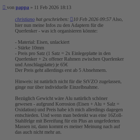
Beitrag
von
pappa
»
11 Feb 2026 18:13
christiano
hat geschrieben:
10 Feb 2026 09:57
Also,
hier nun meine Infos zu den Adaptern für die
Querlenker - was ich organisieren könnte:
- Material: Eisen, unlackiert
- Stärke 10mm
- Preis pro Satz (1 Satz = 2x Einlegeplatte in den
Querlenker + 2x offener Rahmen zwischen Querlenker
und Anschlagplatte) je 65€
Der Preis geht allerdings erst ab 5 Abnehmern.
Hinweis: ist natürlich nicht für die StVZO zugelassen,
ginge nur über individuelle Einzelbnahme.
Bezüglich Gewicht wäre Alu natürlich schöner
gewesen - aufgrund Korrosion (Eisen + Alu + Salz =
Oxidation) und Preis habe ich mich allerdings dagegen
entschieden. Und wenn man bedenkt was eine 16Zoll-
Stahlfelge mit Bereifung für ein Plus an ungefederten
Massen ist, dann kommt es meiner Meinung nach auf
das auch nicht mehr an.