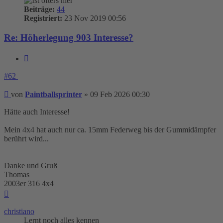
Beiträge:
44
Registriert:
23 Nov 2019 00:56
Re: Höherlegung 903 Interesse?
Zitieren
#62
Beitrag
von
Paintballsprinter
»
09 Feb 2026 00:30
Hätte auch Interesse!
Mein 4x4 hat auch nur ca. 15mm Federweg bis der Gummidämpfer
berührt wird...
Danke und Gruß
Thomas
2003er 316 4x4
Nach
oben
christiano
Lernt noch alles kennen