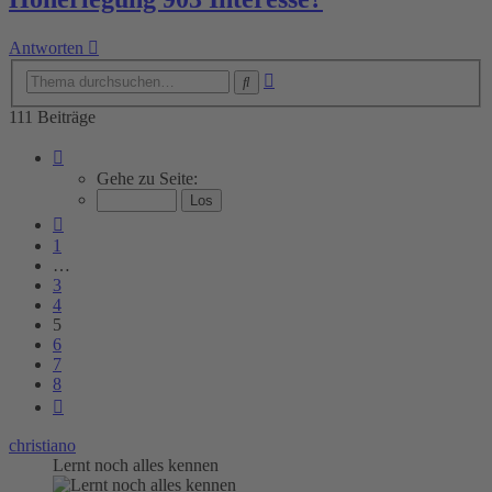
Antworten
Erweiterte
Suche
Suche
111 Beiträge
Seite
5
Gehe zu Seite:
von
8
Vorherige
1
…
3
4
5
6
7
8
Nächste
christiano
Lernt noch alles kennen