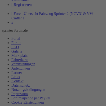
Registrieren
Foren-Übersicht
Fahrzeug
Sprinter 2 (NCV3) & VW
Crafter 1
Suche
sprinter-forum.de
Portal
Forum
FAQ
Galerie
Marktplatz
Fahrerkarte
Veranstaltungen
Anleitungen
Partner
Links
Kontakt
Datenschutz
Nutzungsbedingungen
Impressum
Forumsspende per PayPal
Cookie-Einstellungen