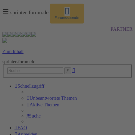
☰
sprinter-forum.de
Forumsspende
PARTNER
Zum Inhalt
sprinter-forum.de
Erweiterte
Suche
Suche
Schnellzugriff
Unbeantwortete Themen
Aktive Themen
Suche
FAQ
Anmelden