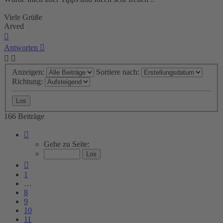
Viele Grüße
Arved
Nach
oben
Antworten
Anzeigen:
Sortiere nach:
Richtung:
166 Beiträge
Seite
12
Gehe zu Seite:
von
12
Vorherige
1
…
8
9
10
11