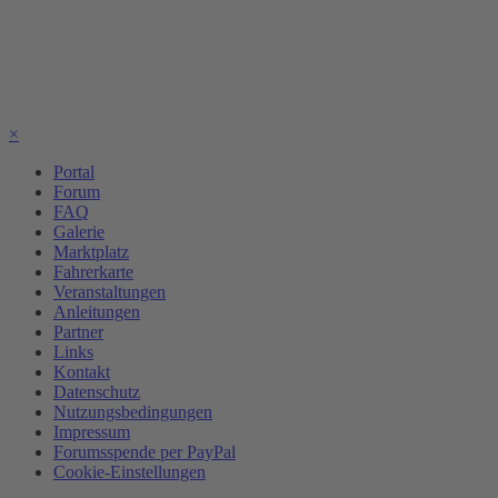
×
Portal
Forum
FAQ
Galerie
Marktplatz
Fahrerkarte
Veranstaltungen
Anleitungen
Partner
Links
Kontakt
Datenschutz
Nutzungsbedingungen
Impressum
Forumsspende per PayPal
Cookie-Einstellungen