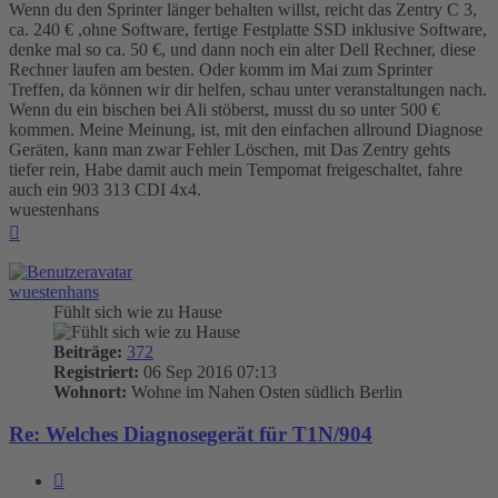
Wenn du den Sprinter länger behalten willst, reicht das Zentry C 3,
ca. 240 € ,ohne Software, fertige Festplatte SSD inklusive Software,
denke mal so ca. 50 €, und dann noch ein alter Dell Rechner, diese
Rechner laufen am besten. Oder komm im Mai zum Sprinter
Treffen, da können wir dir helfen, schau unter veranstaltungen nach.
Wenn du ein bischen bei Ali stöberst, musst du so unter 500 €
kommen. Meine Meinung, ist, mit den einfachen allround Diagnose
Geräten, kann man zwar Fehler Löschen, mit Das Zentry gehts
tiefer rein, Habe damit auch mein Tempomat freigeschaltet, fahre
auch ein 903 313 CDI 4x4.
wuestenhans
Nach
oben
wuestenhans
Fühlt sich wie zu Hause
Beiträge:
372
Registriert:
06 Sep 2016 07:13
Wohnort:
Wohne im Nahen Osten südlich Berlin
Re: Welches Diagnosegerät für T1N/904
Zitieren