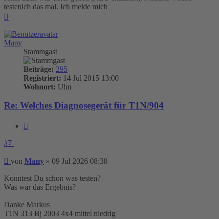
testenich das mal. Ich melde mich
Nach
oben
Many
Stammgast
Beiträge:
295
Registriert:
14 Jul 2015 13:00
Wohnort:
Ulm
Re: Welches Diagnosegerät für T1N/904
Zitieren
#7
Beitrag
von
Many
»
09 Jul 2026 08:38
Konntest Du schon was testen?
Was war das Ergebnis?
Danke Markus
T1N 313 Bj 2003 4x4 mittel niedrig