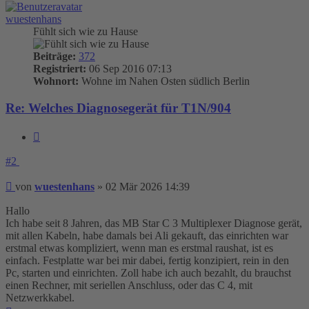
wuestenhans
Fühlt sich wie zu Hause
Beiträge:
372
Registriert:
06 Sep 2016 07:13
Wohnort:
Wohne im Nahen Osten südlich Berlin
Re: Welches Diagnosegerät für T1N/904
Zitieren
#2
Beitrag
von
wuestenhans
»
02 Mär 2026 14:39
Hallo
Ich habe seit 8 Jahren, das MB Star C 3 Multiplexer Diagnose gerät,
mit allen Kabeln, habe damals bei Ali gekauft, das einrichten war
erstmal etwas kompliziert, wenn man es erstmal raushat, ist es
einfach. Festplatte war bei mir dabei, fertig konzipiert, rein in den
Pc, starten und einrichten. Zoll habe ich auch bezahlt, du brauchst
einen Rechner, mit seriellen Anschluss, oder das C 4, mit
Netzwerkkabel.