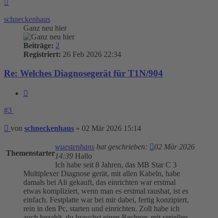
Nach
oben
schneckenhaus
Ganz neu hier
Beiträge:
2
Registriert:
26 Feb 2026 22:34
Re: Welches Diagnosegerät für T1N/904
Zitieren
#3
Beitrag
von
schneckenhaus
»
02 Mär 2026 15:14
wuestenhans
hat geschrieben:
02 Mär 2026
Themenstarter
14:39
Hallo
Ich habe seit 8 Jahren, das MB Star C 3
Multiplexer Diagnose gerät, mit allen Kabeln, habe
damals bei Ali gekauft, das einrichten war erstmal
etwas kompliziert, wenn man es erstmal raushat, ist es
einfach. Festplatte war bei mir dabei, fertig konzipiert,
rein in den Pc, starten und einrichten. Zoll habe ich
auch bezahlt, du brauchst einen Rechner, mit seriellen