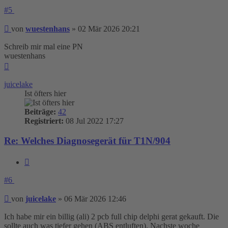
#5
Beitrag
von
wuestenhans
»
02 Mär 2026 20:21
Schreib mir mal eine PN
wuestenhans
Nach
oben
juicelake
Ist öfters hier
Beiträge:
42
Registriert:
08 Jul 2022 17:27
Re: Welches Diagnosegerät für T1N/904
Zitieren
#6
Beitrag
von
juicelake
»
06 Mär 2026 12:46
Ich habe mir ein billig (ali) 2 pcb full chip delphi gerat gekauft. Die
sollte auch was tiefer gehen (ABS entluften). Nachste woche