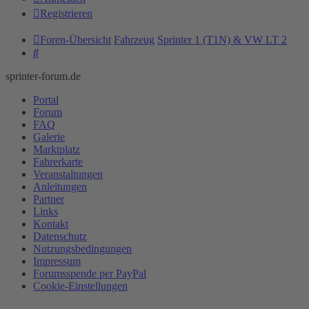
Registrieren
Foren-Übersicht
Fahrzeug
Sprinter 1 (T1N) & VW LT 2
Suche
sprinter-forum.de
Portal
Forum
FAQ
Galerie
Marktplatz
Fahrerkarte
Veranstaltungen
Anleitungen
Partner
Links
Kontakt
Datenschutz
Nutzungsbedingungen
Impressum
Forumsspende per PayPal
Cookie-Einstellungen