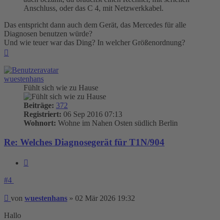
Anschluss, oder das C 4, mit Netzwerkkabel.
Das entspricht dann auch dem Gerät, das Mercedes für alle
Diagnosen benutzen würde?
Und wie teuer war das Ding? In welcher Größenordnung?
Nach
oben
wuestenhans
Fühlt sich wie zu Hause
Beiträge:
372
Registriert:
06 Sep 2016 07:13
Wohnort:
Wohne im Nahen Osten südlich Berlin
Re: Welches Diagnosegerät für T1N/904
Zitieren
#4
Beitrag
von
wuestenhans
»
02 Mär 2026 19:32
Hallo