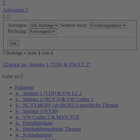
Nach
oben
Antworten
Anzeigen:
Sortiere nach:
Richtung:
7 Beiträge • Seite
1
von
1
Zurück zu „Sprinter 1 (T1N) & VW LT 2“
Gehe zu
Fahrzeug
↳ Sprinter 1 (T1N) & VW LT 2
↳ Sprinter 2 (NCV3) & VW Crafter 1
↳ NCV3 MOPF (ab 09-2013) spezifische Themen
↳ Sprinter 3 (VS30)
↳ VW Crafter 2 & MAN TGE
↳ Fremdfabrikate
↳ fabrikatübergeifende Themen
↳ Schraubertipps