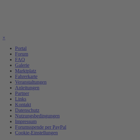
×
Portal
Forum
FAQ
Galerie
Marktplatz
Fahrerkarte
Veranstaltungen
Anleitungen
Partner
Links
Kontakt
Datenschutz
Nutzungsbedingungen
Impressum
Forumsspende per PayPal
Cookie-Einstellungen