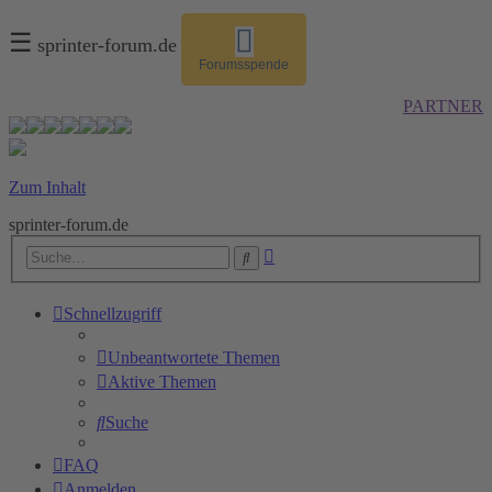
☰
sprinter-forum.de
Forumsspende
PARTNER
Zum Inhalt
sprinter-forum.de
Erweiterte
Suche
Suche
Schnellzugriff
Unbeantwortete Themen
Aktive Themen
Suche
FAQ
Anmelden