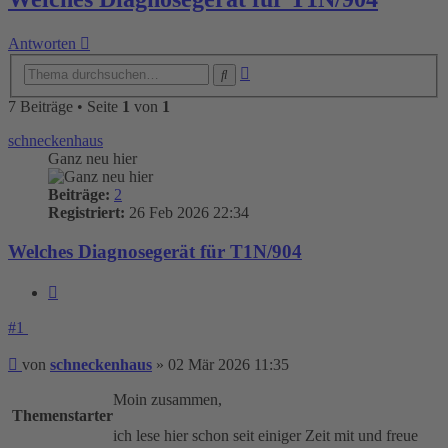
Antworten
Erweiterte
Suche
Suche
7 Beiträge • Seite
1
von
1
schneckenhaus
Ganz neu hier
Beiträge:
2
Registriert:
26 Feb 2026 22:34
Welches Diagnosegerät für T1N/904
Zitieren
#1
Beitrag
von
schneckenhaus
»
02 Mär 2026 11:35
Moin zusammen,
Themenstarter
ich lese hier schon seit einiger Zeit mit und freue