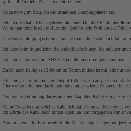
sprintshift Getriebe lässt sich nicht schalten.
Mega nervig im Stau, bei Moutstationen Campingplätzen etc.
Fehlercodes habe ich ausgelesen mit einem Delphi 150e immer die se
Wenn man diese löscht und „zügig“ losfährt kein Problem der Fehler
Eine Entschuldigung schonmal an alle Leute die dachten ich fahr au
Ich habe beim freundlichen die Ankerbleche hinten, die radlager und 
Ich habe auch direkt am ABS Stecker alle Sensoren gemessen passt.
Da ich auch fleißig seit 3 Jahren im Forum mitlese ist mir jede nur 
Ich habe gestern mit meinem Delphi 150e das esp ausgelesen und die 
Hier war zu erkennen das hinten links immer wieder Aussetzer hatte. 
Nun meine Vermutung das es an einem kaputten Kabel vom abs Stecker
Meine Frage ist nun welches Kabel ich dafür benutze, habe etwas von 
Ich würde das Kabel nach hinten legen und am vorgegeben Punkt wie
Bin durch euch im Forum sehr in die Materie eingestiegen und jetzt um