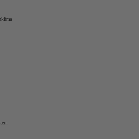
hklima
ken.