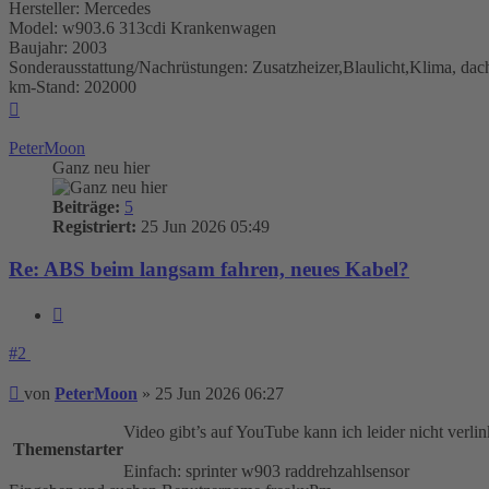
Hersteller: Mercedes
Model: w903.6 313cdi Krankenwagen
Baujahr: 2003
Sonderausstattung/Nachrüstungen: Zusatzheizer,Blaulicht,Klima, dac
km-Stand: 202000
Nach
oben
PeterMoon
Ganz neu hier
Beiträge:
5
Registriert:
25 Jun 2026 05:49
Re: ABS beim langsam fahren, neues Kabel?
Zitieren
#2
Beitrag
von
PeterMoon
»
25 Jun 2026 06:27
Video gibt’s auf YouTube kann ich leider nicht verlin
Themenstarter
Einfach: sprinter w903 raddrehzahlsensor