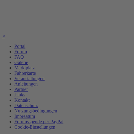
×
Portal
Forum
FAQ
Galerie
Marktplatz
Fahrerkarte
Veranstaltungen
Anleitungen
Partner
Links
Kontakt
Datenschutz
Nutzungsbedingungen
Impressum
Forumsspende per PayPal
Cookie-Einstellungen