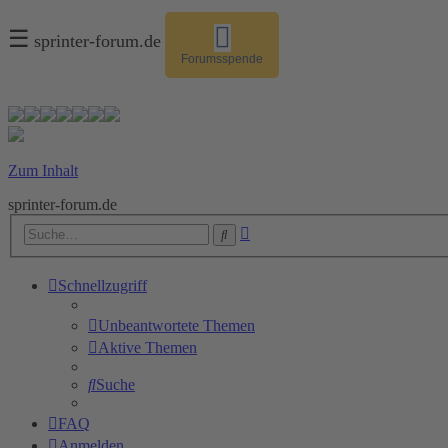
☰
sprinter-forum.de
Forumsspende
Zum Inhalt
sprinter-forum.de
Erweiterte
Suche
Suche
Schnellzugriff
Unbeantwortete Themen
Aktive Themen
Suche
FAQ
Anmelden