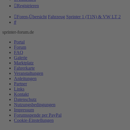
Registrieren
Foren-Übersicht
Fahrzeug
Sprinter 1 (T1N) & VW LT 2
Suche
sprinter-forum.de
Portal
Forum
FAQ
Galerie
Marktplatz
Fahrerkarte
Veranstaltungen
Anleitungen
Partner
Links
Kontakt
Datenschutz
Nutzungsbedingungen
Impressum
Forumsspende per PayPal
Cookie-Einstellungen