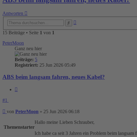
Antworten
Erweiterte
Suche
Suche
15 Beiträge • Seite
1
von
1
PeterMoon
Ganz neu hier
Beiträge:
5
Registriert:
25 Jun 2026 05:49
ABS beim langsam fahren, neues Kabel?
Zitieren
#1
Beitrag
von
PeterMoon
»
25 Jun 2026 06:18
Hallo meine Lieben Schrauber,
Themenstarter
Ich habe ca seit 3 Jahren ein Problem beim langsa