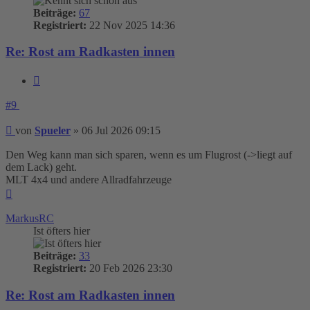
Beiträge:
67
Registriert:
22 Nov 2025 14:36
Re: Rost am Radkasten innen
Zitieren
#9
Beitrag
von
Spueler
»
06 Jul 2026 09:15
Den Weg kann man sich sparen, wenn es um Flugrost (->liegt auf
dem Lack) geht.
MLT 4x4 und andere Allradfahrzeuge
Nach
oben
MarkusRC
Ist öfters hier
Beiträge:
33
Registriert:
20 Feb 2026 23:30
Re: Rost am Radkasten innen