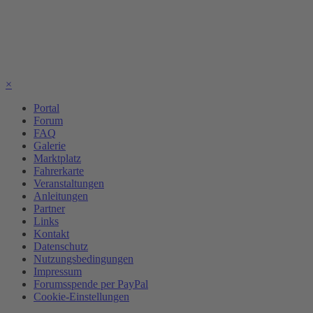
×
Portal
Forum
FAQ
Galerie
Marktplatz
Fahrerkarte
Veranstaltungen
Anleitungen
Partner
Links
Kontakt
Datenschutz
Nutzungsbedingungen
Impressum
Forumsspende per PayPal
Cookie-Einstellungen