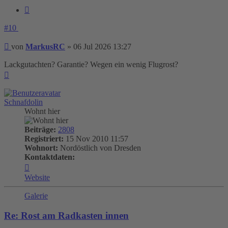
Zitieren
#10
Beitrag
von
MarkusRC
»
06 Jul 2026 13:27
Lackgutachten? Garantie? Wegen ein wenig Flugrost?
Nach
oben
Schnafdolin
Wohnt hier
Beiträge:
2808
Registriert:
15 Nov 2010 11:57
Wohnort:
Nordöstlich von Dresden
Kontaktdaten:
Kontaktdaten
von
Website
Schnafdolin
Galerie
Re: Rost am Radkasten innen