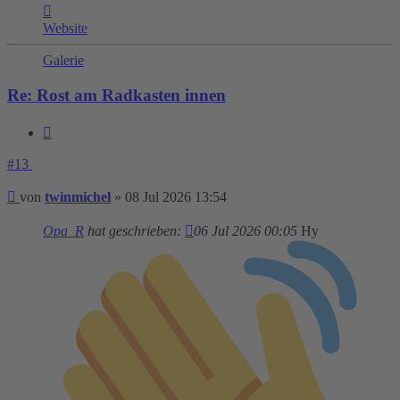
Kontaktdaten
von
Website
twinmichel
Galerie
Re: Rost am Radkasten innen
Zitieren
#13
Beitrag
von
twinmichel
»
08 Jul 2026 13:54
Opa_R
hat geschrieben:
06 Jul 2026 00:05
Hy