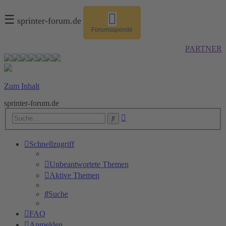
☰
sprinter-forum.de
Forumsspende
PARTNER
Zum Inhalt
sprinter-forum.de
Erweiterte
Suche
Suche
Schnellzugriff
Unbeantwortete Themen
Aktive Themen
Suche
FAQ
Anmelden