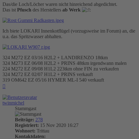
Das/die Loch/Löcher waren nicht hinreichend abgedichtet.
Das ist
Pfusch
des Herstellers
ab Werk
Ich biete LOKARI Innenkotflügel (vorzugsweise im Forum) an, die
u.a. das Spritzwasser abhalten.
324 M272 EZ 03/16 H2L2 + LANDIRENZO 18tkm
324 M273 EZ 06/08 H2L2 + PRINS 48tkm irgendwann malen
224 M272 EZ 09/08 H1L2 223tkm ohne FIN zu verkaufen
324 M272 EZ 02/07 H1L2 + PRINS verkauft
319 OM642 EZ 05/16 HYMER ML-I 540 verkauft
Nach
oben
twinmichel
Stammgast
Beiträge:
278
Registriert:
15 Nov 2020 16:27
Wohnort:
Trittau
Kontaktdaten: