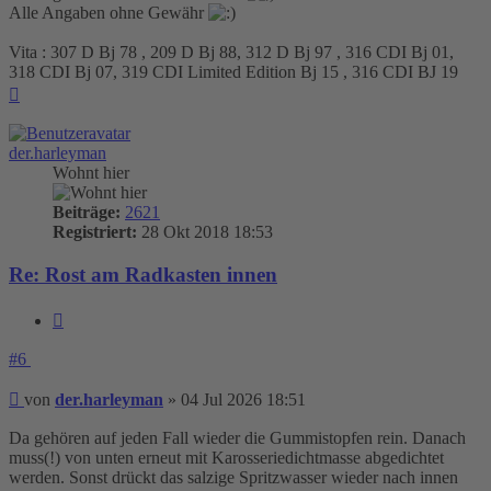
Alle Angaben ohne Gewähr
Vita : 307 D Bj 78 , 209 D Bj 88, 312 D Bj 97 , 316 CDI Bj 01,
318 CDI Bj 07, 319 CDI Limited Edition Bj 15 , 316 CDI BJ 19
Nach
oben
der.harleyman
Wohnt hier
Beiträge:
2621
Registriert:
28 Okt 2018 18:53
Re: Rost am Radkasten innen
Zitieren
#6
Beitrag
von
der.harleyman
»
04 Jul 2026 18:51
Da gehören auf jeden Fall wieder die Gummistopfen rein. Danach
muss(!) von unten erneut mit Karosseriedichtmasse abgedichtet
werden. Sonst drückt das salzige Spritzwasser wieder nach innen