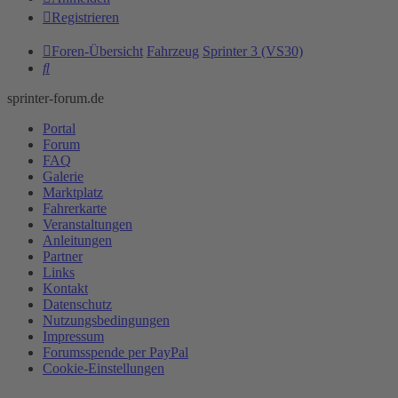
Registrieren
Foren-Übersicht
Fahrzeug
Sprinter 3 (VS30)
Suche
sprinter-forum.de
Portal
Forum
FAQ
Galerie
Marktplatz
Fahrerkarte
Veranstaltungen
Anleitungen
Partner
Links
Kontakt
Datenschutz
Nutzungsbedingungen
Impressum
Forumsspende per PayPal
Cookie-Einstellungen