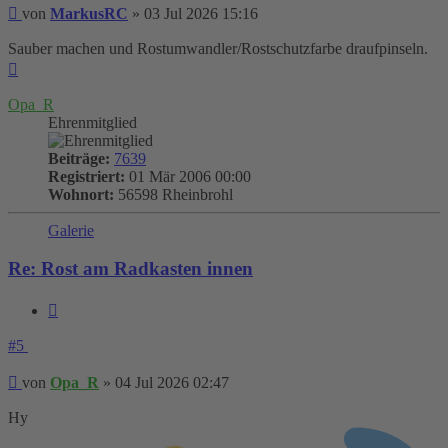
Beitrag
von
MarkusRC
»
03 Jul 2026 15:16
Sauber machen und Rostumwandler/Rostschutzfarbe draufpinseln.
Nach
oben
Opa_R
Ehrenmitglied
Beiträge:
7639
Registriert:
01 Mär 2006 00:00
Wohnort:
56598 Rheinbrohl
Galerie
Re: Rost am Radkasten innen
Zitieren
#5
Beitrag
von
Opa_R
»
04 Jul 2026 02:47
Hy