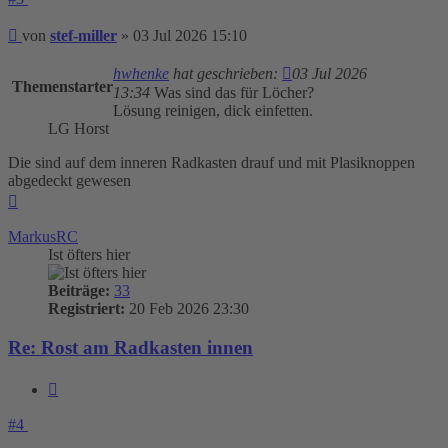
Beitrag
von
stef-miller
»
03 Jul 2026 15:10
hwhenke
hat geschrieben:
03 Jul 2026
Themenstarter
13:34
Was sind das für Löcher?
Lösung reinigen, dick einfetten.
LG Horst
Die sind auf dem inneren Radkasten drauf und mit Plasiknoppen
abgedeckt gewesen
Nach
oben
MarkusRC
Ist öfters hier
Beiträge:
33
Registriert:
20 Feb 2026 23:30
Re: Rost am Radkasten innen
Zitieren
#4