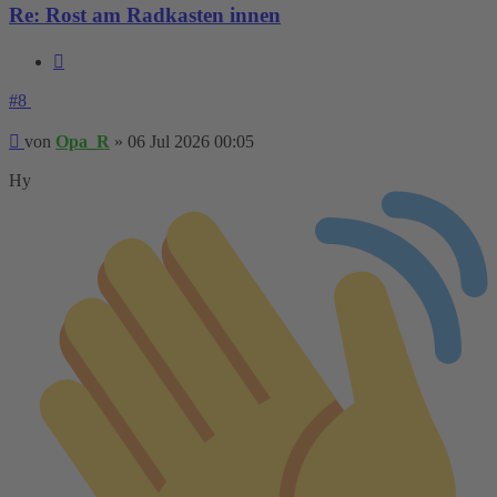
Re: Rost am Radkasten innen
Zitieren
#8
Beitrag
von
Opa_R
»
06 Jul 2026 00:05
Hy