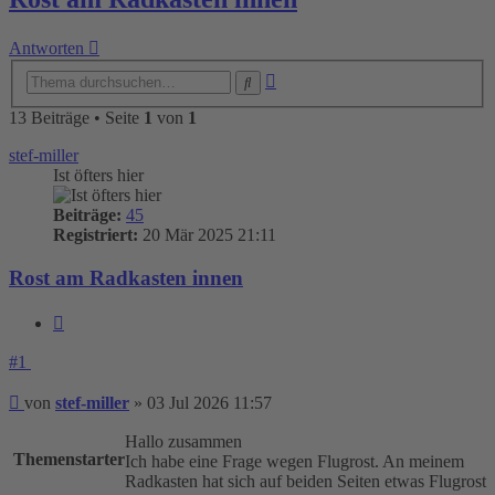
Antworten
Erweiterte
Suche
Suche
13 Beiträge • Seite
1
von
1
stef-miller
Ist öfters hier
Beiträge:
45
Registriert:
20 Mär 2025 21:11
Rost am Radkasten innen
Zitieren
#1
Beitrag
von
stef-miller
»
03 Jul 2026 11:57
Hallo zusammen
Themenstarter
Ich habe eine Frage wegen Flugrost. An meinem
Radkasten hat sich auf beiden Seiten etwas Flugrost