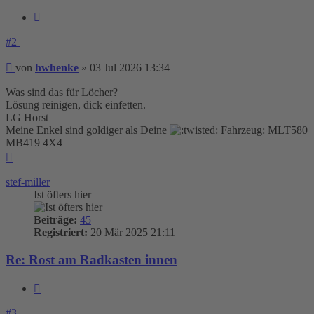
Zitieren
#2
Beitrag
von
hwhenke
»
03 Jul 2026 13:34
Was sind das für Löcher?
Lösung reinigen, dick einfetten.
LG Horst
Meine Enkel sind goldiger als Deine
Fahrzeug: MLT580
MB419 4X4
Nach
oben
stef-miller
Ist öfters hier
Beiträge:
45
Registriert:
20 Mär 2025 21:11
Re: Rost am Radkasten innen
Zitieren
#3