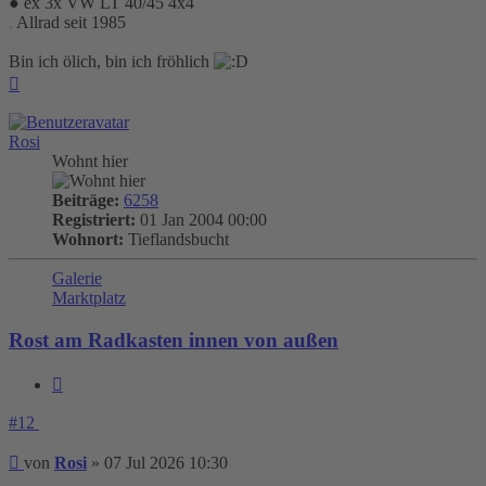
● ex 3x VW LT 40/45 4x4
.
Allrad seit 1985
Bin ich ölich, bin ich fröhlich
Nach
oben
Rosi
Wohnt hier
Beiträge:
6258
Registriert:
01 Jan 2004 00:00
Wohnort:
Tieflandsbucht
Galerie
Marktplatz
Rost am Radkasten innen von außen
Zitieren
#12
Beitrag
von
Rosi
»
07 Jul 2026 10:30