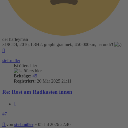
der harleyman
319CDI, 2016, L3H2, graphitgraumet., 450.000km, na und?!
Nach
oben
stef-miller
Ist öfters hier
Beiträge:
45
Registriert:
20 Mär 2025 21:11
Re: Rost am Radkasten innen
Zitieren
#7
Beitrag
von
stef-miller
»
05 Jul 2026 22:40