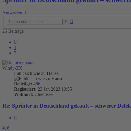
Antworten
Erweiterte
Suche
Suche
25 Beiträge
Vorherige
1
2
Windy-ZX
Fühlt sich wie zu Hause
Beiträge:
486
Registriert:
23 Jan 2023 10:55
Wohnort:
Chiemsee
Re: Sprinter in Deutschland gekauft – schwerer Defe
Zitieren
#16