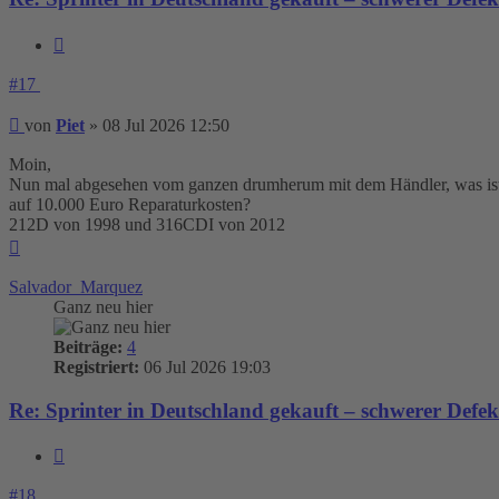
Zitieren
#17
Beitrag
von
Piet
»
08 Jul 2026 12:50
Moin,
Nun mal abgesehen vom ganzen drumherum mit dem Händler, was ist d
auf 10.000 Euro Reparaturkosten?
212D von 1998 und 316CDI von 2012
Nach
oben
Salvador_Marquez
Ganz neu hier
Beiträge:
4
Registriert:
06 Jul 2026 19:03
Re: Sprinter in Deutschland gekauft – schwerer Defe
Zitieren
#18