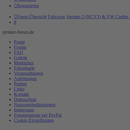
Registrieren
Foren-Übersicht
Fahrzeug
Sprinter 2 (NCV3) & VW Crafter 
Suche
sprinter-forum.de
Portal
Forum
FAQ
Galerie
Marktplatz
Fahrerkarte
Veranstaltungen
Anleitungen
Partner
Links
Kontakt
Datenschutz
Nutzungsbedingungen
Impressum
Forumsspende per PayPal
Cookie-Einstellungen