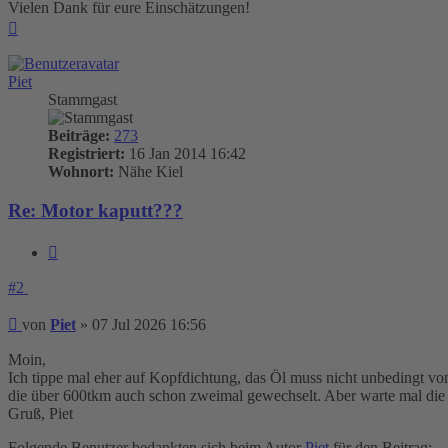
Vielen Dank für eure Einschätzungen!
Nach
oben
Piet
Stammgast
Beiträge:
273
Registriert:
16 Jan 2014 16:42
Wohnort:
Nähe Kiel
Re: Motor kaputt???
Zitieren
#2
Beitrag
von
Piet
»
07 Jul 2026 16:56
Moin,
Ich tippe mal eher auf Kopfdichtung, das Öl muss nicht unbedingt vo
die über 600tkm auch schon zweimal gewechselt. Aber warte mal die 
Gruß, Piet
Folgende Benutzer bedankten sich beim Autor
Piet
für den Beitrag: