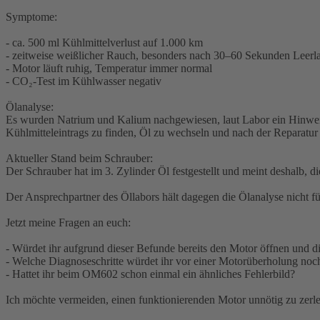
Symptome:
- ca. 500 ml Kühlmittelverlust auf 1.000 km
- zeitweise weißlicher Rauch, besonders nach 30–60 Sekunden Leer
- Motor läuft ruhig, Temperatur immer normal
- CO₂-Test im Kühlwasser negativ
Ölanalyse:
Es wurden Natrium und Kalium nachgewiesen, laut Labor ein Hinweis 
Kühlmitteleintrags zu finden, Öl zu wechseln und nach der Reparatur
Aktueller Stand beim Schrauber:
Der Schrauber hat im 3. Zylinder Öl festgestellt und meint deshalb, 
Der Ansprechpartner des Öllabors hält dagegen die Ölanalyse nicht für
Jetzt meine Fragen an euch:
- Würdet ihr aufgrund dieser Befunde bereits den Motor öffnen und d
- Welche Diagnoseschritte würdet ihr vor einer Motorüberholung no
- Hattet ihr beim OM602 schon einmal ein ähnliches Fehlerbild?
Ich möchte vermeiden, einen funktionierenden Motor unnötig zu zerle