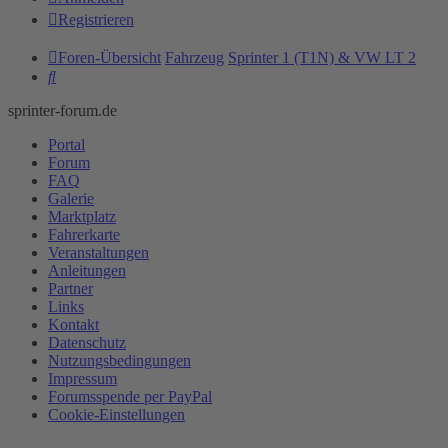
Registrieren
Foren-Übersicht
Fahrzeug
Sprinter 1 (T1N) & VW LT 2
Suche
sprinter-forum.de
Portal
Forum
FAQ
Galerie
Marktplatz
Fahrerkarte
Veranstaltungen
Anleitungen
Partner
Links
Kontakt
Datenschutz
Nutzungsbedingungen
Impressum
Forumsspende per PayPal
Cookie-Einstellungen