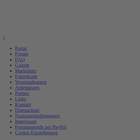
×
Portal
Forum
FAQ
Galerie
Marktplatz
Fahrerkarte
Veranstaltungen
Anleitungen
Partner
Links
Kontakt
Datenschutz
Nutzungsbedingungen
Impressum
Forumsspende per PayPal
Cookie-Einstellungen