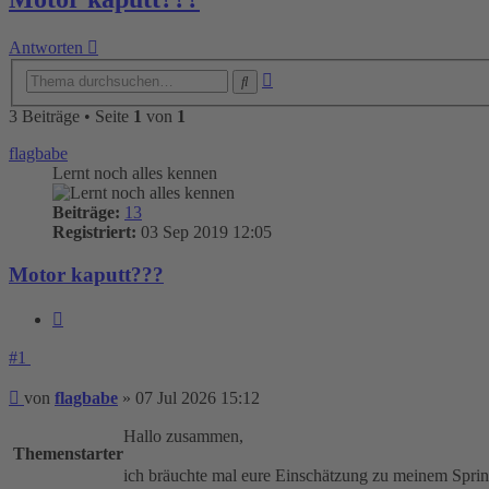
Antworten
Erweiterte
Suche
Suche
3 Beiträge • Seite
1
von
1
flagbabe
Lernt noch alles kennen
Beiträge:
13
Registriert:
03 Sep 2019 12:05
Motor kaputt???
Zitieren
#1
Beitrag
von
flagbabe
»
07 Jul 2026 15:12
Hallo zusammen,
Themenstarter
ich bräuchte mal eure Einschätzung zu meinem Spri