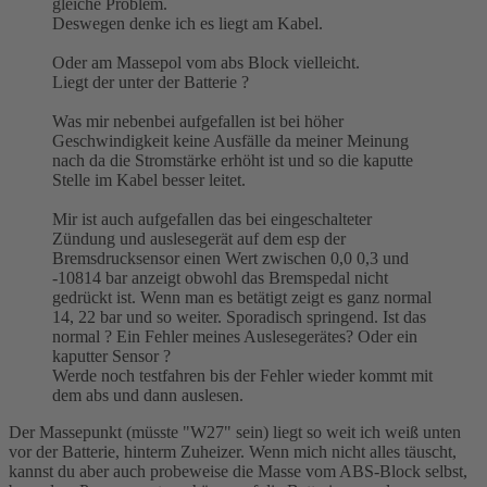
gleiche Problem.
Deswegen denke ich es liegt am Kabel.
Oder am Massepol vom abs Block vielleicht.
Liegt der unter der Batterie ?
Was mir nebenbei aufgefallen ist bei höher
Geschwindigkeit keine Ausfälle da meiner Meinung
nach da die Stromstärke erhöht ist und so die kaputte
Stelle im Kabel besser leitet.
Mir ist auch aufgefallen das bei eingeschalteter
Zündung und auslesegerät auf dem esp der
Bremsdrucksensor einen Wert zwischen 0,0 0,3 und
-10814 bar anzeigt obwohl das Bremspedal nicht
gedrückt ist. Wenn man es betätigt zeigt es ganz normal
14, 22 bar und so weiter. Sporadisch springend. Ist das
normal ? Ein Fehler meines Auslesegerätes? Oder ein
kaputter Sensor ?
Werde noch testfahren bis der Fehler wieder kommt mit
dem abs und dann auslesen.
Der Massepunkt (müsste "W27" sein) liegt so weit ich weiß unten
vor der Batterie, hinterm Zuheizer. Wenn mich nicht alles täuscht,
kannst du aber auch probeweise die Masse vom ABS-Block selbst,