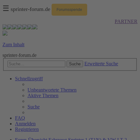
☰
sprinter-forum.de
Forumsspende
PARTNER
Zum Inhalt
sprinter-forum.de
Erweiterte Suche
Suche
Schnellzugriff
Unbeantwortete Themen
Aktive Themen
Suche
FAQ
Anmelden
Registrieren
Foren-Übersicht
Fahrzeug
Sprinter 1 (T1N) & VW LT 2