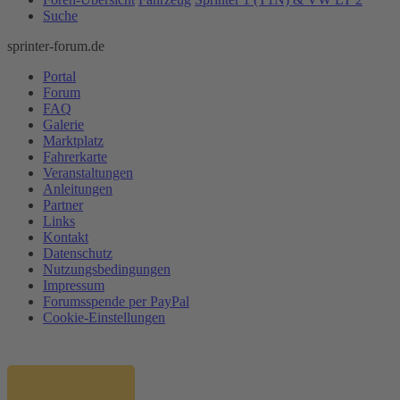
Suche
sprinter-forum.de
Portal
Forum
FAQ
Galerie
Marktplatz
Fahrerkarte
Veranstaltungen
Anleitungen
Partner
Links
Kontakt
Datenschutz
Nutzungsbedingungen
Impressum
Forumsspende per PayPal
Cookie-Einstellungen