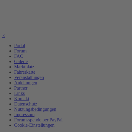
×
Portal
Forum
FAQ
Galerie
Marktplatz
Fahrerkarte
Veranstaltungen
Anleitungen
Partner
Links
Kontakt
Datenschutz
Nutzungsbedingungen
Impressum
Forumsspende per PayPal
Cookie-Einstellungen