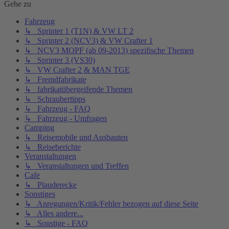
Gehe zu
Fahrzeug
↳ Sprinter 1 (T1N) & VW LT 2
↳ Sprinter 2 (NCV3) & VW Crafter 1
↳ NCV3 MOPF (ab 09-2013) spezifische Themen
↳ Sprinter 3 (VS30)
↳ VW Crafter 2 & MAN TGE
↳ Fremdfabrikate
↳ fabrikatübergeifende Themen
↳ Schraubertipps
↳ Fahrzeug - FAQ
↳ Fahrzeug - Umfragen
Camping
↳ Reisemobile und Ausbauten
↳ Reiseberichte
Veranstaltungen
↳ Veranstaltungen und Treffen
Cafe
↳ Plauderecke
Sonstiges
↳ Anregungen/Kritik/Fehler bezogen auf diese Seite
↳ Alles andere...
↳ Sonstige - FAQ