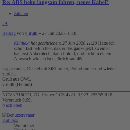
Re: ABS beim langsam fahren, neues Kabel?
Zitieren
#9
Beitrag
von
v-dulli
»
27 Jun 2026 18:18
Kühltaxi
hat geschrieben:
27 Jun 2026 11:20
Hatte ich
schon fast befürchtet, daß er das ganze jetzt zweimal
hat, erst Ankerblech, dann Polrad, und nicht in einem
Anwasch wie ich ist natürlich saublöd.
Lager runter, Deckel mit SiRi runter, Polrad runter und wieder
zurück.
Gruß aus OWL
v-dulli (Helmut)
_______________________________________________________
NCV3 316CDI, 7G, Hymer GCS 4x2 i=3,923, 255/55 R18,
Verbrauch 9,69l
Nach oben
Kühltaxi
Wohnt hier