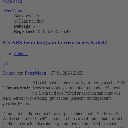
Nach oben
PeterMoon
Ganz neu hier
Beiträge:
5
Registriert:
25 Jun 2026 05:49
Re: ABS beim langsam fahren, neues Kabel?
Zitieren
#11
Beitrag
von
PeterMoon
»
07 Jul 2026 20:33
Also ich habe heute mein Rad runter gemacht, ABS
Themenstarter
Sensor raus (ging sehr einfach) mit einer Kamera
ins Loch und das Polrad angesehen sah okay aus.
ABS Sensor war dreckig, gut sauber gemacht, durchgedreht
gleicher Fehler.
Dann hab ich die Verkabelung aufgemachten an der Stelle wo die
Werkstatt „professionell“ den neuen Sensor verbunden hat und siehe
da die haben schnellverbinder genommen die in der Mitte so ein