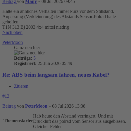
Beitrag
von
Many
»
08 Jul 2026 09:45
Hatte ein ähnliches Verhalten immer kurz vor dem Stillstand.
Anpassung (Verkleinerung) des Abstands Sensor-Polrad hatte
geholfen.
T1N 313 Bj 2003 4x4 mittel niedrig
Nach oben
PeterMoon
Ganz neu hier
Beiträge:
5
Registriert:
25 Jun 2026 05:49
Re: ABS beim langsam fahren, neues Kabel?
Zitieren
#13
Beitrag
von
PeterMoon
»
08 Jul 2026 13:38
Hab heute den Abstand verringert. Und mit
Themenstarter
Druckluft das polrad vom Sensor aus ausgeblasen.
Gleicher Fehler.