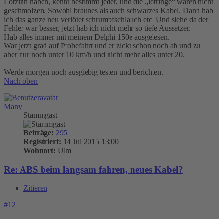
Lötzinn haben, kennt bestimmt jeder, und die „lötringe“ waren nicht
geschmolzen. Sowohl braunes als auch schwarzes Kabel. Dann hab
ich das ganze neu verlötet schrumpfschlauch etc. Und siehe da der
Fehler war besser, jetzt hab ich nicht mehr so tiefe Aussetzer.
Hab alles immer mit meinem Delphi 150e ausgelesen.
War jetzt grad auf Probefahrt und er zickt schon noch ab und zu
aber nur noch unter 10 km/h und nicht mehr alles unter 20.
Werde morgen noch ausgiebig testen und berichten.
Nach oben
Many
Stammgast
Beiträge:
295
Registriert:
14 Jul 2015 13:00
Wohnort:
Ulm
Re: ABS beim langsam fahren, neues Kabel?
Zitieren
#12