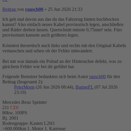
Beitrag
von
rausch00
»
25 Jun 2026 21:33
Ich geh mal davon aus das du das Fahrzeug hinten hochbocken
kannst? Also einfach neues Kabel provisorisch legen, anschließen
und Räder drehen lassen. Querschnitt müsste 0,75mm² sein. Fürs
provisorium kannste auch größeres legen.
Könntest theoretisch auch links und rechts mit den Original Kabeln
vertauschen und sehen ob der Fehler mitwandert.
Bei mir war damals ein Polrad an der Hinterachse defekt, was zu
gleichem Fehler wie bei dir geführt hat.
Folgende Benutzer bedankten sich beim Autor
rausch00
für den
Beitrag (Insgesamt 2):
PeterMoon
(26 Jun 2026 08:44),
BamseFL
(07 Jul 2026
23:19)
Mercedes Benz Sprinter
211
CDI
80kw, 109PS
Bj. 2001
Bodengruppe: Kasten L2H1
>600.000km 1. Motor 1. Karrosse