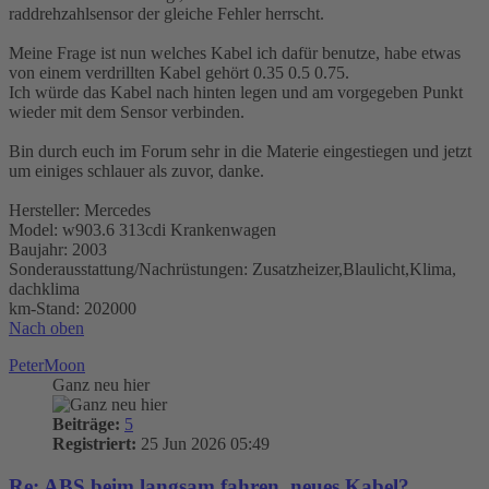
raddrehzahlsensor der gleiche Fehler herrscht.
Meine Frage ist nun welches Kabel ich dafür benutze, habe etwas
von einem verdrillten Kabel gehört 0.35 0.5 0.75.
Ich würde das Kabel nach hinten legen und am vorgegeben Punkt
wieder mit dem Sensor verbinden.
Bin durch euch im Forum sehr in die Materie eingestiegen und jetzt
um einiges schlauer als zuvor, danke.
Hersteller: Mercedes
Model: w903.6 313cdi Krankenwagen
Baujahr: 2003
Sonderausstattung/Nachrüstungen: Zusatzheizer,Blaulicht,Klima,
dachklima
km-Stand: 202000
Nach oben
PeterMoon
Ganz neu hier
Beiträge:
5
Registriert:
25 Jun 2026 05:49
Re: ABS beim langsam fahren, neues Kabel?