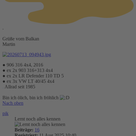
.
Grüße vom Balkan
Martin
● 906 316 4x4, 2016
● ex 2x 903 316+313 4x4
● ex 2x LR Defender 110 TD 5
● ex 3x VW LT 40/45 4x4
.
Allrad seit 1985
Bin ich ölich, bin ich fröhlich
Nach oben
pik
Lernt noch alles kennen
Beiträge:
16
Registriert:
11 Aug 2025 10:40