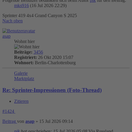
Folgende Benutzer bedankten sich beim Autor
pik
für den Beitrag:
mks916
(16 Jul 2026 22:29)
Sprinter 419 4x4 Grand Canyon S 2025
Nach oben
asap
Wohnt hier
Beiträge:
3456
Registriert:
26 Okt 2020 15:07
Wohnort:
Berlin-Charlottenburg
Galerie
Marktplatz
Re: Sprinter-Impressionen (Foto-Thread)
Zitieren
#1424
Beitrag
von
asap
»
15 Jul 2026 09:14
pik
hat geschrieben:
15 Jul 2026 05:08
Via Russland,