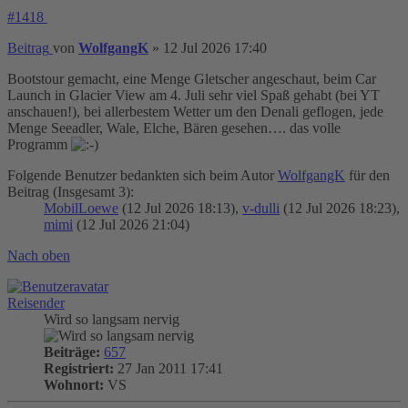
#1418
Beitrag
von
WolfgangK
»
12 Jul 2026 17:40
Bootstour gemacht, eine Menge Gletscher angeschaut, beim Car
Launch in Glacier View am 4. Juli sehr viel Spaß gehabt (bei YT
anschauen!), bei allerbestem Wetter um den Denali geflogen, jede
Menge Seeadler, Wale, Elche, Bären gesehen…. das volle
Programm
Folgende Benutzer bedankten sich beim Autor
WolfgangK
für den
Beitrag (Insgesamt 3):
MobilLoewe
(12 Jul 2026 18:13),
v-dulli
(12 Jul 2026 18:23),
mimi
(12 Jul 2026 21:04)
Nach oben
Reisender
Wird so langsam nervig
Beiträge:
657
Registriert:
27 Jan 2011 17:41
Wohnort:
VS