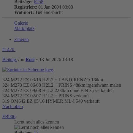
Beiträge:
6258
Registriert:
01 Jan 2004 00:00
Wohnort:
Tieflandsbucht
Galerie
Marktplatz
Zitieren
#1420
Beitrag
von
Rosi
»
13 Jul 2026 13:18
324 M272 EZ 03/16 H2L2 + LANDIRENZO 18tkm
324 M273 EZ 06/08 H2L2 + PRINS 48tkm irgendwann malen
224 M272 EZ 09/08 H1L2 223tkm ohne FIN zu verkaufen
324 M272 EZ 02/07 H1L2 + PRINS verkauft
319 OM642 EZ 05/16 HYMER ML-I 540 verkauft
Nach oben
FB906
Lernt noch alles kennen
Beiträge:
12