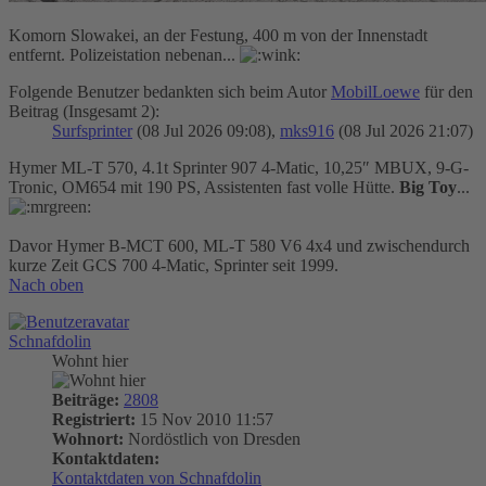
Komorn Slowakei, an der Festung, 400 m von der Innenstadt
entfernt. Polizeistation nebenan...
Folgende Benutzer bedankten sich beim Autor
MobilLoewe
für den
Beitrag (Insgesamt 2):
Surfsprinter
(08 Jul 2026 09:08),
mks916
(08 Jul 2026 21:07)
Hymer ML-T 570, 4.1t Sprinter 907 4-Matic, 10,25″ MBUX, 9-G-
Tronic, OM654 mit 190 PS, Assistenten fast volle Hütte.
Big Toy
...
Davor Hymer B-MCT 600, ML-T 580 V6 4x4 und zwischendurch
kurze Zeit GCS 700 4-Matic, Sprinter seit 1999.
Nach oben
Schnafdolin
Wohnt hier
Beiträge:
2808
Registriert:
15 Nov 2010 11:57
Wohnort:
Nordöstlich von Dresden
Kontaktdaten:
Kontaktdaten von Schnafdolin