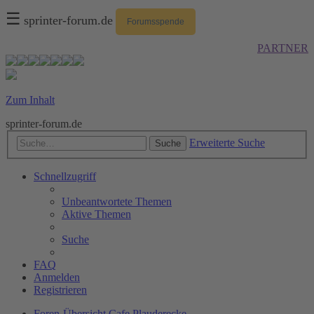
☰
sprinter-forum.de
Forumsspende
PARTNER
Zum Inhalt
sprinter-forum.de
Erweiterte Suche
Suche
Schnellzugriff
Unbeantwortete Themen
Aktive Themen
Suche
FAQ
Anmelden
Registrieren
Foren-Übersicht
Cafe
Plauderecke