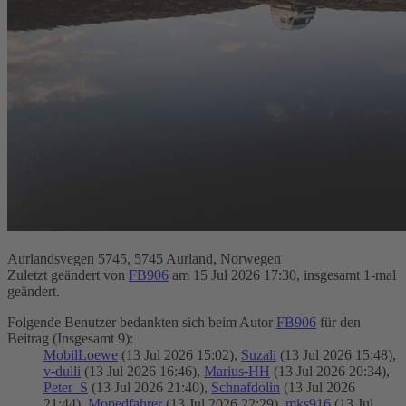
Aurlandsvegen 5745, 5745 Aurland, Norwegen
Zuletzt geändert von
FB906
am 15 Jul 2026 17:30, insgesamt 1-mal
geändert.
Folgende Benutzer bedankten sich beim Autor
FB906
für den
Beitrag (Insgesamt 9):
MobilLoewe
(13 Jul 2026 15:02),
Suzali
(13 Jul 2026 15:48),
v-dulli
(13 Jul 2026 16:46),
Marius-HH
(13 Jul 2026 20:34),
Peter_S
(13 Jul 2026 21:40),
Schnafdolin
(13 Jul 2026
21:44),
Mopedfahrer
(13 Jul 2026 22:29),
mks916
(13 Jul