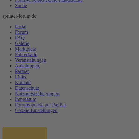
Suche
sprinter-forum.de
Portal
Forum
FAQ
Galerie
Marktplatz
Fahrerkarte
Veranstaltungen
Anleitungen
Partner
Links
Kontakt
Datenschutz
Nutzungsbedingungen
Impressum
Forumsspende per PayPal
Cookie-Einstellungen