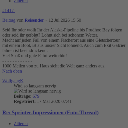
Zitieren
#1417
Beitrag
von
Reisender
»
12 Jul 2026 15:50
Seid Ihr oder wollt Ihr der Alaska-Pipeline bis Prudhoe Bay folgen
oder seid ihr gefolgt? Lohnt sich bei schönem Wetter.
Macht auf jeden Fall von einem Fischerort aus eine Gletschertour
mit einem Boot, ist aus unsrer Sicht lohnend. Auch zum Exit Galcier
fahren ist beeindruckend.
Viel Spaß und gute Fahrt weiterhin!
-.-.-.-.-.-.-.-.-.-.-.-
1000 Meilen von zu Haus sieht die Welt ganz anders aus..
Nach oben
WolfgangK
Wird so langsam nervig
Beiträge:
679
Registriert:
17 Mär 2020 07:41
Re: Sprinter-Impressionen (Foto-Thread)
Zitieren