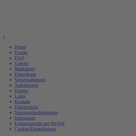
×
Portal
Forum
FAQ
Galerie
Marktplatz
Fahrerkarte
Veranstaltungen
Anleitungen
Partner
Links
Kontakt
Datenschutz
Nutzungsbedingungen
Impressum
Forumsspende per PayPal
Cookie-Einstellungen