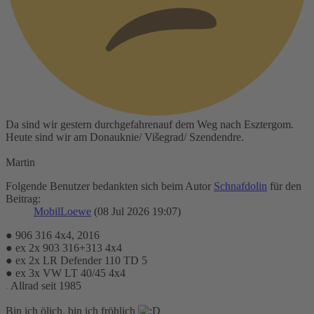
Da sind wir gestern durchgefahrenauf dem Weg nach Esztergom.
Heute sind wir am Donauknie/ Višegrad/ Szendendre.
Martin
Folgende Benutzer bedankten sich beim Autor
Schnafdolin
für den
Beitrag:
MobilLoewe
(08 Jul 2026 19:07)
● 906 316 4x4, 2016
● ex 2x 903 316+313 4x4
● ex 2x LR Defender 110 TD 5
● ex 3x VW LT 40/45 4x4
.
Allrad seit 1985
Bin ich ölich, bin ich fröhlich