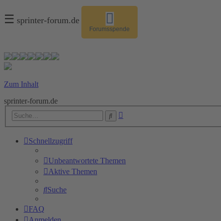
☰
sprinter-forum.de
Forumsspende
Zum Inhalt
sprinter-forum.de
Erweiterte
Suche
Suche
Schnellzugriff
Unbeantwortete Themen
Aktive Themen
Suche
FAQ
Anmelden