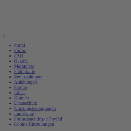
×
Portal
Forum
FAQ
Galerie
Marktplatz
Fahrerkarte
Veranstaltungen
Anleitungen
Partner
Links
Kontakt
Datenschutz
Nutzungsbedingungen
Impressum
Forumsspende per PayPal
Cookie-Einstellungen