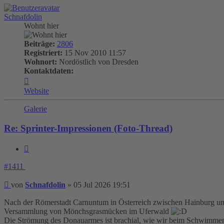
Schnafdolin
Wohnt hier
Beiträge:
2806
Registriert:
15 Nov 2010 11:57
Wohnort:
Nordöstlich von Dresden
Kontaktdaten:
Kontaktdaten
von
Website
Schnafdolin
Galerie
Re: Sprinter-Impressionen (Foto-Thread)
Zitieren
#1411
Beitrag
von
Schnafdolin
»
05 Jul 2026 19:51
Nach der Römerstadt Carnuntum in Österreich zwischen Hainburg und 
Versammlung von Mönchsgrasmücken im Uferwald
Die Strömung des Donauarmes ist brachial, wie wir beim Schwimm