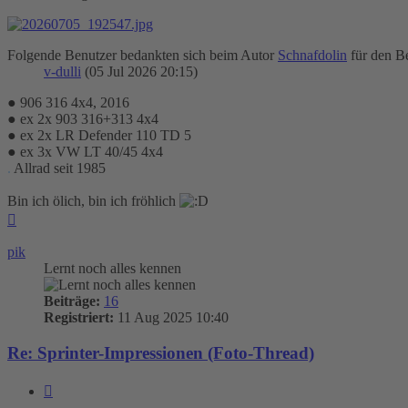
Folgende Benutzer bedankten sich beim Autor
Schnafdolin
für den Be
v-dulli
(05 Jul 2026 20:15)
● 906 316 4x4, 2016
● ex 2x 903 316+313 4x4
● ex 2x LR Defender 110 TD 5
● ex 3x VW LT 40/45 4x4
.
Allrad seit 1985
Bin ich ölich, bin ich fröhlich
Nach
oben
pik
Lernt noch alles kennen
Beiträge:
16
Registriert:
11 Aug 2025 10:40
Re: Sprinter-Impressionen (Foto-Thread)
Zitieren