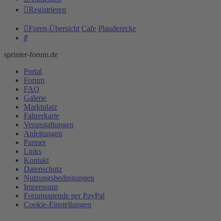
Registrieren
Foren-Übersicht
Cafe
Plauderecke
Suche
sprinter-forum.de
Portal
Forum
FAQ
Galerie
Marktplatz
Fahrerkarte
Veranstaltungen
Anleitungen
Partner
Links
Kontakt
Datenschutz
Nutzungsbedingungen
Impressum
Forumsspende per PayPal
Cookie-Einstellungen