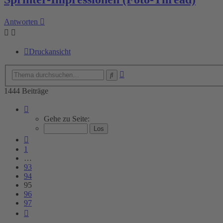
Antworten
Druckansicht
Erweiterte
Suche
Suche
1444 Beiträge
Seite
95
Gehe zu Seite:
von
97
Vorherige
1
…
93
94
95
96
97
Nächste