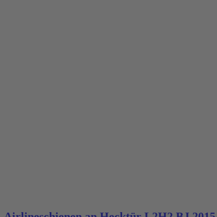
Airlineschienen an Hecktür L2H2 BJ 2015