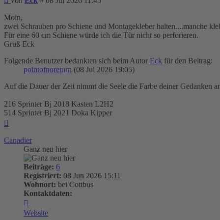
von
Eck
»
08 Jul 2026 11:45
Moin,
zwei Schrauben pro Schiene und Montagekleber halten....manche kle
Für eine 60 cm Schiene würde ich die Tür nicht so perforieren.
Gruß Eck
Folgende Benutzer bedankten sich beim Autor
Eck
für den Beitrag:
pointofnoreturn
(08 Jul 2026 19:05)
Auf die Dauer der Zeit nimmt die Seele die Farbe deiner Gedanken a
216 Sprinter Bj 2018 Kasten L2H2
514 Sprinter Bj 2021 Doka Kipper
Nach
oben
Canadier
Ganz neu hier
Beiträge:
6
Registriert:
08 Jun 2026 15:11
Wohnort:
bei Cottbus
Kontaktdaten:
Kontaktdaten
von
Website
Canadier