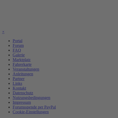
×
Portal
Forum
FAQ
Galerie
Marktplatz
Fahrerkarte
Veranstaltungen
Anleitungen
Partner
Links
Kontakt
Datenschutz
Nutzungsbedingungen
Impressum
Forumsspende per PayPal
Cookie-Einstellungen