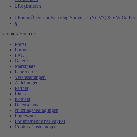
Registrieren
Foren-Übersicht
Fahrzeug
Sprinter 2 (NCV3) & VW Crafter 
Suche
sprinter-forum.de
Portal
Forum
FAQ
Galerie
Marktplatz
Fahrerkarte
Veranstaltungen
Anleitungen
Partner
Links
Kontakt
Datenschutz
Nutzungsbedingungen
Impressum
Forumsspende per PayPal
Cookie-Einstellungen