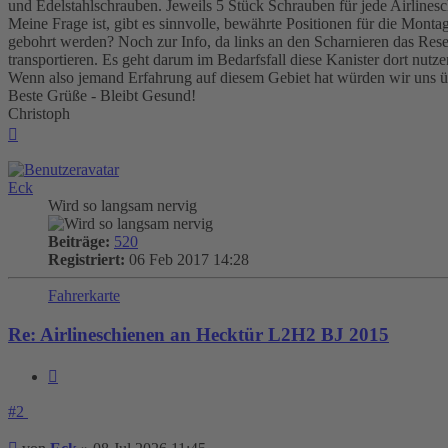
und Edelstahlschrauben. Jeweils 5 Stück Schrauben für jede Airlinesc
Meine Frage ist, gibt es sinnvolle, bewährte Positionen für die Mont
gebohrt werden? Noch zur Info, da links an den Scharnieren das Reserve
transportieren. Es geht darum im Bedarfsfall diese Kanister dort nut
Wenn also jemand Erfahrung auf diesem Gebiet hat würden wir uns üb
Beste Grüße - Bleibt Gesund!
Christoph
Nach
oben
Eck
Wird so langsam nervig
Beiträge:
520
Registriert:
06 Feb 2017 14:28
Fahrerkarte
Re: Airlineschienen an Hecktür L2H2 BJ 2015
Zitieren
#2
Beitrag