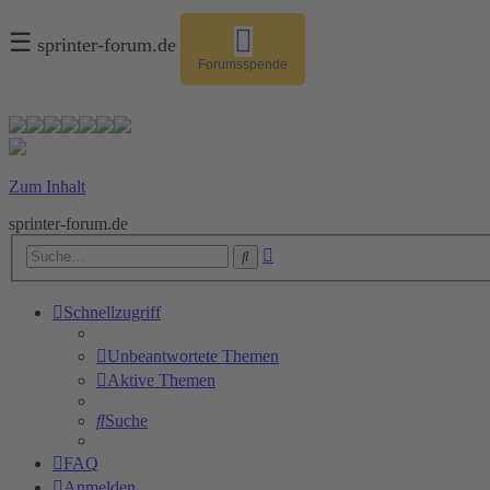
☰
sprinter-forum.de
Forumsspende
Zum Inhalt
sprinter-forum.de
Erweiterte
Suche
Suche
Schnellzugriff
Unbeantwortete Themen
Aktive Themen
Suche
FAQ
Anmelden