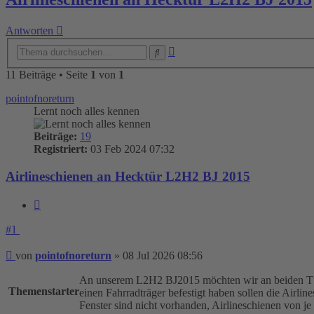
Antworten
Erweiterte
Suche
Suche
11 Beiträge • Seite
1
von
1
pointofnoreturn
Lernt noch alles kennen
Beiträge:
19
Registriert:
03 Feb 2024 07:32
Airlineschienen an Hecktür L2H2 BJ 2015
Zitieren
#1
Beitrag
von
pointofnoreturn
»
08 Jul 2026 08:56
An unserem L2H2 BJ2015 möchten wir an beiden Türen 
Themenstarter
einen Fahrradträger befestigt haben sollen die Airli
Fenster sind nicht vorhanden, Airlineschienen von j