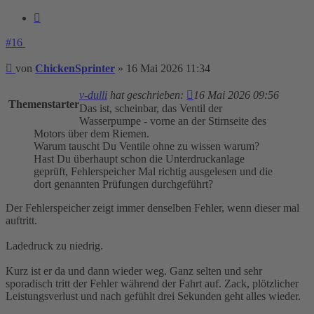
Zitieren
#16
Beitrag
von
ChickenSprinter
»
16 Mai 2026 11:34
v-dulli
hat geschrieben:
16 Mai 2026 09:56
Themenstarter
Das ist, scheinbar, das Ventil der
Wasserpumpe - vorne an der Stirnseite des
Motors über dem Riemen.
Warum tauscht Du Ventile ohne zu wissen warum?
Hast Du überhaupt schon die Unterdruckanlage
geprüft, Fehlerspeicher Mal richtig ausgelesen und die
dort genannten Prüfungen durchgeführt?
Der Fehlerspeicher zeigt immer denselben Fehler, wenn dieser mal
auftritt.
Ladedruck zu niedrig.
Kurz ist er da und dann wieder weg. Ganz selten und sehr
sporadisch tritt der Fehler während der Fahrt auf. Zack, plötzlicher
Leistungsverlust und nach gefühlt drei Sekunden geht alles wieder.