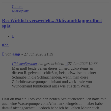
Galerie
Marktplatz
Re: Wirklich verzweifelt... Aktivatorklappe öffnet
spät
Zitieren
#22
Beitrag
von
asap
»
27 Jun 2026 21:39
ChickenSprinter
hat geschrieben:
27 Jun 2026 19:33
Man muß beide Seiten dieses Unterdrucksystems an
diesem Regelventil schließen, beispielsweise mit einer
Schraube in die Schlauchenden, wenn man diese
Zubehörwasserpumpen einbaut und zack= wie von
Wunderhand funktioniert alles wie aus dem Werk.
Hast du mal ein Foto von den beiden Schlauchenden, ich hatte mir
auch eine Wasserpumpe vom Aftermarkt eingebaut .... aber habe
darauf nicht geachtet ... jedoch habe ich bei kalten Motor auch