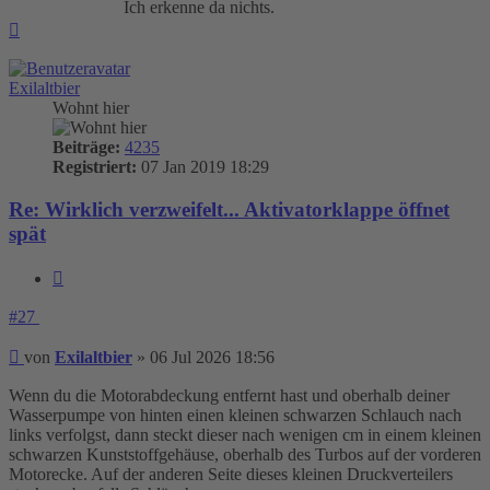
Ich erkenne da nichts.
Nach
oben
Exilaltbier
Wohnt hier
Beiträge:
4235
Registriert:
07 Jan 2019 18:29
Re: Wirklich verzweifelt... Aktivatorklappe öffnet
spät
Zitieren
#27
Beitrag
von
Exilaltbier
»
06 Jul 2026 18:56
Wenn du die Motorabdeckung entfernt hast und oberhalb deiner
Wasserpumpe von hinten einen kleinen schwarzen Schlauch nach
links verfolgst, dann steckt dieser nach wenigen cm in einem kleinen
schwarzen Kunststoffgehäuse, oberhalb des Turbos auf der vorderen
Motorecke. Auf der anderen Seite dieses kleinen Druckverteilers