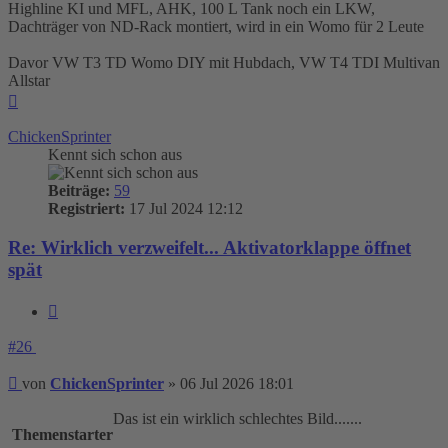
Highline KI und MFL, AHK, 100 L Tank noch ein LKW,
Dachträger von ND-Rack montiert, wird in ein Womo für 2 Leute
Davor VW T3 TD Womo DIY mit Hubdach, VW T4 TDI Multivan
Allstar
Nach
oben
ChickenSprinter
Kennt sich schon aus
Beiträge:
59
Registriert:
17 Jul 2024 12:12
Re: Wirklich verzweifelt... Aktivatorklappe öffnet
spät
Zitieren
#26
Beitrag
von
ChickenSprinter
»
06 Jul 2026 18:01
Das ist ein wirklich schlechtes Bild.......
Themenstarter