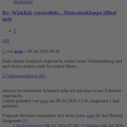
Marktplatz
Re: Wirklich verzweifelt... Aktivatorklappe öffnet
spät
Zitieren
#29
Beitrag
von
asap
»
08 Jul 2026 00:46
Habe diesen Schlauch zugemacht, bisher keine Fehlermeldung und
auch keine stottern mehr bei kalten Motor ....
unteren rot markierten Schlauch habe ich mit einer 4 mm Schraube
zugemacht.
Zuletzt geändert von
asap
am 08 Jul 2026 13:36, insgesamt 1-mal
geändert.
Folgende Benutzer bedankten sich beim Autor
asap
für den Beitrag
(Insgesamt 2):
ChickenSprinter
(08 Jul 2026 07:58),
Exilaltbier
(08 Jul 2026