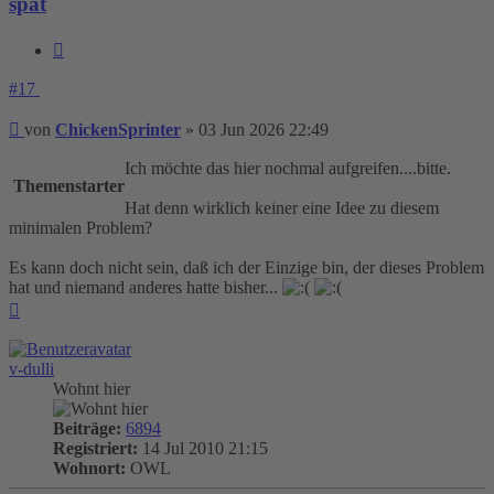
spät
Zitieren
#17
Beitrag
von
ChickenSprinter
»
03 Jun 2026 22:49
Ich möchte das hier nochmal aufgreifen....bitte.
Themenstarter
Hat denn wirklich keiner eine Idee zu diesem
minimalen Problem?
Es kann doch nicht sein, daß ich der Einzige bin, der dieses Problem
hat und niemand anderes hatte bisher...
Nach
oben
v-dulli
Wohnt hier
Beiträge:
6894
Registriert:
14 Jul 2010 21:15
Wohnort:
OWL