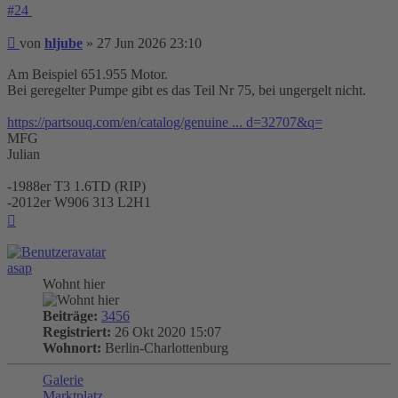
#24
Beitrag
von
hljube
»
27 Jun 2026 23:10
Am Beispiel 651.955 Motor.
Bei geregelter Pumpe gibt es das Teil Nr 75, bei ungergelt nicht.
https://partsouq.com/en/catalog/genuine ... d=32707&q=
MFG
Julian
-1988er T3 1.6TD (RIP)
-2012er W906 313 L2H1
Nach
oben
asap
Wohnt hier
Beiträge:
3456
Registriert:
26 Okt 2020 15:07
Wohnort:
Berlin-Charlottenburg
Galerie
Marktplatz