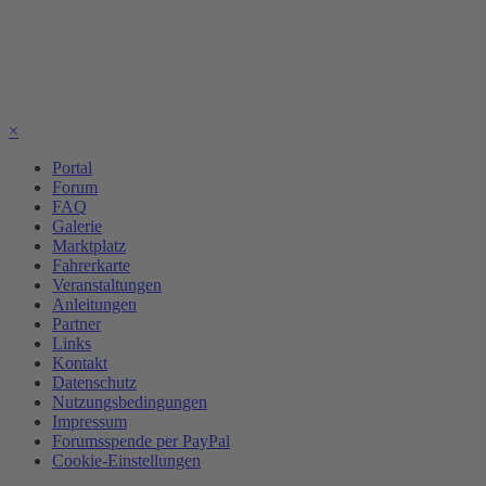
×
Portal
Forum
FAQ
Galerie
Marktplatz
Fahrerkarte
Veranstaltungen
Anleitungen
Partner
Links
Kontakt
Datenschutz
Nutzungsbedingungen
Impressum
Forumsspende per PayPal
Cookie-Einstellungen