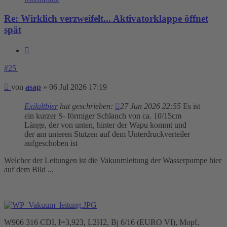
Re: Wirklich verzweifelt... Aktivatorklappe öffnet
spät
Zitieren
#25
Beitrag
von
asap
»
06 Jul 2026 17:19
Exilaltbier
hat geschrieben:
27 Jun 2026 22:55
Es ist
ein kurzer S- förmiger Schlauch von ca. 10/15cm
Länge, der von unten, hinter der Wapu kommt und
der am unteren Stutzen auf dem Unterdruckverteiler
aufgeschoben ist
Welcher der Leitungen ist die Vakuumleitung der Wasserpumpe hier
auf dem Bild ...
W906 316 CDI, I=3,923, L2H2, Bj 6/16 (EURO VI), Mopf,