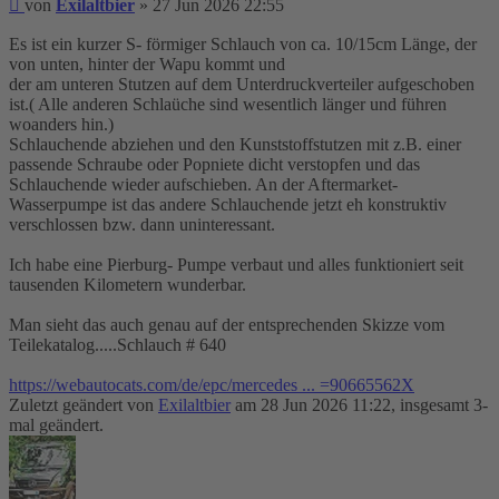
Beitrag
von
Exilaltbier
»
27 Jun 2026 22:55
Es ist ein kurzer S- förmiger Schlauch von ca. 10/15cm Länge, der
von unten, hinter der Wapu kommt und
der am unteren Stutzen auf dem Unterdruckverteiler aufgeschoben
ist.( Alle anderen Schlaüche sind wesentlich länger und führen
woanders hin.)
Schlauchende abziehen und den Kunststoffstutzen mit z.B. einer
passende Schraube oder Popniete dicht verstopfen und das
Schlauchende wieder aufschieben. An der Aftermarket-
Wasserpumpe ist das andere Schlauchende jetzt eh konstruktiv
verschlossen bzw. dann uninteressant.
Ich habe eine Pierburg- Pumpe verbaut und alles funktioniert seit
tausenden Kilometern wunderbar.
Man sieht das auch genau auf der entsprechenden Skizze vom
Teilekatalog.....Schlauch # 640
https://webautocats.com/de/epc/mercedes ... =90665562X
Zuletzt geändert von
Exilaltbier
am 28 Jun 2026 11:22, insgesamt 3-
mal geändert.