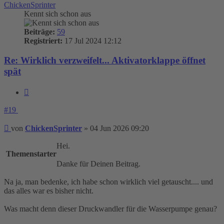
ChickenSprinter
Kennt sich schon aus
Beiträge:
59
Registriert:
17 Jul 2024 12:12
Re: Wirklich verzweifelt... Aktivatorklappe öffnet
spät
Zitieren
#19
Beitrag
von
ChickenSprinter
»
04 Jun 2026 09:20
Hei.
Themenstarter
Danke für Deinen Beitrag.
Na ja, man bedenke, ich habe schon wirklich viel getauscht.... und
das alles war es bisher nicht.
Was macht denn dieser Druckwandler für die Wasserpumpe genau?