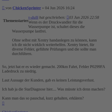
Beitrag
von
ChickenSprinter
»
04 Jun 2026 16:24
v-dulli
hat geschrieben:
03 Jun 2026 22:58
Themenstarter
Wenn es der Druckwandler für die
Wasserpumpe ist, schaltet dieses die
Wasserpumpe lastfrei.
Ohne selbst mit Xentry handanlegen zu können, kann
ich dir nicht wirklich weiterhelfen. Xentry bietet, für
diverse Fehler, geführte Prüfungen und die sollte man
durchführen.
So, jetzt hat er es wieder gemacht. 200km Fahrt, Fehler P0299FA
Ladedruck zu niedrig.
Laut Aussage der Kunden, gab es keinen Leistungsverlust.
Ich hab ja die StarDiagnose hier.... Was müsste ich denn machen?
Kann man das so pauschal, kurz gehalten, erklären?
Nach
oben