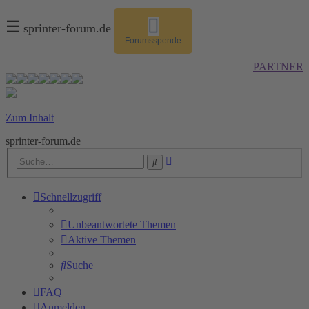
☰
sprinter-forum.de
Forumsspende
PARTNER
Zum Inhalt
sprinter-forum.de
Erweiterte
Suche
Suche
Schnellzugriff
Unbeantwortete Themen
Aktive Themen
Suche
FAQ
Anmelden