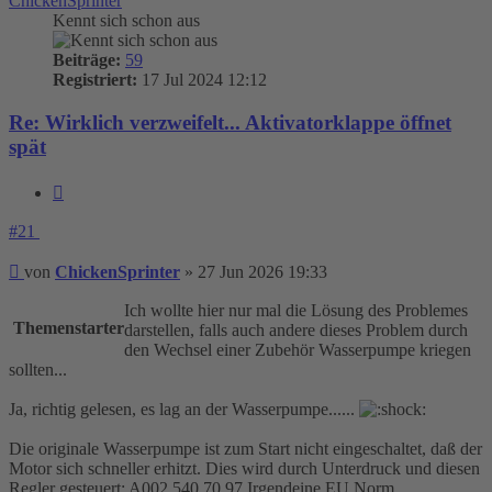
ChickenSprinter
Kennt sich schon aus
Beiträge:
59
Registriert:
17 Jul 2024 12:12
Re: Wirklich verzweifelt... Aktivatorklappe öffnet
spät
Zitieren
#21
Beitrag
von
ChickenSprinter
»
27 Jun 2026 19:33
Ich wollte hier nur mal die Lösung des Problemes
Themenstarter
darstellen, falls auch andere dieses Problem durch
den Wechsel einer Zubehör Wasserpumpe kriegen
sollten...
Ja, richtig gelesen, es lag an der Wasserpumpe......
Die originale Wasserpumpe ist zum Start nicht eingeschaltet, daß der
Motor sich schneller erhitzt. Dies wird durch Unterdruck und diesen
Regler gesteuert: A002 540 70 97 Irgendeine EU Norm....