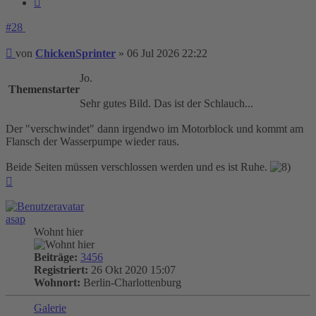
#28
Beitrag
von
ChickenSprinter
»
06 Jul 2026 22:22
Jo.
Themenstarter
Sehr gutes Bild. Das ist der Schlauch...
Der "verschwindet" dann irgendwo im Motorblock und kommt am
Flansch der Wasserpumpe wieder raus.
Beide Seiten müssen verschlossen werden und es ist Ruhe.
Nach
oben
asap
Wohnt hier
Beiträge:
3456
Registriert:
26 Okt 2020 15:07
Wohnort:
Berlin-Charlottenburg
Galerie