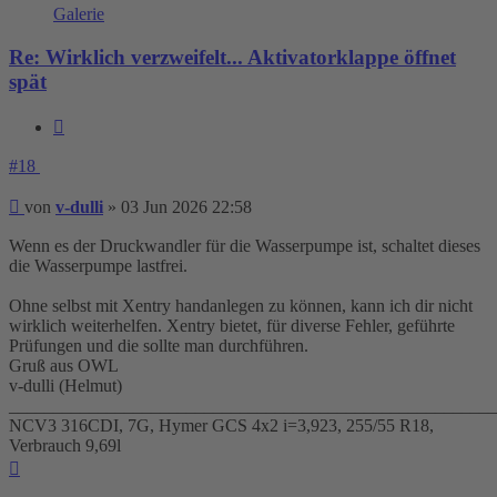
Galerie
Re: Wirklich verzweifelt... Aktivatorklappe öffnet
spät
Zitieren
#18
Beitrag
von
v-dulli
»
03 Jun 2026 22:58
Wenn es der Druckwandler für die Wasserpumpe ist, schaltet dieses
die Wasserpumpe lastfrei.
Ohne selbst mit Xentry handanlegen zu können, kann ich dir nicht
wirklich weiterhelfen. Xentry bietet, für diverse Fehler, geführte
Prüfungen und die sollte man durchführen.
Gruß aus OWL
v-dulli (Helmut)
_______________________________________________________
NCV3 316CDI, 7G, Hymer GCS 4x2 i=3,923, 255/55 R18,
Verbrauch 9,69l
Nach
oben