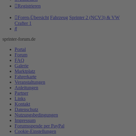
Registrieren
Foren-Übersicht
Fahrzeug
Sprinter 2 (NCV3) & VW
Crafter 1
Suche
sprinter-forum.de
Portal
Forum
FAQ
Galerie
Marktplatz
Fahrerkarte
Veranstaltungen
Anleitungen
Partner
Links
Kontakt
Datenschutz
Nutzungsbedingungen
Impressum
Forumsspende per PayPal
Cookie-Einstellungen