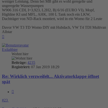
weniger Leistung. Denn bei MB gibt es wohl geregelte und
ungeregelte Wasserpumpen
W906 316 CDI, I=3,923, L2H2, Bj 6/16 (EURO VI), Mopf,
Highline KI und MFL, AHK, 100 L Tank noch ein LKW,
Dachträger von ND-Rack montiert, wird in ein Womo für 2 Leute
Davor VW T3 TD Womo DIY mit Hubdach, VW T4 TDI Multivan
Allstar
Nach
oben
Exilaltbier
Wohnt hier
Beiträge:
4235
Registriert:
07 Jan 2019 18:29
Re: Wirklich verzweifelt... Aktivatorklappe öffnet
spät
Zitieren
#23