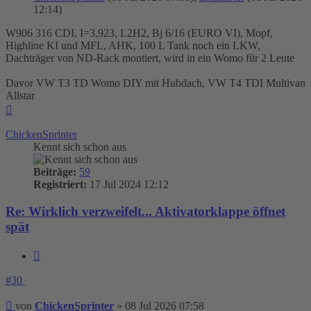
12:14)
W906 316 CDI, I=3,923, L2H2, Bj 6/16 (EURO VI), Mopf,
Highline KI und MFL, AHK, 100 L Tank noch ein LKW,
Dachträger von ND-Rack montiert, wird in ein Womo für 2 Leute
Davor VW T3 TD Womo DIY mit Hubdach, VW T4 TDI Multivan
Allstar
Nach
oben
ChickenSprinter
Kennt sich schon aus
Beiträge:
59
Registriert:
17 Jul 2024 12:12
Re: Wirklich verzweifelt... Aktivatorklappe öffnet
spät
Zitieren
#30
Beitrag
von
ChickenSprinter
»
08 Jul 2026 07:58