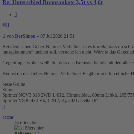
Re: Unterschied Bremsanlage 3,5t vs 4,6t
Zitieren
#61
Beitrag
von
DerSimon
»
07 Jul 2026 21:51
Bei identischen Geber-Nehmer-Verhältnis ist es korrekt, dass du sch
rausgekommen“ meinen soll, verstehe ich nicht. Wäre ja das Gegentei
Gegenfrage, woher weißt du, dass das Bremsverhältnis mit den 48er K
Kennst du das Geber-Nehmer-Verhältnis? Es gibt immerhin ettliche 
beste Grüße
Simon
Sprinter NCV3 316 2WD L4H2, Himmelblau, 80mm Liftkit, 265/
Sprinter VS30 4x4 V6, L2H2, Bj, 2021, Delta 18“
Nach
oben
catcar
Ist öfters hier
Beiträge:
42