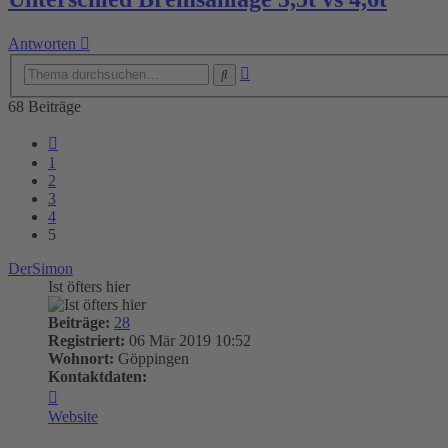
Antworten
Erweiterte
Suche
Suche
68 Beiträge
Vorherige
1
2
3
4
5
DerSimon
Ist öfters hier
Beiträge:
28
Registriert:
06 Mär 2019 10:52
Wohnort:
Göppingen
Kontaktdaten:
Kontaktdaten
von
Website
DerSimon