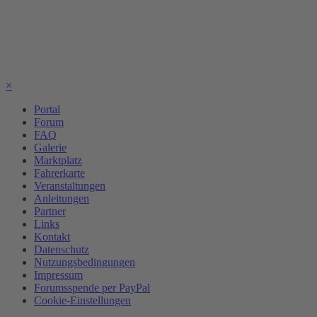
×
Portal
Forum
FAQ
Galerie
Marktplatz
Fahrerkarte
Veranstaltungen
Anleitungen
Partner
Links
Kontakt
Datenschutz
Nutzungsbedingungen
Impressum
Forumsspende per PayPal
Cookie-Einstellungen