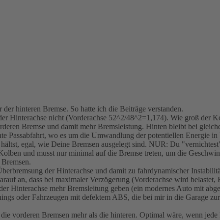
r hinteren Bremse. So hatte ich die Beiträge verstanden.
er Hinterachse nicht (Vorderachse 52^2/48^2=1,174). Wie groß der Kol
orderen Bremse und damit mehr Bremsleistung. Hinten bleibt bei gleic
stante Passabfahrt, wo es um die Umwandlung der potentiellen Energie i
ltst, egal, wie Deine Bremsen ausgelegt sind. NUR: Du "vernichtest" 
olben und musst nur minimal auf die Bremse treten, um die Geschwindi
n Bremsen.
Überbremsung der Hinterachse und damit zu fahrdynamischer Instabilitä
auf an, dass bei maximaler Verzögerung (Vorderachse wird belastet, H
r Hinterachse mehr Bremsleitung geben (ein modernes Auto mit abge
inings oder Fahrzeugen mit defektem ABS, die bei mir in die Garage 
ch die vorderen Bremsen mehr als die hinteren. Optimal wäre, wenn jed