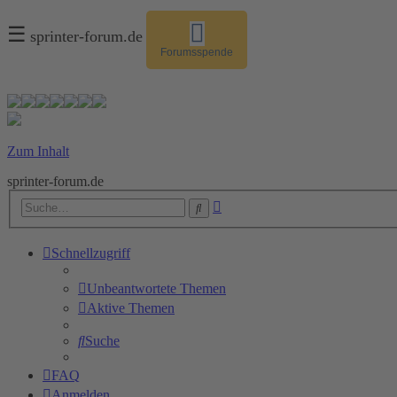
☰
sprinter-forum.de
Forumsspende
Zum Inhalt
sprinter-forum.de
Erweiterte
Suche
Suche
Schnellzugriff
Unbeantwortete Themen
Aktive Themen
Suche
FAQ
Anmelden