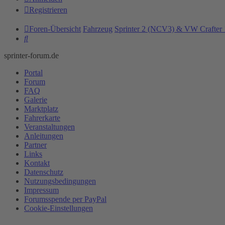
Registrieren
Foren-Übersicht
Fahrzeug
Sprinter 2 (NCV3) & VW Crafter 
Suche
sprinter-forum.de
Portal
Forum
FAQ
Galerie
Marktplatz
Fahrerkarte
Veranstaltungen
Anleitungen
Partner
Links
Kontakt
Datenschutz
Nutzungsbedingungen
Impressum
Forumsspende per PayPal
Cookie-Einstellungen