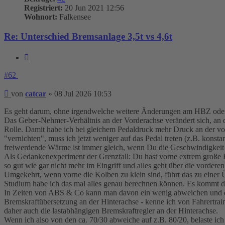
Registriert:
20 Jun 2021 12:56
Wohnort:
Falkensee
Re: Unterschied Bremsanlage 3,5t vs 4,6t
Zitieren
#62
Beitrag
von
catcar
»
08 Jul 2026 10:53
Es geht darum, ohne irgendwelche weitere Änderungen am HBZ oder de
Das Geber-Nehmer-Verhältnis an der Vorderachse verändert sich, an d
Rolle. Damit habe ich bei gleichem Pedaldruck mehr Druck an der v
"vernichten", muss ich jetzt weniger auf das Pedal treten (z.B. kon
freiwerdende Wärme ist immer gleich, wenn Du die Geschwindigkeit hä
Als Gedankenexperiment der Grenzfall: Du hast vorne extrem große K
so gut wie gar nicht mehr im Eingriff und alles geht über die vordere
Umgekehrt, wenn vorne die Kolben zu klein sind, führt das zu einer 
Studium habe ich das mal alles genau berechnen können. Es kommt dar
In Zeiten von ABS & Co kann man davon ein wenig abweichen und de
Bremskraftübersetzung an der Hinterachse - kenne ich von Fahrertra
daher auch die lastabhängigen Bremskraftregler an der Hinterachse.
Wenn ich also von den ca. 70/30 abweiche auf z.B. 80/20, belaste i