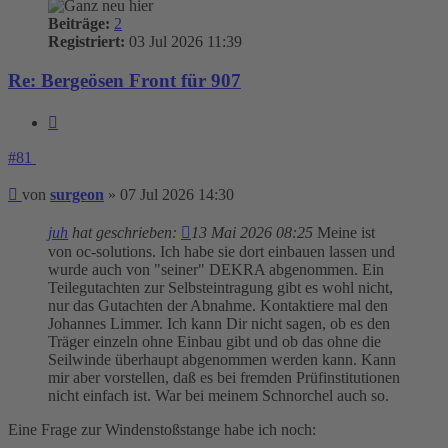
Beiträge:
2
Registriert:
03 Jul 2026 11:39
Re: Bergeösen Front für 907
Zitieren
#81
Beitrag
von
surgeon
»
07 Jul 2026 14:30
juh
hat geschrieben:
13 Mai 2026 08:25
Meine ist
von oc-solutions. Ich habe sie dort einbauen lassen und
wurde auch von "seiner" DEKRA abgenommen. Ein
Teilegutachten zur Selbsteintragung gibt es wohl nicht,
nur das Gutachten der Abnahme. Kontaktiere mal den
Johannes Limmer. Ich kann Dir nicht sagen, ob es den
Träger einzeln ohne Einbau gibt und ob das ohne die
Seilwinde überhaupt abgenommen werden kann. Kann
mir aber vorstellen, daß es bei fremden Prüfinstitutionen
nicht einfach ist. War bei meinem Schnorchel auch so.
Eine Frage zur Windenstoßstange habe ich noch: