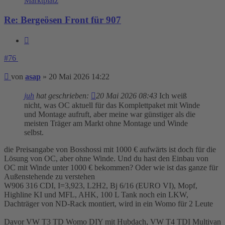
Marktplatz
Re: Bergeösen Front für 907
Zitieren
#76
Beitrag
von
asap
»
20 Mai 2026 14:22
juh
hat geschrieben:
20 Mai 2026 08:43
Ich weiß
nicht, was OC aktuell für das Komplettpaket mit Winde
und Montage aufruft, aber meine war günstiger als die
meisten Träger am Markt ohne Montage und Winde
selbst.
die Preisangabe von Bosshossi mit 1000 € aufwärts ist doch für die
Lösung von OC, aber ohne Winde. Und du hast den Einbau von
OC mit Winde unter 1000 € bekommen? Oder wie ist das ganze für
Außenstehende zu verstehen
W906 316 CDI, I=3,923, L2H2, Bj 6/16 (EURO VI), Mopf,
Highline KI und MFL, AHK, 100 L Tank noch ein LKW,
Dachträger von ND-Rack montiert, wird in ein Womo für 2 Leute
Davor VW T3 TD Womo DIY mit Hubdach, VW T4 TDI Multivan