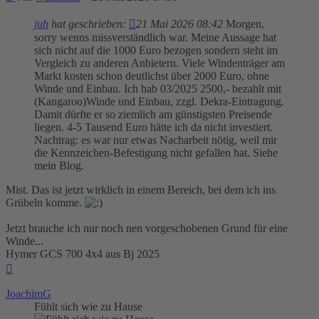
juh
hat geschrieben:
21 Mai 2026 08:42
Morgen,
sorry wenns missverständlich war. Meine Aussage hat
sich nicht auf die 1000 Euro bezogen sondern steht im
Vergleich zu anderen Anbietern. Viele Windenträger am
Markt kosten schon deutlichst über 2000 Euro, ohne
Winde und Einbau. Ich hab 03/2025 2500,- bezahlt mit
(Kangaroo)Winde und Einbau, zzgl. Dekra-Eintragung.
Damit dürfte er so ziemlich am günstigsten Preisende
liegen. 4-5 Tausend Euro hätte ich da nicht investiert.
Nachtrag: es war nur etwas Nacharbeit nötig, weil mir
die Kennzeichen-Befestigung nicht gefallen hat. Siehe
mein Blog.
Mist. Das ist jetzt wirklich in einem Bereich, bei dem ich ins
Grübeln komme.
Jetzt brauche ich nur noch nen vorgeschobenen Grund für eine
Winde...
Hymer GCS 700 4x4 aus Bj 2025
Nach
oben
JoachimG
Fühlt sich wie zu Hause