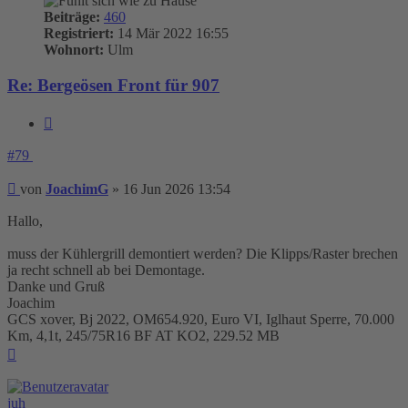
Beiträge:
460
Registriert:
14 Mär 2022 16:55
Wohnort:
Ulm
Re: Bergeösen Front für 907
Zitieren
#79
Beitrag
von
JoachimG
»
16 Jun 2026 13:54
Hallo,
muss der Kühlergrill demontiert werden? Die Klipps/Raster brechen
ja recht schnell ab bei Demontage.
Danke und Gruß
Joachim
GCS xover, Bj 2022, OM654.920, Euro VI, Iglhaut Sperre, 70.000
Km, 4,1t, 245/75R16 BF AT KO2, 229.52 MB
Nach
oben
juh