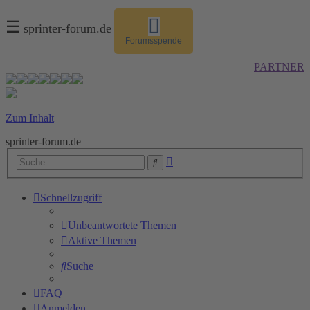
☰
sprinter-forum.de
Forumsspende
PARTNER
Zum Inhalt
sprinter-forum.de
Erweiterte
Suche
Suche
Schnellzugriff
Unbeantwortete Themen
Aktive Themen
Suche
FAQ
Anmelden