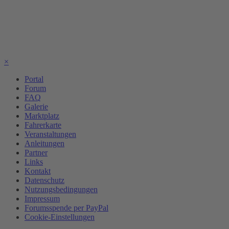
×
Portal
Forum
FAQ
Galerie
Marktplatz
Fahrerkarte
Veranstaltungen
Anleitungen
Partner
Links
Kontakt
Datenschutz
Nutzungsbedingungen
Impressum
Forumsspende per PayPal
Cookie-Einstellungen