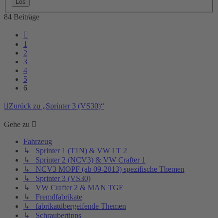
84 Beiträge
Vorherige
1
2
3
4
5
6
Zurück zu „Sprinter 3 (VS30)“
Gehe zu
Fahrzeug
↳ Sprinter 1 (T1N) & VW LT 2
↳ Sprinter 2 (NCV3) & VW Crafter 1
↳ NCV3 MOPF (ab 09-2013) spezifische Themen
↳ Sprinter 3 (VS30)
↳ VW Crafter 2 & MAN TGE
↳ Fremdfabrikate
↳ fabrikatübergeifende Themen
↳ Schraubertipps