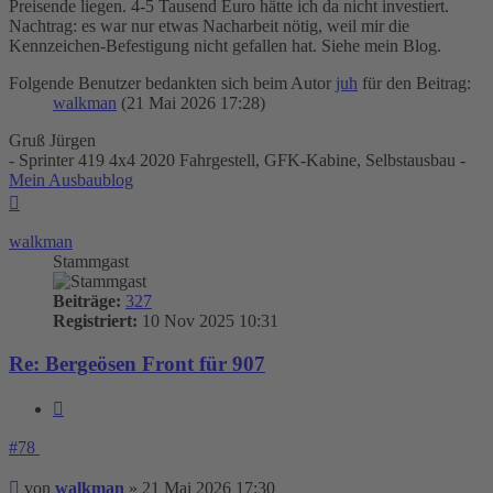
Preisende liegen. 4-5 Tausend Euro hätte ich da nicht investiert.
Nachtrag: es war nur etwas Nacharbeit nötig, weil mir die
Kennzeichen-Befestigung nicht gefallen hat. Siehe mein Blog.
Folgende Benutzer bedankten sich beim Autor
juh
für den Beitrag:
walkman
(21 Mai 2026 17:28)
Gruß Jürgen
- Sprinter 419 4x4 2020 Fahrgestell, GFK-Kabine, Selbstausbau -
Mein Ausbaublog
Nach
oben
walkman
Stammgast
Beiträge:
327
Registriert:
10 Nov 2025 10:31
Re: Bergeösen Front für 907
Zitieren
#78
Beitrag
von
walkman
»
21 Mai 2026 17:30