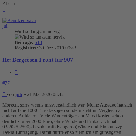
Allstar
Nach
oben
juh
Wird so langsam nervig
Beiträge:
518
Registriert:
30 Dez 2019 09:43
Re: Bergeösen Front für 907
Zitieren
#77
Beitrag
von
juh
»
21 Mai 2026 08:42
Morgen, sorry wenns missverständlich war. Meine Aussage hat sich
nicht auf die 1000 Euro bezogen sondern steht im Vergleich zu
anderen Anbietern. Viele Windenträger am Markt kosten schon
deutlichst über 2000 Euro, ohne Winde und Einbau. Ich hab
03/2025 2500,- bezahlt mit (Kangaroo)Winde und Einbau, zzgl.
Dekra-Eintragung. Damit dürfte er so ziemlich am günstigsten