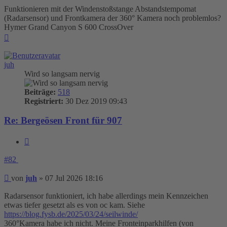
Funktionieren mit der Windenstoßstange Abstandstempomat
(Radarsensor) und Frontkamera der 360° Kamera noch problemlos?
Hymer Grand Canyon S 600 CrossOver
Nach
oben
juh
Wird so langsam nervig
Beiträge:
518
Registriert:
30 Dez 2019 09:43
Re: Bergeösen Front für 907
Zitieren
#82
Beitrag
von
juh
»
07 Jul 2026 18:16
Radarsensor funktioniert, ich habe allerdings mein Kennzeichen
etwas tiefer gesetzt als es von oc kam. Siehe
https://blog.fysb.de/2025/03/24/seilwinde/
360°Kamera habe ich nicht. Meine Fronteinparkhilfen (von