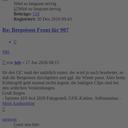
Wird so langsam nervig
Beiträge:
518
Registriert:
30 Dez 2019 09:43
Re: Bergeösen Front für 907
Zitieren
#80
Beitrag
von
juh
»
17 Jun 2026 08:15
für den OC muß der natürlich runter, der wird ja auch bearbeitet, so
daß die Bergeösen durchgehen und ggf. die Winde passt. Aber beim
Kühlergrill geht normal nichts kaputt, die hakligen Clips sind bei
den seitlichen Verkleidungen.
Gruß Jürgen
- Sprinter 419 4x4 2020 Fahrgestell, GFK-Kabine, Selbstausbau -
Mein Ausbaublog
Nach
oben
surgeon
Ganz neu hier