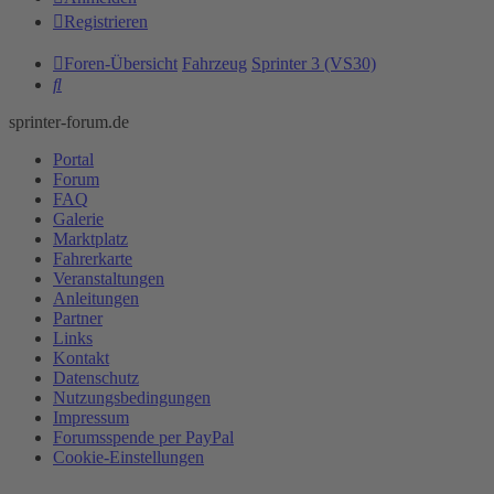
Registrieren
Foren-Übersicht
Fahrzeug
Sprinter 3 (VS30)
Suche
sprinter-forum.de
Portal
Forum
FAQ
Galerie
Marktplatz
Fahrerkarte
Veranstaltungen
Anleitungen
Partner
Links
Kontakt
Datenschutz
Nutzungsbedingungen
Impressum
Forumsspende per PayPal
Cookie-Einstellungen