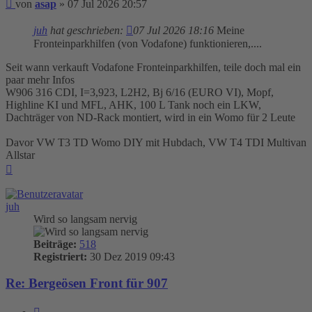
Beitrag
von
asap
»
07 Jul 2026 20:57
juh
hat geschrieben:
07 Jul 2026 18:16
Meine
Fronteinparkhilfen (von Vodafone) funktionieren,....
Seit wann verkauft Vodafone Fronteinparkhilfen, teile doch mal ein
paar mehr Infos
W906 316 CDI, I=3,923, L2H2, Bj 6/16 (EURO VI), Mopf,
Highline KI und MFL, AHK, 100 L Tank noch ein LKW,
Dachträger von ND-Rack montiert, wird in ein Womo für 2 Leute
Davor VW T3 TD Womo DIY mit Hubdach, VW T4 TDI Multivan
Allstar
Nach
oben
juh
Wird so langsam nervig
Beiträge:
518
Registriert:
30 Dez 2019 09:43
Re: Bergeösen Front für 907
Zitieren