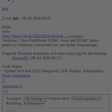
#84
Beitrag
von
juh
»
08 Jul 2026 08:42
Hallo,
siehe
https://blog.fysb.de/2020/10/31/technik ... n-caratec/
Vodafone Cobra ParkMaster F294C vorne und R294C hinten
gehört zu Vodafone Automotive (so wie meine Alarmanlage)
Folgende Benutzer bedankten sich beim Autor
juh
für den Beitrag:
MarkusRC
(08 Jul 2026 09:37)
Gruß Jürgen
- Sprinter 419 4x4 2020 Fahrgestell, GFK-Kabine, Selbstausbau -
Mein Ausbaublog
Nach
oben
Antworten
Anzeigen:
Sortiere nach:
Richtung: