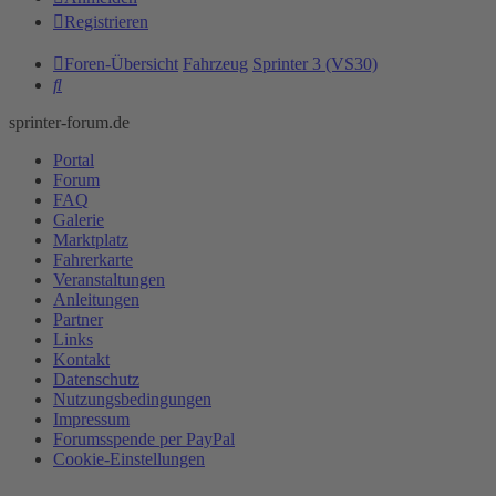
Registrieren
Foren-Übersicht
Fahrzeug
Sprinter 3 (VS30)
Suche
sprinter-forum.de
Portal
Forum
FAQ
Galerie
Marktplatz
Fahrerkarte
Veranstaltungen
Anleitungen
Partner
Links
Kontakt
Datenschutz
Nutzungsbedingungen
Impressum
Forumsspende per PayPal
Cookie-Einstellungen