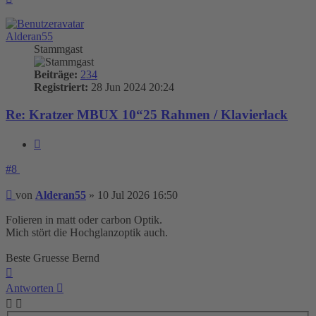
oben
Alderan55
Stammgast
Beiträge:
234
Registriert:
28 Jun 2024 20:24
Re: Kratzer MBUX 10“25 Rahmen / Klavierlack
Zitieren
#8
Beitrag
von
Alderan55
»
10 Jul 2026 16:50
Folieren in matt oder carbon Optik.
Mich stört die Hochglanzoptik auch.
Beste Gruesse Bernd
Nach
oben
Antworten