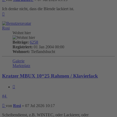
Ich denke nicht, dass die Blende lackiert ist.
Nach
oben
Rosi
Wohnt hier
Beiträge:
6258
Registriert:
01 Jan 2004 00:00
Wohnort:
Tieflandsbucht
Galerie
Marktplatz
Kratzer MBUX 10“25 Rahmen / Klavierlack
Zitieren
#4
Beitrag
von
Rosi
»
07 Jul 2026 10:17
Scheibendienst, z.B. WINTEC, oder Lackierer, oder