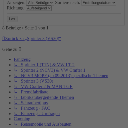
Anzeigen:
Sortiere nach:
Richtung:
8 Beiträge • Seite
1
von
1
Zurück zu „Sprinter 3 (VS30)“
Gehe zu
Fahrzeug
↳ Sprinter 1 (T1N) & VW LT 2
↳ Sprinter 2 (NCV3) & VW Crafter 1
↳ NCV3 MOPF (ab 09-2013) spezifische Themen
↳ Sprinter 3 (VS30)
↳ VW Crafter 2 & MAN TGE
↳ Fremdfabrikate
↳ fabrikatübergeifende Themen
↳ Schraubertipps
↳ Fahrzeug - FAQ
↳ Fahrzeug - Umfragen
Camping
↳ Reisemobile und Ausbauten