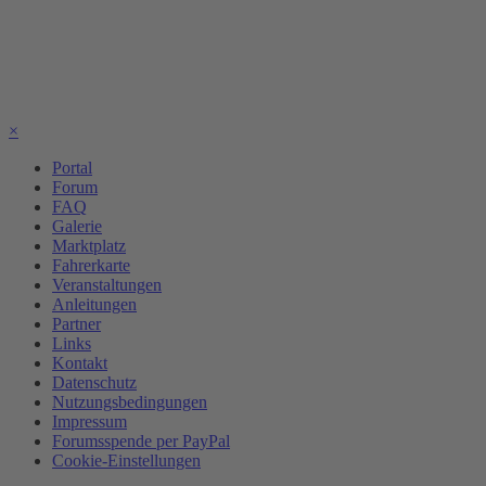
×
Portal
Forum
FAQ
Galerie
Marktplatz
Fahrerkarte
Veranstaltungen
Anleitungen
Partner
Links
Kontakt
Datenschutz
Nutzungsbedingungen
Impressum
Forumsspende per PayPal
Cookie-Einstellungen