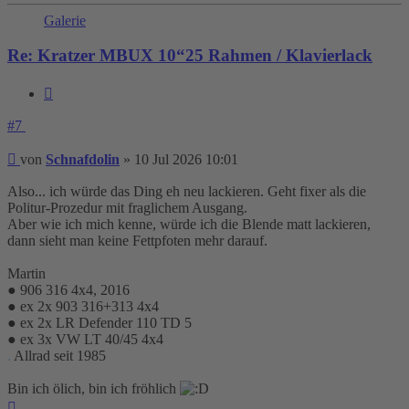
Galerie
Re: Kratzer MBUX 10“25 Rahmen / Klavierlack
Zitieren
#7
Beitrag
von
Schnafdolin
»
10 Jul 2026 10:01
Also... ich würde das Ding eh neu lackieren. Geht fixer als die
Politur-Prozedur mit fraglichem Ausgang.
Aber wie ich mich kenne, würde ich die Blende matt lackieren,
dann sieht man keine Fettpfoten mehr darauf.
Martin
● 906 316 4x4, 2016
● ex 2x 903 316+313 4x4
● ex 2x LR Defender 110 TD 5
● ex 3x VW LT 40/45 4x4
.
Allrad seit 1985
Bin ich ölich, bin ich fröhlich
Nach