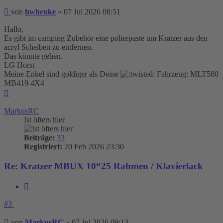
Beitrag
von
hwhenke
»
07 Jul 2026 08:51
Hallo,
Es gibt im camping Zubehör eine polierpaste um Kratzer aus den
acryl Scheiben zu entfernen.
Das könnte gehen.
LG Horst
Meine Enkel sind goldiger als Deine
Fahrzeug: MLT580
MB419 4X4
Nach
oben
MarkusRC
Ist öfters hier
Beiträge:
33
Registriert:
20 Feb 2026 23:30
Re: Kratzer MBUX 10“25 Rahmen / Klavierlack
Zitieren
#3
Beitrag
von
MarkusRC
»
07 Jul 2026 09:13