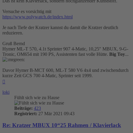
Das ist kein Klavierlack, sondern hochglänzender Kunststoff.
Versuche es vorsichtig mit
https://www.polywatch.de/index.html
Je nach Tiefe der Kratzer kannst du damit die Kratzer deutlich
reduzieren.
Gruß Bernd
Hymer ML-T 570, 4.1t Sprinter 907 4-Matic, 10,25″ MBUX, 9-G-
Tronic, OM654 mit 190 PS, Assistenten fast volle Hütte.
Big Toy
...
Davor Hymer B-MCT 600, ML-T 580 V6 4x4 und zwischendurch
kurze Zeit GCS 700 4-Matic, Sprinter seit 1999.
Nach
oben
loki
Fühlt sich wie zu Hause
Beiträge:
423
Registriert:
27 Mär 2021 09:43
Re: Kratzer MBUX 10“25 Rahmen / Klavierlack