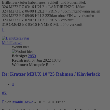
Brillenverkäufer haben spez. Schleif- und Poliermittel.
324 M272 EZ 03/16 H2L2 + LANDIRENZO 18tkm
324 M273 EZ 06/08 H2L2 + PRINS 48tkm irgendwann malen
224 M272 EZ 09/08 H1L2 223tkm ohne FIN zu verkaufen
324 M272 EZ 02/07 H1L2 + PRINS verkauft
319 OM642 EZ 05/16 HYMER ML-I 540 verkauft
Nach
oben
MobilLoewe
Wohnt hier
Beiträge:
2859
Registriert:
07 Jun 2022 10:43
Wohnort:
Metropole Ruhr
Re: Kratzer MBUX 10“25 Rahmen / Klavierlack
Zitieren
#5
Beitrag
von
MobilLoewe
»
10 Jul 2026 08:37