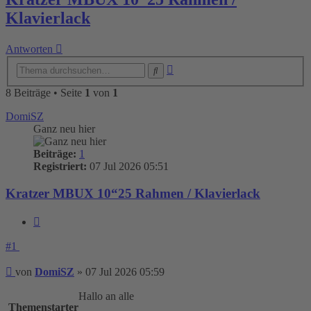
Klavierlack
Antworten
Erweiterte
Suche
Suche
8 Beiträge • Seite
1
von
1
DomiSZ
Ganz neu hier
Beiträge:
1
Registriert:
07 Jul 2026 05:51
Kratzer MBUX 10“25 Rahmen / Klavierlack
Zitieren
#1
Beitrag
von
DomiSZ
»
07 Jul 2026 05:59
Hallo an alle
Themenstarter