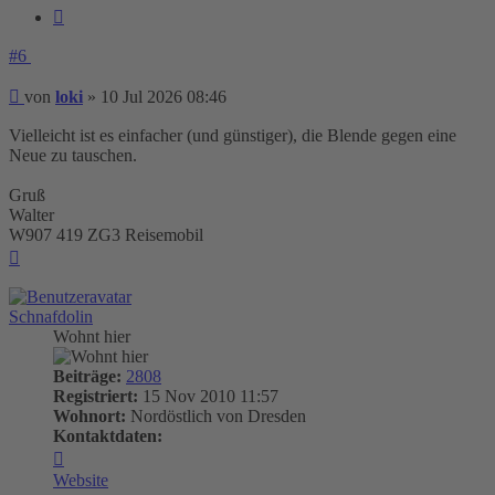
Zitieren
#6
Beitrag
von
loki
»
10 Jul 2026 08:46
Vielleicht ist es einfacher (und günstiger), die Blende gegen eine
Neue zu tauschen.
Gruß
Walter
W907 419 ZG3 Reisemobil
Nach
oben
Schnafdolin
Wohnt hier
Beiträge:
2808
Registriert:
15 Nov 2010 11:57
Wohnort:
Nordöstlich von Dresden
Kontaktdaten:
Kontaktdaten
von
Website
Schnafdolin