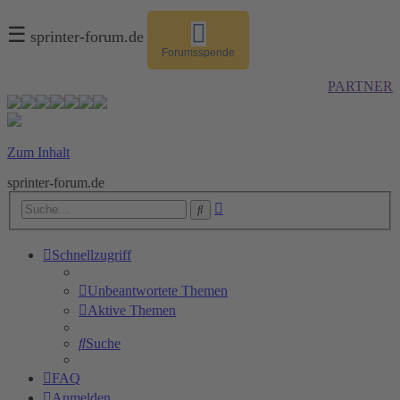
☰
sprinter-forum.de
Forumsspende
PARTNER
Zum Inhalt
sprinter-forum.de
Erweiterte
Suche
Suche
Schnellzugriff
Unbeantwortete Themen
Aktive Themen
Suche
FAQ
Anmelden