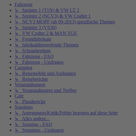
Fahrzeug
↳ Sprinter 1 (T1N) & VW LT 2
↳ Sprinter 2 (NCV3) & VW Crafter 1
↳ NCV3 MOPF (ab 09-2013) spezifische Themen
↳ Sprinter 3 (VS30)
↳ VW Crafter 2 & MAN TGE
↳ Fremdfabrikate
↳ fabrikatübergeifende Themen
↳ Schraubertipps
↳ Fahrzeug - FAQ
↳ Fahrzeug - Umfragen
Camping
↳ Reisemobile und Ausbauten
↳ Reiseberichte
Veranstaltungen
↳ Veranstaltungen und Treffen
Cafe
↳ Plauderecke
Sonstiges
↳ Anregungen/Kritik/Fehler bezogen auf diese Seite
↳ Alles andere...
↳ Sonstige - FAQ
↳ Sonstiges - Umfragen