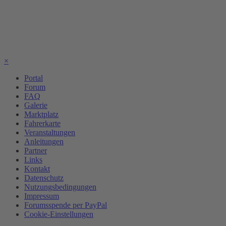
×
Portal
Forum
FAQ
Galerie
Marktplatz
Fahrerkarte
Veranstaltungen
Anleitungen
Partner
Links
Kontakt
Datenschutz
Nutzungsbedingungen
Impressum
Forumsspende per PayPal
Cookie-Einstellungen