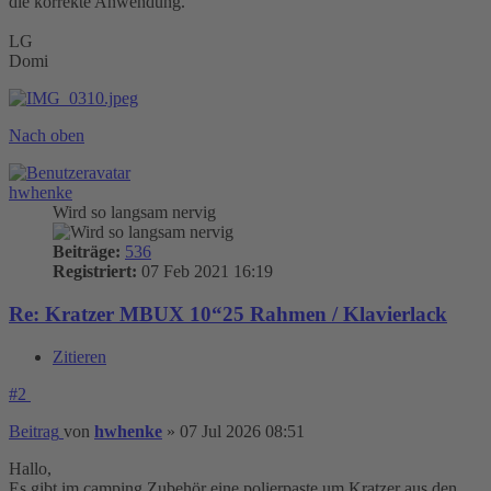
die korrekte Anwendung.
LG
Domi
Nach oben
hwhenke
Wird so langsam nervig
Beiträge:
536
Registriert:
07 Feb 2021 16:19
Re: Kratzer MBUX 10“25 Rahmen / Klavierlack
Zitieren
#2
Beitrag
von
hwhenke
»
07 Jul 2026 08:51
Hallo,
Es gibt im camping Zubehör eine polierpaste um Kratzer aus den