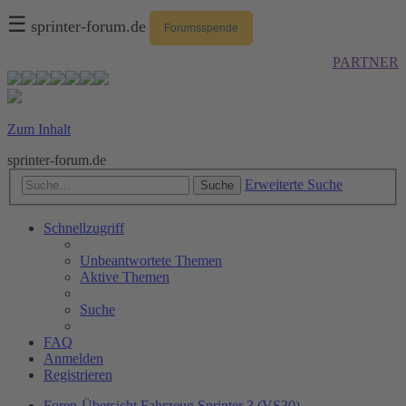
☰
sprinter-forum.de
Forumsspende
PARTNER
Zum Inhalt
sprinter-forum.de
Erweiterte Suche
Suche
Schnellzugriff
Unbeantwortete Themen
Aktive Themen
Suche
FAQ
Anmelden
Registrieren
Foren-Übersicht
Fahrzeug
Sprinter 3 (VS30)