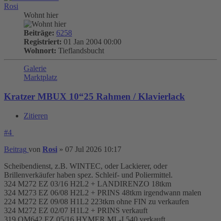
Rosi
Wohnt hier
Beiträge:
6258
Registriert:
01 Jan 2004 00:00
Wohnort:
Tieflandsbucht
Galerie
Marktplatz
Kratzer MBUX 10“25 Rahmen / Klavierlack
Zitieren
#4
Beitrag
von
Rosi
»
07 Jul 2026 10:17
Scheibendienst, z.B. WINTEC, oder Lackierer, oder
Brillenverkäufer haben spez. Schleif- und Poliermittel.
324 M272 EZ 03/16 H2L2 + LANDIRENZO 18tkm
324 M273 EZ 06/08 H2L2 + PRINS 48tkm irgendwann malen
224 M272 EZ 09/08 H1L2 223tkm ohne FIN zu verkaufen
324 M272 EZ 02/07 H1L2 + PRINS verkauft
319 OM642 EZ 05/16 HYMER ML-I 540 verkauft