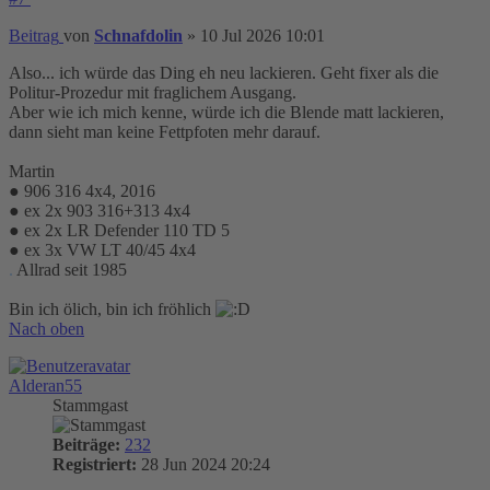
Beitrag
von
Schnafdolin
»
10 Jul 2026 10:01
Also... ich würde das Ding eh neu lackieren. Geht fixer als die
Politur-Prozedur mit fraglichem Ausgang.
Aber wie ich mich kenne, würde ich die Blende matt lackieren,
dann sieht man keine Fettpfoten mehr darauf.
Martin
● 906 316 4x4, 2016
● ex 2x 903 316+313 4x4
● ex 2x LR Defender 110 TD 5
● ex 3x VW LT 40/45 4x4
.
Allrad seit 1985
Bin ich ölich, bin ich fröhlich
Nach oben
Alderan55
Stammgast
Beiträge:
232
Registriert:
28 Jun 2024 20:24