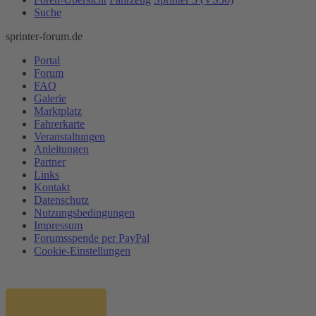
Suche
sprinter-forum.de
Portal
Forum
FAQ
Galerie
Marktplatz
Fahrerkarte
Veranstaltungen
Anleitungen
Partner
Links
Kontakt
Datenschutz
Nutzungsbedingungen
Impressum
Forumsspende per PayPal
Cookie-Einstellungen