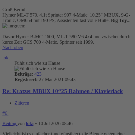
Gruß Bernd
Hymer ML-T 570, 4.1t Sprinter 907 4-Matic, 10,25″ MBUX, 9-G-
Tronic, OM654 mit 190 PS, Assistenten fast volle Hütte.
Big Toy
...
Davor Hymer B-MCT 600, ML-T 580 V6 4x4 und zwischendurch
kurze Zeit GCS 700 4-Matic, Sprinter seit 1999.
Nach oben
loki
Fühlt sich wie zu Hause
Beiträge:
423
Registriert:
27 Mär 2021 09:43
Re: Kratzer MBUX 10“25 Rahmen / Klavierlack
Zitieren
#6
Beitrag
von
loki
»
10 Jul 2026 08:46
Vielleicht ist es einfacher (und günstiger), die Blende gegen eine