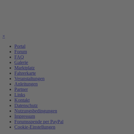
×
Portal
Forum
FAQ
Galerie
Marktplatz
Fahrerkarte
Veranstaltungen
Anleitungen
Partner
Links
Kontakt
Datenschutz
Nutzungsbedingungen
Impressum
Forumsspende per PayPal
Cookie-Einstellungen