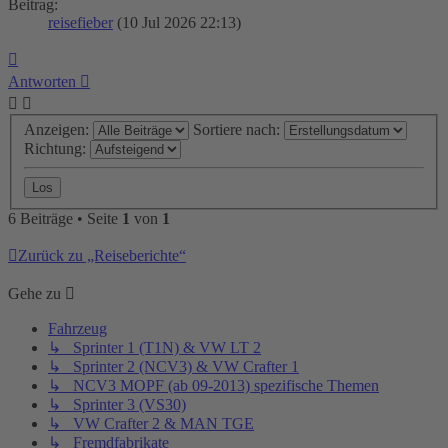
Beitrag:
reisefieber
(10 Jul 2026 22:13)
Nach
oben
Antworten
Anzeigen:
Sortiere nach:
Richtung:
6 Beiträge • Seite
1
von
1
Zurück zu „Reiseberichte“
Gehe zu
Fahrzeug
↳ Sprinter 1 (T1N) & VW LT 2
↳ Sprinter 2 (NCV3) & VW Crafter 1
↳ NCV3 MOPF (ab 09-2013) spezifische Themen
↳ Sprinter 3 (VS30)
↳ VW Crafter 2 & MAN TGE
↳ Fremdfabrikate