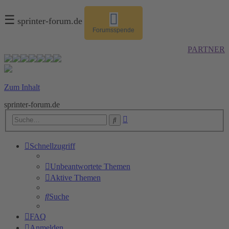
☰
sprinter-forum.de
Forumsspende
PARTNER
Zum Inhalt
sprinter-forum.de
Erweiterte
Suche
Suche
Schnellzugriff
Unbeantwortete Themen
Aktive Themen
Suche
FAQ
Anmelden