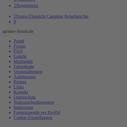
Registrieren
Foren-Übersicht
Camping
Reiseberichte
Suche
sprinter-forum.de
Portal
Forum
FAQ
Galerie
Marktplatz
Fahrerkarte
Veranstaltungen
Anleitungen
Partner
Links
Kontakt
Datenschutz
Nutzungsbedingungen
Impressum
Forumsspende per PayPal
Cookie-Einstellungen