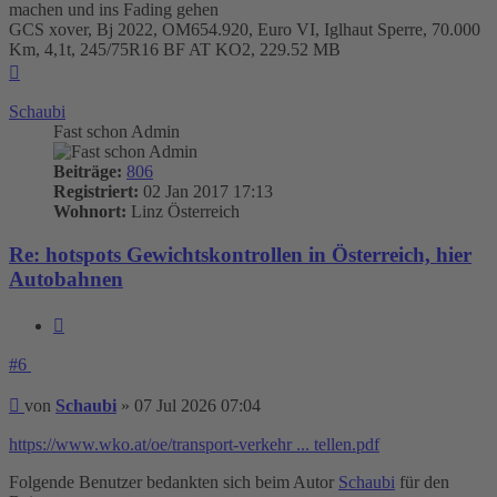
machen und ins Fading gehen
GCS xover, Bj 2022, OM654.920, Euro VI, Iglhaut Sperre, 70.000
Km, 4,1t, 245/75R16 BF AT KO2, 229.52 MB
Nach
oben
Schaubi
Fast schon Admin
Beiträge:
806
Registriert:
02 Jan 2017 17:13
Wohnort:
Linz Österreich
Re: hotspots Gewichtskontrollen in Österreich, hier
Autobahnen
Zitieren
#6
Beitrag
von
Schaubi
»
07 Jul 2026 07:04
https://www.wko.at/oe/transport-verkehr ... tellen.pdf
Folgende Benutzer bedankten sich beim Autor
Schaubi
für den