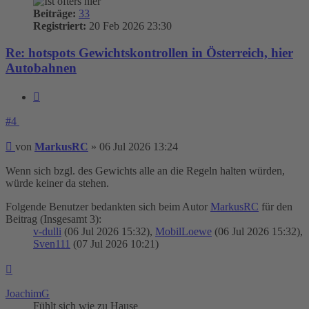
Beiträge:
33
Registriert:
20 Feb 2026 23:30
Re: hotspots Gewichtskontrollen in Österreich, hier
Autobahnen
Zitieren
#4
Beitrag
von
MarkusRC
»
06 Jul 2026 13:24
Wenn sich bzgl. des Gewichts alle an die Regeln halten würden,
würde keiner da stehen.
Folgende Benutzer bedankten sich beim Autor
MarkusRC
für den
Beitrag (Insgesamt 3):
v-dulli
(06 Jul 2026 15:32),
MobilLoewe
(06 Jul 2026 15:32),
Sven111
(07 Jul 2026 10:21)
Nach
oben
JoachimG
Fühlt sich wie zu Hause