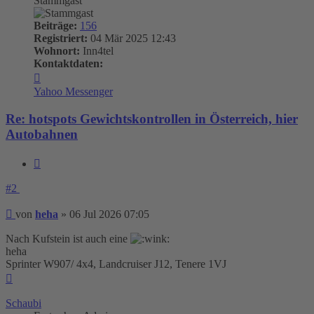
Stammgast
Beiträge:
156
Registriert:
04 Mär 2025 12:43
Wohnort:
Inn4tel
Kontaktdaten:
Kontaktdaten
von
Yahoo Messenger
heha
Re: hotspots Gewichtskontrollen in Österreich, hier
Autobahnen
Zitieren
#2
Beitrag
von
heha
»
06 Jul 2026 07:05
Nach Kufstein ist auch eine
heha
Sprinter W907/ 4x4, Landcruiser J12, Tenere 1VJ
Nach
oben
Schaubi