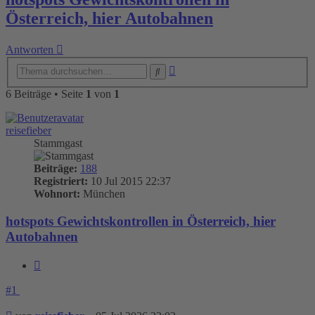
Österreich, hier Autobahnen
Antworten
Erweiterte
Suche
Suche
6 Beiträge • Seite
1
von
1
reisefieber
Stammgast
Beiträge:
188
Registriert:
10 Jul 2015 22:37
Wohnort:
München
hotspots Gewichtskontrollen in Österreich, hier
Autobahnen
Zitieren
#1
Beitrag