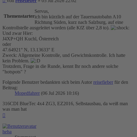
von
reisefieber
»
05 Jul 2026 22:02
Servus,
Themenstarter
ich bin kürzlich auf der Tauernautobahn A10
Richtung Süden, kurz nach Salzburg, auf eine
Kontrollstelle ausgeleitet worden (alle KfZ über 2,8 to).
Und zwar Hier:
J4XP+QH Kuchl, Österreich
oder
47.64921° N, 13.13633° E
Zweck: Allgemeine Kontrolle, und Gewichtskontrolle. Ich hatte
kein Problem.
Trotzdem, Frage in die Runde, kennt Ihr noch andere solche
"hotspots" ?
Folgende Benutzer bedankten sich beim Autor
reisefieber
für den
Beitrag:
Mopedfahrer
(06 Jul 2026 10:16)
316CDI BlueTec 4x4 ZG3, EZ2016, Selbstausbau, da weiß man
was man hat
Nach
oben
heha