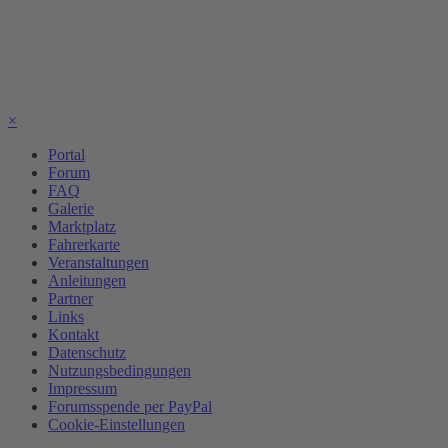
×
Portal
Forum
FAQ
Galerie
Marktplatz
Fahrerkarte
Veranstaltungen
Anleitungen
Partner
Links
Kontakt
Datenschutz
Nutzungsbedingungen
Impressum
Forumsspende per PayPal
Cookie-Einstellungen