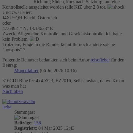
Richtung Süden, kurz nach Salzburg, auf eine
Kontrollstelle ausgeleitet worden (alle KfZ über 2,8 to).
Und zwar Hier:
J4XP+QH Kuchl, Österreich
oder
47.64921° N, 13.13633° E
Zweck: Allgemeine Kontrolle, und Gewichtskontrolle. Ich hatte
kein Problem.
Trotzdem, Frage in die Runde, kennt Ihr noch andere solche
"hotspots" ?
Folgende Benutzer bedankten sich beim Autor
reisefieber
für den
Beitrag:
Mopedfahrer
(06 Jul 2026 10:16)
316CDI BlueTec 4x4 ZG3, EZ2016, Selbstausbau, da weiß man
was man hat
Nach oben
heha
Stammgast
Beiträge:
156
Registriert:
04 Mär 2025 12:43