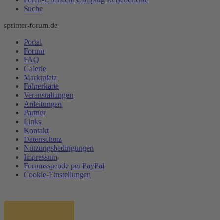
Suche
sprinter-forum.de
Portal
Forum
FAQ
Galerie
Marktplatz
Fahrerkarte
Veranstaltungen
Anleitungen
Partner
Links
Kontakt
Datenschutz
Nutzungsbedingungen
Impressum
Forumsspende per PayPal
Cookie-Einstellungen