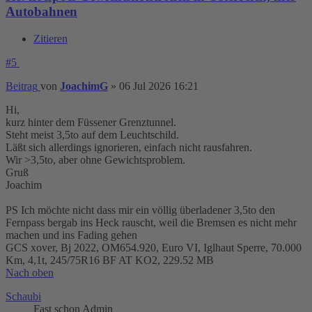
Autobahnen
Zitieren
#5
Beitrag
von
JoachimG
»
06 Jul 2026 16:21
Hi,
kurz hinter dem Füssener Grenztunnel.
Steht meist 3,5to auf dem Leuchtschild.
Läßt sich allerdings ignorieren, einfach nicht rausfahren.
Wir >3,5to, aber ohne Gewichtsproblem.
Gruß
Joachim
PS Ich möchte nicht dass mir ein völlig überladener 3,5to den
Fernpass bergab ins Heck rauscht, weil die Bremsen es nicht mehr
machen und ins Fading gehen
GCS xover, Bj 2022, OM654.920, Euro VI, Iglhaut Sperre, 70.000
Km, 4,1t, 245/75R16 BF AT KO2, 229.52 MB
Nach oben
Schaubi
Fast schon Admin