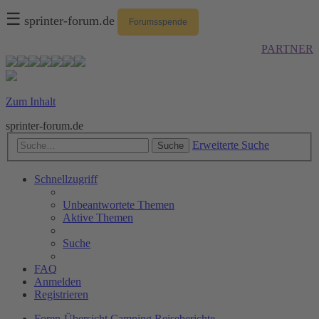
☰
sprinter-forum.de
Forumsspende
PARTNER
Zum Inhalt
sprinter-forum.de
Erweiterte Suche
Suche
Schnellzugriff
Unbeantwortete Themen
Aktive Themen
Suche
FAQ
Anmelden
Registrieren
Foren-Übersicht
Camping
Reiseberichte