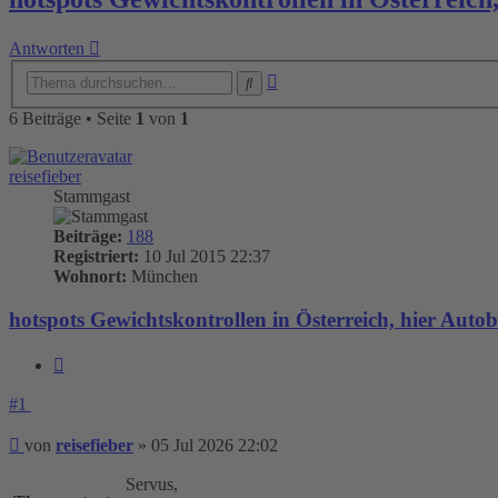
Antworten
Erweiterte
Suche
Suche
6 Beiträge • Seite
1
von
1
reisefieber
Stammgast
Beiträge:
188
Registriert:
10 Jul 2015 22:37
Wohnort:
München
hotspots Gewichtskontrollen in Österreich, hier Aut
Zitieren
#1
Beitrag
von
reisefieber
»
05 Jul 2026 22:02
Servus,