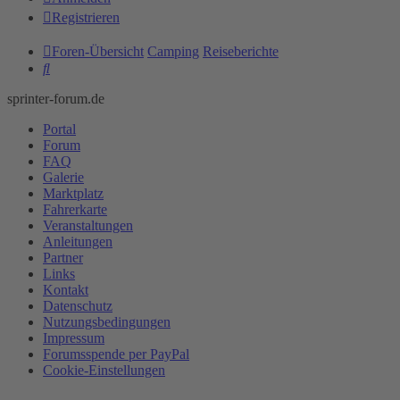
Registrieren
Foren-Übersicht
Camping
Reiseberichte
Suche
sprinter-forum.de
Portal
Forum
FAQ
Galerie
Marktplatz
Fahrerkarte
Veranstaltungen
Anleitungen
Partner
Links
Kontakt
Datenschutz
Nutzungsbedingungen
Impressum
Forumsspende per PayPal
Cookie-Einstellungen