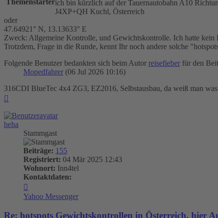
Themenstarter
ich bin kürzlich auf der Tauernautobahn A10 Richtung
J4XP+QH Kuchl, Österreich
oder
47.64921° N, 13.13633° E
Zweck: Allgemeine Kontrolle, und Gewichtskontrolle. Ich hatte kein
Trotzdem, Frage in die Runde, kennt Ihr noch andere solche "hotspot
Folgende Benutzer bedankten sich beim Autor
reisefieber
für den Beit
Mopedfahrer
(06 Jul 2026 10:16)
316CDI BlueTec 4x4 ZG3, EZ2016, Selbstausbau, da weiß man was
Nach
oben
heha
Stammgast
Beiträge:
155
Registriert:
04 Mär 2025 12:43
Wohnort:
Inn4tel
Kontaktdaten:
Kontaktdaten
von
Yahoo Messenger
heha
Re: hotspots Gewichtskontrollen in Österreich, hier 