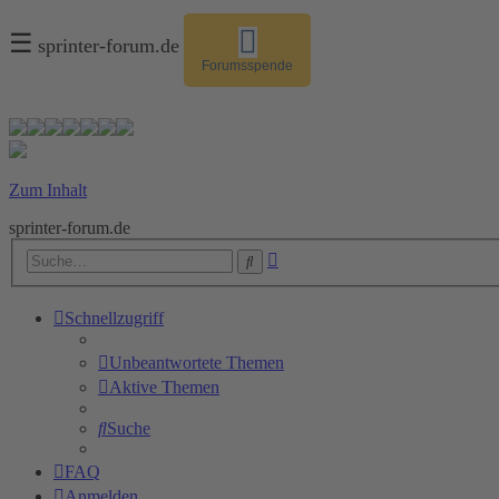
☰
sprinter-forum.de
Forumsspende
Zum Inhalt
sprinter-forum.de
Erweiterte
Suche
Suche
Schnellzugriff
Unbeantwortete Themen
Aktive Themen
Suche
FAQ
Anmelden