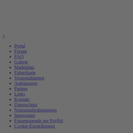
×
Portal
Forum
FAQ
Galerie
Marktplatz
Fahrerkarte
Veranstaltungen
Anleitungen
Partner
Links
Kontakt
Datenschutz
Nutzungsbedingungen
Impressum
Forumsspende per PayPal
Cookie-Einstellungen