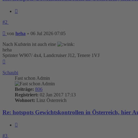
Zitieren
#2
Beitrag
von
heha
»
06 Jul 2026 07:05
Nach Kufstein ist auch eine
heha
Sprinter W907/ 4x4, Landcruiser J12, Tenere 1VJ
Nach
oben
Schaubi
Fast schon Admin
Beiträge:
806
Registriert:
02 Jan 2017 17:13
Wohnort:
Linz Österreich
Re: hotspots Gewichtskontrollen in Österreich, hier 
Zitieren
#3