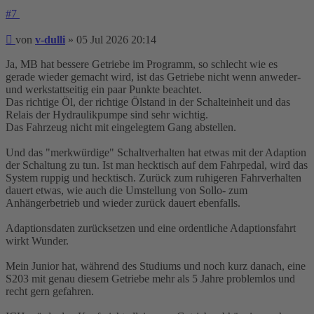
#7
Beitrag
von
v-dulli
»
05 Jul 2026 20:14
Ja, MB hat bessere Getriebe im Programm, so schlecht wie es
gerade wieder gemacht wird, ist das Getriebe nicht wenn anweder-
und werkstattseitig ein paar Punkte beachtet.
Das richtige Öl, der richtige Ölstand in der Schalteinheit und das
Relais der Hydraulikpumpe sind sehr wichtig.
Das Fahrzeug nicht mit eingelegtem Gang abstellen.
Und das "merkwürdige" Schaltverhalten hat etwas mit der Adaption
der Schaltung zu tun. Ist man hecktisch auf dem Fahrpedal, wird das
System ruppig und hecktisch. Zurück zum ruhigeren Fahrverhalten
dauert etwas, wie auch die Umstellung von Sollo- zum
Anhängerbetrieb und wieder zurück dauert ebenfalls.
Adaptionsdaten zurücksetzen und eine ordentliche Adaptionsfahrt
wirkt Wunder.
Mein Junior hat, während des Studiums und noch kurz danach, eine
S203 mit genau diesem Getriebe mehr als 5 Jahre problemlos und
recht gern gefahren.