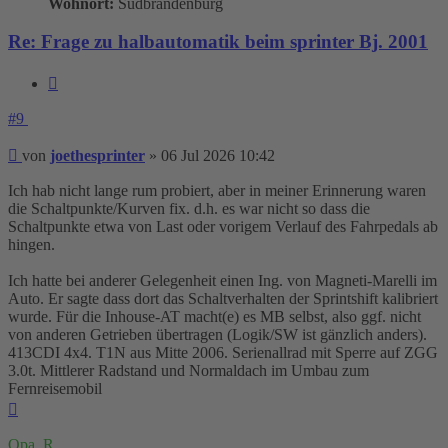
Wohnort:
Südbrandenburg
Re: Frage zu halbautomatik beim sprinter Bj. 2001
Zitieren
#9
Beitrag
von
joethesprinter
»
06 Jul 2026 10:42
Ich hab nicht lange rum probiert, aber in meiner Erinnerung waren
die Schaltpunkte/Kurven fix. d.h. es war nicht so dass die
Schaltpunkte etwa von Last oder vorigem Verlauf des Fahrpedals ab
hingen.
Ich hatte bei anderer Gelegenheit einen Ing. von Magneti-Marelli im
Auto. Er sagte dass dort das Schaltverhalten der Sprintshift kalibriert
wurde. Für die Inhouse-AT macht(e) es MB selbst, also ggf. nicht
von anderen Getrieben übertragen (Logik/SW ist gänzlich anders).
413CDI 4x4. T1N aus Mitte 2006. Serienallrad mit Sperre auf ZGG
3.0t. Mittlerer Radstand und Normaldach im Umbau zum
Fernreisemobil
Nach
oben
Opa_R