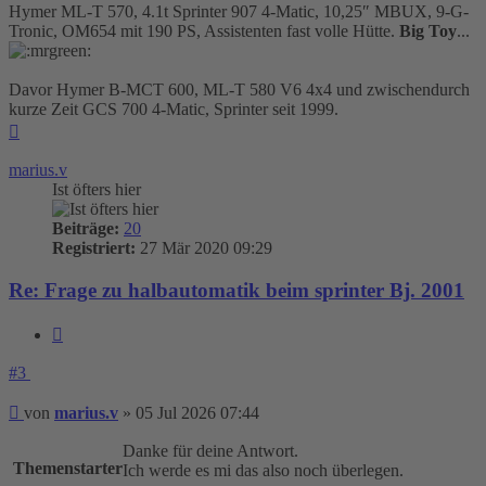
Hymer ML-T 570, 4.1t Sprinter 907 4-Matic, 10,25″ MBUX, 9-G-
Tronic, OM654 mit 190 PS, Assistenten fast volle Hütte.
Big Toy
...
Davor Hymer B-MCT 600, ML-T 580 V6 4x4 und zwischendurch
kurze Zeit GCS 700 4-Matic, Sprinter seit 1999.
Nach
oben
marius.v
Ist öfters hier
Beiträge:
20
Registriert:
27 Mär 2020 09:29
Re: Frage zu halbautomatik beim sprinter Bj. 2001
Zitieren
#3
Beitrag
von
marius.v
»
05 Jul 2026 07:44
Danke für deine Antwort.
Themenstarter
Ich werde es mi das also noch überlegen.