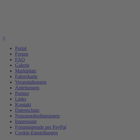
×
Portal
Forum
FAQ
Galerie
Marktplatz
Fahrerkarte
Veranstaltungen
Anleitungen
Partner
Links
Kontakt
Datenschutz
Nutzungsbedingungen
Impressum
Forumsspende per PayPal
Cookie-Einstellungen