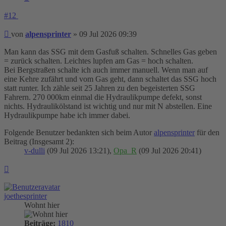
#12
Beitrag
von
alpensprinter
»
09 Jul 2026 09:39
Man kann das SSG mit dem Gasfuß schalten. Schnelles Gas geben
= zurück schalten. Leichtes lupfen am Gas = hoch schalten.
Bei Bergstraßen schalte ich auch immer manuell. Wenn man auf
eine Kehre zufährt und vom Gas geht, dann schaltet das SSG hoch
statt runter. Ich zähle seit 25 Jahren zu den begeisterten SSG
Fahrern. 270 000km einmal die Hydraulikpumpe defekt, sonst
nichts. Hydraulikölstand ist wichtig und nur mit N abstellen. Eine
Hydraulikpumpe habe ich immer dabei.
Folgende Benutzer bedankten sich beim Autor
alpensprinter
für den
Beitrag (Insgesamt 2):
v-dulli
(09 Jul 2026 13:21),
Opa_R
(09 Jul 2026 20:41)
Nach
oben
joethesprinter
Wohnt hier
Beiträge:
1810