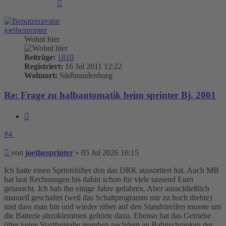
Nach
oben
joethesprinter
Wohnt hier
Beiträge:
1810
Registriert:
16 Jul 2011 12:22
Wohnort:
Südbrandenburg
Re: Frage zu halbautomatik beim sprinter Bj. 2001
Zitieren
#4
Beitrag
von
joethesprinter
»
05 Jul 2026 16:15
Ich hatte einen Sprintshifter den das DRK aussortiert hat. Auch MB
hat laut Rechnungen bis dahin schon für viele tausend Euro
getauscht. Ich hab ihn einige Jahre gefahren. Aber ausschließlich
manuell geschaltet (weil das Schaltprogramm mir zu hoch drehte)
und dass man hin und wieder rüber auf den Standstreifen musste um
die Batterie abzuklemmen gehörte dazu. Ebenso hat das Getriebe
öfter keine Startfreigabe gegeben nachdem an Bahnschranken der