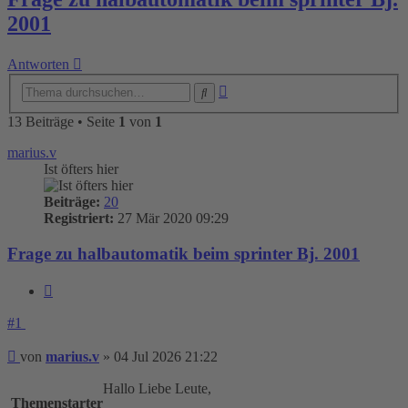
2001
Antworten
Erweiterte
Suche
Suche
13 Beiträge • Seite
1
von
1
marius.v
Ist öfters hier
Beiträge:
20
Registriert:
27 Mär 2020 09:29
Frage zu halbautomatik beim sprinter Bj. 2001
Zitieren
#1
Beitrag
von
marius.v
»
04 Jul 2026 21:22
Hallo Liebe Leute,
Themenstarter