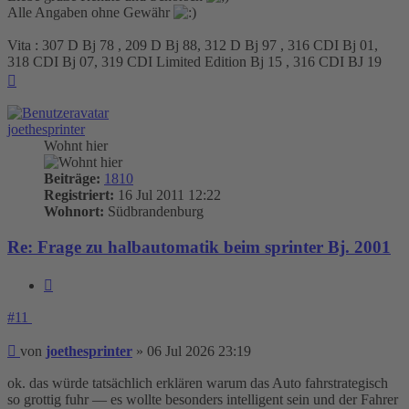
Alle Angaben ohne Gewähr
Vita : 307 D Bj 78 , 209 D Bj 88, 312 D Bj 97 , 316 CDI Bj 01,
318 CDI Bj 07, 319 CDI Limited Edition Bj 15 , 316 CDI BJ 19
Nach
oben
joethesprinter
Wohnt hier
Beiträge:
1810
Registriert:
16 Jul 2011 12:22
Wohnort:
Südbrandenburg
Re: Frage zu halbautomatik beim sprinter Bj. 2001
Zitieren
#11
Beitrag
von
joethesprinter
»
06 Jul 2026 23:19
ok. das würde tatsächlich erklären warum das Auto fahrstrategisch
so grottig fuhr — es wollte besonders intelligent sein und der Fahrer