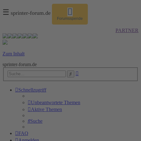
☰
sprinter-forum.de
Forumsspende
PARTNER
Zum Inhalt
sprinter-forum.de
Erweiterte
Suche
Suche
Schnellzugriff
Unbeantwortete Themen
Aktive Themen
Suche
FAQ
Anmelden