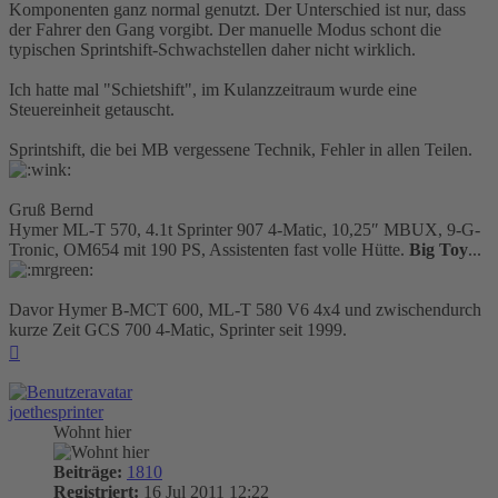
Komponenten ganz normal genutzt. Der Unterschied ist nur, dass
der Fahrer den Gang vorgibt. Der manuelle Modus schont die
typischen Sprintshift-Schwachstellen daher nicht wirklich.
Ich hatte mal "Schietshift", im Kulanzzeitraum wurde eine
Steuereinheit getauscht.
Sprintshift, die bei MB vergessene Technik, Fehler in allen Teilen.
Gruß Bernd
Hymer ML-T 570, 4.1t Sprinter 907 4-Matic, 10,25″ MBUX, 9-G-
Tronic, OM654 mit 190 PS, Assistenten fast volle Hütte.
Big Toy
...
Davor Hymer B-MCT 600, ML-T 580 V6 4x4 und zwischendurch
kurze Zeit GCS 700 4-Matic, Sprinter seit 1999.
Nach
oben
joethesprinter
Wohnt hier
Beiträge:
1810
Registriert:
16 Jul 2011 12:22