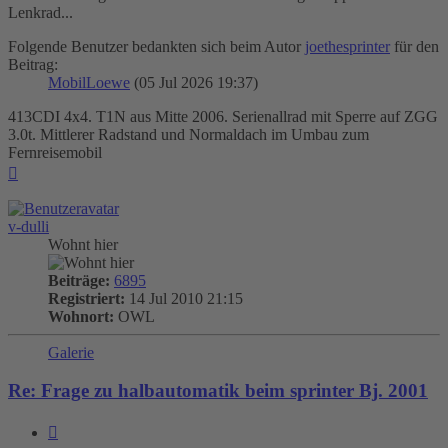
Lenkrad...
Folgende Benutzer bedankten sich beim Autor
joethesprinter
für den
Beitrag:
MobilLoewe
(05 Jul 2026 19:37)
413CDI 4x4. T1N aus Mitte 2006. Serienallrad mit Sperre auf ZGG
3.0t. Mittlerer Radstand und Normaldach im Umbau zum
Fernreisemobil
Nach
oben
v-dulli
Wohnt hier
Beiträge:
6895
Registriert:
14 Jul 2010 21:15
Wohnort:
OWL
Galerie
Re: Frage zu halbautomatik beim sprinter Bj. 2001
Zitieren