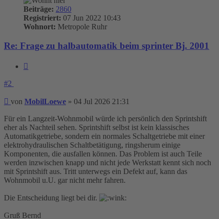
Beiträge:
2860
Registriert:
07 Jun 2022 10:43
Wohnort:
Metropole Ruhr
Re: Frage zu halbautomatik beim sprinter Bj. 2001
Zitieren
#2
Beitrag
von
MobilLoewe
»
04 Jul 2026 21:31
Für ein Langzeit-Wohnmobil würde ich persönlich den Sprintshift
eher als Nachteil sehen. Sprintshift selbst ist kein klassisches
Automatikgetriebe, sondern ein normales Schaltgetriebe mit einer
elektrohydraulischen Schaltbetätigung, ringsherum einige
Komponenten, die ausfallen können. Das Problem ist auch Teile
werden inzwischen knapp und nicht jede Werkstatt kennt sich noch
mit Sprintshift aus. Tritt unterwegs ein Defekt auf, kann das
Wohnmobil u.U. gar nicht mehr fahren.
Die Entscheidung liegt bei dir.
Gruß Bernd