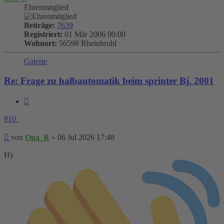
Ehrenmitglied
Beiträge:
7639
Registriert:
01 Mär 2006 00:00
Wohnort:
56598 Rheinbrohl
Galerie
Re: Frage zu halbautomatik beim sprinter Bj. 2001
Zitieren
#10
Beitrag
von
Opa_R
»
06 Jul 2026 17:48
Hy