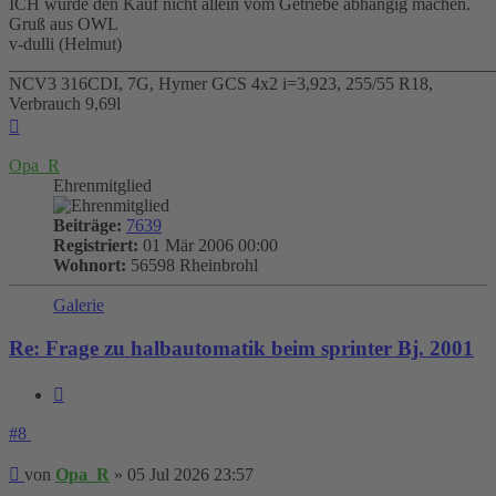
ICH würde den Kauf nicht allein vom Getriebe abhängig machen.
Gruß aus OWL
v-dulli (Helmut)
_______________________________________________________
NCV3 316CDI, 7G, Hymer GCS 4x2 i=3,923, 255/55 R18,
Verbrauch 9,69l
Nach
oben
Opa_R
Ehrenmitglied
Beiträge:
7639
Registriert:
01 Mär 2006 00:00
Wohnort:
56598 Rheinbrohl
Galerie
Re: Frage zu halbautomatik beim sprinter Bj. 2001
Zitieren
#8
Beitrag
von
Opa_R
»
05 Jul 2026 23:57