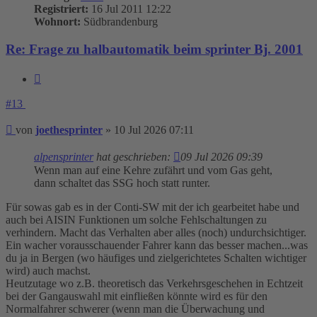
Registriert:
16 Jul 2011 12:22
Wohnort:
Südbrandenburg
Re: Frage zu halbautomatik beim sprinter Bj. 2001
Zitieren
#13
Beitrag
von
joethesprinter
»
10 Jul 2026 07:11
alpensprinter
hat geschrieben:
09 Jul 2026 09:39
Wenn man auf eine Kehre zufährt und vom Gas geht,
dann schaltet das SSG hoch statt runter.
Für sowas gab es in der Conti-SW mit der ich gearbeitet habe und
auch bei AISIN Funktionen um solche Fehlschaltungen zu
verhindern. Macht das Verhalten aber alles (noch) undurchsichtiger.
Ein wacher vorausschauender Fahrer kann das besser machen...was
du ja in Bergen (wo häufiges und zielgerichtetes Schalten wichtiger
wird) auch machst.
Heutzutage wo z.B. theoretisch das Verkehrsgeschehen in Echtzeit
bei der Gangauswahl mit einfließen könnte wird es für den
Normalfahrer schwerer (wenn man die Überwachung und