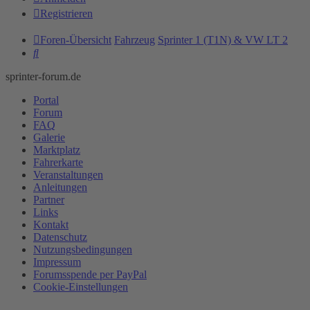
Registrieren
Foren-Übersicht
Fahrzeug
Sprinter 1 (T1N) & VW LT 2
Suche
sprinter-forum.de
Portal
Forum
FAQ
Galerie
Marktplatz
Fahrerkarte
Veranstaltungen
Anleitungen
Partner
Links
Kontakt
Datenschutz
Nutzungsbedingungen
Impressum
Forumsspende per PayPal
Cookie-Einstellungen