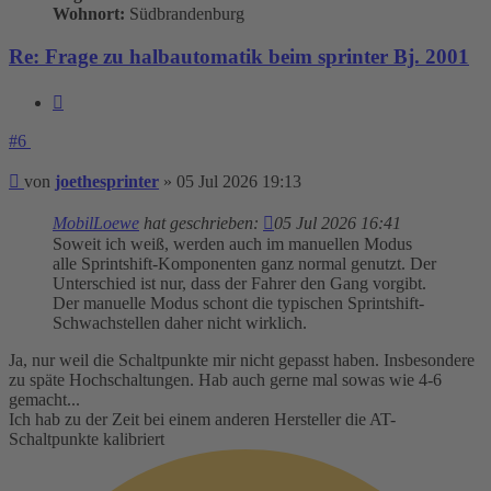
Wohnort:
Südbrandenburg
Re: Frage zu halbautomatik beim sprinter Bj. 2001
Zitieren
#6
Beitrag
von
joethesprinter
»
05 Jul 2026 19:13
MobilLoewe
hat geschrieben:
05 Jul 2026 16:41
Soweit ich weiß, werden auch im manuellen Modus
alle Sprintshift-Komponenten ganz normal genutzt. Der
Unterschied ist nur, dass der Fahrer den Gang vorgibt.
Der manuelle Modus schont die typischen Sprintshift-
Schwachstellen daher nicht wirklich.
Ja, nur weil die Schaltpunkte mir nicht gepasst haben. Insbesondere
zu späte Hochschaltungen. Hab auch gerne mal sowas wie 4-6
gemacht...
Ich hab zu der Zeit bei einem anderen Hersteller die AT-
Schaltpunkte kalibriert