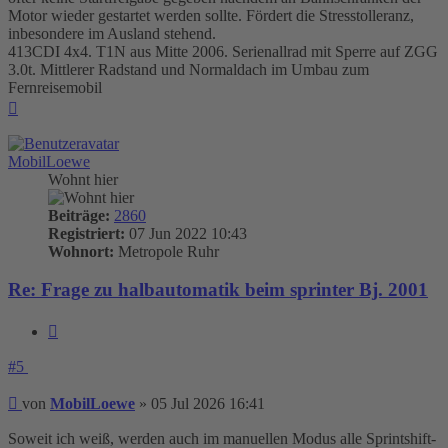
Motor wieder gestartet werden sollte. Fördert die Stresstolleranz,
inbesondere im Ausland stehend.
413CDI 4x4. T1N aus Mitte 2006. Serienallrad mit Sperre auf ZGG
3.0t. Mittlerer Radstand und Normaldach im Umbau zum
Fernreisemobil
Nach
oben
MobilLoewe
Wohnt hier
Beiträge:
2860
Registriert:
07 Jun 2022 10:43
Wohnort:
Metropole Ruhr
Re: Frage zu halbautomatik beim sprinter Bj. 2001
Zitieren
#5
Beitrag
von
MobilLoewe
»
05 Jul 2026 16:41
Soweit ich weiß, werden auch im manuellen Modus alle Sprintshift-