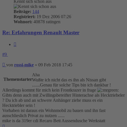
Kennt sich schon aus
Beiträge:
144
Registriert:
19 Dez 2006 07:26
Wohnort:
40878 ratingen
Re: Erfahrungen Renault Master
Zitieren
#9
Beitrag
von
rossi-mike
»
09 Feb 2018 17:45
Aha
Themenstarter
Wußte ich nicht das es ihn als Nissan gibt
.......Genau für solche Tips bin ich dankbar !
Allerdings kommt für mich kein Frontkrazer in frage
Gibts denn auch mit Zwillingsbereifter Hinterachse als Hecktriebeler
? Da ich ab und an schwere Anhänger ziehe muss es ein
Hecktriebler sein !
Vorhaben ist daraus ein Wohnmobil zu bauen und ihn fast
ausschlieslich Privat zu nutzen ......
mike is da 319er cdi Recaro Bett Aussendusche Werkstatt
Nach