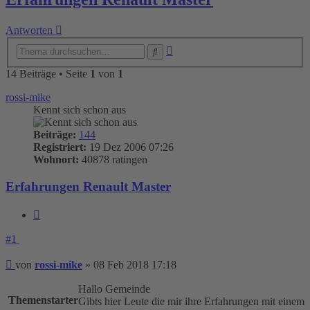
Antworten
Erweiterte
Suche
Suche
14 Beiträge • Seite
1
von
1
rossi-mike
Kennt sich schon aus
Beiträge:
144
Registriert:
19 Dez 2006 07:26
Wohnort:
40878 ratingen
Erfahrungen Renault Master
Zitieren
#1
Beitrag
von
rossi-mike
»
08 Feb 2018 17:18
Hallo Gemeinde
Themenstarter
Gibts hier Leute die mir ihre Erfahrungen mit einem