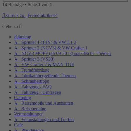
14 Beiträge • Seite
1
von
1
Zurück zu „Fremdfabrikate“
Gehe zu
Fahrzeug
↳ Sprinter 1 (T1N) & VW LT 2
↳ Sprinter 2 (NCV3) & VW Crafter 1
↳ NCV3 MOPF (ab 09-2013) spezifische Themen
↳ Sprinter 3 (VS30)
↳ VW Crafter 2 & MAN TGE
↳ Fremdfabrikate
↳ fabrikatübergeifende Themen
↳ Schraubertipps
↳ Fahrzeug - FAQ
↳ Fahrzeug - Umfragen
Camping
↳ Reisemobile und Ausbauten
↳ Reiseberichte
Veranstaltungen
↳ Veranstaltungen und Treffen
Cafe
↳ Plauderecke