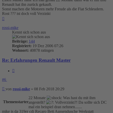
Renault hat ihn zurück gekauft.
Sonst machen die Motoren mehr Freude als die Fiat Schleudern.
Rost ??? ist doch voll Verzinkt
Nach
oben
rossi-mike
Kennt sich schon aus
Beiträge:
144
Registriert:
19 Dez 2006 07:26
Wohnort:
40878 ratingen
Re: Erfahrungen Renault Master
Zitieren
#6
Beitrag
von
rossi-mike
»
08 Feb 2018 20:29
22 Monate
Was hast du mit ihm
Themenstarter
angestellt?
Vollverzinkt?! Da sollte sich DC
mal ein beispiel dran nehmen.......
mike is da 319er cdi Recaro Bett Aussendusche Werkstatt