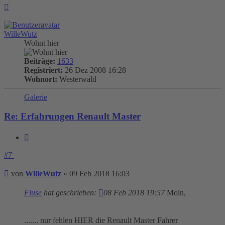
Nach
oben
WilleWutz
Wohnt hier
Beiträge:
1633
Registriert:
26 Dez 2008 16:28
Wohnort:
Westerwald
Galerie
Re: Erfahrungen Renault Master
Zitieren
#7
Beitrag
von
WilleWutz
»
09 Feb 2018 16:03
Fluse
hat geschrieben:
08 Feb 2018 19:57
Moin,
....... nur fehlen HIER die Renault Master Fahrer