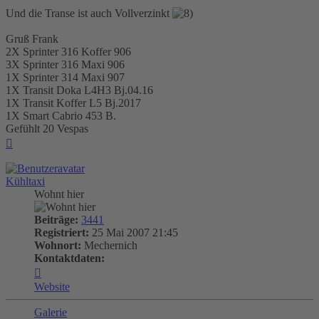
Und die Transe ist auch Vollverzinkt
Gruß Frank
2X Sprinter 316 Koffer 906
3X Sprinter 316 Maxi 906
1X Sprinter 314 Maxi 907
1X Transit Doka L4H3 Bj.04.16
1X Transit Koffer L5 Bj.2017
1X Smart Cabrio 453 B.
Gefühlt 20 Vespas
Nach
oben
Kühltaxi
Wohnt hier
Beiträge:
3441
Registriert:
25 Mai 2007 21:45
Wohnort:
Mechernich
Kontaktdaten:
Kontaktdaten
von
Website
Kühltaxi
Galerie