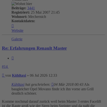
Beiträge:
3441
Registriert:
25 Mai 2007 21:45
Wohnort:
Mechernich
Kontaktdaten:
Kontaktdaten
von
Website
Kühltaxi
Galerie
Re: Erfahrungen Renault Master
Zitieren
#14
Beitrag
von
Kühltaxi
»
06 Jul 2026 12:33
Kühltaxi
hat geschrieben:
04 Mär 2018 00:43
Als
baugleicher Opel Movano finde ich ihn vorne am Grill
deutlich schöner.
Komme nochmal darauf zurück weil beim Master 3 erstes Facelift
ist die Raute groß wie der Stern beim Sprinter und da paßt die