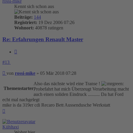
rossi-mike
Kennt sich schon aus
Beiträge:
144
Registriert:
19 Dez 2006 07:26
Wohnort:
40878 ratingen
Re: Erfahrungen Renault Master
Zitieren
#13
Beitrag
von
rossi-mike
»
05 Mär 2018 07:28
Also das nächste wird eine Transe !
Themenstarter
Probefahrt hat mich Überzeugt Verarbeitung macht
auch einen soliden Eindruck .......... Da hat Ford
echt mal nachgelegt
mike is da 319er cdi Recaro Bett Aussendusche Werkstatt
Nach
oben
Kühltaxi
Wohnt hier