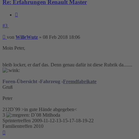
Re: Erfahrungen Renault Master
Zitieren
#3
Beitrag
von
WilleWutz
»
08 Feb 2018 18:06
Moin Peter,
bleib locker, er darf das. Denn genau dafür ist diese Rubrik da.......
Foren-Übersicht ‹Fahrzeug ‹
Fremdfabrikate
Gruß
Peter
212D`99 >in gute Hände abgegeben<
3
D`08 Mitlhoda
Sprintertreffen 2009-11-12-13-15-17-18-19-22
Familientreffen 2010
Nach
oben