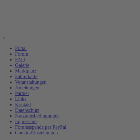
×
Portal
Forum
FAQ
Galerie
Marktplatz
Fahrerkarte
Veranstaltungen
Anleitungen
Partner
Links
Kontakt
Datenschutz
Nutzungsbedingungen
Impressum
Forumsspende per PayPal
Cookie-Einstellungen