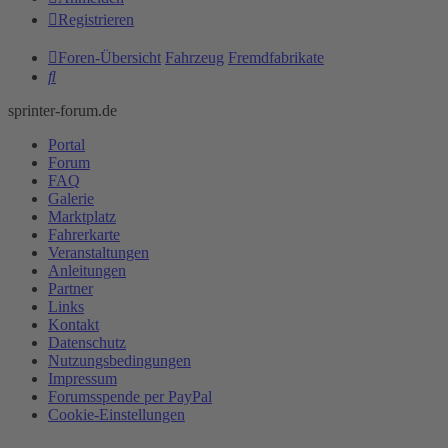
Registrieren
Foren-Übersicht
Fahrzeug
Fremdfabrikate
Suche
sprinter-forum.de
Portal
Forum
FAQ
Galerie
Marktplatz
Fahrerkarte
Veranstaltungen
Anleitungen
Partner
Links
Kontakt
Datenschutz
Nutzungsbedingungen
Impressum
Forumsspende per PayPal
Cookie-Einstellungen