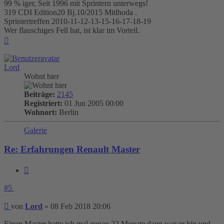
99 % iger, Seit 1996 mit Sprintern unterwegs!
319 CDI Edition20 Bj.10/2015 Mitlhoda .
Sprintertreffen 2010-11-12-13-15-16-17-18-19
Wer flauschiges Fell hat, ist klar im Vorteil.
Nach
oben
Lord
Wohnt hier
Beiträge:
2145
Registriert:
01 Jun 2005 00:00
Wohnort:
Berlin
Galerie
Re: Erfahrungen Renault Master
Zitieren
#5
Beitrag
von
Lord
»
08 Feb 2018 20:06
Einen Master hatte ich mal genau 22 Monate dann war er hin und