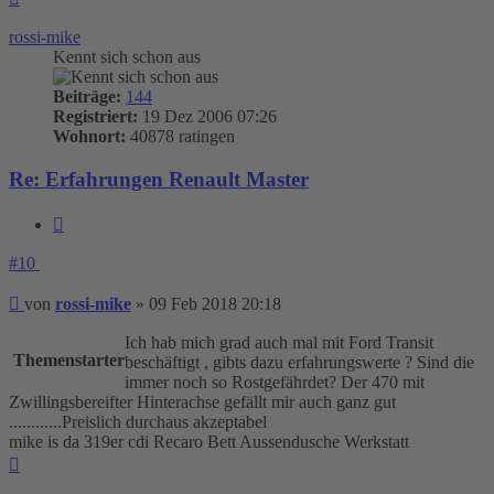
oben
rossi-mike
Kennt sich schon aus
Beiträge:
144
Registriert:
19 Dez 2006 07:26
Wohnort:
40878 ratingen
Re: Erfahrungen Renault Master
Zitieren
#10
Beitrag
von
rossi-mike
»
09 Feb 2018 20:18
Ich hab mich grad auch mal mit Ford Transit
Themenstarter
beschäftigt , gibts dazu erfahrungswerte ? Sind die
immer noch so Rostgefährdet? Der 470 mit
Zwillingsbereifter Hinterachse gefällt mir auch ganz gut
............Preislich durchaus akzeptabel
mike is da 319er cdi Recaro Bett Aussendusche Werkstatt
Nach
oben