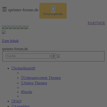
☰
sprinter-forum.de
Forumsspende
PARTNER
Zum Inhalt
sprinter-forum.de
Erweiterte
Suche
Suche
Schnellzugriff
Unbeantwortete Themen
Aktive Themen
Suche
FAQ
Anmelden