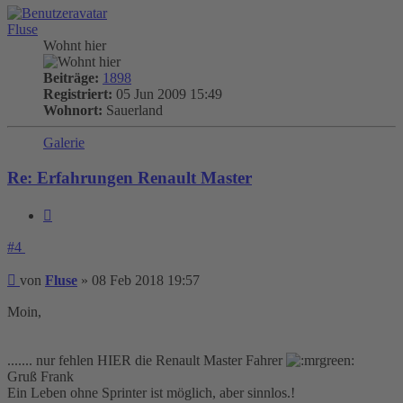
Fluse
Wohnt hier
Beiträge:
1898
Registriert:
05 Jun 2009 15:49
Wohnort:
Sauerland
Galerie
Re: Erfahrungen Renault Master
Zitieren
#4
Beitrag
von
Fluse
»
08 Feb 2018 19:57
Moin,
....... nur fehlen HIER die Renault Master Fahrer
Gruß Frank
Ein Leben ohne Sprinter ist möglich, aber sinnlos.!