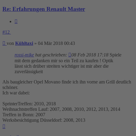
Re: Erfahrungen Renault Master
Zitieren
#12
Beitrag
von
Kühltaxi
»
04 Mär 2018 00:43
rossi-mike
hat geschrieben:
08 Feb 2018 17:18
Spiele
mit dem gedanken mir so ein Teil zu kaufen ! Optik
lässt sich drüber streiten wichtiger ist mir aber die
zuverlässigkeit
Als baugleicher Opel Movano finde ich ihn vorne am Grill deutlich
schöner.
Ich war dabei:
SprinterTreffen: 2010, 2018
Weihnachtstreffen Lauf: 2007, 2008, 2010, 2012, 2013, 2014
Treffen in Bonn: 2007
Werksbesichtigung Düsseldorf: 2008, 2013
Nach
oben