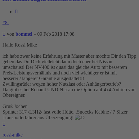
Zitieren
#8
Beitrag
von
bommel
»
09 Feb 2018 17:08
Hallo Rossi Mike
ich habe zwar keine Erfahrung mit Master aber möchte Dir den Tipp
geben das Du Dich vielleicht dann doch eher bei Nissan
umschaust! Der NV400 ist quasi das gleiche Auto mit besserem
Preis/Leistungsverhältnis und noch viel wichtiger er ist mit
besserer / längerer Garantie ausgestattet!!!
Zwillingsräder wegen hoher Nutzlast oder Anhängerbetrieb?
Da gibt es bei Renault UND Nissan die Option auf 4x4 Antrieb von
Obereigner.
Gruß Jochen
Sprinter 317 /L3H2/ fast volle Hütte...Snoecks Kabine / 7 Sitzer
Transporterfahrer aus Überzeugung!
Nach
oben
rossi-mike