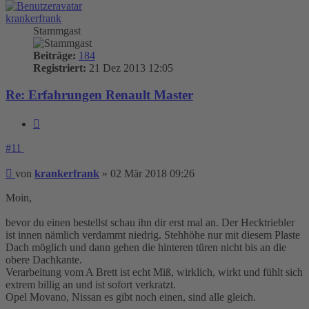
krankerfrank
Stammgast
Beiträge:
184
Registriert:
21 Dez 2013 12:05
Re: Erfahrungen Renault Master
Zitieren
#11
Beitrag
von
krankerfrank
»
02 Mär 2018 09:26
Moin,
bevor du einen bestellst schau ihn dir erst mal an. Der Hecktriebler
ist innen nämlich verdammt niedrig. Stehhöhe nur mit diesem Plaste
Dach möglich und dann gehen die hinteren türen nicht bis an die
obere Dachkante.
Verarbeitung vom A Brett ist echt Miß, wirklich, wirkt und fühlt sich
extrem billig an und ist sofort verkratzt.
Opel Movano, Nissan es gibt noch einen, sind alle gleich.