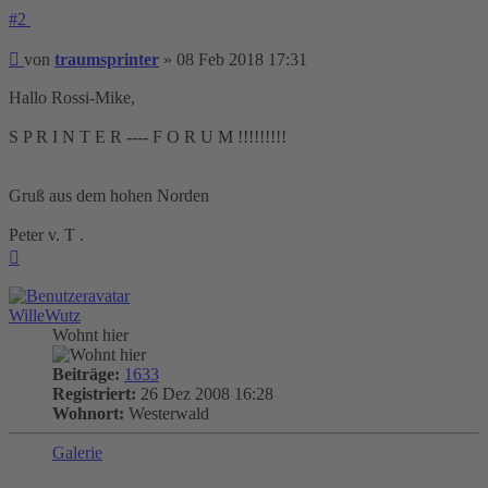
#2
Beitrag
von
traumsprinter
»
08 Feb 2018 17:31
Hallo Rossi-Mike,
S P R I N T E R ---- F O R U M !!!!!!!!!
Gruß aus dem hohen Norden
Peter v. T .
Nach
oben
WilleWutz
Wohnt hier
Beiträge:
1633
Registriert:
26 Dez 2008 16:28
Wohnort:
Westerwald
Galerie