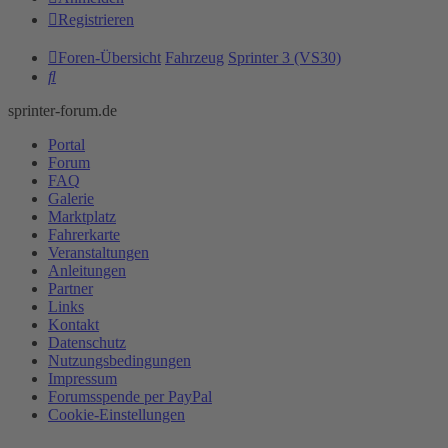
Registrieren
Foren-Übersicht
Fahrzeug
Sprinter 3 (VS30)
Suche
sprinter-forum.de
Portal
Forum
FAQ
Galerie
Marktplatz
Fahrerkarte
Veranstaltungen
Anleitungen
Partner
Links
Kontakt
Datenschutz
Nutzungsbedingungen
Impressum
Forumsspende per PayPal
Cookie-Einstellungen