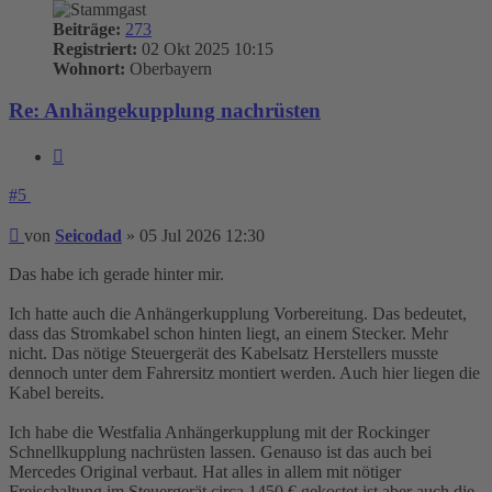
Beiträge:
273
Registriert:
02 Okt 2025 10:15
Wohnort:
Oberbayern
Re: Anhängekupplung nachrüsten
Zitieren
#5
Beitrag
von
Seicodad
»
05 Jul 2026 12:30
Das habe ich gerade hinter mir.
Ich hatte auch die Anhängerkupplung Vorbereitung. Das bedeutet,
dass das Stromkabel schon hinten liegt, an einem Stecker. Mehr
nicht. Das nötige Steuergerät des Kabelsatz Herstellers musste
dennoch unter dem Fahrersitz montiert werden. Auch hier liegen die
Kabel bereits.
Ich habe die Westfalia Anhängerkupplung mit der Rockinger
Schnellkupplung nachrüsten lassen. Genauso ist das auch bei
Mercedes Original verbaut. Hat alles in allem mit nötiger
Freischaltung im Steuergerät circa 1450 € gekostet ist aber auch die