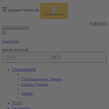
☰
sprinter-forum.de
Forumsspende
PARTNER
Zum Inhalt
sprinter-forum.de
Erweiterte
Suche
Suche
Schnellzugriff
Unbeantwortete Themen
Aktive Themen
Suche
FAQ
Anmelden