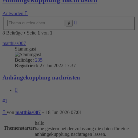
Antworten
Erweiterte
Suche
Suche
8 Beiträge • Seite
1
von
1
matthias007
Stammgast
Beiträge:
235
Registriert:
27 Jan 2022 17:37
Anhängekupplung nachrüsten
Zitieren
#1
Beitrag
von
matthias007
»
18 Jun 2026 07:01
hallo
Themenstarter
habe gestern bei der zulassung die daten für eine
anhängekupplung nachtragen lassen.