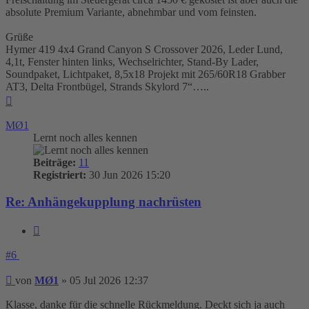
absolute Premium Variante, abnehmbar und vom feinsten.
Grüße
Hymer 419 4x4 Grand Canyon S Crossover 2026, Leder Lund,
4,1t, Fenster hinten links, Wechselrichter, Stand-By Lader,
Soundpaket, Lichtpaket, 8,5x18 Projekt mit 265/60R18 Grabber
AT3, Delta Frontbügel, Strands Skylord 7“…..
Nach
oben
MØ1
Lernt noch alles kennen
Beiträge:
11
Registriert:
30 Jun 2026 15:20
Re: Anhängekupplung nachrüsten
Zitieren
#6
Beitrag
von
MØ1
»
05 Jul 2026 12:37
Klasse, danke für die schnelle Rückmeldung. Deckt sich ja auch