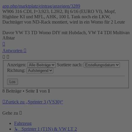
app.php/marktplatz/eintrag/anzeigen/3289
W906 316 CDI, I=3,923, L2H2, Bj 6/16 (EURO VI), Mopf,
Highline KI und MFL, AHK, 100 L Tank noch ein LKW,
Dachträger von ND-Rack montiert, wird in ein Womo für 2 Leute
Davor VW T3 TD Womo DIY mit Hubdach, VW T4 TDI Multivan
Allstar
Nach
oben
Antworten
Anzeigen:
Sortiere nach:
Richtung:
8 Beiträge • Seite
1
von
1
Zurück zu „Sprinter 3 (VS30)“
Gehe zu
Fahrzeug
↳ Sprinter 1 (T1N) & VW LT 2