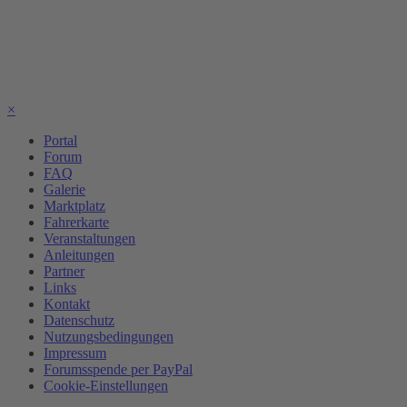
×
Portal
Forum
FAQ
Galerie
Marktplatz
Fahrerkarte
Veranstaltungen
Anleitungen
Partner
Links
Kontakt
Datenschutz
Nutzungsbedingungen
Impressum
Forumsspende per PayPal
Cookie-Einstellungen