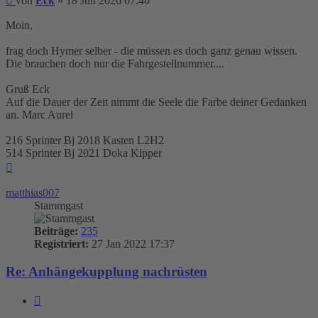
von
Eck
»
18 Jun 2026 07:40
Moin,
frag doch Hymer selber - die müssen es doch ganz genau wissen.
Die brauchen doch nur die Fahrgestellnummer....
Gruß Eck
Auf die Dauer der Zeit nimmt die Seele die Farbe deiner Gedanken
an. Marc Aurel
216 Sprinter Bj 2018 Kasten L2H2
514 Sprinter Bj 2021 Doka Kipper
Nach
oben
matthias007
Stammgast
Beiträge:
235
Registriert:
27 Jan 2022 17:37
Re: Anhängekupplung nachrüsten
Zitieren