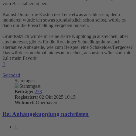
vom Basisfahrzeug her.
Kannst Du mir die Kosten der Teile etwas auschlüsseln, denn
montieren würde ich sowas grundsätzlich schon selbst, würde es
dann nur die Freischaltung vergeben müssen.
Grundsätzlich würde mir eine starre Kupplung ja ausreichen, aber
aus Interesse, gibt es für die Rockinger Schnellkupplung auch
alternative Anbauteile, wie zum Beispiel eine Schäkelöse/Bergeöse?
Das würde es nochmal interesant machen, ansonsten wäre starr mit
2,8 t mein Favorit.
Nach
oben
Seicodad
Stammgast
Beiträge:
273
Registriert:
02 Okt 2025 10:15
Wohnort:
Oberbayern
Re: Anhängekupplung nachrüsten
Zitieren