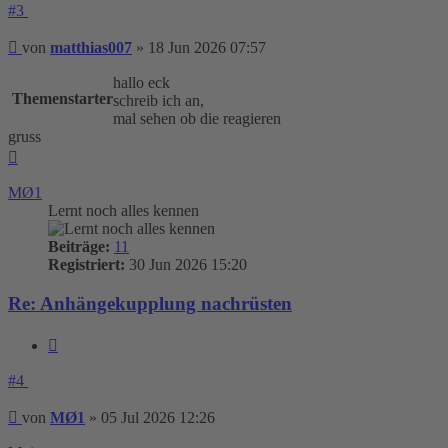
#3
Beitrag
von
matthias007
»
18 Jun 2026 07:57
hallo eck
Themenstarter
schreib ich an,
mal sehen ob die reagieren
gruss
Nach
oben
MØ1
Lernt noch alles kennen
Beiträge:
11
Registriert:
30 Jun 2026 15:20
Re: Anhängekupplung nachrüsten
Zitieren
#4
Beitrag
von
MØ1
»
05 Jul 2026 12:26