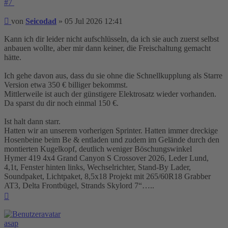
#7
Beitrag
von
Seicodad
»
05 Jul 2026 12:41
Kann ich dir leider nicht aufschlüsseln, da ich sie auch zuerst selbst
anbauen wollte, aber mir dann keiner, die Freischaltung gemacht
hätte.
Ich gehe davon aus, dass du sie ohne die Schnellkupplung als Starre
Version etwa 350 € billiger bekommst.
Mittlerweile ist auch der günstigere Elektrosatz wieder vorhanden.
Da sparst du dir noch einmal 150 €.
Ist halt dann starr.
Hatten wir an unserem vorherigen Sprinter. Hatten immer dreckige
Hosenbeine beim Be & entladen und zudem im Gelände durch den
montierten Kugelkopf, deutlich weniger Böschungswinkel
Hymer 419 4x4 Grand Canyon S Crossover 2026, Leder Lund,
4,1t, Fenster hinten links, Wechselrichter, Stand-By Lader,
Soundpaket, Lichtpaket, 8,5x18 Projekt mit 265/60R18 Grabber
AT3, Delta Frontbügel, Strands Skylord 7“…..
Nach
oben
asap