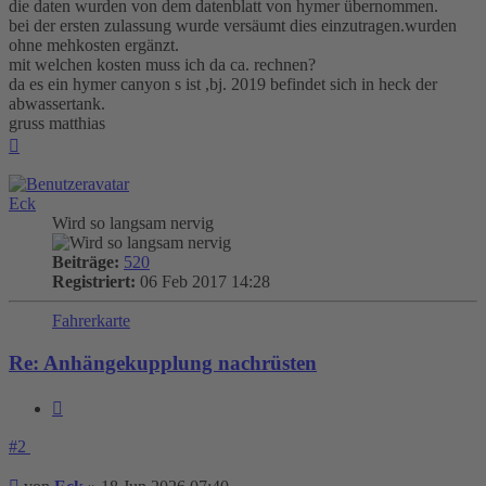
die daten wurden von dem datenblatt von hymer übernommen.
bei der ersten zulassung wurde versäumt dies einzutragen.wurden
ohne mehkosten ergänzt.
mit welchen kosten muss ich da ca. rechnen?
da es ein hymer canyon s ist ,bj. 2019 befindet sich in heck der
abwassertank.
gruss matthias
Nach
oben
Eck
Wird so langsam nervig
Beiträge:
520
Registriert:
06 Feb 2017 14:28
Fahrerkarte
Re: Anhängekupplung nachrüsten
Zitieren
#2
Beitrag