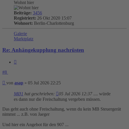
Wohnt hier
Beiträge:
3456
Registriert:
26 Okt 2020 15:07
Wohnort:
Berlin-Charlottenburg
Galerie
Marktplatz
Re: Anhängekupplung nachrüsten
Zitieren
#8
Beitrag
von
asap
»
05 Jul 2026 22:25
MØ1
hat geschrieben:
05 Jul 2026 12:37
.... würde
es dann nur die Freischaltung vergeben müssen.
Das geht auch ohne Freischaltung, wenn du kein MB Steuergerät
nimmst ... z.B. von Jaeger
Und hier ein Angebot für den 907 ...