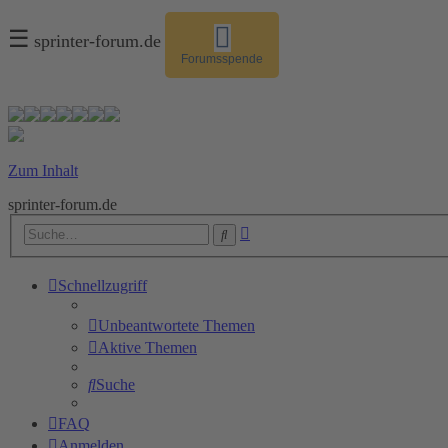
☰
sprinter-forum.de
Forumsspende
Zum Inhalt
sprinter-forum.de
Erweiterte
Suche
Suche
Schnellzugriff
Unbeantwortete Themen
Aktive Themen
Suche
FAQ
Anmelden