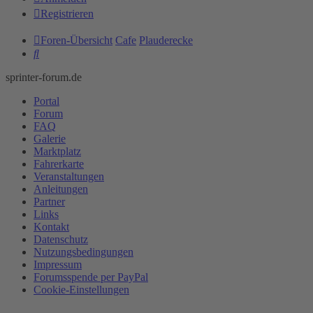
Registrieren
Foren-Übersicht
Cafe
Plauderecke
Suche
sprinter-forum.de
Portal
Forum
FAQ
Galerie
Marktplatz
Fahrerkarte
Veranstaltungen
Anleitungen
Partner
Links
Kontakt
Datenschutz
Nutzungsbedingungen
Impressum
Forumsspende per PayPal
Cookie-Einstellungen