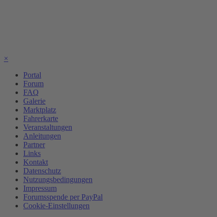
×
Portal
Forum
FAQ
Galerie
Marktplatz
Fahrerkarte
Veranstaltungen
Anleitungen
Partner
Links
Kontakt
Datenschutz
Nutzungsbedingungen
Impressum
Forumsspende per PayPal
Cookie-Einstellungen