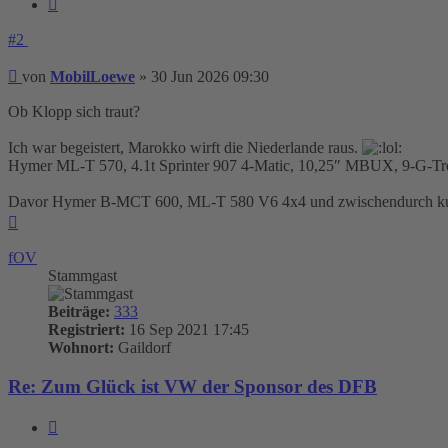
Zitieren
#2
Beitrag
von
MobilLoewe
»
30 Jun 2026 09:30
Ob Klopp sich traut?
Ich war begeistert, Marokko wirft die Niederlande raus.
Hymer ML-T 570, 4.1t Sprinter 907 4-Matic, 10,25″ MBUX, 9-G-Tron
Davor Hymer B-MCT 600, ML-T 580 V6 4x4 und zwischendurch kurze
Nach
oben
fOV
Stammgast
Beiträge:
333
Registriert:
16 Sep 2021 17:45
Wohnort:
Gaildorf
Re: Zum Glück ist VW der Sponsor des DFB
Zitieren