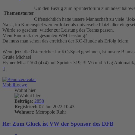
Um den Bezug zum Sprinterforum zumindest halbwegs
Themenstarter
Offensichtlich hatte unsere Mannschaft zu viele "J
Na ja, im Kartenspiel werden Joker als universelle Platzhalter eingesetz
Würde so gesehen, wieder zur Leistung des Teams passen.
Mein Eindruck der gesamten WM Leistung?
Da muss man schon das erreichen der KO-Runde als Erfolg feiern.
Wenn jetzt die Österreicher ihr KO-Spiel gewinnen, ist unsere Blamag
Grüße Michael
Hymer ML-T 560 (4x4) auf Sprinter 319, 3l V6 und 5 Gg Automatik
Nach
oben
MobilLoewe
Wohnt hier
Beiträge:
2858
Registriert:
07 Jun 2022 10:43
Wohnort:
Metropole Ruhr
Re: Zum Glück ist VW der Sponsor des DFB