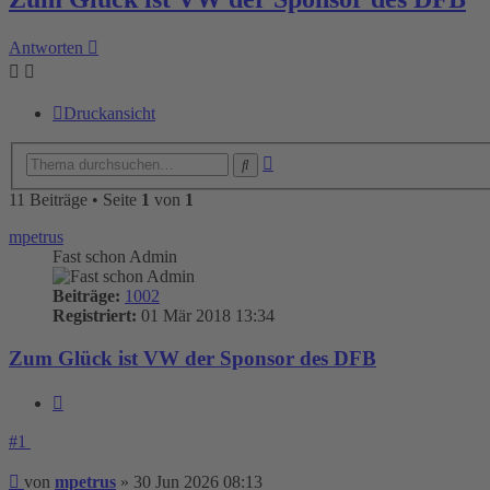
Antworten
Druckansicht
Erweiterte
Suche
Suche
11 Beiträge • Seite
1
von
1
mpetrus
Fast schon Admin
Beiträge:
1002
Registriert:
01 Mär 2018 13:34
Zum Glück ist VW der Sponsor des DFB
Zitieren
#1
Beitrag
von
mpetrus
»
30 Jun 2026 08:13