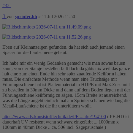
#32
Beitrag
von
sprinter.hh
»
11 Jul 2026 11:50
Eben auf Kleinanzeigen gefunden, da hat sich auch jemand einen
Spacer für die Laufschiene gebaut.
Ich habe mir ein wenig Gedanken gemacht wie man sowas bauen
kann, von der Stange bestellen fällt flach da gibts nix weil das ganze
halt eine zum einen Ende hin sehr spitz zuaufende Keilform haben
muss. Die einfachste Methode wenn man eine Tauchsäge mit
Führungsschiene hat ist Plattenmaterial in HDPE mit Maß-Zuschnitt
zu bestellen in 30mm Dicke und dann auf dem Boden liegen mit der
Führungsschiene keilförmig zu sägen. 15cm Breite ist ausreichend,
was die Länge angeht einfach mal am Sprinter schauen wie lang die
Metall-Laufschiene ist die ihr unterfüttern wollt.
https://www.ads-kunststofftechnik.de/PE ... rke/194100
( PE-HD ist
dauerhaft UV resistent wenn schwarz eingefärbt ... 1000mm x
100mm in 40mm Dicke ...ca. 50€ incl. Sägepauschale )