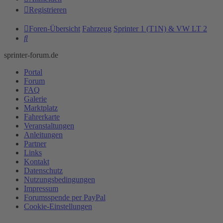
Registrieren
Foren-Übersicht
Fahrzeug
Sprinter 1 (T1N) & VW LT 2
Suche
sprinter-forum.de
Portal
Forum
FAQ
Galerie
Marktplatz
Fahrerkarte
Veranstaltungen
Anleitungen
Partner
Links
Kontakt
Datenschutz
Nutzungsbedingungen
Impressum
Forumsspende per PayPal
Cookie-Einstellungen