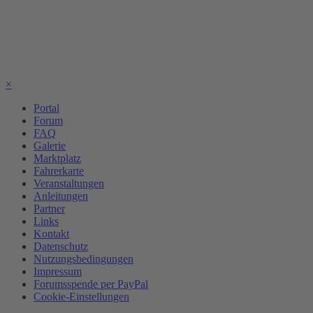
×
Portal
Forum
FAQ
Galerie
Marktplatz
Fahrerkarte
Veranstaltungen
Anleitungen
Partner
Links
Kontakt
Datenschutz
Nutzungsbedingungen
Impressum
Forumsspende per PayPal
Cookie-Einstellungen