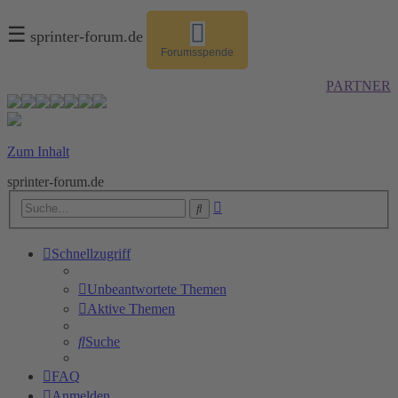
☰
sprinter-forum.de
Forumsspende
PARTNER
Zum Inhalt
sprinter-forum.de
Erweiterte
Suche
Suche
Schnellzugriff
Unbeantwortete Themen
Aktive Themen
Suche
FAQ
Anmelden