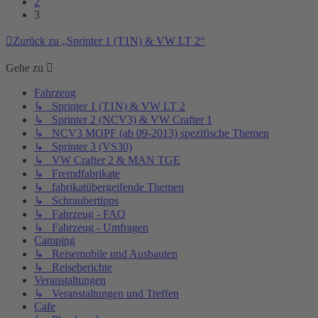
2
3
Zurück zu „Sprinter 1 (T1N) & VW LT 2“
Gehe zu
Fahrzeug
↳ Sprinter 1 (T1N) & VW LT 2
↳ Sprinter 2 (NCV3) & VW Crafter 1
↳ NCV3 MOPF (ab 09-2013) spezifische Themen
↳ Sprinter 3 (VS30)
↳ VW Crafter 2 & MAN TGE
↳ Fremdfabrikate
↳ fabrikatübergeifende Themen
↳ Schraubertipps
↳ Fahrzeug - FAQ
↳ Fahrzeug - Umfragen
Camping
↳ Reisemobile und Ausbauten
↳ Reiseberichte
Veranstaltungen
↳ Veranstaltungen und Treffen
Cafe