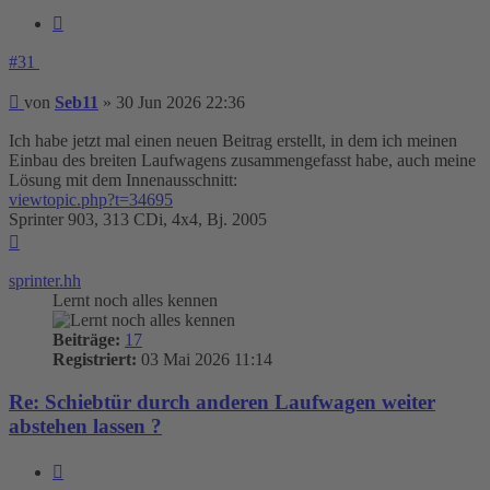
Zitieren
#31
Beitrag
von
Seb11
»
30 Jun 2026 22:36
Ich habe jetzt mal einen neuen Beitrag erstellt, in dem ich meinen
Einbau des breiten Laufwagens zusammengefasst habe, auch meine
Lösung mit dem Innenausschnitt:
viewtopic.php?t=34695
Sprinter 903, 313 CDi, 4x4, Bj. 2005
Nach
oben
sprinter.hh
Lernt noch alles kennen
Beiträge:
17
Registriert:
03 Mai 2026 11:14
Re: Schiebtür durch anderen Laufwagen weiter
abstehen lassen ?
Zitieren