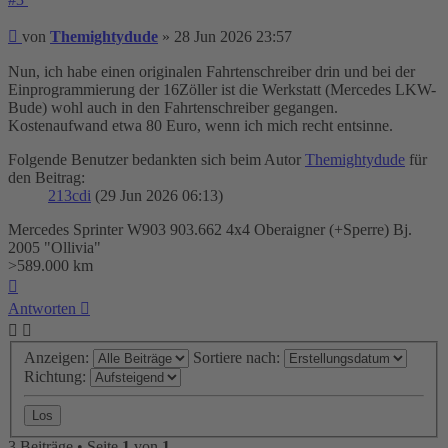
Beitrag
von
Themightydude
»
28 Jun 2026 23:57
Nun, ich habe einen originalen Fahrtenschreiber drin und bei der
Einprogrammierung der 16Zöller ist die Werkstatt (Mercedes LKW-
Bude) wohl auch in den Fahrtenschreiber gegangen.
Kostenaufwand etwa 80 Euro, wenn ich mich recht entsinne.
Folgende Benutzer bedankten sich beim Autor
Themightydude
für
den Beitrag:
213cdi
(29 Jun 2026 06:13)
Mercedes Sprinter W903 903.662 4x4 Oberaigner (+Sperre) Bj.
2005 "Ollivia"
>589.000 km
Nach
oben
Antworten
Anzeigen:
Sortiere nach:
Richtung:
3 Beiträge • Seite
1
von
1