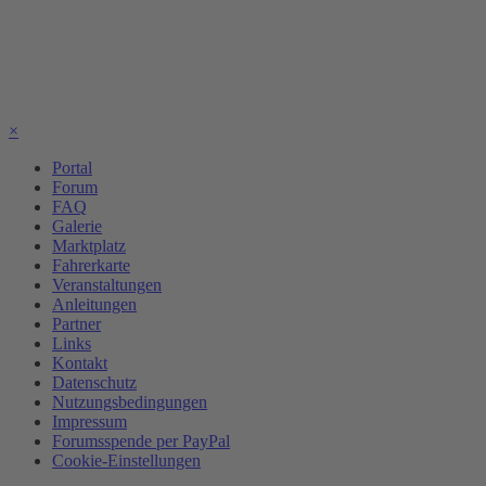
×
Portal
Forum
FAQ
Galerie
Marktplatz
Fahrerkarte
Veranstaltungen
Anleitungen
Partner
Links
Kontakt
Datenschutz
Nutzungsbedingungen
Impressum
Forumsspende per PayPal
Cookie-Einstellungen