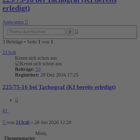
erledigt)
Antworten
Erweiterte
Suche
Suche
3 Beiträge • Seite
1
von
1
213cdi
Kennt sich schon aus
Beiträge:
53
Registriert:
29 Dez 2016 17:25
225/75-16 bei Tachograf (KI bereits erledigt)
Zitieren
#1
Beitrag
von
213cdi
»
28 Jun 2026 12:20
Moin,
Themenstarter