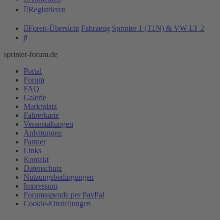
Registrieren
Foren-Übersicht
Fahrzeug
Sprinter 1 (T1N) & VW LT 2
Suche
sprinter-forum.de
Portal
Forum
FAQ
Galerie
Marktplatz
Fahrerkarte
Veranstaltungen
Anleitungen
Partner
Links
Kontakt
Datenschutz
Nutzungsbedingungen
Impressum
Forumsspende per PayPal
Cookie-Einstellungen