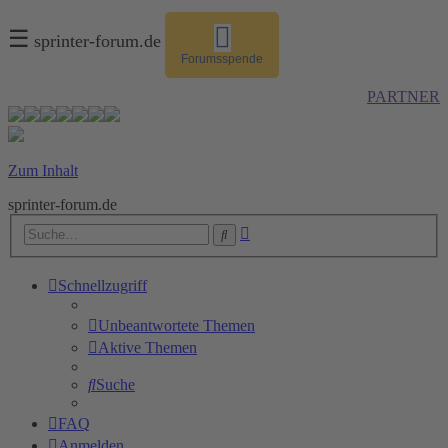
☰
sprinter-forum.de
Forumsspende
PARTNER
Zum Inhalt
sprinter-forum.de
Erweiterte
Suche
Suche
Schnellzugriff
Unbeantwortete Themen
Aktive Themen
Suche
FAQ
Anmelden