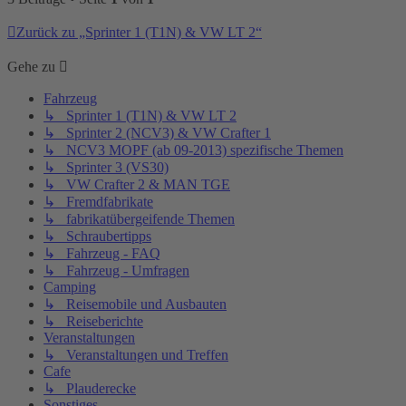
Zurück zu „Sprinter 1 (T1N) & VW LT 2“
Gehe zu
Fahrzeug
↳ Sprinter 1 (T1N) & VW LT 2
↳ Sprinter 2 (NCV3) & VW Crafter 1
↳ NCV3 MOPF (ab 09-2013) spezifische Themen
↳ Sprinter 3 (VS30)
↳ VW Crafter 2 & MAN TGE
↳ Fremdfabrikate
↳ fabrikatübergeifende Themen
↳ Schraubertipps
↳ Fahrzeug - FAQ
↳ Fahrzeug - Umfragen
Camping
↳ Reisemobile und Ausbauten
↳ Reiseberichte
Veranstaltungen
↳ Veranstaltungen und Treffen
Cafe
↳ Plauderecke
Sonstiges