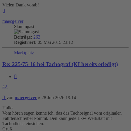
Vielen Dank vorab!
Nach
oben
maecgeiver
Stammgast
Beiträge:
263
Registriert:
05 Mai 2015 23:12
Marktplatz
Re: 225/75-16 bei Tachograf (KI bereits erledigt)
Zitieren
#2
Beitrag
von
maecgeiver
»
28 Jun 2026 19:14
Hallo.
Vom hören sagen kenne ich, das das Tachosignal vom originalen
Fahrtenschreiber kommt. Den kann jede Lkw Werkstatt mit
Tachodienst einstellen.
Gruß